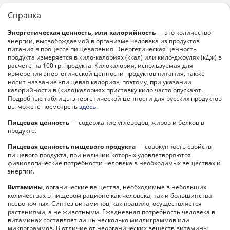
Справка
Энергетическая ценность, или калорийность
— это количество
энергии, высвобождаемой в организме человека из продуктов
питания в процессе пищеварения. Энергетическая ценность
продукта измеряется в кило-калориях (ккал) или кило-джоулях (кДж) в
расчете на 100 гр. продукта. Килокалория, используемая для
измерения энергетической ценности продуктов питания, также
носит название «пищевая калория», поэтому, при указании
калорийности в (кило)калориях приставку кило часто опускают.
Подробные таблицы энергетической ценности для русских продуктов
вы можете посмотреть
здесь
.
Пищевая ценность
— содержание углеводов, жиров и белков в
продукте.
Пищевая ценность пищевого продукта
— совокупность свойств
пищевого продукта, при наличии которых удовлетворяются
физиологические потребности человека в необходимых веществах и
энергии.
Витамины
, органические вещества, необходимые в небольших
количествах в пищевом рационе как человека, так и большинства
позвоночных. Синтез витаминов, как правило, осуществляется
растениями, а не животными. Ежедневная потребность человека в
витаминах составляет лишь несколько миллиграммов или
микрограммов. В отличие от неорганических веществ витамины