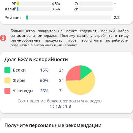
PP
4.5%
Cr
~
Калий
3.5%
Zn
~
Рейтинг
2.2
Большинство продуктов не может содержать полный набор
витаминов и минералов. Поэтому важно употреблять в пищу
разннообразные продукты, чтобы восполнять потребности
организма в витаминах и минералах.
Доля БЖУ в калорийности
Белки
15
%
2
г
Жиры
60
%
3
г
Углеводы
26
%
3
г
Соотношение белков, жиров и углеводов
1 : 1.8 : 1.8
Получите персональные рекомендации