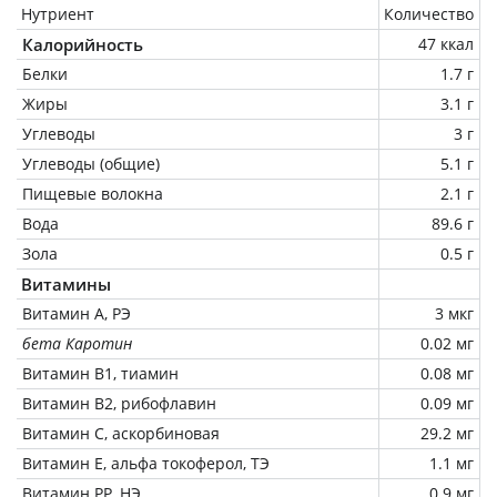
Нутриент
Количество
Калорийность
47 ккал
Белки
1.7 г
Жиры
3.1 г
Углеводы
3 г
Углеводы (общие)
5.1 г
Пищевые волокна
2.1 г
Вода
89.6 г
Зола
0.5 г
Витамины
Витамин А, РЭ
3 мкг
бета Каротин
0.02 мг
Витамин В1, тиамин
0.08 мг
Витамин В2, рибофлавин
0.09 мг
Витамин C, аскорбиновая
29.2 мг
Витамин Е, альфа токоферол, ТЭ
1.1 мг
Витамин РР, НЭ
0.9 мг