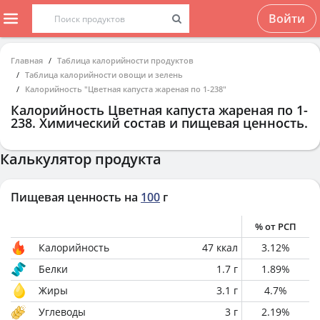
Войти
Главная
Таблица калорийности продуктов
Таблица калорийности овощи и зелень
Калорийность "Цветная капуста жареная по 1-238"
Калорийность
Цветная капуста жареная по 1-
238
. Химический состав и пищевая ценность.
Калькулятор продукта
Пищевая ценность на
100
г
% от РСП
Калорийность
47
ккал
3.12
%
Белки
1.7
г
1.89
%
Жиры
3.1
г
4.7
%
Углеводы
3
г
2.19
%