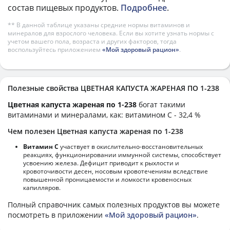
состав пищевых продуктов.
Подробнее
.
** В данной таблице указаны средние нормы витаминов и
минералов для взрослого человека. Если вы хотите узнать нормы с
учетом вашего пола, возраста и других факторов, тогда
воспользуйтесь приложением
«Мой здоровый рацион»
.
Полезные свойства ЦВЕТНАЯ КАПУСТА ЖАРЕНАЯ ПО 1-238
Цветная капуста жареная по 1-238
богат такими
витаминами и минералами, как: витамином C - 32,4 %
Чем полезен Цветная капуста жареная по 1-238
Витамин С
участвует в окислительно-восстановительных
реакциях, функционировании иммунной системы, способствует
усвоению железа. Дефицит приводит к рыхлости и
кровоточивости десен, носовым кровотечениям вследствие
повышенной проницаемости и ломкости кровеносных
капилляров.
Полный справочник самых полезных продуктов вы можете
посмотреть в приложении
«Мой здоровый рацион»
.