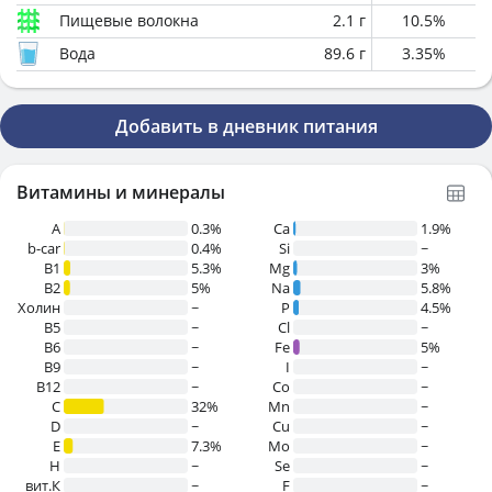
Пищевые волокна
2.1
г
10.5
%
Вода
89.6
г
3.35
%
Добавить в дневник питания
Витамины и минералы
A
0.3%
Ca
1.9%
b-car
0.4%
Si
~
В1
5.3%
Mg
3%
B2
5%
Na
5.8%
Холин
~
P
4.5%
B5
~
Cl
~
B6
~
Fe
5%
B9
~
I
~
B12
~
Co
~
C
32%
Mn
~
D
~
Cu
~
E
7.3%
Mo
~
H
~
Se
~
вит.К
~
F
~