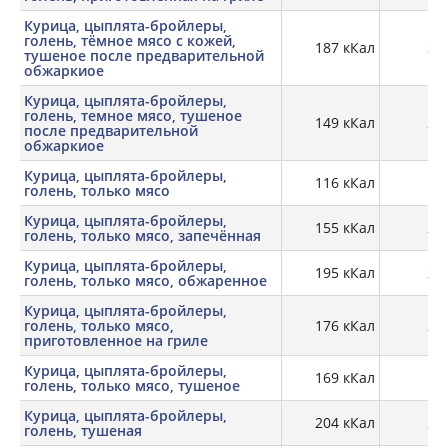
Курица, цыплята-бройлеры,
голень, тёмное мясо с кожей,
187 кКал
22,
тушеное после предварительной
обжаркиое
Курица, цыплята-бройлеры,
голень, темное мясо, тушеное
149 кКал
23,
после предварительной
обжаркиое
Курица, цыплята-бройлеры,
116 кКал
19,
голень, только мясо
Курица, цыплята-бройлеры,
155 кКал
24,
голень, только мясо, запечённая
Курица, цыплята-бройлеры,
195 кКал
28,
голень, только мясо, обжаренное
Курица, цыплята-бройлеры,
голень, только мясо,
176 кКал
28,
приготовленное на гриле
Курица, цыплята-бройлеры,
169 кКал
27
голень, только мясо, тушеное
Курица, цыплята-бройлеры,
204 кКал
25,
голень, тушеная