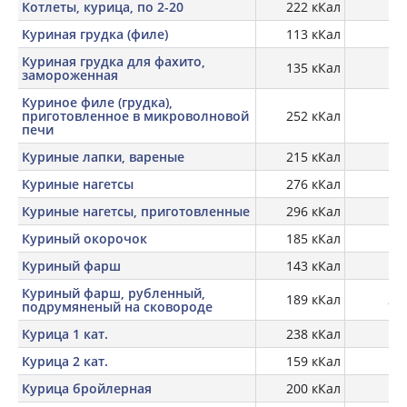
Котлеты, курица, по 2-20
222 кКал
18
Куриная грудка (филе)
113 кКал
23
Куриная грудка для фахито,
135 кКал
18,
замороженная
Куриное филе (грудка),
приготовленное в микроволновой
252 кКал
16,
печи
Куриные лапки, вареные
215 кКал
19
Куриные нагетсы
276 кКал
13,
Куриные нагетсы, приготовленные
296 кКал
15,
Куриный окорочок
185 кКал
21
Куриный фарш
143 кКал
17,
Куриный фарш, рубленный,
189 кКал
23,
подрумяненый на сковороде
Курица 1 кат.
238 кКал
18
Курица 2 кат.
159 кКал
21
Курица бройлерная
200 кКал
17,