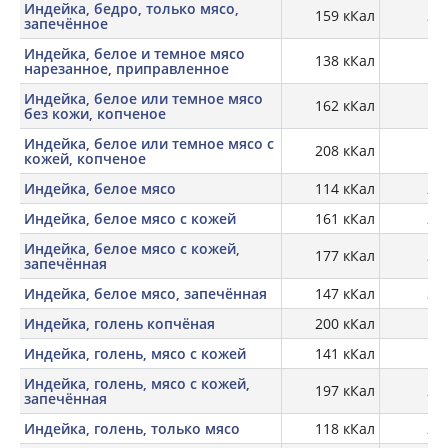
Индейка, бедро, только мясо,
159 кКал
25,
запечённое
Индейка, белое и темное мясо
138 кКал
18
нарезанное, приправленное
Индейка, белое или темное мясо
162 кКал
29
без кожи, копченое
Индейка, белое или темное мясо с
208 кКал
28
кожей, копченое
Индейка, белое мясо
114 кКал
23,
Индейка, белое мясо с кожей
161 кКал
21,
Индейка, белое мясо с кожей,
177 кКал
29,
запечённая
Индейка, белое мясо, запечённая
147 кКал
30,
Индейка, голень копчёная
200 кКал
27
Индейка, голень, мясо с кожей
141 кКал
19,
Индейка, голень, мясо с кожей,
197 кКал
28,
запечённая
Индейка, голень, только мясо
118 кКал
20,