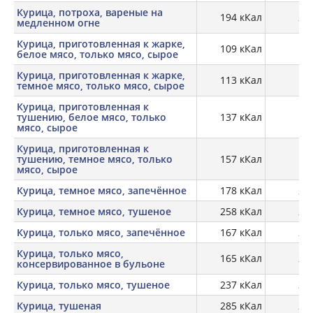
Курица, потроха, вареные на
194 кКал
25,
медленном огне
Курица, приготовленная к жарке,
109 кКал
22
белое мясо, только мясо, сырое
Курица, приготовленная к жарке,
113 кКал
18,
темное мясо, только мясо, сырое
Курица, приготовленная к
тушению, белое мясо, только
137 кКал
23
мясо, сырое
Курица, приготовленная к
тушению, темное мясо, только
157 кКал
19
мясо, сырое
Курица, темное мясо, запечённое
178 кКал
23,
Курица, темное мясо, тушеное
258 кКал
28,
Курица, только мясо, запечённое
167 кКал
25,
Курица, только мясо,
165 кКал
21,
консервированное в бульоне
Курица, только мясо, тушеное
237 кКал
30,
Курица, тушеная
285 кКал
26,