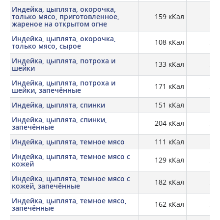
Индейка, цыплята, окорочка,
только мясо, приготовленное,
159 кКал
29,
жареное на открытом огне
Индейка, цыплята, окорочка,
108 кКал
20,
только мясо, сырое
Индейка, цыплята, потроха и
133 кКал
22,
шейки
Индейка, цыплята, потроха и
171 кКал
28,
шейки, запечённые
Индейка, цыплята, спинки
151 кКал
19,
Индейка, цыплята, спинки,
204 кКал
26,
запечённые
Индейка, цыплята, темное мясо
111 кКал
20,
Индейка, цыплята, темное мясо с
129 кКал
20,
кожей
Индейка, цыплята, темное мясо с
182 кКал
27,
кожей, запечённые
Индейка, цыплята, темное мясо,
162 кКал
28,
запечённые