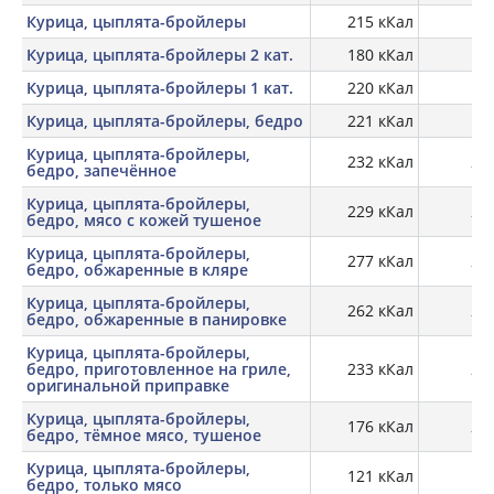
Курица, цыплята-бройлеры
215 кКал
18
Курица, цыплята-бройлеры 2 кат.
180 кКал
19
Курица, цыплята-бройлеры 1 кат.
220 кКал
18
Курица, цыплята-бройлеры, бедро
221 кКал
16,
Курица, цыплята-бройлеры,
232 кКал
23,
бедро, запечённое
Курица, цыплята-бройлеры,
229 кКал
22,
бедро, мясо с кожей тушеное
Курица, цыплята-бройлеры,
277 кКал
21,
бедро, обжаренные в кляре
Курица, цыплята-бройлеры,
262 кКал
26,
бедро, обжаренные в панировке
Курица, цыплята-бройлеры,
бедро, приготовленное на гриле,
233 кКал
22,
оригинальной приправке
Курица, цыплята-бройлеры,
176 кКал
24,
бедро, тёмное мясо, тушеное
Курица, цыплята-бройлеры,
121 кКал
19,
бедро, только мясо