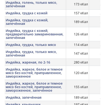
Индейка, голень, только мясо,
173 кКал
28,
запечённая
Индейка, грудка с кожей
157 кКал
21,
Индейка, грудка с кожей,
189 кКал
28,
запечённая
Индейка, грудка с кожей,
предварительно замаринованная,
126 кКал
22,
запечённая
Индейка, грудка, только мясо
114 кКал
23,
Индейка, грудка, только мясо,
147 кКал
30,
запечённая
Индейка, жареная, по 2-16
280 кКал
23
Индейка, жаркое, белое и темное
мясо без костей, приправленное,
120 кКал
17
замороженное
Индейка, жаркое, белое и темное
мясо без костей, приправленное,
155 кКал
21,
замороженное, запечённое
Индейка, запечённая
189 кКал
28,
Индейка, крылышки
197 кКал
20,