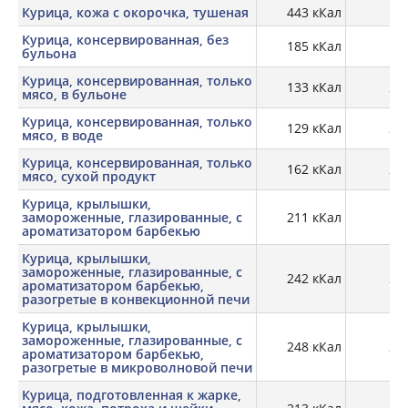
Курица, кожа с окорочка, тушеная
443 кКал
14,
Курица, консервированная, без
185 кКал
25
бульона
Курица, консервированная, только
133 кКал
22,
мясо, в бульоне
Курица, консервированная, только
129 кКал
22,
мясо, в воде
Курица, консервированная, только
162 кКал
27,
мясо, сухой продукт
Курица, крылышки,
замороженные, глазированные, с
211 кКал
19,
ароматизатором барбекью
Курица, крылышки,
замороженные, глазированные, с
242 кКал
22,
ароматизатором барбекью,
разогретые в конвекционной печи
Курица, крылышки,
замороженные, глазированные, с
248 кКал
25,
ароматизатором барбекью,
разогретые в микроволновой печи
Курица, подготовленная к жарке,