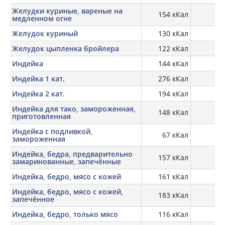
Желудки куриные, вареные на
154 кКал
30,
медленном огне
Желудок куриный
130 кКал
Желудок цыпленка бройлера
122 кКал
20
Индейка
144 кКал
21,
Индейка 1 кат.
276 кКал
19
Индейка 2 кат.
194 кКал
21
Индейка для тако, замороженная,
148 кКал
16
приготовленная
Индейка с подливкой,
67 кКал
5,
замороженная
Индейка, бедра, предварительно
157 кКал
18
замаринованные, запечённые
Индейка, бедро, мясо с кожей
161 кКал
19,
Индейка, бедро, мясо с кожей,
183 кКал
23,
запечённое
Индейка, бедро, только мясо
116 кКал
20