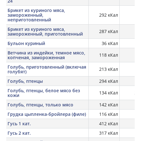
24
Брикет из куриного мяса,
замороженный,
292 кКал
14,
неприготовленный
Брикет из куриного мяса,
287 кКал
14,
замороженный, приготовленный
Бульон куриный
36 кКал
2,
Ветчина из индейки, темное мясо,
118 кКал
16
копченая, замороженная
Голубь, приготовленный (включая
213 кКал
23
голубят)
Голубь, птенцы
294 кКал
18,
Голубь, птенцы, белое мясо без
134 кКал
21,
кожи
Голубь, птенцы, только мясо
142 кКал
17
Грудка цыпленка-бройлера (филе)
116 кКал
19
Гусь 1 кат.
412 кКал
15
Гусь 2 кат.
317 кКал