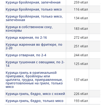
Курица бройлерная, запечённая
259 кКал
22,
Курица бройлерная, только мясо
116 кКал
20,
Курица бройлерная, только мясо,
134 кКал
23
запечённая
Курица в собственном соку,
183 кКал
23
консервы
Курица жареная, по 2-16
272 кКал
23
Курица жаренная во фритюре, по
251 кКал
24
2-20
Курица отварная, по 2-4
244 кКал
22
Курица тушенная с овощами, по 2-
125 кКал
14
Курица-гриль в оригинальной
приправке, бройлеры или
цыплята, грудка, приправленные,
137 кКал
приготовленные на гриле, только
мясо
Курица-гриль, бедро, мясо с кожей
226 кКал
22,
Курица-гриль, бедро, только мясо
193 кКал
24,