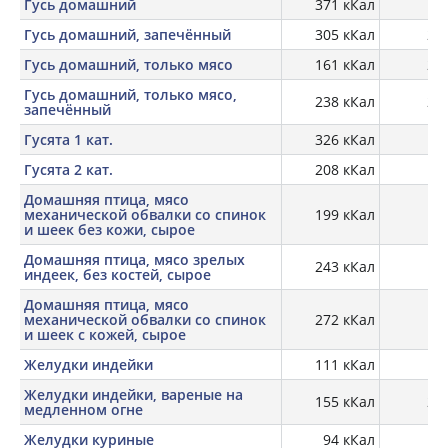
Гусь домашний
371 кКал
15,
Гусь домашний, запечённый
305 кКал
25,
Гусь домашний, только мясо
161 кКал
22,
Гусь домашний, только мясо,
238 кКал
28,
запечённый
Гусята 1 кат.
326 кКал
16
Гусята 2 кат.
208 кКал
19
Домашняя птица, мясо
механической обвалки со спинок
199 кКал
13,
и шеек без кожи, сырое
Домашняя птица, мясо зрелых
243 кКал
14,
индеек, без костей, сырое
Домашняя птица, мясо
механической обвалки со спинок
272 кКал
11,
и шеек с кожей, сырое
Желудки индейки
111 кКал
18
Желудки индейки, вареные на
155 кКал
26,
медленном огне
Желудки куриные
94 кКал
17,