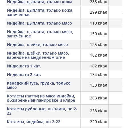
Индейка, цыплята, только кожа
283 кКал
16
Индейка, цыплята, только кожа,
299 кКал
20,
запечённая
Индейка, цыплята, только мясо
110 кКал
22,
Индейка, цыплята, только мясо,
150 кКал
29,
запечённое
Индейка, шейки, только мясо
125 кКал
16,
Индейка, шейки, только мясо,
162 кКал
22,
вареное на медленном огне
Индюшата 1 кат.
182 кКал
18
Индюшата 2 кат.
134 кКал
21
Канадский гусь, грудка, только
133 кКал
24,
мясо
Котлеты (патти) из мяса индейки,
283 кКал
обжаренныев панировке и кляре
Котлеты рубленые, цыплята, по 2-
238 кКал
15
22
Котлеты, индейка, по 2-22
220 кКал
18