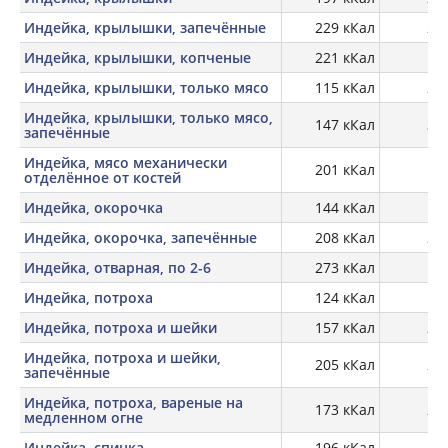
Индейка, крылышки, запечённые
229 кКал
27,
Индейка, крылышки, копченые
221 кКал
27
Индейка, крылышки, только мясо
115 кКал
23,
Индейка, крылышки, только мясо,
147 кКал
30,
запечённые
Индейка, мясо механически
201 кКал
13,
отделённое от костей
Индейка, окорочка
144 кКал
19,
Индейка, окорочка, запечённые
208 кКал
27,
Индейка, отварная, по 2-6
273 кКал
23
Индейка, потроха
124 кКал
18,
Индейка, потроха и шейки
157 кКал
20,
Индейка, потроха и шейки,
205 кКал
27,
запечённые
Индейка, потроха, вареные на
173 кКал
26,
медленном огне
Индейка, спинка
196 кКал
18,