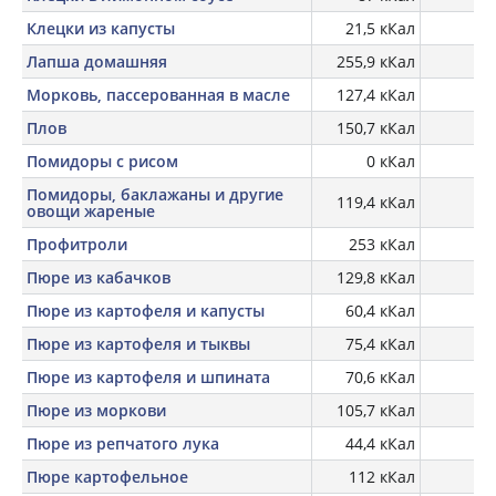
Клецки из капусты
21,5 кКал
Лапша домашняя
255,9 кКал
Морковь, пассерованная в масле
127,4 кКал
Плов
150,7 кКал
Помидоры с рисом
0 кКал
Помидоры, баклажаны и другие
119,4 кКал
овощи жареные
Профитроли
253 кКал
Пюре из кабачков
129,8 кКал
Пюре из картофеля и капусты
60,4 кКал
Пюре из картофеля и тыквы
75,4 кКал
Пюре из картофеля и шпината
70,6 кКал
Пюре из моркови
105,7 кКал
Пюре из репчатого лука
44,4 кКал
Пюре картофельное
112 кКал