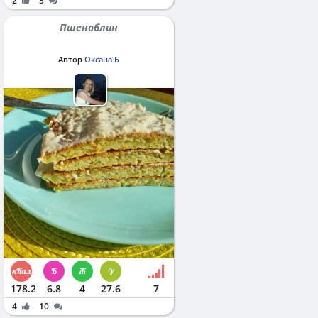
2
3
Пшеноблин
Автор
Оксана Б
178.2
6.8
4
27.6
7
4
10