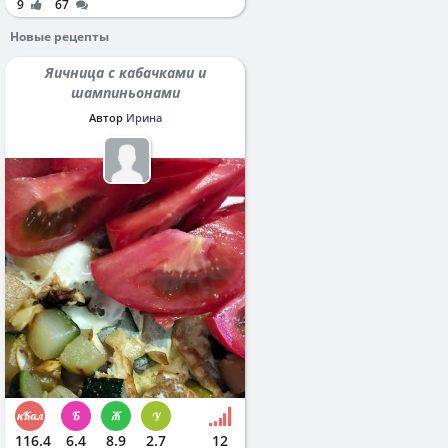
9
67
Новые рецепты
Яичница с кабачками и
шампиньонами
Автор
Ирина
116.4
6.4
8.9
2.7
12