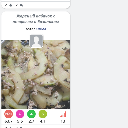
2
2
Жареный кабачок с
творогом и базиликом
Автор
Ольга
63.7
5.5
2.7
4.1
13