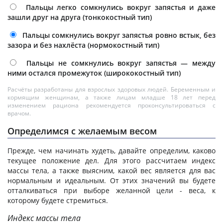
Пальцы легко сомкнулись вокруг запястья и даже
зашли друг на друга (тонкокостный тип)
Пальцы сомкнулись вокруг запястья ровно встык, без
зазора и без нахлёста (нормокостный тип)
Пальцы не сомкнулись вокруг запястья — между
ними остался промежуток (ширококостный тип)
Расчёты разработаны для взрослых здоровых людей. Беременным и
кормящим женщинам, а также лицам младше 18 лет перед
изменением рациона рекомендуется проконсультироваться с
врачом.
Определимся с желаемым весом
Прежде, чем начинать худеть, давайте определим, каково
текущее положение дел. Для этого рассчитаем индекс
массы тела, а также выясним, какой вес является для вас
нормальным и идеальным. От этих значений вы будете
отталкиваться при выборе желанной цели - веса, к
которому будете стремиться.
Индекс массы тела