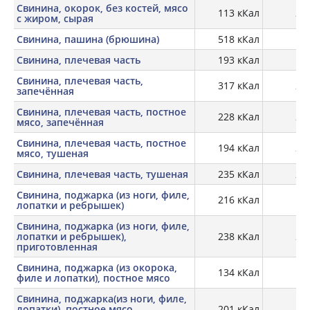
Свинина, окорок, без костей, мясо
113 кКал
22,
с жиром, сырая
Свинина, пашина (брюшина)
518 кКал
9,
Свинина, плечевая часть
193 кКал
18,
Свинина, плечевая часть,
317 кКал
23,
запечённая
Свинина, плечевая часть, постное
228 кКал
26,
мясо, запечённая
Свинина, плечевая часть, постное
194 кКал
26,
мясо, тушеная
Свинина, плечевая часть, тушеная
235 кКал
24,
Свинина, поджарка (из ноги, филе,
216 кКал
18,
лопатки и ребрышек)
Свинина, поджарка (из ноги, филе,
лопатки и ребрышек),
238 кКал
26,
приготовленная
Свинина, поджарка (из окорока,
134 кКал
21
филе и лопатки), постное мясо
Свинина, поджарка(из ноги, филе,
лопатки), постное мясо,
201 кКал
27,