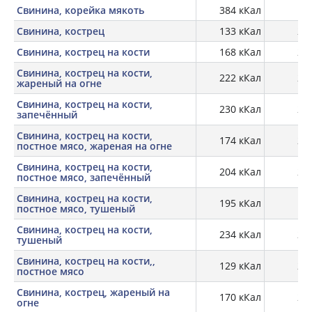
Свинина, корейка мякоть
384 кКал
13
Свинина, кострец
133 кКал
22,
Свинина, кострец на кости
168 кКал
20,
Свинина, кострец на кости,
222 кКал
26,
жареный на огне
Свинина, кострец на кости,
230 кКал
26,
запечённый
Свинина, кострец на кости,
174 кКал
29,
постное мясо, жареная на огне
Свинина, кострец на кости,
204 кКал
27,
постное мясо, запечённый
Свинина, кострец на кости,
195 кКал
постное мясо, тушеный
Свинина, кострец на кости,
234 кКал
28,
тушеный
Свинина, кострец на кости,,
129 кКал
21,
постное мясо
Свинина, кострец, жареный на
170 кКал
28,
огне