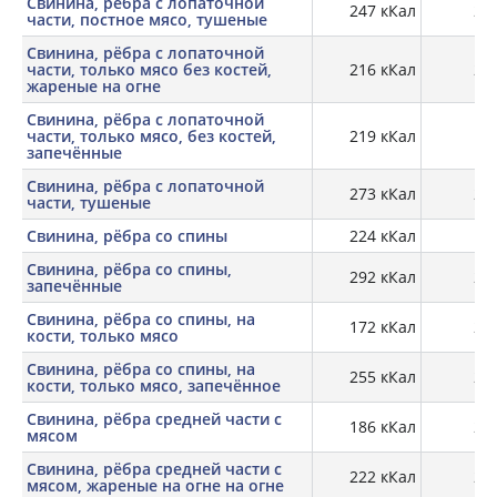
Свинина, рёбра с лопаточной
247 кКал
27,
части, постное мясо, тушеные
Свинина, рёбра с лопаточной
части, только мясо без костей,
216 кКал
27,
жареные на огне
Свинина, рёбра с лопаточной
части, только мясо, без костей,
219 кКал
29
запечённые
Свинина, рёбра с лопаточной
273 кКал
26,
части, тушеные
Свинина, рёбра со спины
224 кКал
19,
Свинина, рёбра со спины,
292 кКал
23,
запечённые
Свинина, рёбра со спины, на
172 кКал
20,
кости, только мясо
Свинина, рёбра со спины, на
255 кКал
24,
кости, только мясо, запечённое
Свинина, рёбра средней части с
186 кКал
20,
мясом
Свинина, рёбра средней части с
222 кКал
24,
мясом, жареные на огне на огне