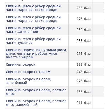
Свинина, мясо с рёбер средней
256 кКал
26,
части, жареное на сковороде
Свинина, мясо с рёбер средней
273 кКал
25,
части, жареное на сковороде
Свинина, мясо с рёбер средней
252 кКал
26,
части, запечённое
Свинина, мясо с рёбер средней
255 кКал
26,
части, тушеное
Свинина, нарезаная кусками (ноги,
филе, лопатки и ребра), мясо
211 кКал
18,
вместе с жиром
Свинина, окорок
333 кКал
Свинина, окорок в целом
245 кКал
17,
Свинина, окорок в целом,
273 кКал
26,
запечённый
Свинина, окорок в целом, постное
136 кКал
20,
мясо
Свинина, окорок в целом, постное
211 кКал
29,
мясо, запечённый