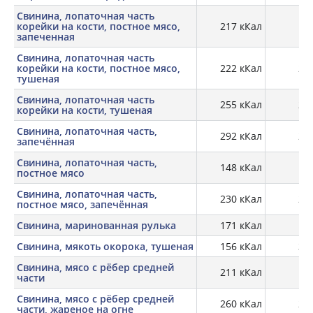
Свинина, лопаточная часть
корейки на кости, постное мясо,
217 кКал
25
запеченная
Свинина, лопаточная часть
корейки на кости, постное мясо,
222 кКал
28,
тушеная
Свинина, лопаточная часть
255 кКал
26,
корейки на кости, тушеная
Свинина, лопаточная часть,
292 кКал
23,
запечённая
Свинина, лопаточная часть,
148 кКал
19,
постное мясо
Свинина, лопаточная часть,
230 кКал
25,
постное мясо, запечённая
Свинина, маринованная рулька
171 кКал
19,
Свинина, мякоть окорока, тушеная
156 кКал
31,
Свинина, мясо с рёбер средней
211 кКал
19
части
Свинина, мясо с рёбер средней
260 кКал
27,
части, жареное на огне