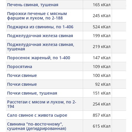
Печень свиная, тушеная
165 кКал
26,
Пирожки печеные с мясным
245 кКал
12
фаршем и луком, по 2-188
Поджарка из свинины, по 1-406
524 кКал
15
Поджелудочная железа свиная
199 кКал
18,
Поджелудочная железа свиная,
219 кКал
28
тушеная
Поросенок жареный, по 1-400
147 кКал
26
Поросятина
109 кКал
20
Почки свиные
100 кКал
16,
Почки свиные
92 кКал
Почки свиные, тушеная
151 кКал
25
Расстегаи с мясом и луком, по 2-
254 кКал
12
194
Сало свиное с живота сырое
857 кКал
1,
Свинина "по-восточному",
615 кКал
11
сушеная (дегидрированная)