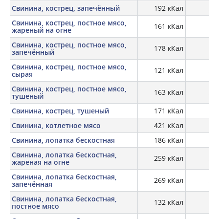
Свинина, кострец, запечённый
192 кКал
29,
Свинина, кострец, постное мясо,
161 кКал
28
жареный на огне
Свинина, кострец, постное мясо,
178 кКал
30,
запечённый
Свинина, кострец, постное мясо,
121 кКал
22,
сырая
Свинина, кострец, постное мясо,
163 кКал
28,
тушеный
Свинина, кострец, тушеный
171 кКал
28,
Свинина, котлетное мясо
421 кКал
11
Свинина, лопатка бескостная
186 кКал
17,
Свинина, лопатка бескостная,
259 кКал
25,
жареная на огне
Свинина, лопатка бескостная,
269 кКал
23,
запечённая
Свинина, лопатка бескостная,
132 кКал
18,
постное мясо