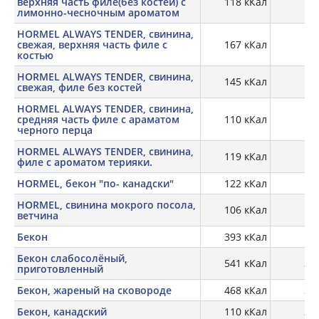
верхняя часть филе(без костей) с
118 кКал
17,
лимонно-чесночным ароматом
HORMEL ALWAYS TENDER, свинина,
свежая, верхняя часть филе с
167 кКал
18,
костью
HORMEL ALWAYS TENDER, свинина,
145 кКал
19,
свежая, филе без костей
HORMEL ALWAYS TENDER, свинина,
средняя часть филе с араматом
110 кКал
17,
черного перца
HORMEL ALWAYS TENDER, свинина,
119 кКал
18
филе с ароматом терияки.
HORMEL, бекон "по- канадски"
122 кКал
16,
HORMEL, свинина мокрого посола,
106 кКал
18,
ветчина
Бекон
393 кКал
13,
Бекон слабосолёный,
541 кКал
37,
приготовленный
Бекон, жареный на сковороде
468 кКал
33,
Бекон, канадский
110 кКал
20,