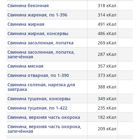
Свинина беконная
318 кКал
Свинина жареная, по 1-396
314 кКал
19
Свинина жирная
491 кКал
11
Свинина жирная, консервы
486 кКал
11
Свинина засоленная, лопатка
269 кКал
16,
Свинина засоленная, лопатка,
287 кКал
17,
запечённая
Свинина мясная
357 кКал
14
Свинина отварная, по 1-390
373 кКал
22
Свинина соленая, нарезка для
388 кКал
11,
завтрака
Свинина тушеная, консервы
349 кКал
14
Свинина тушеная, по 1-422
235 кКал
Свинина, верхняя часть окорока
182 кКал
20,
Свинина, верхняя часть окорока,
209 кКал
27,
запечённая