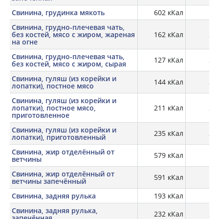
Свинина, грудинка мякоть
602 кКал
Свинина, грудно-плечевая чать,
без костей, мясо с жиром, жареная
162 кКал
28,
на огне
Свинина, грудно-плечевая чать,
127 кКал
22,
без костей, мясо с жиром, сырая
Свинина, гуляш (из корейки и
144 кКал
21,
лопатки), постное мясо
Свинина, гуляш (из корейки и
лопатки), постное мясо,
211 кКал
29,
приготовленное
Свинина, гуляш (из корейки и
235 кКал
26,
лопатки), приготовленный
Свинина, жир отделённый от
579 кКал
5,
ветчины
Свинина, жир отделённый от
591 кКал
7,
ветчины запечённый
Свинина, задняя рулька
193 кКал
19,
Свинина, задняя рулька,
232 кКал
25,
запечённая