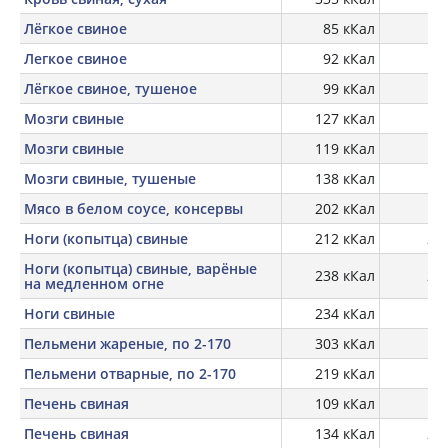
Лёгкое свиное
85 кКал
14,
Легкое свиное
92 кКал
14
Лёгкое свиное, тушеное
99 кКал
16
Мозги свиные
127 кКал
10,
Мозги свиные
119 кКал
10
Мозги свиные, тушеные
138 кКал
12,
Мясо в белом соусе, консервы
202 кКал
Ноги (копытца) свиные
212 кКал
23,
Ноги (копытца) свиные, варёные
238 кКал
21,
на медленном огне
Ноги свиные
234 кКал
23
Пельмени жареные, по 2-170
303 кКал
Пельмени отварные, по 2-170
219 кКал
Печень свиная
109 кКал
18
Печень свиная
134 кКал
21,