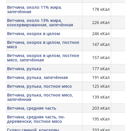
Ветчина, около 11% жира,
178 кКал
22,
запечённая
Ветчина, около 13% жира,
226 кКал
20,
консервированная, запечённая
Ветчина, окорок в целом
246 кКал
18,
Ветчина, окорок в целом, постное
147 кКал
22,
мясо
Ветчина, окорок в целом, постное
157 кКал
25,
мясо, запечённая
Ветчина, рулька
177 кКал
21,
Ветчина, рулька, запечённая
191 кКал
24,
Ветчина, рулька, постное мясо
125 кКал
23,
Ветчина, рулька, постное мясо,
139 кКал
26,
запечённая
Ветчина, средняя часть
203 кКал
20,
Ветчина, средняя часть, по-
195 кКал
27
деревенски, постное мясо
Гуляш свиной, консервы
333 кКал
13