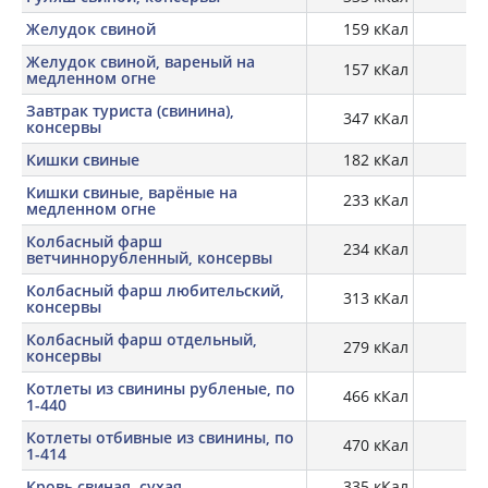
Желудок свиной
159 кКал
16,
Желудок свиной, вареный на
157 кКал
21
медленном огне
Завтрак туриста (свинина),
347 кКал
16
консервы
Кишки свиные
182 кКал
7,
Кишки свиные, варёные на
233 кКал
12,
медленном огне
Колбасный фарш
234 кКал
13
ветчиннорубленный, консервы
Колбасный фарш любительский,
313 кКал
консервы
Колбасный фарш отдельный,
279 кКал
13
консервы
Котлеты из свинины рубленые, по
466 кКал
13
1-440
Котлеты отбивные из свинины, по
470 кКал
17
1-414
Кровь свиная, сухая
335 кКал
83