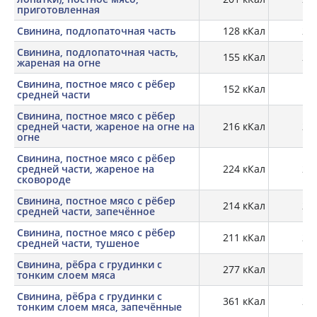
приготовленная
Свинина, подлопаточная часть
128 кКал
21,
Свинина, подлопаточная часть,
155 кКал
27,
жареная на огне
Свинина, постное мясо с рёбер
152 кКал
21
средней части
Свинина, постное мясо с рёбер
средней части, жареное на огне на
216 кКал
29,
огне
Свинина, постное мясо с рёбер
средней части, жареное на
224 кКал
27,
сковороде
Свинина, постное мясо с рёбер
214 кКал
28,
средней части, запечённое
Свинина, постное мясо с рёбер
211 кКал
27,
средней части, тушеное
Свинина, рёбра с грудинки с
277 кКал
15,
тонким слоем мяса
Свинина, рёбра с грудинки с
361 кКал
20,
тонким слоем мяса, запечённые