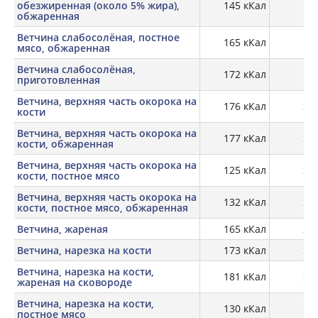
обезжиренная (около 5% жира),
145 кКал
20
обжаренная
Ветчина слабосолёная, постное
165 кКал
мясо, обжаренная
Ветчина слабосолёная,
172 кКал
22
приготовленная
Ветчина, верхняя часть окорока на
176 кКал
22,
кости
Ветчина, верхняя часть окорока на
177 кКал
23,
кости, обжаренная
Ветчина, верхняя часть окорока на
125 кКал
24,
кости, постное мясо
Ветчина, верхняя часть окорока на
132 кКал
26,
кости, постное мясо, обжаренная
Ветчина, жареная
165 кКал
21,
Ветчина, нарезка на кости
173 кКал
22,
Ветчина, нарезка на кости,
181 кКал
25,
жареная на сковороде
Ветчина, нарезка на кости,
130 кКал
24,
постное мясо