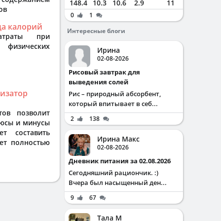
148.4
10.3
10.6
2.9
11
ов
0
1
да калорий
Интересные блоги
затраты при
 физических
Ирина
02-08-2026
Рисовый завтрак для
выведения солей
лизатор
Рис – природный абсорбент,
который впитывает в себ...
тов позволит
2
138
люсы и минусы
т составить
Ирина Макс
ет полностью
02-08-2026
Дневник питания за 02.08.2026
Сегодняшний рациончик. :)
Вчера был насыщенный ден...
9
67
Тала М