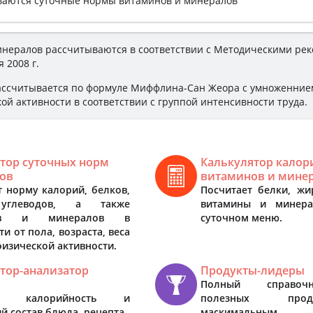
ваются суточные нормы витаминов и минералов
нералов рассчитываются в соответствии с Методическими ре
я 2008 г.
ассчитывается по формуле Миффлина-Сан Жеора с умноженние
й активности в соответствии с группой интенсивности труда.
тор суточных норм
Калькулятор калор
ов
витаминов и мине
т норму калорий, белков,
Посчитает белки, жи
углеводов, а также
витамины и минер
нов и минералов в
суточном меню.
и от пола, возраста, веса
физической активности.
тор-анализатор
Продукты-лидеры
в
Полный справоч
ает калорийность и
полезных про
й состав блюда, рецепта
маскимальным с