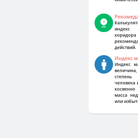
Рекомед
Калькуля
индекс 
коридо
рекоменд
действий.
Индекс м
Индекс м
величина
степень
человека 
косвенно
масса не
или избыт