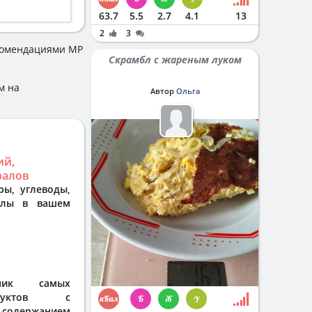
63.7
5.5
2.7
4.1
13
2
3
комендациями МР
Скрамбл с жареным луком
м на
Автор
Ольга
ий,
ралов
ры, углеводы,
алы в вашем
ник самых
дуктов с
одержанием