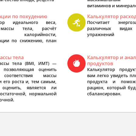
витаминов и минерал
ации по похудению
Калькулятор расхо
тор идеального веса,
Посчитает энерго
массы тела, расчёт
различных видах
ра калорийности,
упражнений
ации по снижению, план
ассы тела
Калькулятор и ана
продуктов
ассы тела (BMI, ИМТ) —
, позволяющая оценить
Калькулятор продук
 соответствия массы
вам легко увидеть п
и его роста и, тем самым,
продукта и поможе
 оценить, является ли
рацион, который буд
достаточной, нормальной
сбалансирован.
очной.