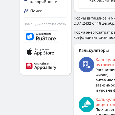
Как рассчиты
калорийности
Поиск
Нормы витаминов и ми
2.3.1.2432 от 18 декабр
Помощь и обратная связь
Норма энергозатрат р
коэффициент физическо
Калькуляторы
Калькуля
нутриент
Рассчитае
жиров, 
витами
зависимост
и уровня 
Калькуля
рецепто
Посчит
химически