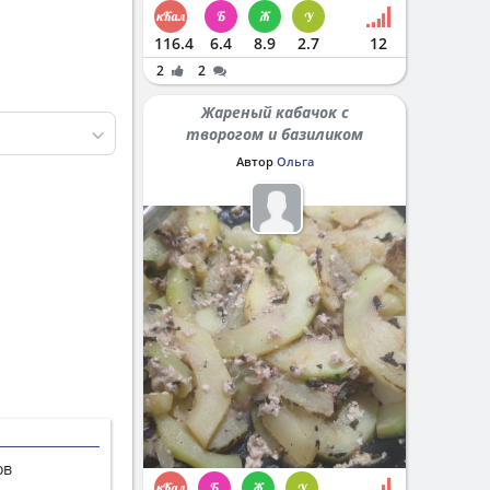
116.4
6.4
8.9
2.7
12
2
2
Жареный кабачок с
творогом и базиликом
Автор
Ольга
ов