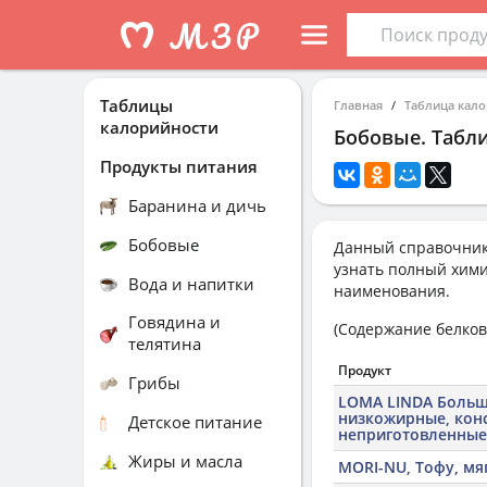
Таблицы
Главная
Таблица кал
калорийности
Бобовые. Табл
Продукты питания
Баранина и дичь
Бобовые
Данный справочник
узнать полный хими
Вода и напитки
наименования.
Говядина и
(Содержание белков,
телятина
Продукт
Грибы
LOMA LINDA Больш
низкожирные, кон
Детское питание
неприготовленные
Жиры и масла
MORI-NU, Тофу, мя