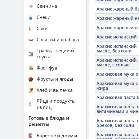
Свинина
Арахис жареный бе
Снеки
Арахис жареный на
Арахис жареный на
Соки
Арахис испанский
Сосиски и колбаса
Арахис испанский,
Травы, специи и
масле, без соли
соусы
Арахис испанский,
масле, с солью
Фаст-фуд
Арахисовая мука 
Фрукты и ягоды
Арахисовая мука с
жира
Хлеб и выпечка
Арахисовая паста 
Яйца и продукты
Арахисовая паста
из яиц
витаминами и ми
Готовые блюда и
Арахисовая паста 
рецепты
орехов, без соли
Арахисовая паста 
Варенье и джемы