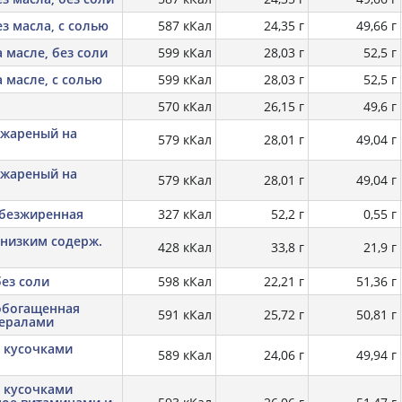
з масла, с солью
587 кКал
24,35 г
49,66 г
 масле, без соли
599 кКал
28,03 г
52,5 г
 масле, с солью
599 кКал
28,03 г
52,5 г
570 кКал
26,15 г
49,6 г
 жареный на
579 кКал
28,01 г
49,04 г
 жареный на
579 кКал
28,01 г
49,04 г
обезжиренная
327 кКал
52,2 г
0,55 г
 низким содерж.
428 кКал
33,8 г
21,9 г
без соли
598 кКал
22,21 г
51,36 г
 обогащенная
591 кКал
25,72 г
50,81 г
нералами
с кусочками
589 кКал
24,06 г
49,94 г
с кусочками