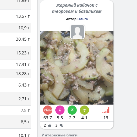
11,99 г
Жареный кабачок с
творогом и базиликом
13,57 г
Автор
Ольга
10,9 г
30,45 г
15,23 г
17,31 г
18,28 г
6,43 г
2,71 г
7,5 г
63.7
5.5
2.7
4.1
13
6,5 г
2
3
10,1 г
Интересные блоги