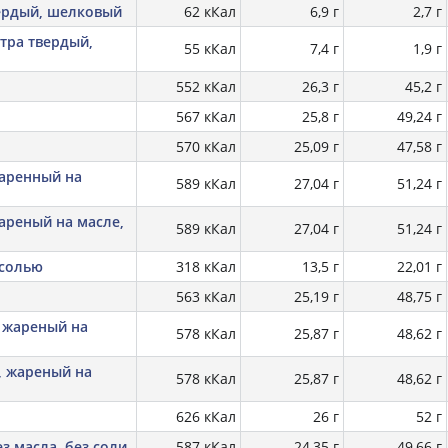
вердый, шелковый
62 кКал
6,9 г
2,7 г
стра твердый,
55 кКал
7,4 г
1,9 г
552 кКал
26,3 г
45,2 г
567 кКал
25,8 г
49,24 г
570 кКал
25,09 г
47,58 г
жаренный на
589 кКал
27,04 г
51,24 г
ареный на масле,
589 кКал
27,04 г
51,24 г
 солью
318 кКал
13,5 г
22,01 г
563 кКал
25,19 г
48,75 г
 жареный на
578 кКал
25,87 г
48,62 г
, жареный на
578 кКал
25,87 г
48,62 г
626 кКал
26 г
52 г
з масла, без соли
587 кКал
24,35 г
49,66 г