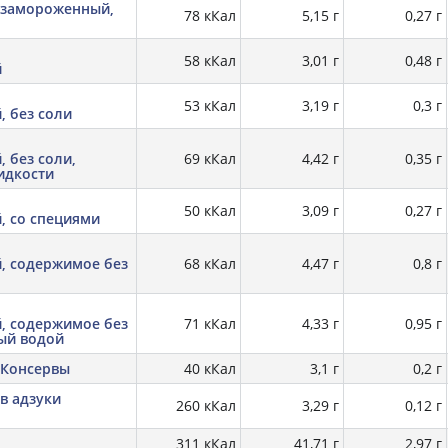
 замороженный,
78 кКал
5,15 г
0,27 г
58 кКал
3,01 г
0,48 г
й
53 кКал
3,19 г
0,3 г
 без соли
 без соли,
69 кКал
4,42 г
0,35 г
идкости
50 кКал
3,09 г
0,27 г
, со специями
, содержимое без
68 кКал
4,47 г
0,8 г
, содержимое без
71 кКал
4,33 г
0,95 г
ый водой
 Консервы
40 кКал
3,1 г
0,2 г
ов адзуки
260 кКал
3,29 г
0,12 г
311 кКал
41,71 г
2,97 г