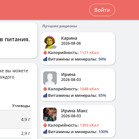
Войти
Лучшие рационы
Карина
в питания.
2026-08-06
Калорийность:
1121 кКал
Витамины и минералы:
94%
же вы можете
Ирина
аждого
2026-08-03
Калорийность:
1048 кКал
Витамины и минералы:
85%
Углеводы
Ирина Макс
2026-08-03
4,9 г
Калорийность:
1393 кКал
Витамины и минералы:
100%
2,9 г