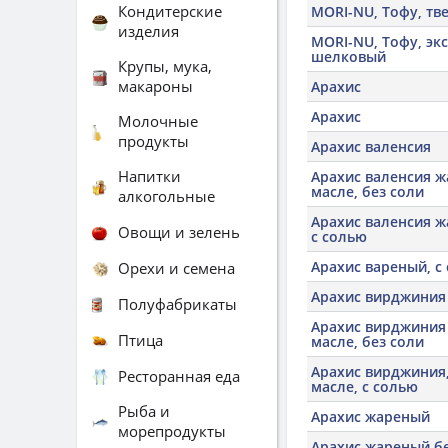
Кондитерские
MORI-NU, Тофу, т
изделия
MORI-NU, Тофу, эк
шелковый
Крупы, мука,
макароны
Арахис
Арахис
Молочные
продукты
Арахис валенсия
Напитки
Арахис валенсия 
масле, без соли
алкогольные
Арахис валенсия ж
Овощи и зелень
с солью
Арахис вареный, с
Орехи и семена
Арахис вирджиния
Полуфабрикаты
Арахис вирджиния
Птица
масле, без соли
Арахис вирджиния
Ресторанная еда
масле, с солью
Рыба и
Арахис жареный
морепродукты
Арахис жареный бе