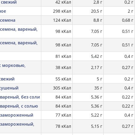
 свежий
42 кКал
2,8 г
0,2 г
ное
298 кКал
20,5 г
2 г
 семена
124 кКал
8,8 г
0,68 г
семена, вареный,
98 кКал
7,05 г
0,51 г
семена, вареный,
98 кКал
7,05 г
0,51 г
81 кКал
5,42 г
0,4 г
с морковью,
38 кКал
2,17 г
0,27 г
свежий
55 кКал
5 г
0,2 г
 сушеный
305 кКал
35 г
0,4 г
вареный, без соли
84 кКал
5,36 г
0,22 г
вареный, с солью
84 кКал
5,36 г
0,22 г
 замороженный
77 кКал
5,22 г
0,4 г
 замороженный,
78 кКал
5,15 г
0,27 г