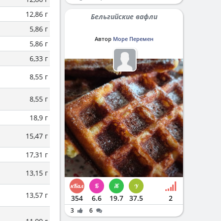
12,86 г
Бельгийские вафли
5,86 г
Автор
Море Перемен
5,86 г
6,33 г
8,55 г
8,55 г
18,9 г
15,47 г
17,31 г
13,15 г
13,57 г
354
6.6
19.7
37.5
2
3
6