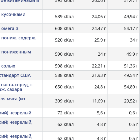
ное витаминами и
593 кКал
26,06 г
51,47 г
с кусочками
589 кКал
24,06 г
49,94 г
 омега-3
608 кКал
24,47 г
54,17 г
с пониж. содерж.
520 кКал
25,9 г
34 г
 с пониженным
590 кКал
24 г
49,9 г
с солью
598 кКал
22,21 г
51,36 г
 стандарт США
588 кКал
21,93 г
49,54 г
паста-спред, с
650 кКал
24,8 г
54,89 г
ж. сахара
ля мяса (из
309 кКал
11,69 г
29,52 г
кий) незрелый
72 кКал
5,6 г
0,6 г
кий) незрелый,
62 кКал
4,8 г
0,5 г
кий) незрелый,
62 кКал
4,8 г
0,5 г