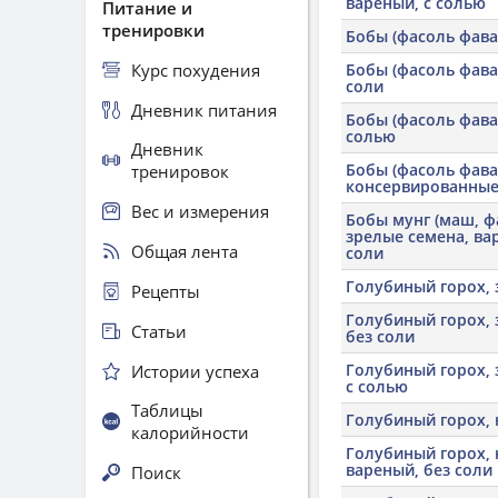
вареный, с солью
Питание и
тренировки
Бобы (фасоль фава
Курс похудения
Бобы (фасоль фава)
соли
Дневник питания
Бобы (фасоль фава)
солью
Дневник
Бобы (фасоль фава
тренировок
консервированны
Вес и измерения
Бобы мунг (маш, ф
зрелые семена, вар
Общая лента
соли
Голубиный горох,
Рецепты
Голубиный горох, 
Статьи
без соли
Голубиный горох, 
Истории успеха
с солью
Таблицы
Голубиный горох,
калорийности
Голубиный горох, 
вареный, без соли
Поиск