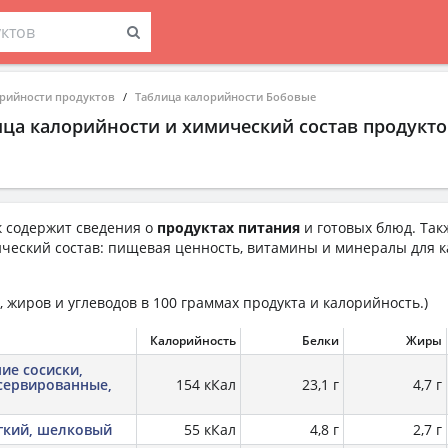
орийности продуктов
Таблица калорийности Бобовые
ица калорийности и химический состав продукто
 содержит сведения о
продуктах питания
и готовых блюд. Так
ческий состав: пищевая ценность, витамины и минералы для к
 жиров и углеводов в 100 граммах продукта и калорийность.)
Калорийность
Белки
Жиры
ие сосиски,
сервированные,
154 кКал
23,1 г
4,7 г
гкий, шелковый
55 кКал
4,8 г
2,7 г