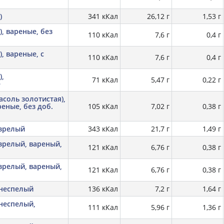
)
341 кКал
26,12 г
1,53 г
, вареные, без
110 кКал
7,6 г
0,4 г
, вареные, с
110 кКал
7,6 г
0,4 г
),
71 кКал
5,47 г
0,22 г
е
асоль золотистая),
еные, без доб.
105 кКал
7,02 г
0,38 г
 зрелый
343 кКал
21,7 г
1,49 г
зрелый, вареный,
121 кКал
6,76 г
0,38 г
зрелый, вареный,
121 кКал
6,76 г
0,38 г
 неспелый
136 кКал
7,2 г
1,64 г
неспелый,
111 кКал
5,96 г
1,36 г