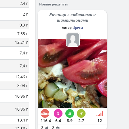
2,4 г
Новые рецепты
2 г
Яичница с кабачками и
шампиньонами
9,9 г
Автор
Ирина
7,63 г
12,21 г
7,4 г
7,4 г
12,46 г
8,04 г
10,96 г
10,96 г
13,4 г
116.4
6.4
8.9
2.7
12
2
2
12,86 г