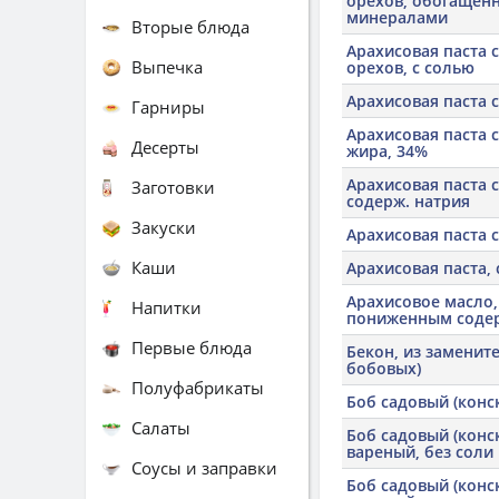
орехов, обогащен
минералами
Вторые блюда
Арахисовая паста 
Выпечка
орехов, с солью
Арахисовая паста с
Гарниры
Арахисовая паста 
Десерты
жира, 34%
Арахисовая паста
Заготовки
содерж. натрия
Закуски
Арахисовая паста 
Каши
Арахисовая паста,
Арахисовое масло, 
Напитки
пониженным содер
Первые блюда
Бекон, из замените
бобовых)
Полуфабрикаты
Боб садовый (конс
Салаты
Боб садовый (конс
вареный, без соли
Соусы и заправки
Боб садовый (конс