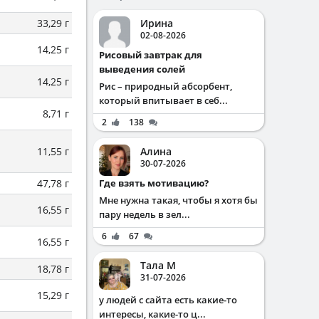
33,29 г
Ирина
02-08-2026
14,25 г
Рисовый завтрак для
выведения солей
14,25 г
Рис – природный абсорбент,
который впитывает в себ...
8,71 г
2
138
11,55 г
Алина
30-07-2026
47,78 г
Где взять мотивацию?
Мне нужна такая, чтобы я хотя бы
16,55 г
пару недель в зел...
6
67
16,55 г
Тала М
18,78 г
31-07-2026
15,29 г
у людей с сайта есть какие-то
интересы, какие-то ц...