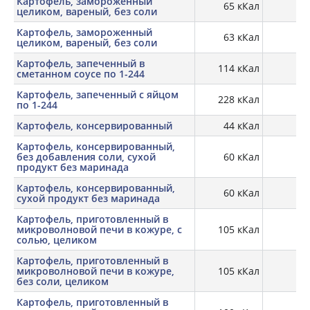
Картофель, замороженный
65 кКал
1,
целиком, вареный, без соли
Картофель, замороженный
63 кКал
1,
целиком, вареный, без соли
Картофель, запеченный в
114 кКал
сметанном соусе по 1-244
Картофель, запеченный с яйцом
228 кКал
по 1-244
Картофель, консервированный
44 кКал
Картофель, консервированный,
без добавления соли, сухой
60 кКал
продукт без маринада
Картофель, консервированный,
60 кКал
1,
сухой продукт без маринада
Картофель, приготовленный в
микроволновой печи в кожуре, с
105 кКал
2,
солью, целиком
Картофель, приготовленный в
микроволновой печи в кожуре,
105 кКал
2,
без соли, целиком
Картофель, приготовленный в