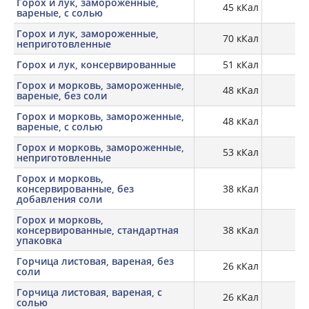
Горох и лук, замороженные,
45 кКал
2,
вареные, с солью
Горох и лук, замороженные,
70 кКал
3,
неприготовленные
Горох и лук, консервированные
51 кКал
3,
Горох и морковь, замороженные,
48 кКал
3,
вареные, без соли
Горох и морковь, замороженные,
48 кКал
3,
вареные, с солью
Горох и морковь, замороженные,
53 кКал
неприготовленные
Горох и морковь,
консервированные, без
38 кКал
2,
добавления соли
Горох и морковь,
консервированные, стандартная
38 кКал
2,
упаковка
Горчица листовая, вареная, без
26 кКал
2,
соли
Горчица листовая, вареная, с
26 кКал
2,
солью