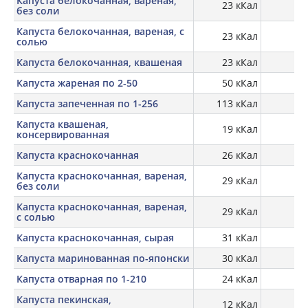
Капуста белокочанная, вареная,
23 кКал
1,
без соли
Капуста белокочанная, вареная, с
23 кКал
1,
солью
Капуста белокочанная, квашеная
23 кКал
Капуста жареная по 2-50
50 кКал
Капуста запеченная по 1-256
113 кКал
Капуста квашеная,
19 кКал
0,
консервированная
Капуста краснокочанная
26 кКал
Капуста краснокочанная, вареная,
29 кКал
1,
без соли
Капуста краснокочанная, вареная,
29 кКал
1,
с солью
Капуста краснокочанная, сырая
31 кКал
1,
Капуста маринованная по-японски
30 кКал
Капуста отварная по 1-210
24 кКал
Капуста пекинская,
12 кКал