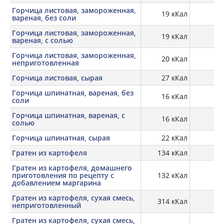
Горчица листовая, замороженная,
19 кКал
2,
вареная, без соли
Горчица листовая, замороженная,
19 кКал
2,
вареная, с солью
Горчица листовая, замороженная,
20 кКал
2,
неприготовленная
Горчица листовая, сырая
27 кКал
2,
Горчица шпинатная, вареная, без
16 кКал
соли
Горчица шпинатная, вареная, с
16 кКал
солью
Горчица шпинатная, сырая
22 кКал
Гратен из картофеля
134 кКал
5,
Гратен из картофеля, домашнего
приготовления по рецепту с
132 кКал
5,
добавлением маргарина
Гратен из картофеля, сухая смесь,
314 кКал
неприготовленный
Гратен из картофеля, сухая смесь,