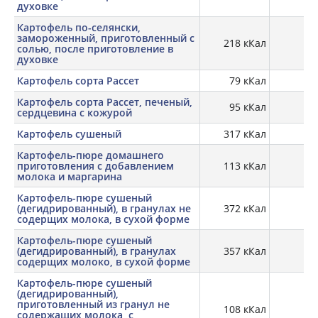
духовке
Картофель по-селянски,
замороженный, приготовленный с
218 кКал
3,
солью, после приготовление в
духовке
Картофель сорта Рассет
79 кКал
2,
Картофель сорта Рассет, печеный,
95 кКал
2,
сердцевина с кожурой
Картофель сушеный
317 кКал
Картофель-пюре домашнего
приготовления с добавлением
113 кКал
1,
молока и маргарина
Картофель-пюре сушеный
(дегидрированный), в гранулах не
372 кКал
8,
содерщих молока, в сухой форме
Картофель-пюре сушеный
(дегидрированный), в гранулах
357 кКал
10
содерщих молоко, в сухой форме
Картофель-пюре сушеный
(дегидрированный),
приготовленный из гранул не
108 кКал
2,
содержащих молока, с