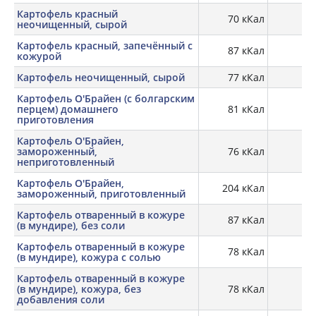
Картофель красный
70 кКал
1,
неочищенный, сырой
Картофель красный, запечённый с
87 кКал
кожурой
Картофель неочищенный, сырой
77 кКал
2,
Картофель О'Брайен (с болгарским
перцем) домашнего
81 кКал
2,
приготовления
Картофель О'Брайен,
замороженный,
76 кКал
1,
неприготовленный
Картофель О'Брайен,
204 кКал
2,
замороженный, приготовленный
Картофель отваренный в кожуре
87 кКал
1,
(в мундире), без соли
Картофель отваренный в кожуре
78 кКал
2,
(в мундире), кожура с солью
Картофель отваренный в кожуре
(в мундире), кожура, без
78 кКал
2,
добавления соли