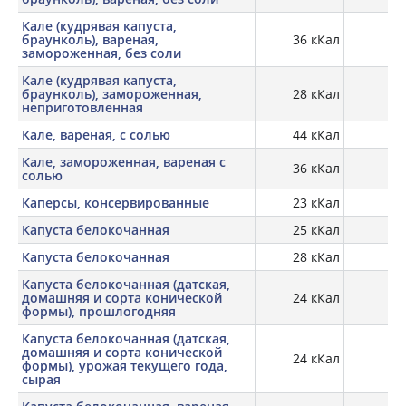
Кале (кудрявая капуста,
браунколь), вареная,
36 кКал
2,
замороженная, без соли
Кале (кудрявая капуста,
браунколь), замороженная,
28 кКал
2,
неприготовленная
Кале, вареная, с солью
44 кКал
2,
Кале, замороженная, вареная с
36 кКал
2,
солью
Каперсы, консервированные
23 кКал
2,
Капуста белокочанная
25 кКал
1,
Капуста белокочанная
28 кКал
Капуста белокочанная (датская,
домашняя и сорта конической
24 кКал
1,
формы), прошлогодняя
Капуста белокочанная (датская,
домашняя и сорта конической
24 кКал
1,
формы), урожая текущего года,
сырая