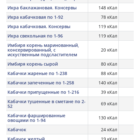
Икра баклажановая. Консервы
148 кКал
Икра кабачковая по 1-92
78 кКал
Икра кабачковая. Консервы
119 кКал
Икра свекольная по 1-96
119 кКал
Имбиря корень маринованный,
консервированный, с
20 кКал
0,
искуственным подсластителем
Имбиря корень сырой
80 кКал
1,
Кабачки жареные по 1-238
88 кКал
Кабачки запеченные по 1-258
140 кКал
Кабачки припущенные по 1-216
39 кКал
Кабачки тушенные в сметане по 2-
69 кКал
52
Кабачки фаршированные
130 кКал
овощами по 1-94
Кабачок
24 кКал
Кабачок желтый
19 кКал
1,