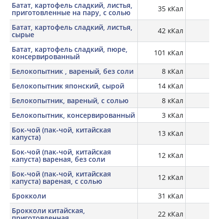
Батат, картофель сладкий, листья,
35 кКал
2,
приготовленные на пару, с солью
Батат, картофель сладкий, листья,
42 кКал
2,
сырые
Батат, картофель сладкий, пюре,
101 кКал
1,
консервированный
Белокопытник , вареный, без соли
8 кКал
0,
Белокопытник японский, сырой
14 кКал
0,
Белокопытник, вареный, с солью
8 кКал
0,
Белокопытник, консервированный
3 кКал
0,
Бок-чой (пак-чой, китайская
13 кКал
капуста)
Бок-чой (пак-чой, китайская
12 кКал
1,
капуста) вареная, без соли
Бок-чой (пак-чой, китайская
12 кКал
1,
капуста) вареная, с солью
Брокколи
31 кКал
2,
Брокколи китайская,
22 кКал
1,
приготовленная