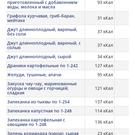
приготовленный с добавлением
93 кКал
воды, молока и масла
Грифола курчавая, гриб-баран,
31 кКал
1,
мейтаке
Джут длинноплодный, вареный,
37 кКал
3,
без соли
Джут длинноплодный, вареный, с
37 кКал
3,
солью
Джут длинноплодный, сырой
34 кКал
4,
Драники картофельные по 1-242
127 кКал
Желуди, тушеные, апачи
95 кКал
6,
Закуска чау-чау, маринованные
огурцы и овощи с горчицей,
121 кКал
сладкая
Запеканка из тыквы по 1-254
137 кКал
Запеканка капустная по 1-248
114 кКал
Запеканка картофельная с
136 кКал
овощами по 1-248
Зелень кориандра (кинза), сырая
23 кКал
2,