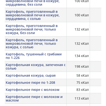
микроволновой печи в кожуре,
100 кКал
сердцевина, без соли
Картофель, приготовленный в
микроволновой печи в кожуре,
100 кКал
сердцевина, с солью
Картофель, приготовленный в
микроволновой печи, только
132 кКал
4,
кожура, без соли
Картофель, приготовленный в
микроволновой печи, только
132 кКал
4,
кожура, с солью
Картофель, тушенный с грибами
134 кКал
по 1-226
Картофельная кожура, запеченая с
198 кКал
4,
солью
Картофельная кожура, сырая
58 кКал
2,
Картофельное пюре по 1-208
75 кКал
Картофельное пюре с молоком
83 кКал
1,
Картофельное пюре с молоком и
113 кКал
1,
маслом