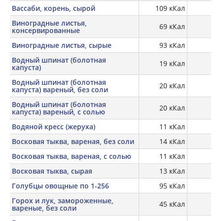
Вассаби, корень, сырой
109 кКал
Виноградные листья,
69 кКал
4,
консервированные
Виноградные листья, сырые
93 кКал
Водный шпинат (болотная
19 кКал
капуста)
Водный шпинат (болотная
20 кКал
2,
капуста) вареный, без соли
Водный шпинат (болотная
20 кКал
2,
капуста) вареный, с солью
Водяной кресс (жеруха)
11 кКал
Восковая тыква, вареная, без соли
14 кКал
Восковая тыква, вареная, с солью
11 кКал
Восковая тыква, сырая
13 кКал
Голубцы овощные по 1-256
95 кКал
Горох и лук, замороженные,
45 кКал
2,
вареные, без соли