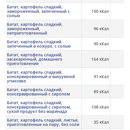
Батат, картофель сладкий,
замороженный, запеченный с
100 кКал
1,
солью
Батат, картофель сладкий,
замороженный,
96 кКал
1,
неприготовленный
Батат, картофель сладкий,
90 кКал
2,
запеченный в кожуре, с солью
Батат, картофель сладкий,
засахаренный, домашнего
164 кКал
0,
приготовления
Батат, картофель сладкий,
консервированный и вакуумной
91 кКал
1,
упаковке
Батат, картофель сладкий,
89 кКал
0,
консервированный с сиропом
Батат, картофель сладкий,
консервированный с сиропом,
108 кКал
1,
сухой продукт без маринада
Батат, картофель сладкий, листья,
35 кКал
2,
приготовленные на пару, без соли