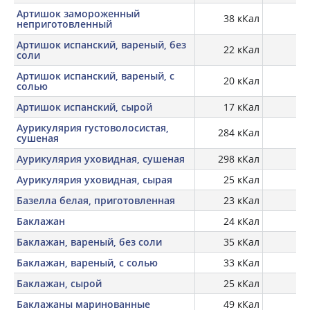
Артишок замороженный
38 кКал
2,
неприготовленный
Артишок испанский, вареный, без
22 кКал
0,
соли
Артишок испанский, вареный, с
20 кКал
0,
солью
Артишок испанский, сырой
17 кКал
Аурикулярия густоволосистая,
284 кКал
9,
сушеная
Аурикулярия уховидная, сушеная
298 кКал
4,
Аурикулярия уховидная, сырая
25 кКал
0,
Базелла белая, приготовленная
23 кКал
2,
Баклажан
24 кКал
Баклажан, вареный, без соли
35 кКал
0,
Баклажан, вареный, с солью
33 кКал
0,
Баклажан, сырой
25 кКал
0,
Баклажаны маринованные
49 кКал