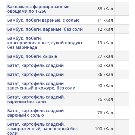
Баклажаны фаршированные
83 кКал
овощами по 1-266
Бамбук, побеги вареные, с солью
11 кКал
1,
Бамбук, побеги, вареные, без соли
12 кКал
1,
Бамбук, побеги,
консервированные, сухой продукт
19 кКал
1,
без маринада
Бамбук, побеги, сырые
27 кКал
Батат, картофель сладкий
60 кКал
Батат, картофель сладкий
86 кКал
1,
Батат, картофель сладкий
90 кКал
2,
запеченный в кожуре, без соли
Батат, картофель сладкий,
76 кКал
1,
вареный без соли
Батат, картофель сладкий,
76 кКал
1,
вареный с солью
Батат, картофель сладкий,
замороженный, запеченный без
100 кКал
1,
соли