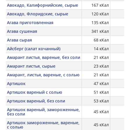
Авокадо, Калифорнийские, сырые
167 кКал
1,
Авокадо, Флоридские, сырые
120 кКал
2,
Агава приготовленная
135 кКал
0,
Агава сушеная
341 кКал
1,
Агава сырая
68 кКал
0,
Айсберг (салат кочанный)
14 кКал
Амарант листья, вареные, без соли
21 кКал
2,
Амарант листья, сырые
23 кКал
2,
Амарант, листья, вареные, с солью
21 кКал
2,
Артишок
47 кКал
3,
Артишок вареный с солью
51 кКал
2,
Артишок вареный, без соли
53 кКал
2,
Артишок вареный, замороженные,
45 кКал
3,
без соли
Артишок замороженные, вареные,
45 кКал
3,
с солью