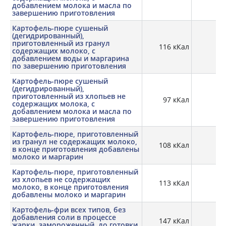
добавлением молока и масла по
завершению приготовления
Картофель-пюре сушеный
(дегидрированный),
приготовленный из гранул
116 кКал
2,
содержащих молоко, с
добавлением воды и маргарина
по завершению приготовления
Картофель-пюре сушеный
(дегидрированный),
приготовленный из хлопьев не
97 кКал
1,
содержащих молока, с
добавлением молока и масла по
завершению приготовления
Картофель-пюре, приготовленный
из гранул не содержащих молоко,
108 кКал
2,
в конце приготовления добавлены
молоко и маргарин
Картофель-пюре, приготовленный
из хлопьев не содержащих
113 кКал
молоко, в конце приготовления
добавлены молоко и маргарин
Картофель-фри всех типов, без
добавления соли в процессе
147 кКал
2,
жарки, замороженный, до готовки