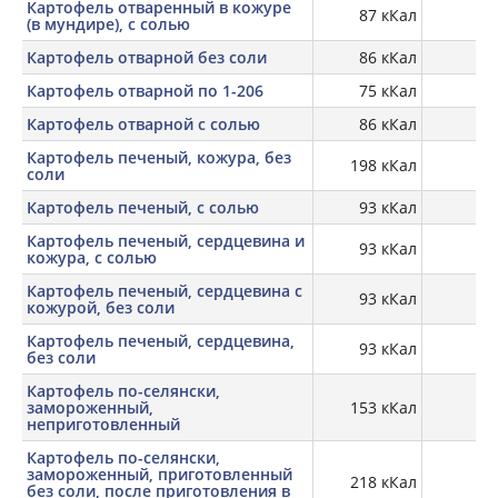
Картофель отваренный в кожуре
87 кКал
1,
(в мундире), с солью
Картофель отварной без соли
86 кКал
1,
Картофель отварной по 1-206
75 кКал
Картофель отварной с солью
86 кКал
1,
Картофель печеный, кожура, без
198 кКал
4,
соли
Картофель печеный, с солью
93 кКал
1,
Картофель печеный, сердцевина и
93 кКал
кожура, с солью
Картофель печеный, сердцевина с
93 кКал
кожурой, без соли
Картофель печеный, сердцевина,
93 кКал
1,
без соли
Картофель по-селянски,
замороженный,
153 кКал
2,
неприготовленный
Картофель по-селянски,
замороженный, приготовленный
218 кКал
3,
без соли, после приготовления в