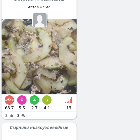
Автор
Ольга
63.7
5.5
2.7
4.1
13
2
3
Сырники низкоуглеводные