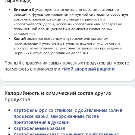
сыром виде)
Витамин С
участвует в окислительно-восстановительных
реакциях, функционировании иммунной системы, способствует
усвоению железа. Дефицит приводит к рыхлости и
кровоточивости десен, носовым кровотечениям вследствие
повышенной проницаемости и ломкости кровеносных
капилляров.
Калий
является основным внутриклеточным ионом,
принимающим участие в регуляции водного, кислотного и
электролитного баланса, участвует в процессах проведения
нервных импульсов, регуляции давления.
Полный справочник самых полезных продуктов вы можете
посмотреть в приложении
«Мой здоровый рацион»
.
Калорийность и химический состав других
продуктов
Картофель-фри со стейком, с добавлением соли в
процессе жарки, замороженный, после
приготовления в духовке
Картофельный крахмал
Картофельный салат домашнего приготовления