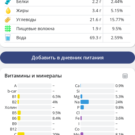
Белки
2.2
г
2.44
%
Жиры
3.4
г
5.15
%
Углеводы
21.6
г
15.77
%
Пищевые волокна
1.9
г
9.5
%
Вода
69.3
г
2.59
%
Добавить в дневник питания
Витамины и минералы
A
~
Ca
0.9%
b-car
~
Si
~
В1
6.5%
Mg
5.3%
B2
4%
Na
24%
Холин
~
P
9.8%
B5
9.5%
Cl
~
B6
8.4%
Fe
3.6%
B9
~
I
~
B12
~
Co
~
C
20%
Mn
8.1%