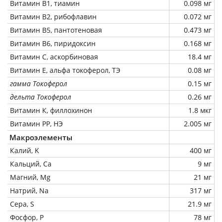
Витамин В1, тиамин
0.098 мг
Витамин В2, рибофлавин
0.072 мг
Витамин В5, пантотеновая
0.473 мг
Витамин В6, пиридоксин
0.168 мг
Витамин C, аскорбиновая
18.4 мг
Витамин Е, альфа токоферол, ТЭ
0.08 мг
гамма Токоферол
0.15 мг
дельта Токоферол
0.26 мг
Витамин К, филлохинон
1.8 мкг
Витамин РР, НЭ
2.005 мг
Макроэлементы
Калий, K
400 мг
Кальций, Ca
9 мг
Магний, Mg
21 мг
Натрий, Na
317 мг
Сера, S
21.9 мг
Фосфор, P
78 мг