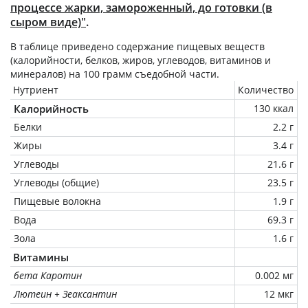
процессе жарки, замороженный, до готовки (в
сыром виде)"
.
В таблице приведено содержание пищевых веществ
(калорийности, белков, жиров, углеводов, витаминов и
минералов) на
100 грамм
съедобной части.
Нутриент
Количество
Калорийность
130 ккал
Белки
2.2 г
Жиры
3.4 г
Углеводы
21.6 г
Углеводы (общие)
23.5 г
Пищевые волокна
1.9 г
Вода
69.3 г
Зола
1.6 г
Витамины
бета Каротин
0.002 мг
Лютеин + Зеаксантин
12 мкг