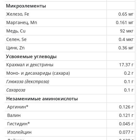
Микроэлементы
Железо, Fe
0.65 мг
Марганец, Mn
0.161 мг
Медь, Cu
92 мкг
Селен, Se
0.4 мкг
Цинк, Zn
0.36 мг
Усвояемые углеводы
Крахмал и декстрины
17.37 г
Моно- и дисахариды (сахара)
0.2 г
Глюкоза (декстроза)
0.1 г
Сахароза
0.1 г
Незаменимые аминокислоты
Аргинин*
0.126 г
Валин
0.121 г
Гистидин*
0.045 г
Изолейцин
0.077 г