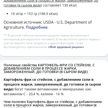
добавлением соли в процессе жарки, замороженный, до
готовки (в сыром виде)
составляет 130 кКал.
10 strip = 153 гр (198.9 кКал)
Основной источник: USDA - U.S. Department of
Agriculture.
Подробнее
.
** В данной таблице указаны средние нормы витаминов и
минералов для взрослого человека. Если вы хотите узнать нормы с
учетом вашего пола, возраста и других факторов, тогда
воспользуйтесь приложением
«Мой здоровый рацион»
.
Полезные свойства КАРТОФЕЛЬ-ФРИ СО СТЕЙКОМ, С
ДОБАВЛЕНИЕМ СОЛИ В ПРОЦЕССЕ ЖАРКИ,
ЗАМОРОЖЕННЫЙ, ДО ГОТОВКИ (В СЫРОМ ВИДЕ)
Картофель-фри со стейком, с добавлением соли в
процессе жарки, замороженный, до готовки (в сыром
виде)
богат такими витаминами и минералами, как:
витамином C - 20,4 %, калием - 16 %
Чем полезен Картофель-фри со стейком, с добавлением
соли в процессе жарки, замороженный, до готовки (в