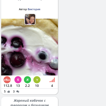
Автор
Виктория
112.8
13
2.2
10
4
5
3
Жареный кабачок с
творогом и базиликом