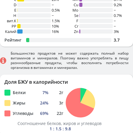
D
~
Cu
9.2%
E
0.5%
Mo
~
H
~
Se
0.7%
вит.К
1.5%
F
~
PP
10%
Cr
~
Калий
16%
Zn
3%
Рейтинг
3.7
Большинство продуктов не может содержать полный набор
витаминов и минералов. Поэтому важно употреблять в пищу
разннообразные продукты, чтобы восполнять потребности
организма в витаминах и минералах.
Доля БЖУ в калорийности
Белки
7
%
2
г
Жиры
24
%
3
г
Углеводы
69
%
22
г
Соотношение белков, жиров и углеводов
1 : 1.5 : 9.8