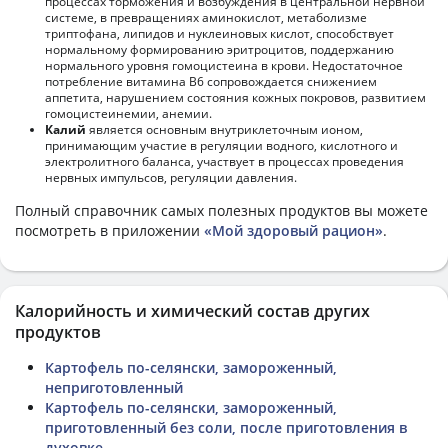
процессах торможения и возбуждения в центральной нервной
системе, в превращениях аминокислот, метаболизме
триптофана, липидов и нуклеиновых кислот, способствует
нормальному формированию эритроцитов, поддержанию
нормального уровня гомоцистеина в крови. Недостаточное
потребление витамина В6 сопровождается снижением
аппетита, нарушением состояния кожных покровов, развитием
гомоцистеинемии, анемии.
Калий
является основным внутриклеточным ионом,
принимающим участие в регуляции водного, кислотного и
электролитного баланса, участвует в процессах проведения
нервных импульсов, регуляции давления.
Полный справочник самых полезных продуктов вы можете
посмотреть в приложении
«Мой здоровый рацион»
.
Калорийность и химический состав других
продуктов
Картофель по-селянски, замороженный,
неприготовленный
Картофель по-селянски, замороженный,
приготовленный без соли, после приготовления в
духовке