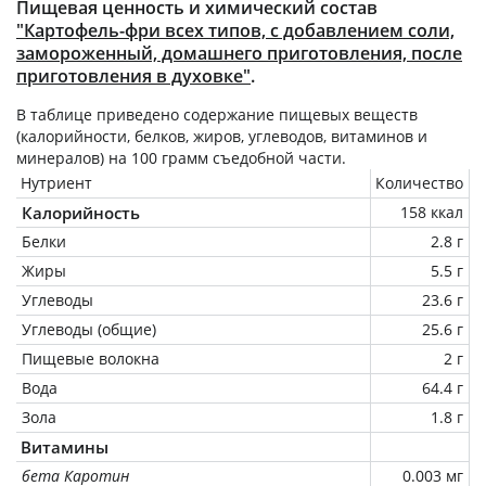
Пищевая ценность и химический состав
"Картофель-фри всех типов, с добавлением соли,
замороженный, домашнего приготовления, после
приготовления в духовке"
.
В таблице приведено содержание пищевых веществ
(калорийности, белков, жиров, углеводов, витаминов и
минералов) на
100 грамм
съедобной части.
Нутриент
Количество
Калорийность
158 ккал
Белки
2.8 г
Жиры
5.5 г
Углеводы
23.6 г
Углеводы (общие)
25.6 г
Пищевые волокна
2 г
Вода
64.4 г
Зола
1.8 г
Витамины
бета Каротин
0.003 мг