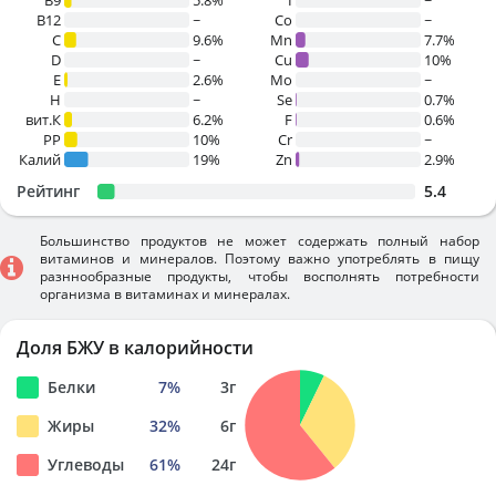
B9
5.8%
I
~
B12
~
Co
~
C
9.6%
Mn
7.7%
D
~
Cu
10%
E
2.6%
Mo
~
H
~
Se
0.7%
вит.К
6.2%
F
0.6%
PP
10%
Cr
~
Калий
19%
Zn
2.9%
Рейтинг
5.4
Большинство продуктов не может содержать полный набор
витаминов и минералов. Поэтому важно употреблять в пищу
разннообразные продукты, чтобы восполнять потребности
организма в витаминах и минералах.
Доля БЖУ в калорийности
Белки
7
%
3
г
Жиры
32
%
6
г
Углеводы
61
%
24
г