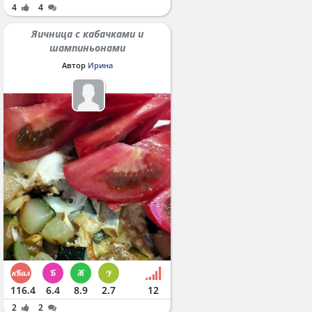
4
4
Яичница с кабачками и
шампиньонами
Автор
Ирина
116.4
6.4
8.9
2.7
12
2
2