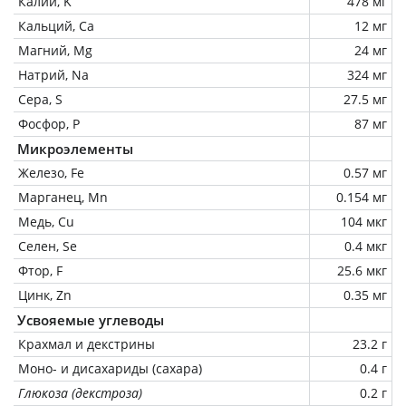
Калий, K
478 мг
Кальций, Ca
12 мг
Магний, Mg
24 мг
Натрий, Na
324 мг
Сера, S
27.5 мг
Фосфор, P
87 мг
Микроэлементы
Железо, Fe
0.57 мг
Марганец, Mn
0.154 мг
Медь, Cu
104 мкг
Селен, Se
0.4 мкг
Фтор, F
25.6 мкг
Цинк, Zn
0.35 мг
Усвояемые углеводы
Крахмал и декстрины
23.2 г
Моно- и дисахариды (сахара)
0.4 г
Глюкоза (декстроза)
0.2 г