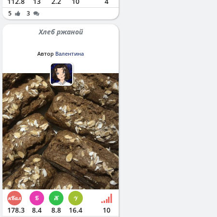
112.8
13
2.2
10
4
5
3
Хлеб ржаной
Автор
Валентина
178.3
8.4
8.8
16.4
10