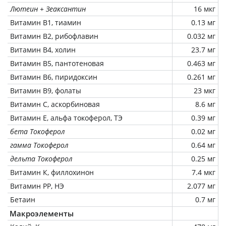
Лютеин + Зеаксантин
16 мкг
Витамин В1, тиамин
0.13 мг
Витамин В2, рибофлавин
0.032 мг
Витамин В4, холин
23.7 мг
Витамин В5, пантотеновая
0.463 мг
Витамин В6, пиридоксин
0.261 мг
Витамин В9, фолаты
23 мкг
Витамин C, аскорбиновая
8.6 мг
Витамин Е, альфа токоферол, ТЭ
0.39 мг
бета Токоферол
0.02 мг
гамма Токоферол
0.64 мг
дельта Токоферол
0.25 мг
Витамин К, филлохинон
7.4 мкг
Витамин РР, НЭ
2.077 мг
Бетаин
0.7 мг
Макроэлементы