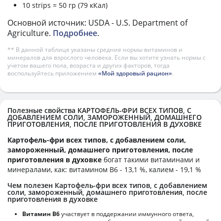
10 strips = 50 гр (79 кКал)
Основной источник: USDA - U.S. Department of
Agriculture.
Подробнее
.
** В данной таблице указаны средние нормы витаминов и
минералов для взрослого человека. Если вы хотите узнать нормы с
учетом вашего пола, возраста и других факторов, тогда
воспользуйтесь приложением
«Мой здоровый рацион»
.
Полезные свойства КАРТОФЕЛЬ-ФРИ ВСЕХ ТИПОВ, С
ДОБАВЛЕНИЕМ СОЛИ, ЗАМОРОЖЕННЫЙ, ДОМАШНЕГО
ПРИГОТОВЛЕНИЯ, ПОСЛЕ ПРИГОТОВЛЕНИЯ В ДУХОВКЕ
Картофель-фри всех типов, с добавлением соли,
замороженный, домашнего приготовления, после
приготовления в духовке
богат такими витаминами и
минералами, как: витамином B6 - 13,1 %, калием - 19,1 %
Чем полезен Картофель-фри всех типов, с добавлением
соли, замороженный, домашнего приготовления, после
приготовления в духовке
Витамин В6
участвует в поддержании иммунного ответа,