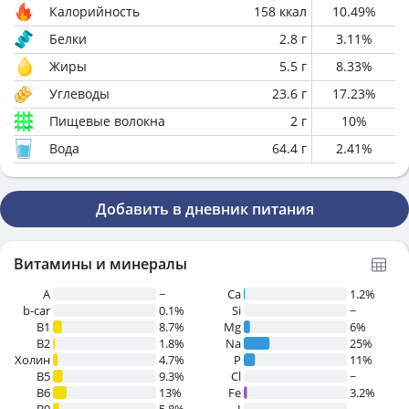
Калорийность
158
ккал
10.49
%
Белки
2.8
г
3.11
%
Жиры
5.5
г
8.33
%
Углеводы
23.6
г
17.23
%
Пищевые волокна
2
г
10
%
Вода
64.4
г
2.41
%
Добавить в дневник питания
Витамины и минералы
A
~
Ca
1.2%
b-car
0.1%
Si
~
В1
8.7%
Mg
6%
B2
1.8%
Na
25%
Холин
4.7%
P
11%
B5
9.3%
Cl
~
B6
13%
Fe
3.2%