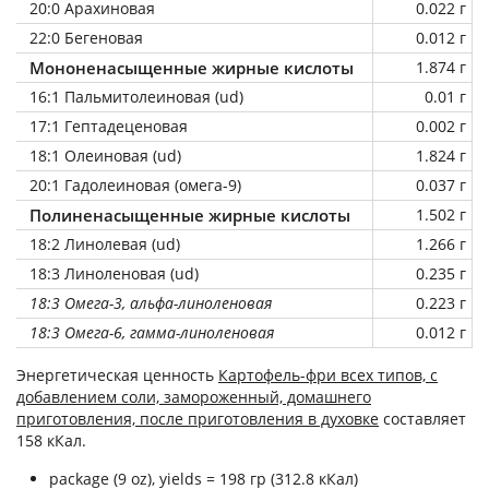
20:0 Арахиновая
0.022 г
22:0 Бегеновая
0.012 г
Мононенасыщенные жирные кислоты
1.874 г
16:1 Пальмитолеиновая (ud)
0.01 г
17:1 Гептадеценовая
0.002 г
18:1 Олеиновая (ud)
1.824 г
20:1 Гадолеиновая (омега-9)
0.037 г
Полиненасыщенные жирные кислоты
1.502 г
18:2 Линолевая (ud)
1.266 г
18:3 Линоленовая (ud)
0.235 г
18:3 Омега-3, альфа-линоленовая
0.223 г
18:3 Омега-6, гамма-линоленовая
0.012 г
Энергетическая ценность
Картофель-фри всех типов, с
добавлением соли, замороженный, домашнего
приготовления, после приготовления в духовке
составляет
158 кКал.
package (9 oz), yields = 198 гр (312.8 кКал)