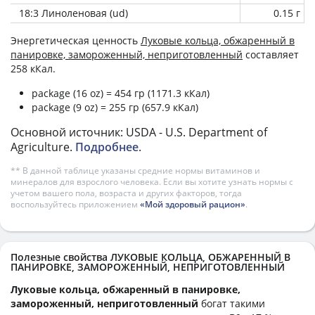
18:3 Линоленовая (ud)
0.15 г
Энергетическая ценность
Луковые кольца, обжаренный в
панировке, замороженный, неприготовленный
составляет
258 кКал.
package (16 oz) = 454 гр (1171.3 кКал)
package (9 oz) = 255 гр (657.9 кКал)
Основной источник: USDA - U.S. Department of
Agriculture.
Подробнее
.
** В данной таблице указаны средние нормы витаминов и
минералов для взрослого человека. Если вы хотите узнать нормы с
учетом вашего пола, возраста и других факторов, тогда
воспользуйтесь приложением
«Мой здоровый рацион»
.
Полезные свойства ЛУКОВЫЕ КОЛЬЦА, ОБЖАРЕННЫЙ В
ПАНИРОВКЕ, ЗАМОРОЖЕННЫЙ, НЕПРИГОТОВЛЕННЫЙ
Луковые кольца, обжаренный в панировке,
замороженный, неприготовленный
богат такими