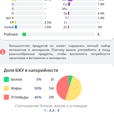
D
~
Cu
7.4%
E
~
Mo
~
H
~
Se
4.4%
вит.К
~
F
1.4%
PP
3.5%
Cr
~
Калий
7.6%
Zn
3%
Рейтинг
5
Большинство продуктов не может содержать полный набор
витаминов и минералов. Поэтому важно употреблять в пищу
разннообразные продукты, чтобы восполнять потребности
организма в витаминах и минералах.
Доля БЖУ в калорийности
Белки
5
%
3
г
Жиры
50
%
14
г
Углеводы
45
%
29
г
Соотношение белков, жиров и углеводов
1 : 4.4 : 9