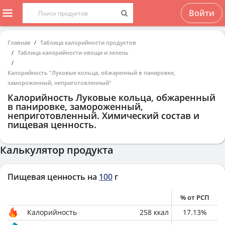
Войти
Главная
Таблица калорийности продуктов
Таблица калорийности овощи и зелень
Калорийность "Луковые кольца, обжаренный в панировке,
замороженный, неприготовленный"
Калорийность
Луковые кольца, обжаренный
в панировке, замороженный,
неприготовленный
. Химический состав и
пищевая ценность.
Калькулятор продукта
Пищевая ценность на
100
г
% от РСП
Калорийность
258
ккал
17.13
%