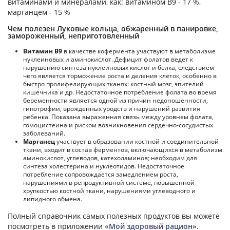
витаминами и минералами, как: витамином B9 - 17 %,
марганцем - 15 %
Чем полезен Луковые кольца, обжаренный в панировке,
замороженный, неприготовленный
Витамин В9
в качестве кофермента участвуют в метаболизме
нуклеиновых и аминокислот. Дефицит фолатов ведет к
нарушению синтеза нуклеиновых кислот и белка, следствием
чего является торможение роста и деления клеток, особенно в
быстро пролифелирующих тканях: костный мозг, эпителий
кишечника и др. Недостаточное потребление фолата во время
беременности является одной из причин недоношенности,
гипотрофии, врожденных уродств и нарушений развития
ребенка. Показана выраженная связь между уровнем фолата,
гомоцистеина и риском возникновения сердечно-сосудистых
заболеваний.
Марганец
участвует в образовании костной и соединительной
ткани, входит в состав ферментов, включающихся в метаболизм
аминокислот, углеводов, катехоламинов; необходим для
синтеза холестерина и нуклеотидов. Недостаточное
потребление сопровождается замедлением роста,
нарушениями в репродуктивной системе, повышенной
хрупкостью костной ткани, нарушениями углеводного и
липидного обмена.
Полный справочник самых полезных продуктов вы можете
посмотреть в приложении
«Мой здоровый рацион»
.