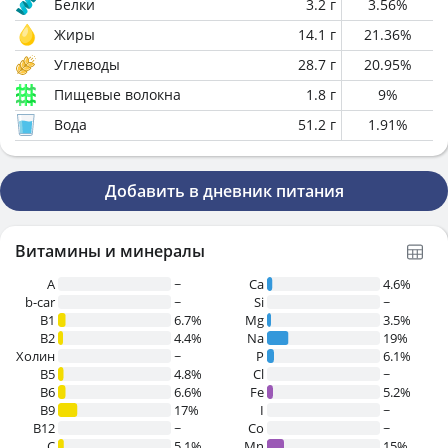
Белки
3.2
г
3.56
%
Жиры
14.1
г
21.36
%
Углеводы
28.7
г
20.95
%
Пищевые волокна
1.8
г
9
%
Вода
51.2
г
1.91
%
Добавить в дневник питания
Витамины и минералы
A
~
Ca
4.6%
b-car
~
Si
~
В1
6.7%
Mg
3.5%
B2
4.4%
Na
19%
Холин
~
P
6.1%
B5
4.8%
Cl
~
B6
6.6%
Fe
5.2%
B9
17%
I
~
B12
~
Co
~
C
5.1%
Mn
15%