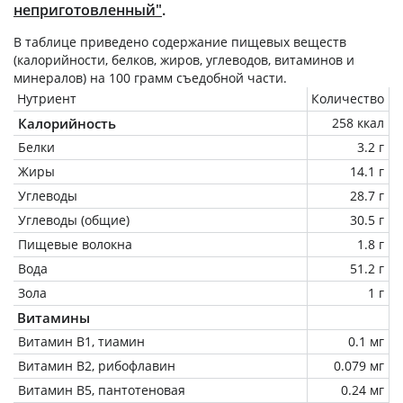
неприготовленный"
.
В таблице приведено содержание пищевых веществ
(калорийности, белков, жиров, углеводов, витаминов и
минералов) на
100 грамм
съедобной части.
Нутриент
Количество
Калорийность
258 ккал
Белки
3.2 г
Жиры
14.1 г
Углеводы
28.7 г
Углеводы (общие)
30.5 г
Пищевые волокна
1.8 г
Вода
51.2 г
Зола
1 г
Витамины
Витамин В1, тиамин
0.1 мг
Витамин В2, рибофлавин
0.079 мг
Витамин В5, пантотеновая
0.24 мг