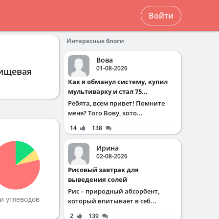
Войти
Интересные блоги
Вова
01-08-2026
пищевая
Как я обманул систему, купил
мультиварку и стал 75...
Ребята, всем привет! Помните
меня? Того Вову, кото...
14
138
Ирина
02-08-2026
Рисовый завтрак для
выведения солей
Рис – природный абсорбент,
и углеводов
который впитывает в себ...
2
139