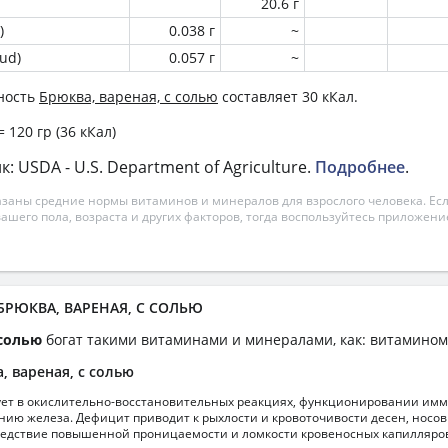
20.6 г
)
0.038 г
~
ud)
0.057 г
~
ность
Брюква, вареная, с солью
составляет 30 кКал.
 120 гр (36 кКал)
 USDA - U.S. Department of Agriculture.
Подробнее
.
азаны средние нормы витаминов и минералов для взрослого человека. Есл
вашего пола, возраста и других факторов, тогда воспользуйтесь приложен
 БРЮКВА, ВАРЕНАЯ, С СОЛЬЮ
 солью
богат такими витаминами и минералами, как: витамином 
, вареная, с солью
ует в окислительно-восстановительных реакциях, функционировании имм
ению железа. Дефицит приводит к рыхлости и кровоточивости десен, носо
едствие повышенной проницаемости и ломкости кровеносных капилляро