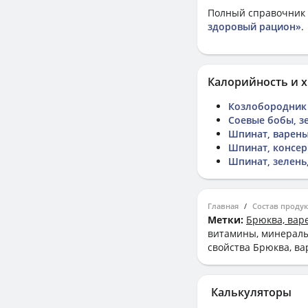
Полный справочник 
здоровый рацион»
.
Калорийность и х
Козлобородник 
Соевые бобы, з
Шпинат, варены
Шпинат, консер
Шпинат, зелень
Главная
Состав проду
Метки:
Брюква, варе
витамины, минералы,
свойства Брюква, ва
Калькуляторы