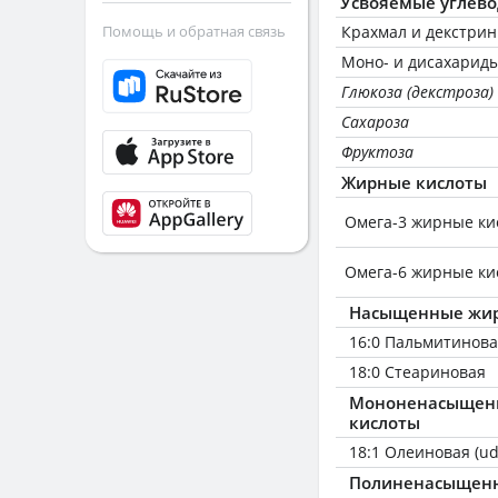
Усвояемые углев
Помощь и обратная связь
Крахмал и декстри
Моно- и дисахариды
Глюкоза (декстроза)
Сахароза
Фруктоза
Жирные кислоты
Омега-3 жирные ки
Омега-6 жирные ки
Насыщенные жир
16:0 Пальмитинов
18:0 Стеариновая
Мононенасыщен
кислоты
18:1 Олеиновая (ud
Полиненасыщен