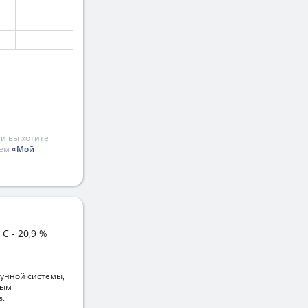
и вы хотите
ием
«Мой
C - 20,9 %
унной системы,
вым
в.