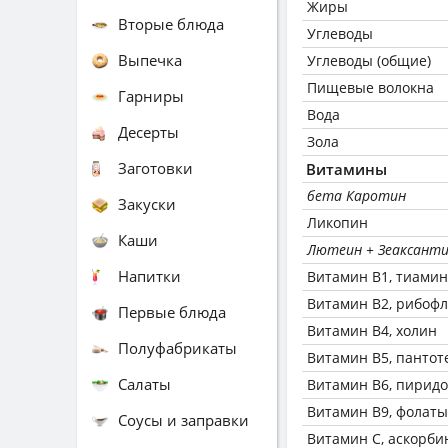
Жиры
Вторые блюда
Углеводы
Выпечка
Углеводы (общие)
Пищевые волокна
Гарниры
Вода
Десерты
Зола
Заготовки
Витамины
бета Каротин
Закуски
Ликопин
Каши
Лютеин + Зеаксант
Напитки
Витамин В1, тиамин
Витамин В2, рибоф
Первые блюда
Витамин В4, холин
Полуфабрикаты
Витамин В5, пантот
Салаты
Витамин В6, пирид
Витамин В9, фолаты
Соусы и заправки
Витамин C, аскорби