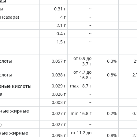
оды
ны
0.31 г
~
 (сахара)
4 г
~
2.1 г
~
0.4 г
~
1.5 г
~
от 0.9 до
слоты
0.057 г
6.3%
2
3.7 г
от 4.7 до
слоты
0.038 г
0.8%
2
16.8 г
ные кислоты
0.029 г
max 18.7 г
ая
0.026 г
~
0.003 г
~
ные жирные
0.027 г
min 16.8 г
0.2%
0
)
0.027 г
~
ные жирные
от 11.2 до
0.095 г
0.8%
2