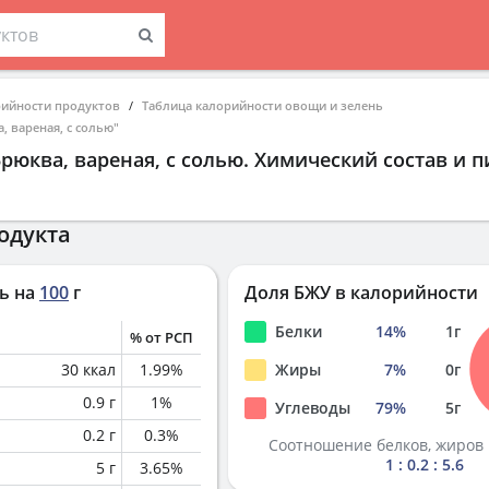
рийности продуктов
Таблица калорийности овощи и зелень
, вареная, с солью"
рюква, вареная, с солью
. Химический состав и 
одукта
ь на
100
г
Доля БЖУ в калорийности
Белки
14
%
1
г
% от РСП
30
ккал
1.99
%
Жиры
7
%
0
г
0.9
г
1
%
Углеводы
79
%
5
г
0.2
г
0.3
%
Соотношение белков, жиров 
1 : 0.2 : 5.6
5
г
3.65
%