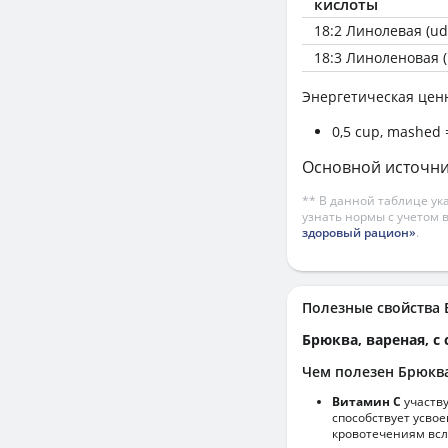
кислоты
18:2 Линолевая (ud
18:3 Линоленовая (
Энергетическая цен
0,5 cup, mashed =
Основной источник:
** В данной таблице ук
узнать нормы с учетом 
здоровый рацион»
.
Полезные свойства
Брюква, вареная, с
Чем полезен Брюква
Витамин С
участв
способствует усво
кровотечениям всл