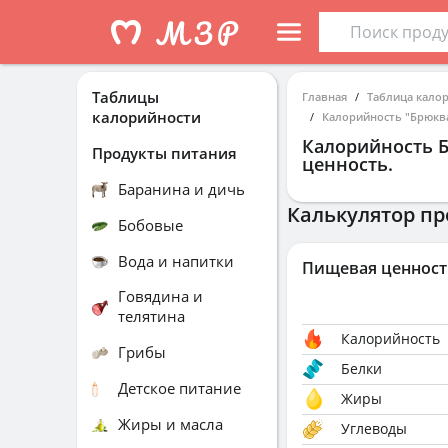
Таблицы
Главная
Таблица кало
калорийности
Калорийность "Брюква
Калорийность
Б
Продукты питания
ценность.
Баранина и дичь
Калькулятор пр
Бобовые
Вода и напитки
Пищевая ценност
Говядина и
телятина
Калорийность
Грибы
Белки
Детское питание
Жиры
Жиры и масла
Углеводы