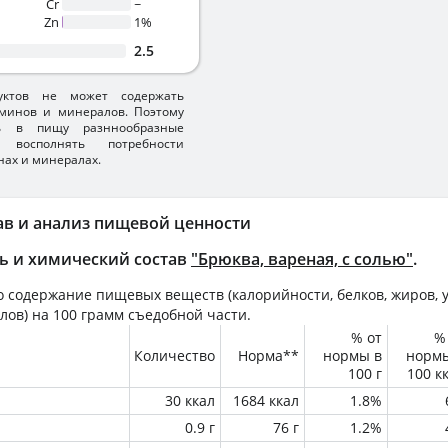
Cr
~
Zn
1%
2.5
уктов не может содержать
минов и минералов. Поэтому
ть в пищу разннообразные
 восполнять потребности
нах и минералах.
ав и анализ пищевой ценности
ь и химический состав
"Брюква, вареная, с солью"
.
 содержание пищевых веществ (калорийности, белков, жиров, у
лов) на
100 грамм
съедобной части.
% от
%
Количество
Норма**
нормы в
норм
100 г
100 к
30 ккал
1684 ккал
1.8%
0.9 г
76 г
1.2%