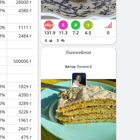
.3%
28000 г
.7%
4380 г
0%
1111 г
131.9
11.3
7.2
6.5
0
.3%
2484 г
4
3
Пшеноблин
500000 г
Автор
Оксана Б
.3%
1829 г
.7%
4390 г
0%
3289 г
.3%
3226 г
7%
1961 г
.7%
2667 г
.7%
479 г