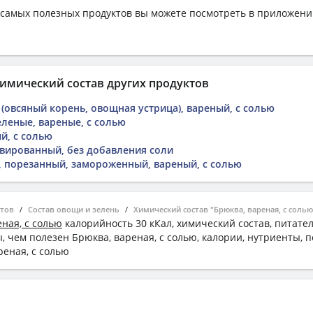
самых полезных продуктов вы можете посмотреть в приложен
имический состав других продуктов
(овсяный корень, овощная устрица), вареный, с солью
еленые, вареные, с солью
й, с солью
вированный, без добавления соли
, порезанный, замороженный, вареный, с солью
ктов
Состав овощи и зелень
Химический состав "Брюква, вареная, с солью
ная, с солью
калорийность 30 кКал, химический состав, питате
 чем полезен Брюква, вареная, с солью, калории, нутриенты, 
реная, с солью