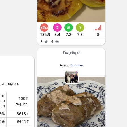
134.9
8.4
7.8
7.5
8
8
6
Голубцы
Автор
Darinika
глеводов,
 от
100%
ы в
нормы
кал
6%
5613 г
4%
8444 г