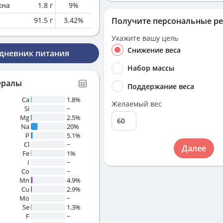
кна
1.8
г
9
%
91.5
г
3.42
%
Получите персональные р
Укажите вашу цель
Снижение веса
 дневник питания
Набор массы
ералы
Поддержание веса
Ca
1.8%
Желаемый вес
Si
~
Mg
2.5%
Na
20%
P
5.1%
Cl
~
Далее
Fe
1%
I
~
Co
~
Mn
4.9%
Cu
2.9%
Mo
~
Se
1.3%
F
~