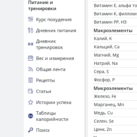
Питание и
Витамин Е, альфа т
тренировки
Витамин К, филлох
Курс похудения
Витамин РР, НЭ
Дневник питания
Макроэлементы
Калий, K
Дневник
Кальций, Ca
тренировок
Магний, Mg
Вес и измерения
Натрий, Na
Общая лента
Сера, S
Фосфор, P
Рецепты
Микроэлементы
Статьи
Железо, Fe
Истории успеха
Марганец, Mn
Таблицы
Медь, Cu
калорийности
Селен, Se
Цинк, Zn
Поиск