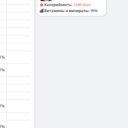
Калорийность:
1340 кКал
Витамины и минералы:
95%
1%
.7%
.7%
.7%