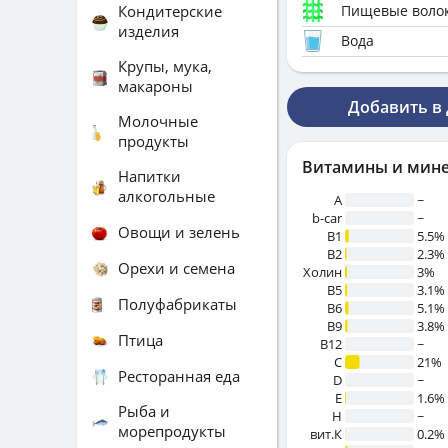
Кондитерские
Пищевые воло
изделия
Вода
Крупы, мука,
макароны
Добавить в
Молочные
продукты
Витамины и мин
Напитки
алкогольные
A
~
b-car
~
Овощи и зелень
В1
5.5%
B2
2.3%
Орехи и семена
Холин
3%
B5
3.1%
Полуфабрикаты
B6
5.1%
B9
3.8%
Птица
B12
~
C
21%
Ресторанная еда
D
~
E
1.6%
Рыба и
H
~
морепродукты
вит.К
0.2%