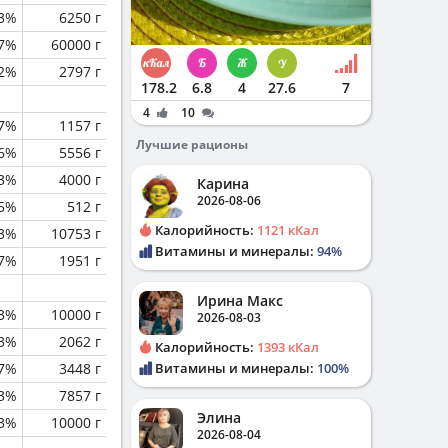
.3%
6250 г
.7%
60000 г
2%
2797 г
178.2
6.8
4
27.6
7
4
10
.7%
1157 г
Лучшие рационы
6%
5556 г
.3%
4000 г
Карина
2026-08-06
5%
512 г
Калорийность:
1121 кКал
3%
10753 г
Витамины и минералы:
94%
7%
1951 г
Ирина Макс
.3%
10000 г
2026-08-03
.3%
2062 г
Калорийность:
1393 кКал
.7%
3448 г
Витамины и минералы:
100%
.3%
7857 г
Элина
.3%
10000 г
2026-08-04