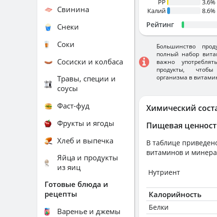
PP
3.6%
Свинина
Калий
8.6%
Рейтинг
Снеки
Соки
Большинство прод
полный набор вита
Сосиски и колбаса
важно употребля
продукты, чтобы
организма в витами
Травы, специи и
соусы
Фаст-фуд
Химический сост
Фрукты и ягоды
Пищевая ценност
Хлеб и выпечка
В таблице приведено
витаминов и минера
Яйца и продукты
из яиц
Нутриент
Готовые блюда и
рецепты
Калорийность
Белки
Варенье и джемы