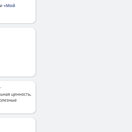
ии
«Мой
"
льная ценность,
полезные