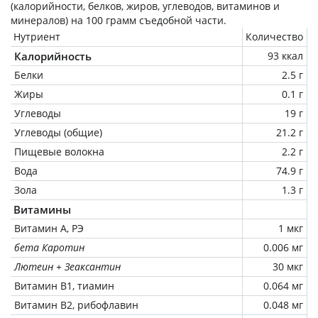
(калорийности, белков, жиров, углеводов, витаминов и
минералов) на
100 грамм
съедобной части.
Нутриент
Количество
Калорийность
93 ккал
Белки
2.5 г
Жиры
0.1 г
Углеводы
19 г
Углеводы (общие)
21.2 г
Пищевые волокна
2.2 г
Вода
74.9 г
Зола
1.3 г
Витамины
Витамин А, РЭ
1 мкг
бета Каротин
0.006 мг
Лютеин + Зеаксантин
30 мкг
Витамин В1, тиамин
0.064 мг
Витамин В2, рибофлавин
0.048 мг