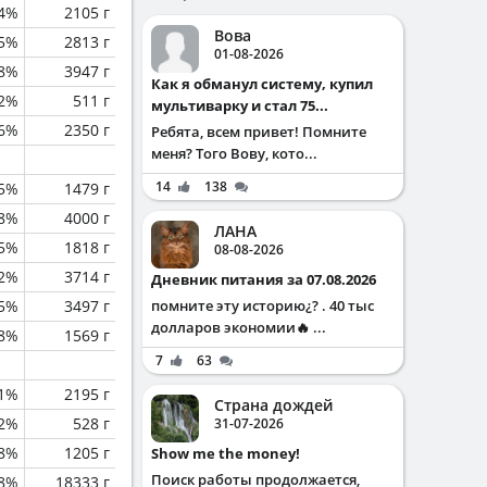
.4%
2105 г
Вова
.5%
2813 г
01-08-2026
.8%
3947 г
Как я обманул систему, купил
.2%
511 г
мультиварку и стал 75...
.6%
2350 г
Ребята, всем привет! Помните
меня? Того Вову, кото...
14
138
.5%
1479 г
.8%
4000 г
ЛАНА
.5%
1818 г
08-08-2026
.2%
3714 г
Дневник питания за 07.08.2026
.5%
3497 г
помните эту историю¿? . 40 тыс
долларов экономии🔥 ...
.8%
1569 г
7
63
.1%
2195 г
Страна дождей
.2%
528 г
31-07-2026
.8%
1205 г
Show me the money!
Поиск работы продолжается,
.8%
18333 г