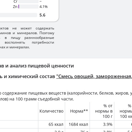
Cr
~
Zn
4.1%
5.6
уктов не может содержать
минов и минералов. Поэтому
ть в пищу разннообразные
 восполнять потребности
нах и минералах.
ав и анализ пищевой ценности
ь и химический состав
"Смесь овощей, замороженная, 
 содержание пищевых веществ (калорийности, белков, жиров, у
лов) на
100 грамм
съедобной части.
% от
%
Количество
Норма**
нормы в
норм
100 г
100 к
65 ккал
1684 ккал
3.9%