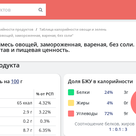
рийности продуктов
Таблица калорийности овощи и зелень
овощей, замороженная, вареная, без соли"
месь овощей, замороженная, вареная, без соли
.
тав и пищевая ценность.
одукта
ь на
100
г
Доля БЖУ в калорийности
Белки
24
%
3
г
% от РСП
65
ккал
4.32
%
Жиры
4
%
0
г
2.9
г
3.22
%
Углеводы
72
%
9
г
0.2
г
0.3
%
Соотношение белков, жиров 
1 : 0.1 : 3
8.7
г
6.35
%