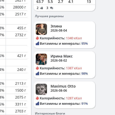
.8%
2621 г
63.7
5.5
2.7
4.1
13
.6%
28000 г
2
3
.2%
2517 г
Лучшие рационы
Элина
.8%
455 г
2026-08-04
.7%
2732 г
Калорийность:
1340 кКал
Витамины и минералы:
95%
.6%
421 г
Ирина Макс
2026-08-02
Калорийность:
1387 кКал
4%
240 г
Витамины и минералы:
98%
.2%
2113 г
Maximus Otto
.3%
1500 г
2026-08-06
.4%
2075 г
Калорийность:
1287 кКал
Витамины и минералы:
91%
.6%
3311 г
.7%
2703 г
Интересные блоги