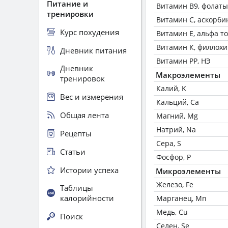
Питание и
Витамин В9, фолаты
тренировки
Витамин C, аскорби
Курс похудения
Витамин Е, альфа т
Витамин К, филлох
Дневник питания
Витамин РР, НЭ
Дневник
Макроэлементы
тренировок
Калий, K
Вес и измерения
Кальций, Ca
Общая лента
Магний, Mg
Натрий, Na
Рецепты
Сера, S
Статьи
Фосфор, P
Истории успеха
Микроэлементы
Железо, Fe
Таблицы
калорийности
Марганец, Mn
Медь, Cu
Поиск
Селен, Se