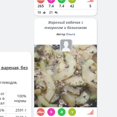
265
7.4
7.4
42
5
10
21
Жареный кабачок с
творогом и базиликом
Автор
Ольга
вареная, без
глеводов,
 от
100%
ы в
нормы
кал
6%
2591 г