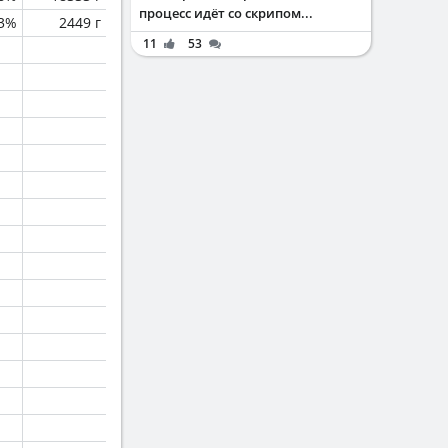
процесс идёт со скрипом...
.3%
2449 г
11
53