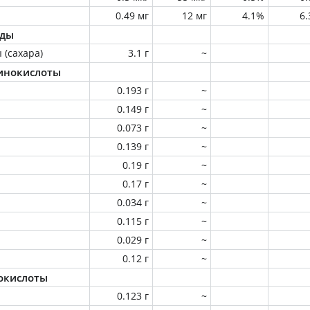
0.49 мг
12 мг
4.1%
6
оды
 (сахара)
3.1 г
~
инокислоты
0.193 г
~
0.149 г
~
0.073 г
~
0.139 г
~
0.19 г
~
0.17 г
~
0.034 г
~
0.115 г
~
0.029 г
~
0.12 г
~
окислоты
0.123 г
~