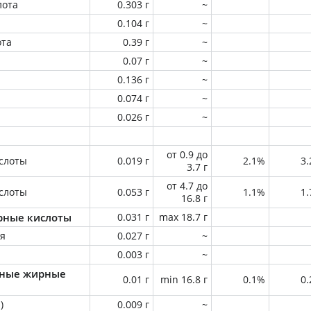
лота
0.303 г
~
0.104 г
~
ота
0.39 г
~
0.07 г
~
0.136 г
~
0.074 г
~
0.026 г
~
от 0.9 до
слоты
0.019 г
2.1%
3
3.7 г
от 4.7 до
слоты
0.053 г
1.1%
1
16.8 г
ные кислоты
0.031 г
max 18.7 г
ая
0.027 г
~
0.003 г
~
ные жирные
0.01 г
min 16.8 г
0.1%
0
)
0.009 г
~