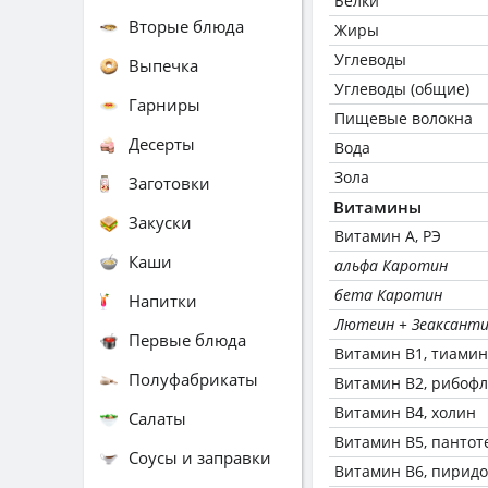
Белки
Вторые блюда
Жиры
Углеводы
Выпечка
Углеводы (общие)
Гарниры
Пищевые волокна
Десерты
Вода
Зола
Заготовки
Витамины
Закуски
Витамин А, РЭ
Каши
альфа Каротин
бета Каротин
Напитки
Лютеин + Зеаксант
Первые блюда
Витамин В1, тиамин
Полуфабрикаты
Витамин В2, рибоф
Витамин В4, холин
Салаты
Витамин В5, пантот
Соусы и заправки
Витамин В6, пирид