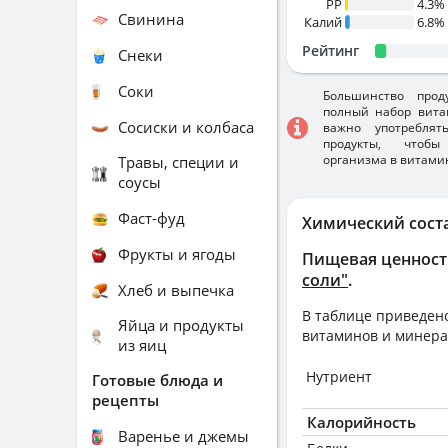
PP
4.3%
Свинина
Калий
6.8%
Рейтинг
Снеки
Соки
Большинство прод
полный набор вита
Сосиски и колбаса
важно употребля
продукты, чтобы
организма в витами
Травы, специи и
соусы
Фаст-фуд
Химический сост
Фрукты и ягоды
Пищевая ценност
соли"
.
Хлеб и выпечка
В таблице приведено
Яйца и продукты
витаминов и минера
из яиц
Нутриент
Готовые блюда и
рецепты
Калорийность
Варенье и джемы