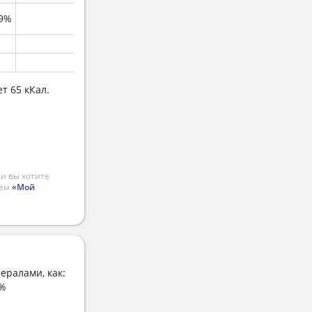
.9%
т 65 кКал.
и вы хотите
ием
«Мой
ералами, как:
 %