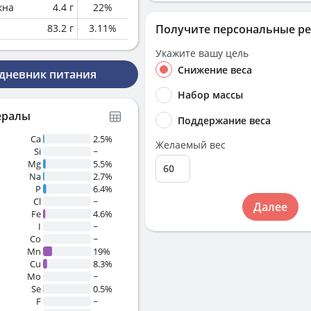
кна
4.4
г
22
%
83.2
г
3.11
%
Получите персональные р
Укажите вашу цель
Снижение веса
 дневник питания
Набор массы
ералы
Поддержание веса
Ca
2.5%
Желаемый вес
Si
~
Mg
5.5%
Na
2.7%
P
6.4%
Cl
~
Далее
Fe
4.6%
I
~
Co
~
Mn
19%
Cu
8.3%
Mo
~
Se
0.5%
F
~