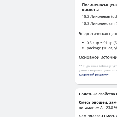
Полиненасыщен
кислоты
18:2 Линолевая (ud
18:3 Линоленовая (
Энергетическая цен
0,5 cup = 91 гр (
package (10 oz) y
Основной источник:
** В данной таблице ук
узнать нормы с учетом 
здоровый рацион»
.
Полезные свойства
Смесь овощей, зам
витамином А - 23,8 %
Чем полезен Смесь 