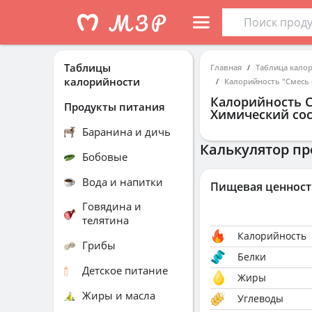
Таблицы
Главная
Таблица кало
калорийности
Калорийность "Смесь 
Калорийность
С
Продукты питания
Химический сос
Баранина и дичь
Калькулятор пр
Бобовые
Вода и напитки
Пищевая ценност
Говядина и
телятина
Калорийность
Грибы
Белки
Детское питание
Жиры
Жиры и масла
Углеводы