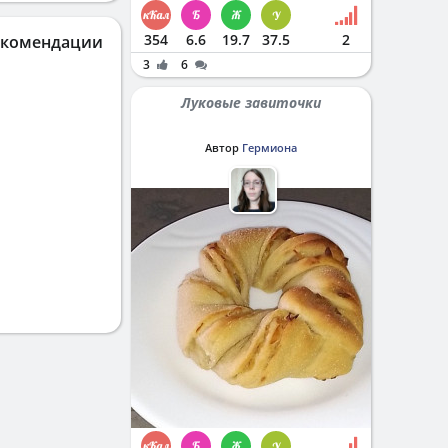
354
6.6
19.7
37.5
2
екомендации
3
6
Луковые завиточки
Автор
Гермиона