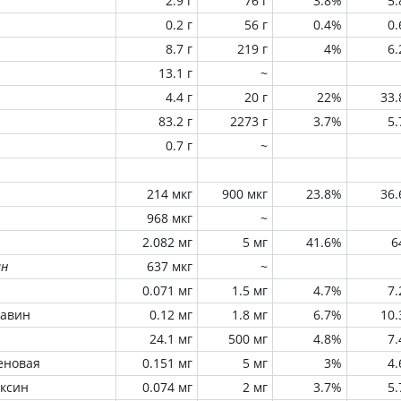
2.9 г
76 г
3.8%
5
0.2 г
56 г
0.4%
0
8.7 г
219 г
4%
6
13.1 г
~
4.4 г
20 г
22%
33
83.2 г
2273 г
3.7%
5
0.7 г
~
214 мкг
900 мкг
23.8%
36
968 мкг
~
2.082 мг
5 мг
41.6%
6
ин
637 мкг
~
0.071 мг
1.5 мг
4.7%
7
лавин
0.12 мг
1.8 мг
6.7%
10
24.1 мг
500 мг
4.8%
7
еновая
0.151 мг
5 мг
3%
4
оксин
0.074 мг
2 мг
3.7%
5