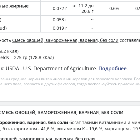
ные жирные
от 11.2 до
0.072 г
0.6%
0
20.6 г
)
0.053 г
~
ud)
0.019 г
~
ность
Смесь овощей, замороженная, вареная, без соли
составляе
59.2 кКал)
ields = 275 гр (178.8 кКал)
 USDA - U.S. Department of Agriculture.
Подробнее
.
азаны средние нормы витаминов и минералов для взрослого человека. Есл
вашего пола, возраста и других факторов, тогда воспользуйтесь приложен
 СМЕСЬ ОВОЩЕЙ, ЗАМОРОЖЕННАЯ, ВАРЕНАЯ, БЕЗ СОЛИ
ороженная, вареная, без соли
богат такими витаминами и мин
, бэта-каротином - 41,6 %, витамином K - 19,6 %, марганцем - 19
овощей, замороженная, вареная, без соли