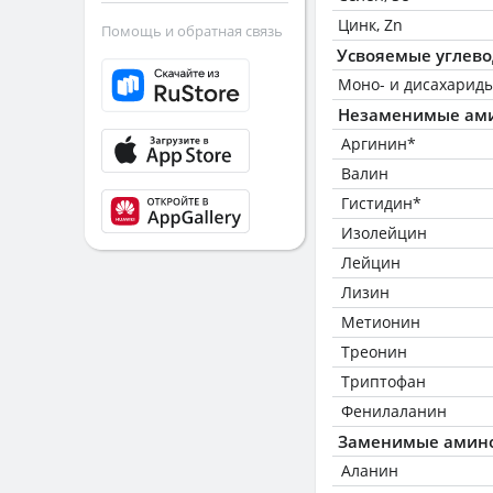
Цинк, Zn
Помощь и обратная связь
Усвояемые углев
Моно- и дисахариды
Незаменимые ам
Аргинин*
Валин
Гистидин*
Изолейцин
Лейцин
Лизин
Метионин
Треонин
Триптофан
Фенилаланин
Заменимые амин
Аланин