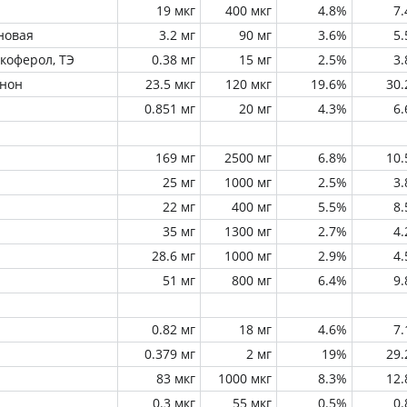
19 мкг
400 мкг
4.8%
7
новая
3.2 мг
90 мг
3.6%
5
окоферол, ТЭ
0.38 мг
15 мг
2.5%
3
инон
23.5 мкг
120 мкг
19.6%
30
0.851 мг
20 мг
4.3%
6
169 мг
2500 мг
6.8%
10
25 мг
1000 мг
2.5%
3
22 мг
400 мг
5.5%
8
35 мг
1300 мг
2.7%
4
28.6 мг
1000 мг
2.9%
4
51 мг
800 мг
6.4%
9
0.82 мг
18 мг
4.6%
7
0.379 мг
2 мг
19%
29
83 мкг
1000 мкг
8.3%
12
0.3 мкг
55 мкг
0.5%
0