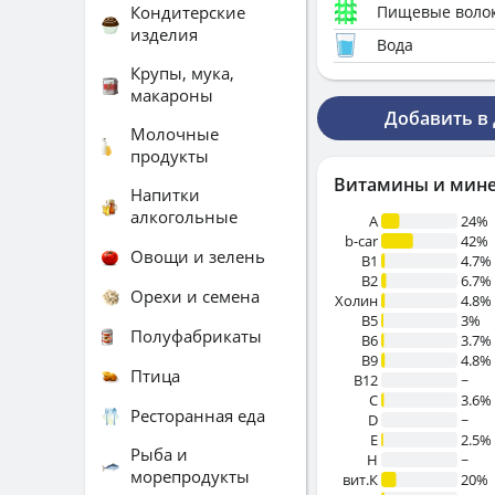
Кондитерские
Пищевые воло
изделия
Вода
Крупы, мука,
макароны
Добавить в
Молочные
продукты
Витамины и мин
Напитки
алкогольные
A
24%
b-car
42%
Овощи и зелень
В1
4.7%
B2
6.7%
Орехи и семена
Холин
4.8%
B5
3%
Полуфабрикаты
B6
3.7%
B9
4.8%
Птица
B12
~
C
3.6%
Ресторанная еда
D
~
E
2.5%
Рыба и
H
~
морепродукты
вит.К
20%