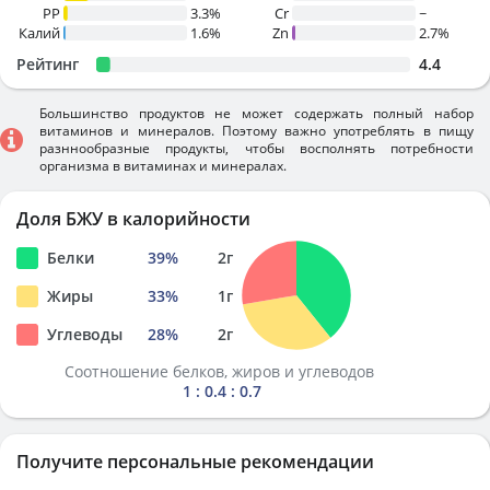
PP
3.3%
Cr
~
Калий
1.6%
Zn
2.7%
Рейтинг
4.4
Большинство продуктов не может содержать полный набор
витаминов и минералов. Поэтому важно употреблять в пищу
разннообразные продукты, чтобы восполнять потребности
организма в витаминах и минералах.
Доля БЖУ в калорийности
Белки
39
%
2
г
Жиры
33
%
1
г
Углеводы
28
%
2
г
Соотношение белков, жиров и углеводов
1 : 0.4 : 0.7
Получите персональные рекомендации