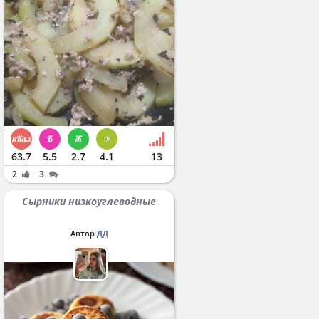
63.7
5.5
2.7
4.1
13
2
3
Сырники низкоуглеводные
Автор
ДД