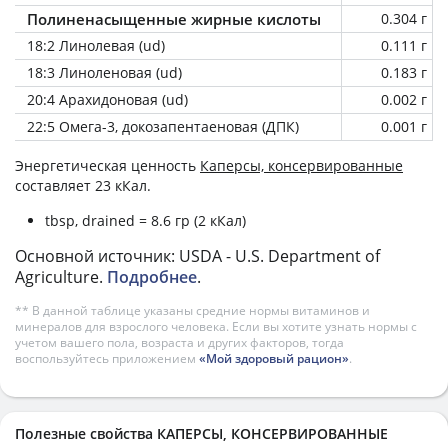
Полиненасыщенные жирные кислоты
0.304 г
18:2 Линолевая (ud)
0.111 г
18:3 Линоленовая (ud)
0.183 г
20:4 Арахидоновая (ud)
0.002 г
22:5 Омега-3, докозапентаеновая (ДПК)
0.001 г
Энергетическая ценность
Каперсы, консервированные
составляет 23 кКал.
tbsp, drained = 8.6 гр (2 кКал)
Основной источник: USDA - U.S. Department of
Agriculture.
Подробнее
.
** В данной таблице указаны средние нормы витаминов и
минералов для взрослого человека. Если вы хотите узнать нормы с
учетом вашего пола, возраста и других факторов, тогда
воспользуйтесь приложением
«Мой здоровый рацион»
.
Полезные свойства КАПЕРСЫ, КОНСЕРВИРОВАННЫЕ