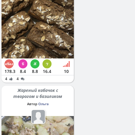
178.3
8.4
8.8
16.4
10
4
4
Жареный кабачок с
творогом и базиликом
Автор
Ольга