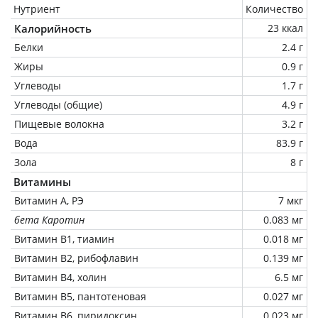
Нутриент
Количество
Калорийность
23 ккал
Белки
2.4 г
Жиры
0.9 г
Углеводы
1.7 г
Углеводы (общие)
4.9 г
Пищевые волокна
3.2 г
Вода
83.9 г
Зола
8 г
Витамины
Витамин А, РЭ
7 мкг
бета Каротин
0.083 мг
Витамин В1, тиамин
0.018 мг
Витамин В2, рибофлавин
0.139 мг
Витамин В4, холин
6.5 мг
Витамин В5, пантотеновая
0.027 мг
Витамин В6, пиридоксин
0.023 мг