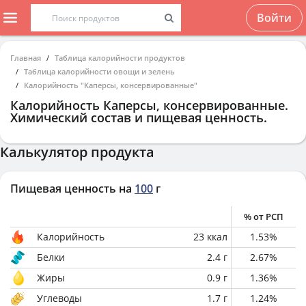
Войти
Главная
Таблица калорийности продуктов
Таблица калорийности овощи и зелень
Калорийность "Каперсы, консервированные"
Калорийность
Каперсы, консервированные
.
Химический состав и пищевая ценность.
Калькулятор продукта
Пищевая ценность на
100
г
% от РСП
Калорийность
23
ккал
1.53
%
Белки
2.4
г
2.67
%
Жиры
0.9
г
1.36
%
Углеводы
1.7
г
1.24
%