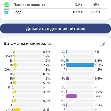
Пищевые волокна
3.2
г
16
%
Вода
83.9
г
3.14
%
Добавить в дневник питания
Витамины и минералы
A
0.8%
Ca
4%
b-car
1.7%
Si
~
В1
1.2%
Mg
8.3%
B2
7.7%
Na
181%
Холин
1.3%
P
1.3%
B5
0.5%
Cl
~
B6
1.2%
Fe
9.3%
B9
5.8%
I
~
B12
~
Co
~
C
4.8%
Mn
3.9%
D
~
Cu
37%
E
5.9%
Mo
~
H
~
Se
2.2%
вит.К
21%
F
~