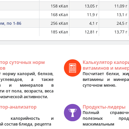
158 кКал
13,05 г
11,09 г
168 кКал
11,9 г
13,1 г
м, по 1-86
256 кКал
4,1 г
24,5 г
185 кКал
12,81 г
13,77 г
тор суточных норм
Калькулятор калор
ов
витаминов и мине
т норму калорий, белков,
Посчитает белки, жи
углеводов, а также
витамины и минер
нов и минералов в
суточном меню.
и от пола, возраста, веса
физической активности.
тор-анализатор
Продукты-лидеры
в
Полный справоч
ает калорийность и
полезных про
й состав блюда, рецепта
маскимальным с