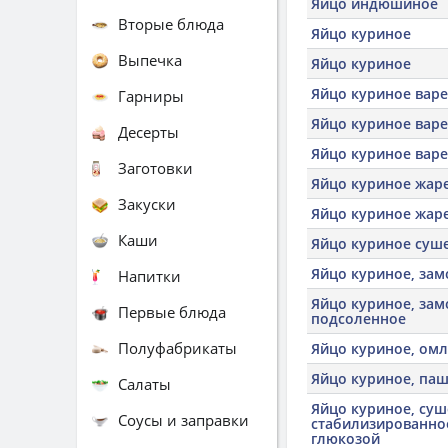
Яйцо индюшиное
Вторые блюда
Яйцо куриное
Выпечка
Яйцо куриное
Яйцо куриное вар
Гарниры
Яйцо куриное вар
Десерты
Яйцо куриное варе
Заготовки
Яйцо куриное жар
Закуски
Яйцо куриное жаре
Каши
Яйцо куриное суш
Яйцо куриное, за
Напитки
Яйцо куриное, за
Первые блюда
подсоленное
Полуфабрикаты
Яйцо куриное, омл
Яйцо куриное, па
Салаты
Яйцо куриное, суш
Соусы и заправки
стабилизированно
глюкозой