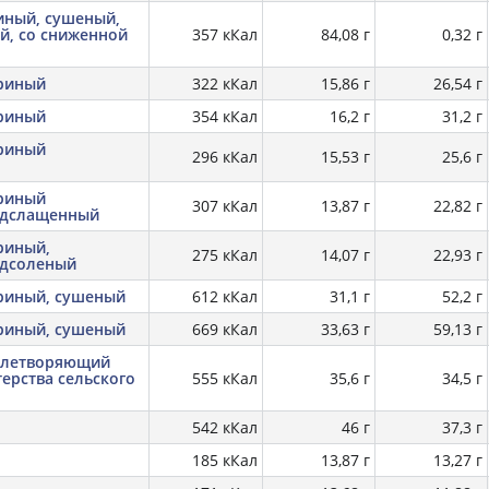
иный, сушеный,
й, со сниженной
357 кКал
84,08 г
0,32 г
риный
322 кКал
15,86 г
26,54 г
риный
354 кКал
16,2 г
31,2 г
риный
296 кКал
15,53 г
25,6 г
риный
307 кКал
13,87 г
22,82 г
одслащенный
риный,
275 кКал
14,07 г
22,93 г
одсоленый
риный, сушеный
612 кКал
31,1 г
52,2 г
риный, сушеный
669 кКал
33,63 г
59,13 г
влетворяющий
ерства сельского
555 кКал
35,6 г
34,5 г
542 кКал
46 г
37,3 г
185 кКал
13,87 г
13,27 г