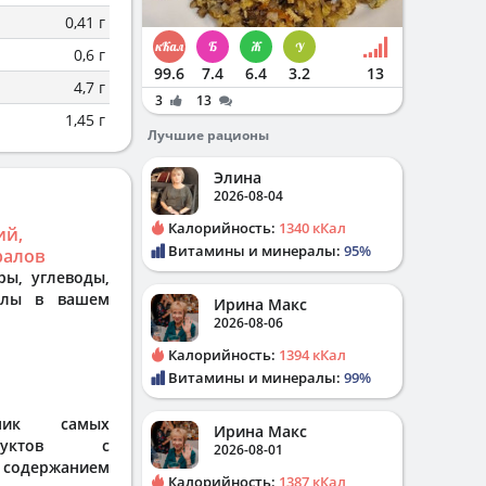
0,41 г
0,6 г
99.6
7.4
6.4
3.2
13
4,7 г
3
13
1,45 г
Лучшие рационы
Элина
2026-08-04
Калорийность:
1340 кКал
ий,
Витамины и минералы:
95%
ралов
ры, углеводы,
алы в вашем
Ирина Макс
2026-08-06
Калорийность:
1394 кКал
Витамины и минералы:
99%
ник самых
Ирина Макс
дуктов с
2026-08-01
одержанием
Калорийность:
1387 кКал