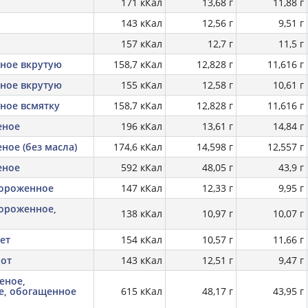
171 кКал
13,68 г
11,88 г
143 кКал
12,56 г
9,51 г
157 кКал
12,7 г
11,5 г
еное вкрутую
158,7 кКал
12,828 г
11,616 г
еное вкрутую
155 кКал
12,58 г
10,61 г
ное всмятку
158,7 кКал
12,828 г
11,616 г
еное
196 кКал
13,61 г
14,84 г
ное (без масла)
174,6 кКал
14,598 г
12,557 г
еное
592 кКал
48,05 г
43,9 г
мороженное
147 кКал
12,33 г
9,95 г
мороженное,
138 кКал
10,97 г
10,07 г
ет
154 кКал
10,57 г
11,66 г
шот
143 кКал
12,51 г
9,47 г
еное,
е, обогащенное
615 кКал
48,17 г
43,95 г