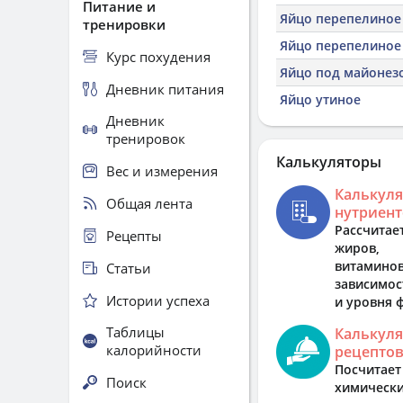
Питание и
Яйцо перепелиное
тренировки
Яйцо перепелиное
Курс похудения
Яйцо под майонезо
Дневник питания
Яйцо утиное
Дневник
тренировок
Калькуляторы
Вес и измерения
Калькуля
Общая лента
нутриент
Рассчитае
Рецепты
жиров, 
витами
Статьи
зависимост
Истории успеха
и уровня 
Таблицы
Калькуля
калорийности
рецепто
Посчит
Поиск
химически