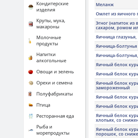
Кондитерские
Меланж
изделия
Омлет из яичного 
Крупы, мука,
Эгног (напиток из 
макароны
сахаром, ромом и
Яичница глазунья, 
Молочные
продукты
Яичница-болтунья
Напитки
Яичница-болтунья
алкогольные
Яичный белок кур
Овощи и зелень
Яичный белок кур
Орехи и семена
Яичный белок кур
замороженный
Полуфабрикаты
Яичный белок кур
Птица
Яичный белок кур
Яичный белок кур
Ресторанная еда
хлопьях, со сниже
Рыба и
Яичный белок кур
морепродукты
порошок, со сниж