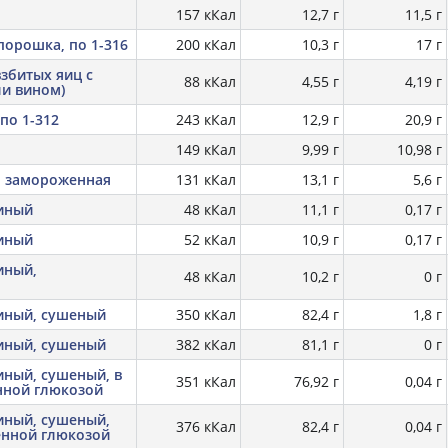
157 кКал
12,7 г
11,5 г
порошка, по 1-316
200 кКал
10,3 г
17 г
взбитых яиц с
88 кКал
4,55 г
4,19 г
ли вином)
по 1-312
243 кКал
12,9 г
20,9 г
149 кКал
9,99 г
10,98 г
, замороженная
131 кКал
13,1 г
5,6 г
иный
48 кКал
11,1 г
0,17 г
иный
52 кКал
10,9 г
0,17 г
иный,
48 кКал
10,2 г
0 г
иный, сушеный
350 кКал
82,4 г
1,8 г
иный, сушеный
382 кКал
81,1 г
0 г
иный, сушеный, в
351 кКал
76,92 г
0,04 г
нной глюкозой
иный, сушеный,
376 кКал
82,4 г
0,04 г
енной глюкозой