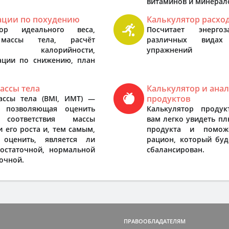
витаминов и минерал
ации по похудению
Калькулятор расхо
тор идеального веса,
Посчитает энерго
массы тела, расчёт
различных видах
ра калорийности,
упражнений
ации по снижению, план
ассы тела
Калькулятор и ана
продуктов
ассы тела (BMI, ИМТ) —
, позволяющая оценить
Калькулятор продук
 соответствия массы
вам легко увидеть п
и его роста и, тем самым,
продукта и поможе
 оценить, является ли
рацион, который буд
достаточной, нормальной
сбалансирован.
очной.
СБАЛАНСИРОВАННАЯ МЕТОДИКА СНИЖЕНИЯ ВЕС
ПРАВООБЛАДАТЕЛЯМ
К