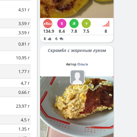
4,51 г
3,59 г
134.9
8.4
7.8
7.5
8
3,59 г
8
6
0,81 г
Скрамбл с жареным луком
10,95 г
Автор
Ольга
1,77 г
4,7 г
0,66 г
23,97 г
4,5 г
1,35 г