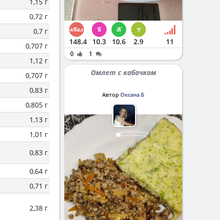
1,15 г
0,72 г
0,7 г
148.4
10.3
10.6
2.9
11
0,707 г
0
1
1,12 г
Омлет с кабачком
0,707 г
0,83 г
Автор
Оксана Б
0,805 г
1,13 г
1,01 г
0,83 г
0,64 г
0,71 г
2,38 г