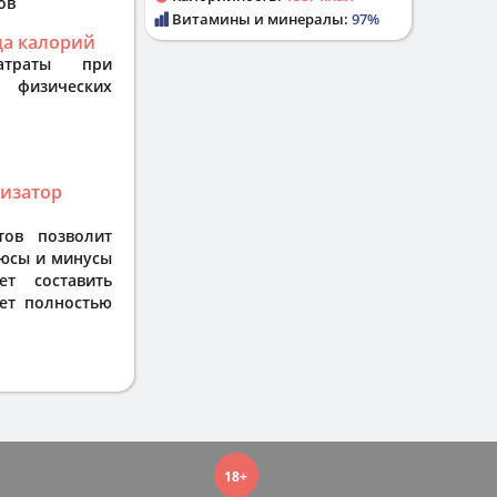
ов
Витамины и минералы:
97%
да калорий
затраты при
 физических
лизатор
тов позволит
люсы и минусы
т составить
ет полностью
А
Дневник питания
18+
онтролируйте своё питание и