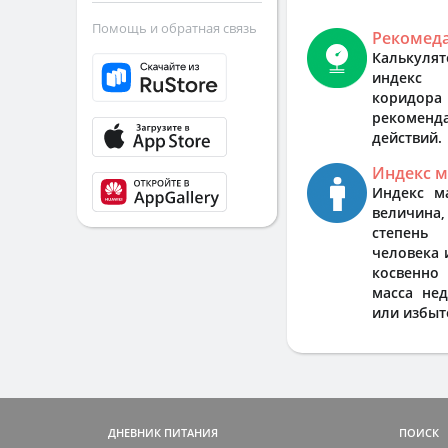
Помощь и обратная связь
Рекомед
Калькуля
индекс 
коридо
рекоменд
действий.
Индекс м
Индекс м
величина
степень
человека 
косвенно
масса не
или избыт
Никаких жёстких диет
ДНЕВНИК ПИТАНИЯ
ПОИСК
Питайтесь более полезной едой и