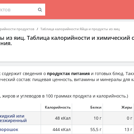
орийности продуктов
Таблица калорийности Яйца и продукты из яиц
ы из яиц. Таблица калорийности и химический 
ния.
 содержит сведения о
продуктах питания
и готовых блюд. Так
ческий состав: пищевая ценность, витамины и минералы для к
 жиров и углеводов в 100 граммах продукта и калорийность.)
Калорийность
Белки
Жиры
 жидкий или
48 кКал
10 г
0 г
безжиренный
 порошок
444 кКал
55,5 г
13 г