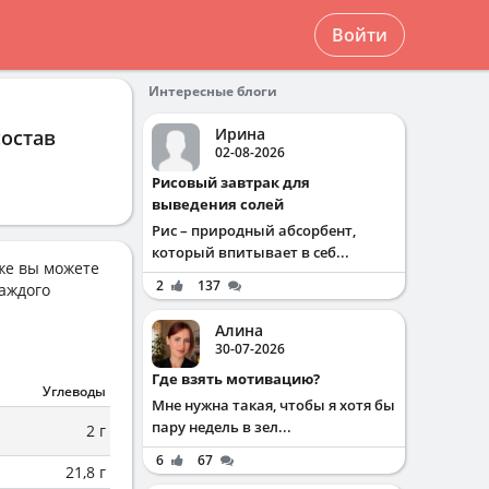
Войти
Интересные блоги
Ирина
состав
02-08-2026
Рисовый завтрак для
выведения солей
Рис – природный абсорбент,
который впитывает в себ...
же вы можете
2
137
аждого
Алина
30-07-2026
Где взять мотивацию?
Углеводы
Мне нужна такая, чтобы я хотя бы
пару недель в зел...
2 г
6
67
21,8 г