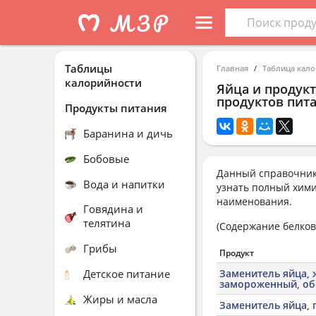
Таблицы
Главная
Таблица кал
калорийности
Яйца и продукт
продуктов пита
Продукты питания
Баранина и дичь
Бобовые
Данный справочник
Вода и напитки
узнать полный хими
наименования.
Говядина и
телятина
(Содержание белков,
Грибы
Продукт
Детское питание
Заменитель яйца,
замороженный, о
Жиры и масла
Заменитель яйца,