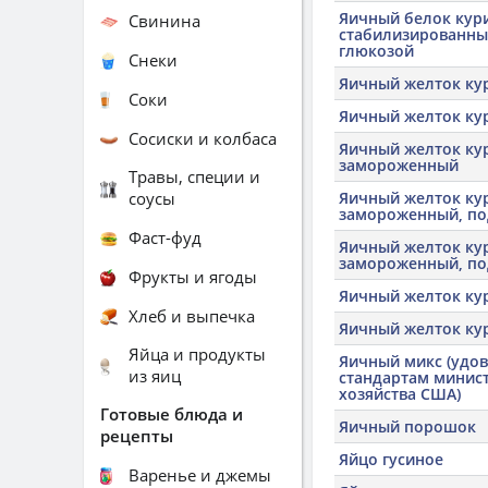
Яичный белок кур
Свинина
стабилизированны
глюкозой
Снеки
Яичный желток ку
Соки
Яичный желток ку
Сосиски и колбаса
Яичный желток ку
замороженный
Травы, специи и
соусы
Яичный желток ку
замороженный, п
Фаст-фуд
Яичный желток ку
замороженный, п
Фрукты и ягоды
Яичный желток ку
Хлеб и выпечка
Яичный желток ку
Яйца и продукты
Яичный микс (удо
из яиц
стандартам минист
хозяйства США)
Готовые блюда и
Яичный порошок
рецепты
Яйцо гусиное
Варенье и джемы