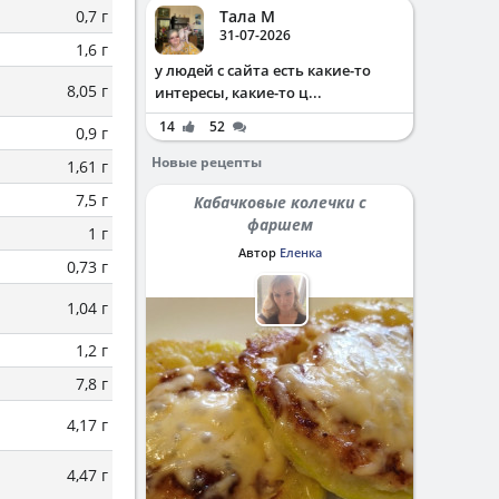
0,7 г
Тала М
31-07-2026
1,6 г
у людей с сайта есть какие-то
8,05 г
интересы, какие-то ц...
14
52
0,9 г
Новые рецепты
1,61 г
7,5 г
Кабачковые колечки с
фаршем
1 г
Автор
Еленка
0,73 г
1,04 г
1,2 г
7,8 г
4,17 г
4,47 г