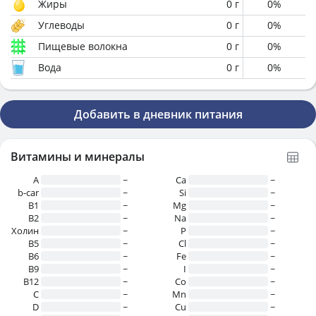
Жиры
0
г
0
%
Углеводы
0
г
0
%
Пищевые волокна
0
г
0
%
Вода
0
г
0
%
Добавить в дневник питания
Витамины и минералы
A
~
Ca
~
b-car
~
Si
~
В1
~
Mg
~
B2
~
Na
~
Холин
~
P
~
B5
~
Cl
~
B6
~
Fe
~
B9
~
I
~
B12
~
Co
~
C
~
Mn
~
D
~
Cu
~