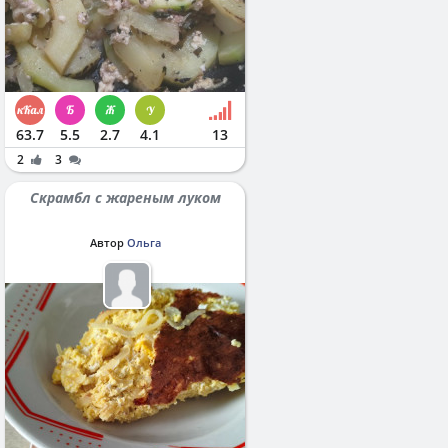
63.7
5.5
2.7
4.1
13
2
3
Скрамбл с жареным луком
Автор
Ольга