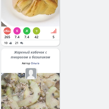
265
7.4
7.4
42
5
10
21
Жареный кабачок с
творогом и базиликом
Автор
Ольга