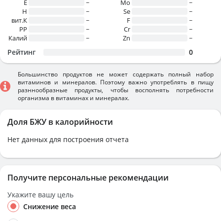
E
~
Mo
~
H
~
Se
~
вит.К
~
F
~
PP
~
Cr
~
Калий
~
Zn
~
Рейтинг
0
Большинство продуктов не может содержать полный набор
витаминов и минералов. Поэтому важно употреблять в пищу
разннообразные продукты, чтобы восполнять потребности
организма в витаминах и минералах.
Доля БЖУ в калорийности
Нет данных для построения отчета
Получите персональные рекомендации
Укажите вашу цель
Снижение веса