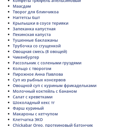
Конфеты трюфель апельсиновый
Маасдам
Творог для блинчикоа
Наггетсы 6шт
Крылышки в соусе терияки
Запеканка капустная
Пекинская капуста
Тушенные баклажаны
Трубочка со сгущенкой
Овощная смесь (8 овощей)
Чикенбургер
Рассольник с солеными груздями
Кольцо с творогом
Пирожное Анна Павлова
Суп из рыбных консервов
Овощной суп с куриным фрикадельками
Молочный коктейль с бананом
Салат с креветками
Шоколадный кекс тг
Фарш куриный
Макароны с кетчупом
Клетчатка ЭКО
Chickabar Oreo, протеиновый батончик