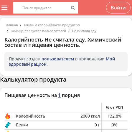
Войти
Главная
Таблица калорийности продуктов
Таблица продуктов пользователей
Не считала еду
Калорийность
Не считала еду
. Химический
состав и пищевая ценность.
Продукт создан
пользователем
в приложении
Мой
здоровый рацион
.
Калькулятор продукта
Пищевая ценность на
1
порция
% от РСП
Калорийность
2000
ккал
132.8
%
Белки
0
г
0
%