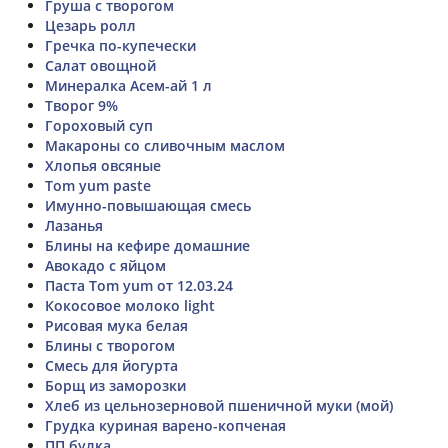
Груша с творогом
Цезарь ролл
Гречка по-купечески
Салат овощной
Минералка Асем-ай 1 л
Творог 9%
Гороховый суп
Макароны со сливочным маслом
Хлопья овсяные
Tom yum paste
Имунно-повышающая смесь
Лазанья
Блины на кефире домашние
Авокадо с яйцом
Паста Tom yum от 12.03.24
Кокосовое молоко light
Рисовая мука белая
Блины с творогом
Смесь для йогурта
Борщ из заморозки
Хлеб из цельнозерновой пшеничной муки (мой)
Грудка куриная варено-копченая
ПП булка