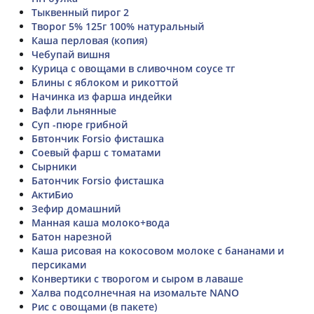
Тыквенный пирог 2
Творог 5% 125г 100% натуральный
Каша перловая (копия)
Чебупай вишня
Курица с овощами в сливочном соусе тг
Блины с яблоком и рикоттой
Начинка из фарша индейки
Вафли льнянные
Суп -пюре грибной
Бвтончик Forsio фисташка
Соевый фарш с томатами
Сырники
Батончик Forsio фисташка
АктиБио
Зефир домашний
Манная каша молоко+вода
Батон нарезной
Каша рисовая на кокосовом молоке с бананами и
персиками
Конвертики с творогом и сыром в лаваше
Халва подсолнечная на изомальте NANO
Рис с овощами (в пакете)