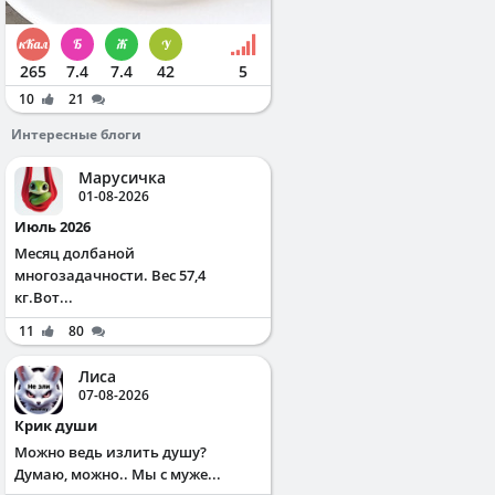
265
7.4
7.4
42
5
10
21
Интересные блоги
Марусичка
01-08-2026
Июль 2026
Месяц долбаной
многозадачности. Вес 57,4
кг.Вот...
11
80
Лиса
07-08-2026
Крик души
Можно ведь излить душу?
Думаю, можно.. Мы с муже...