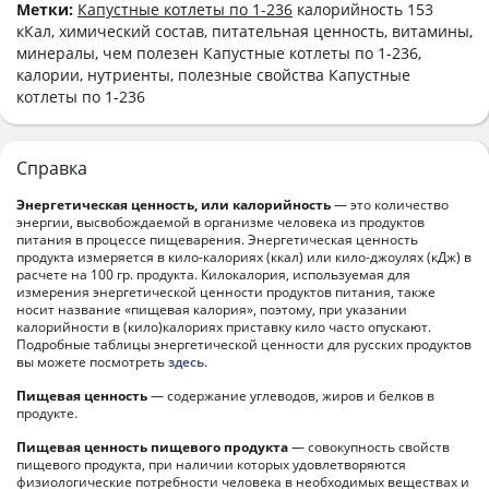
Метки:
Капустные котлеты по 1-236
калорийность 153
кКал, химический состав, питательная ценность, витамины,
минералы, чем полезен Капустные котлеты по 1-236,
калории, нутриенты, полезные свойства Капустные
котлеты по 1-236
Справка
Энергетическая ценность, или калорийность
— это количество
энергии, высвобождаемой в организме человека из продуктов
питания в процессе пищеварения. Энергетическая ценность
продукта измеряется в кило-калориях (ккал) или кило-джоулях (кДж) в
расчете на 100 гр. продукта. Килокалория, используемая для
измерения энергетической ценности продуктов питания, также
носит название «пищевая калория», поэтому, при указании
калорийности в (кило)калориях приставку кило часто опускают.
Подробные таблицы энергетической ценности для русских продуктов
вы можете посмотреть
здесь
.
Пищевая ценность
— содержание углеводов, жиров и белков в
продукте.
Пищевая ценность пищевого продукта
— совокупность свойств
пищевого продукта, при наличии которых удовлетворяются
физиологические потребности человека в необходимых веществах и