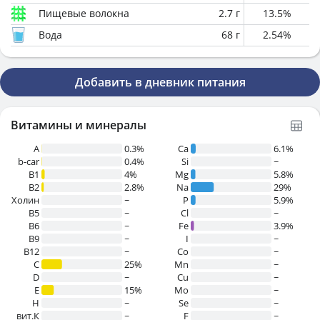
Пищевые волокна
2.7
г
13.5
%
Вода
68
г
2.54
%
Добавить в дневник питания
Витамины и минералы
A
0.3%
Ca
6.1%
b-car
0.4%
Si
~
В1
4%
Mg
5.8%
B2
2.8%
Na
29%
Холин
~
P
5.9%
B5
~
Cl
~
B6
~
Fe
3.9%
B9
~
I
~
B12
~
Co
~
C
25%
Mn
~
D
~
Cu
~
E
15%
Mo
~
H
~
Se
~
вит.К
~
F
~