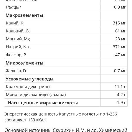
Ниацин
0.9 мг
Макроэлементы
Калий, K
315 мг
Кальций, Ca
61 мг
Магний, Mg
23 мг
Натрий, Na
371 мг
Фосфор, P
47 мг
Микроэлементы
Железо, Fe
0.7 мг
Усвояемые углеводы
Крахмал и декстрины
11.1 г
Моно- и дисахариды (сахара)
4.2 г
Насыщенные жирные кислоты
1.9 г
Энергетическая ценность
Капустные котлеты по 1-236
составляет 153 кКал.
Основной источник: Скурихин И.М. и др. Химический