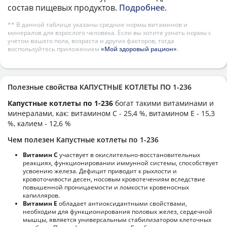
состав пищевых продуктов.
Подробнее
.
** В данной таблице указаны средние нормы витаминов и
минералов для взрослого человека. Если вы хотите узнать нормы с
учетом вашего пола, возраста и других факторов, тогда
воспользуйтесь приложением
«Мой здоровый рацион»
.
Полезные свойства КАПУСТНЫЕ КОТЛЕТЫ ПО 1-236
Капустные котлеты по 1-236
богат такими витаминами и
минералами, как: витамином C - 25,4 %, витамином E - 15,3
%, калием - 12,6 %
Чем полезен Капустные котлеты по 1-236
Витамин С
участвует в окислительно-восстановительных
реакциях, функционировании иммунной системы, способствует
усвоению железа. Дефицит приводит к рыхлости и
кровоточивости десен, носовым кровотечениям вследствие
повышенной проницаемости и ломкости кровеносных
капилляров.
Витамин Е
обладает антиоксидантными свойствами,
необходим для функционирования половых желез, сердечной
мышцы, является универсальным стабилизатором клеточных