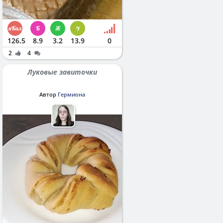
126.5
8.9
3.2
13.9
0
2
4
Луковые завиточки
Автор
Гермиона