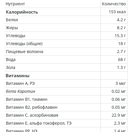
Нутриент
Количество
Калорийность
153 ккал
Белки
4.2 г
Жиры
8.2 г
Углеводы
15.3 г
Углеводы (общие)
18 г
Пищевые волокна
2.7 г
Вода
68 г
Зола
1.3 г
Витамины
Витамин А, РЭ
3 мкг
бета Каротин
0.02 мг
Витамин В1, тиамин
0.06 мг
Витамин В2, рибофлавин
0.05 мг
Витамин C, аскорбиновая
22.9 мг
Витамин Е, альфа токоферол, ТЭ
2.3 мг
Витамин РР, НЭ
1.4 мг