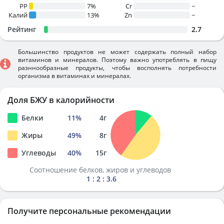
PP
7%
Cr
~
Калий
13%
Zn
~
Рейтинг
2.7
Большинство продуктов не может содержать полный набор
витаминов и минералов. Поэтому важно употреблять в пищу
разннообразные продукты, чтобы восполнять потребности
организма в витаминах и минералах.
Доля БЖУ в калорийности
Белки
11
%
4
г
Жиры
49
%
8
г
Углеводы
40
%
15
г
Соотношение белков, жиров и углеводов
1 : 2 : 3.6
Получите персональные рекомендации