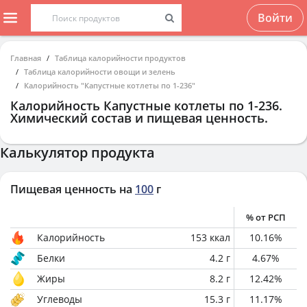
Войти
Главная
Таблица калорийности продуктов
Таблица калорийности овощи и зелень
Калорийность "Капустные котлеты по 1-236"
Калорийность
Капустные котлеты по 1-236
.
Химический состав и пищевая ценность.
Калькулятор продукта
Пищевая ценность на
100
г
% от РСП
Калорийность
153
ккал
10.16
%
Белки
4.2
г
4.67
%
Жиры
8.2
г
12.42
%
Углеводы
15.3
г
11.17
%