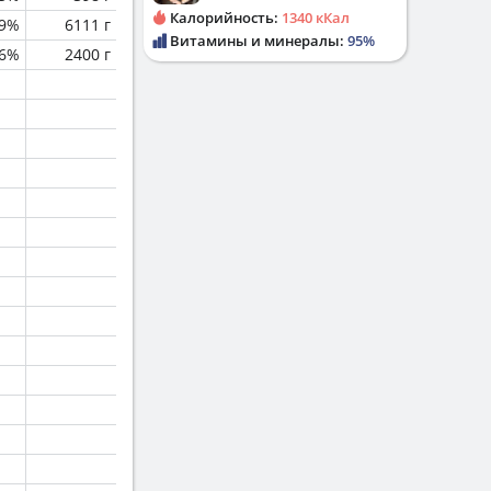
Калорийность:
1340 кКал
.9%
6111 г
Витамины и минералы:
95%
.6%
2400 г