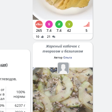
265
7.4
7.4
42
5
10
21
Жареный кабачок с
творогом и базиликом
Автор
Ольга
ная)
глеводов,
 от
100%
ы в
нормы
кал
.9%
6237 г