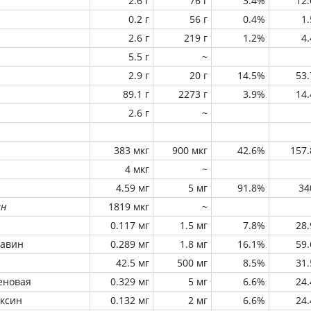
2.6 г
76 г
3.4%
12
0.2 г
56 г
0.4%
1
2.6 г
219 г
1.2%
4
5.5 г
~
2.9 г
20 г
14.5%
53
89.1 г
2273 г
3.9%
14
2.6 г
~
383 мкг
900 мкг
42.6%
157
4 мкг
~
4.59 мг
5 мг
91.8%
34
ин
1819 мкг
~
0.117 мг
1.5 мг
7.8%
28
лавин
0.289 мг
1.8 мг
16.1%
59
42.5 мг
500 мг
8.5%
31
еновая
0.329 мг
5 мг
6.6%
24
оксин
0.132 мг
2 мг
6.6%
24