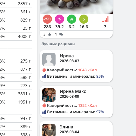
3%
2857 г
.6%
361 г
.8%
829 г
286
39.2
6.2
16.6
7
.7%
25 г
3
1
.3%
4008 г
Лучшие рационы
Ирина
.8%
275 г
2026-08-03
.2%
877 г
Калорийность:
1048 кКал
Витамины и минералы:
85%
3%
588 г
.9%
273 г
Ирина Макс
.6%
3891 г
2026-08-09
.9%
1951 г
Калорийность:
1352 кКал
Витамины и минералы:
97%
.3%
947 г
.2%
389 г
Элина
2026-08-04
3%
398 г