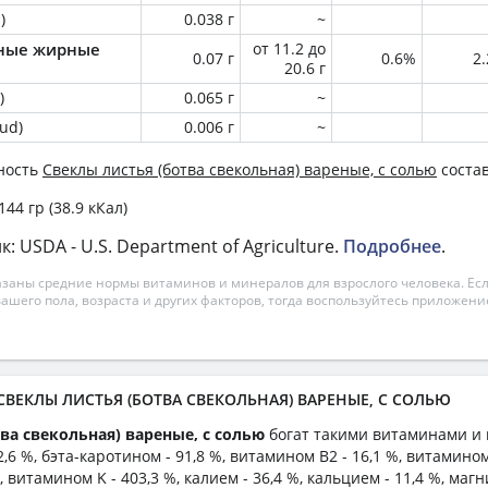
)
0.038 г
~
ные жирные
от 11.2 до
0.07 г
0.6%
2
20.6 г
)
0.065 г
~
ud)
0.006 г
~
ность
Свеклы листья (ботва свекольная) вареные, с солью
состав
 144 гр (38.9 кКал)
 USDA - U.S. Department of Agriculture.
Подробнее
.
азаны средние нормы витаминов и минералов для взрослого человека. Есл
вашего пола, возраста и других факторов, тогда воспользуйтесь приложен
 СВЕКЛЫ ЛИСТЬЯ (БОТВА СВЕКОЛЬНАЯ) ВАРЕНЫЕ, С СОЛЬЮ
ва свекольная) вареные, с солью
богат такими витаминами и
2,6 %, бэта-каротином - 91,8 %, витамином B2 - 16,1 %, витамином 
 витамином K - 403,3 %, калием - 36,4 %, кальцием - 11,4 %, магн