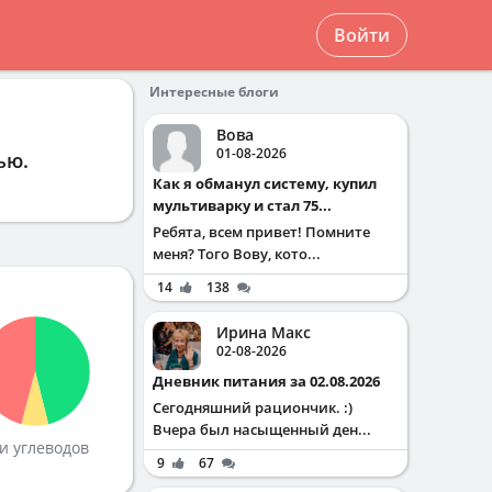
Войти
Интересные блоги
Вова
01-08-2026
лью
.
Как я обманул систему, купил
мультиварку и стал 75...
Ребята, всем привет! Помните
меня? Того Вову, кото...
14
138
Ирина Макс
02-08-2026
Дневник питания за 02.08.2026
Сегодняшний рациончик. :)
Вчера был насыщенный ден...
и углеводов
9
67