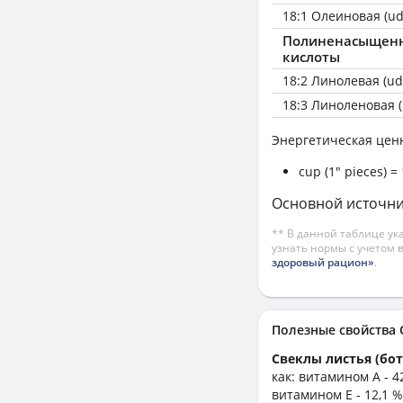
18:1 Олеиновая (ud
Полиненасыщен
кислоты
18:2 Линолевая (ud
18:3 Линоленовая (
Энергетическая цен
cup (1" pieces) =
Основной источник:
** В данной таблице ук
узнать нормы с учетом 
здоровый рацион»
.
Полезные свойства
Свеклы листья (бот
как: витамином А - 4
витамином E - 12,1 %,