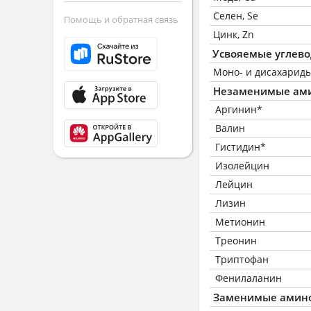
Селен, Se
Помощь и обратная связь
Цинк, Zn
Усвояемые углев
Моно- и дисахариды
Незаменимые ам
Аргинин*
Валин
Гистидин*
Изолейцин
Лейцин
Лизин
Метионин
Треонин
Триптофан
Фенилаланин
Заменимые амин