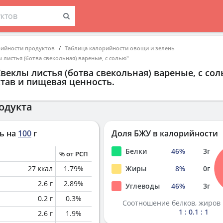
рийности продуктов
Таблица калорийности овощи и зелень
 листья (ботва свекольная) вареные, с солью"
веклы листья (ботва свекольная) вареные, с со
тав и пищевая ценность.
одукта
ь на
100
г
Доля БЖУ в калорийности
Белки
46
%
3
г
% от РСП
27
ккал
1.79
%
Жиры
8
%
0
г
2.6
г
2.89
%
Углеводы
46
%
3
г
0.2
г
0.3
%
Соотношение белков, жиров 
1 : 0.1 : 1
2.6
г
1.9
%