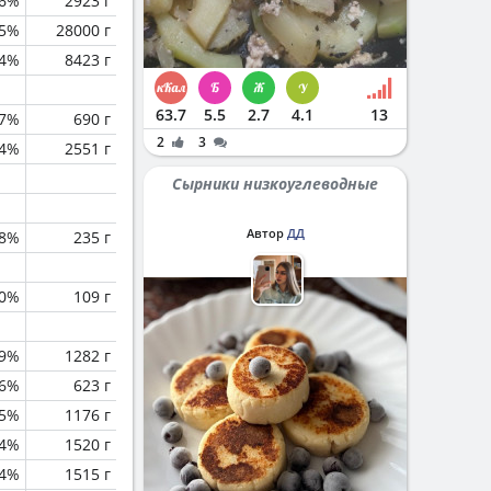
.6%
2923 г
.5%
28000 г
.4%
8423 г
63.7
5.5
2.7
4.1
13
.7%
690 г
2
3
.4%
2551 г
Сырники низкоуглеводные
Автор
ДД
.8%
235 г
0%
109 г
.9%
1282 г
.6%
623 г
.5%
1176 г
.4%
1520 г
.4%
1515 г