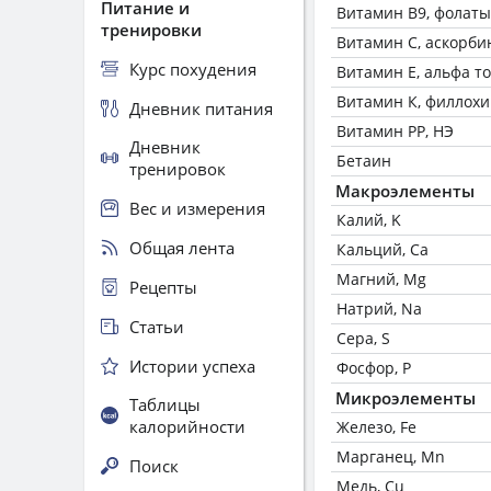
Питание и
Витамин В9, фолаты
тренировки
Витамин C, аскорби
Курс похудения
Витамин Е, альфа т
Витамин К, филлох
Дневник питания
Витамин РР, НЭ
Дневник
Бетаин
тренировок
Макроэлементы
Вес и измерения
Калий, K
Общая лента
Кальций, Ca
Магний, Mg
Рецепты
Натрий, Na
Статьи
Сера, S
Истории успеха
Фосфор, P
Микроэлементы
Таблицы
калорийности
Железо, Fe
Марганец, Mn
Поиск
Медь, Cu