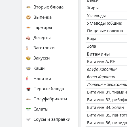
Белки
Вторые блюда
Жиры
Углеводы
Выпечка
Углеводы (общие)
Гарниры
Пищевые волокна
Десерты
Вода
Зола
Заготовки
Витамины
Закуски
Витамин А, РЭ
Каши
альфа Каротин
бета Каротин
Напитки
Лютеин + Зеаксант
Первые блюда
Витамин В1, тиамин
Полуфабрикаты
Витамин В2, рибоф
Витамин В4, холин
Салаты
Витамин В5, пантот
Соусы и заправки
Витамин В6, пирид