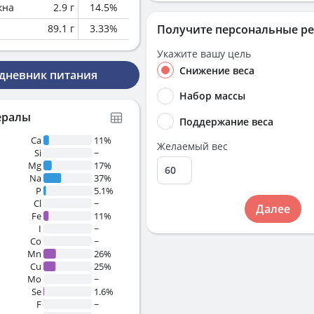
кна
2.9
г
14.5
%
89.1
г
3.33
%
Получите персональные р
Укажите вашу цель
Снижение веса
 дневник питания
Набор массы
ералы
Поддержание веса
Ca
11%
Желаемый вес
Si
~
Mg
17%
Na
37%
P
5.1%
Cl
~
Далее
Fe
11%
I
~
Co
~
Mn
26%
Cu
25%
Mo
~
Se
1.6%
%
F
~