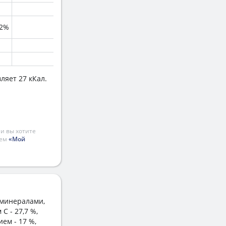
.2%
ляет 27 кКал.
и вы хотите
ием
«Мой
 минералами,
C - 27,7 %,
ием - 17 %,