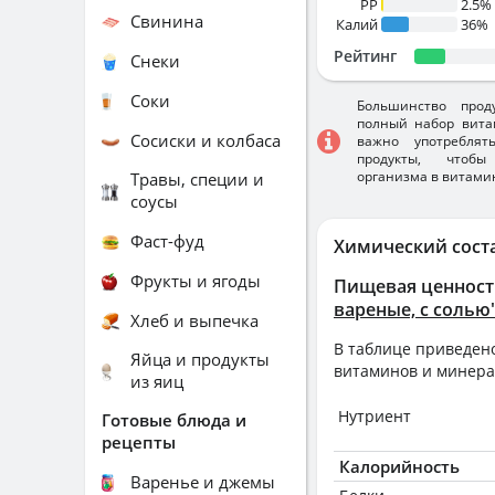
PP
2.5%
Свинина
Калий
36%
Рейтинг
Снеки
Соки
Большинство прод
полный набор вита
Сосиски и колбаса
важно употребля
продукты, чтобы
организма в витами
Травы, специи и
соусы
Фаст-фуд
Химический сост
Фрукты и ягоды
Пищевая ценност
вареные, с солью
Хлеб и выпечка
В таблице приведено
Яйца и продукты
витаминов и минера
из яиц
Нутриент
Готовые блюда и
рецепты
Калорийность
Варенье и джемы