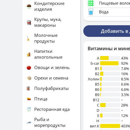
Кондитерские
Пищевые воло
изделия
Вода
Крупы, мука,
макароны
Добавить в
Молочные
продукты
Витамины и мин
Напитки
алкогольные
A
43%
b-car
92%
Овощи и зелень
В1
7.8%
B2
16%
Орехи и семена
Холин
8.5%
B5
6.6%
Полуфабрикаты
B6
6.6%
B9
3.5%
Птица
B12
~
C
28%
Ресторанная еда
D
~
E
12%
Рыба и
H
~
морепродукты
вит.К
403