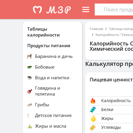
Таблицы
Главная
Таблица кало
калорийности
Калорийность "Свеклы
Калорийность
С
Продукты питания
Химический сос
Баранина и дичь
Калькулятор пр
Бобовые
Вода и напитки
Пищевая ценност
Говядина и
телятина
Калорийность
Грибы
Белки
Детское питание
Жиры
Жиры и масла
Углеводы