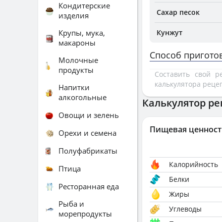
Кондитерские
Сахар песок
изделия
Крупы, мука,
Кунжут
макароны
Способ пригото
Молочные
продукты
Составить свой 
калькулятора реце
Напитки
алкогольные
Калькулятор ре
Овощи и зелень
Пищевая ценност
Орехи и семена
Полуфабрикаты
Калорийность
Птица
Белки
Ресторанная еда
Жиры
Рыба и
Углеводы
морепродукты