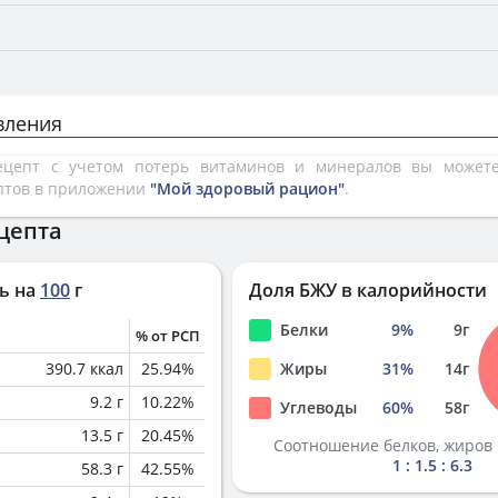
вления
рецепт с учетом потерь витаминов и минералов вы може
птов в приложении
"Мой здоровый рацион"
.
цепта
ь на
100
г
Доля БЖУ в калорийности
Белки
9
%
9
г
% от РСП
390.7
ккал
25.94
%
Жиры
31
%
14
г
9.2
г
10.22
%
Углеводы
60
%
58
г
13.5
г
20.45
%
Соотношение белков, жиров 
1 : 1.5 : 6.3
58.3
г
42.55
%