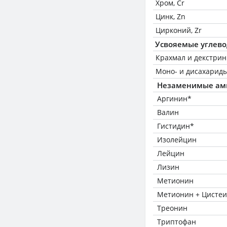
Хром, Cr
Цинк, Zn
Цирконий, Zr
Усвояемые углев
Крахмал и декстри
Моно- и дисахариды
Незаменимые ам
Аргинин*
Валин
Гистидин*
Изолейцин
Лейцин
Лизин
Метионин
Метионин + Цисте
Треонин
Триптофан