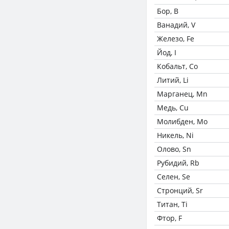
Бор, B
Ванадий, V
Железо, Fe
Йод, I
Кобальт, Co
Литий, Li
Марганец, Mn
Медь, Cu
Молибден, Mo
Никель, Ni
Олово, Sn
Рубидий, Rb
Селен, Se
Стронций, Sr
Титан, Ti
Фтор, F