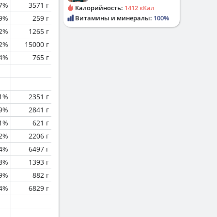
.7%
3571 г
Калорийность:
1412 кКал
.9%
259 г
Витамины и минералы:
100%
2%
1265 г
.2%
15000 г
.4%
765 г
.1%
2351 г
.9%
2841 г
.1%
621 г
.2%
2206 г
.4%
6497 г
.8%
1393 г
.9%
882 г
.4%
6829 г