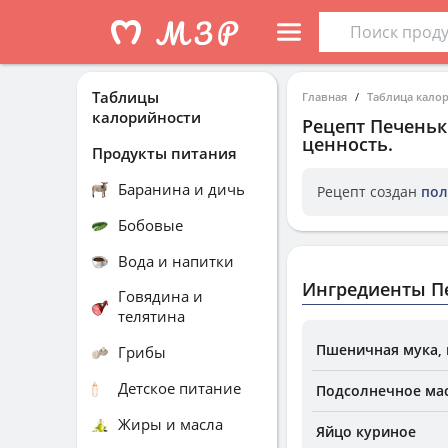
Таблицы
Главная
Таблица кало
калорийности
Рецепт
Печеньк
ценность.
Продукты питания
Баранина и дичь
Рецепт создан
пол
Бобовые
Вода и напитки
Ингредиенты П
Говядина и
телятина
Пшеничная мука, 
Грибы
Детское питание
Подсолнечное ма
Жиры и масла
Яйцо куриное