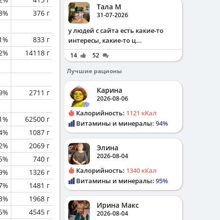
Тала М
.8%
376 г
31-07-2026
у людей с сайта есть какие-то
.1%
833 г
интересы, какие-то ц...
.2%
14118 г
14
52
Лучшие рационы
Карина
.9%
2711 г
2026-08-06
Калорийность:
1121 кКал
.1%
62500 г
Витамины и минералы:
94%
.4%
1087 г
.2%
2069 г
Элина
2026-08-04
.5%
740 г
Калорийность:
1340 кКал
.9%
1326 г
Витамины и минералы:
95%
.7%
1481 г
.3%
1968 г
Ирина Макс
.6%
4545 г
2026-08-04