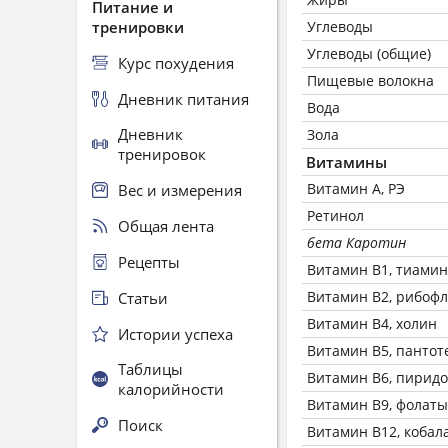
Питание и
тренировки
Углеводы
Углеводы (общие)
Курс похудения
Пищевые волокна
Дневник питания
Вода
Дневник
Зола
тренировок
Витамины
Витамин А, РЭ
Вес и измерения
Ретинол
Общая лента
бета Каротин
Рецепты
Витамин В1, тиамин
Витамин В2, рибоф
Статьи
Витамин В4, холин
Истории успеха
Витамин В5, пантот
Таблицы
Витамин В6, пирид
калорийности
Витамин В9, фолаты
Поиск
Витамин В12, кобал