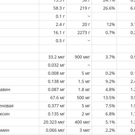
58.3 г
219 г
26.6%
6
0.1 г
~
2.4 г
20 г
12%
3
16.1 г
2273 г
0.7%
0
0.5 г
~
33.2 мкг
900 мкг
3.7%
0
0.032 мг
~
0.008 мг
5 мг
0.2%
0
0.138 мг
1.5 мг
9.2%
2
лавин
0.087 мг
1.8 мг
4.8%
1
67.6 мг
500 мг
13.5%
3
еновая
0.377 мг
5 мг
7.5%
1
оксин
0.135 мг
2 мг
6.8%
1
20.323 мкг
400 мкг
5.1%
1
амин
0.066 мкг
3 мкг
2.2%
0