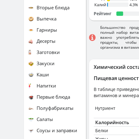
Калий
4.3%
Вторые блюда
Рейтинг
Выпечка
Большинство прод
Гарниры
полный набор вита
важно употребля
Десерты
продукты, чтобы
организма в витами
Заготовки
Закуски
Химический сост
Каши
Пищевая ценност
Напитки
В таблице приведено
витаминов и минера
Первые блюда
Полуфабрикаты
Нутриент
Салаты
Калорийность
Соусы и заправки
Белки
Жиры