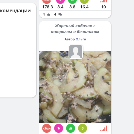
178.3
8.4
8.8
16.4
10
екомендации
4
4
Жареный кабачок с
творогом и базиликом
Автор
Ольга