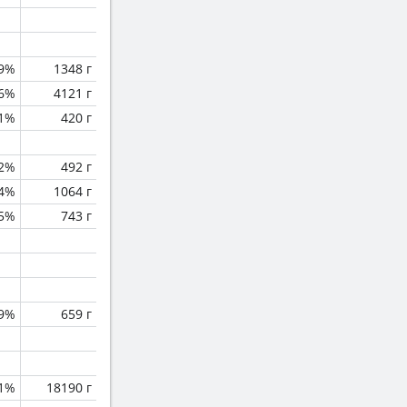
.9%
1348 г
.6%
4121 г
.1%
420 г
.2%
492 г
.4%
1064 г
.5%
743 г
.9%
659 г
.1%
18190 г