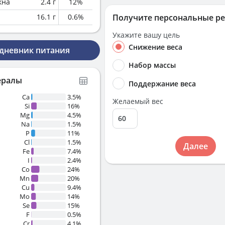
кна
2.4
г
12
%
16.1
г
0.6
%
Получите персональные р
Укажите вашу цель
Снижение веса
 дневник питания
Набор массы
ералы
Поддержание веса
Ca
3.5%
Желаемый вес
Si
16%
Mg
4.5%
Na
1.5%
P
11%
Cl
1.5%
Далее
Fe
7.4%
I
2.4%
Co
24%
Mn
20%
Cu
9.4%
Mo
14%
Se
15%
F
0.5%
Cr
4.1%