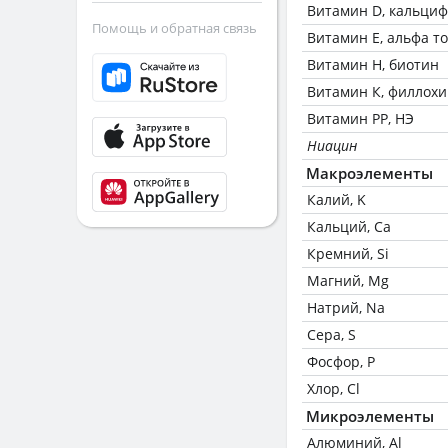
Витамин D, кальци
Помощь и обратная связь
Витамин Е, альфа т
Витамин Н, биотин
Витамин К, филлох
Витамин РР, НЭ
Ниацин
Макроэлементы
Калий, K
Кальций, Ca
Кремний, Si
Магний, Mg
Натрий, Na
Сера, S
Фосфор, P
Хлор, Cl
Микроэлементы
Алюминий, Al