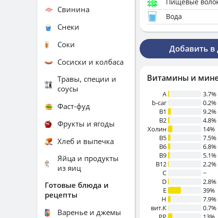
Пищевые воло
Свинина
Вода
Снеки
Соки
Добавить в
Сосиски и колбаса
Витамины и мин
Травы, специи и
соусы
A
3.7%
b-car
0.2%
Фаст-фуд
В1
9.2%
B2
4.8%
Фрукты и ягоды
Холин
14%
B5
7.5%
Хлеб и выпечка
B6
6.8%
B9
5.1%
Яйца и продукты
B12
2.2%
из яиц
C
~
D
2.8%
Готовые блюда и
E
39%
рецепты
H
7.9%
вит.К
0.7%
Варенье и джемы
PP
13%