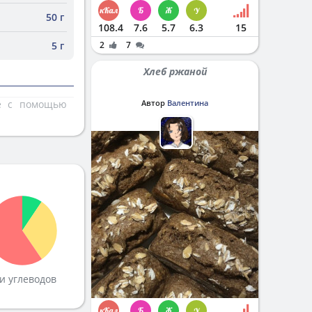
50 г
108.4
7.6
5.7
6.3
15
5 г
2
7
Хлеб ржаной
те с помощью
Автор
Валентина
и углеводов