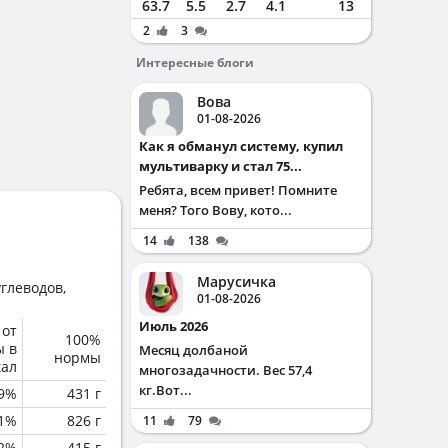
63.7
5.5
2.7
4.1
13
2
3
Интересные блоги
Вова
01-08-2026
Как я обманул систему, купил
мультиварку и стал 75...
Ребята, всем привет! Помните
меня? Того Вову, кото...
14
138
Марусичка
глеводов,
01-08-2026
Июль 2026
 от
100%
ы в
Месяц долбаной
нормы
кал
многозадачности. Вес 57,4
кг.Вот...
.9%
431 г
.1%
826 г
11
79
.2%
415 г