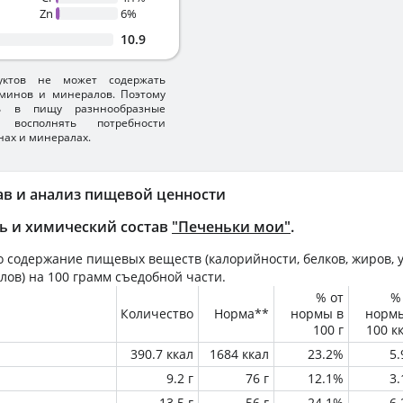
Zn
6%
10.9
уктов не может содержать
минов и минералов. Поэтому
ть в пищу разннообразные
 восполнять потребности
нах и минералах.
ав и анализ пищевой ценности
ь и химический состав
"Печеньки мои"
.
 содержание пищевых веществ (калорийности, белков, жиров, у
лов) на
100 грамм
съедобной части.
% от
%
Количество
Норма**
нормы в
норм
100 г
100 к
390.7 ккал
1684 ккал
23.2%
5
9.2 г
76 г
12.1%
3
13.5 г
56 г
24.1%
6