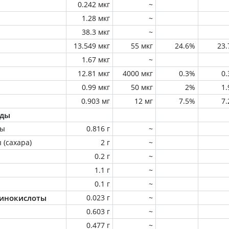
0.242 мкг
~
1.28 мкг
~
38.3 мкг
~
13.549 мкг
55 мкг
24.6%
23
1.67 мкг
~
12.81 мкг
4000 мкг
0.3%
0
0.99 мкг
50 мкг
2%
1
0.903 мг
12 мг
7.5%
7
оды
ны
0.816 г
~
 (сахара)
2 г
~
0.2 г
~
1.1 г
~
0.1 г
~
инокислоты
0.023 г
~
0.603 г
~
0.477 г
~