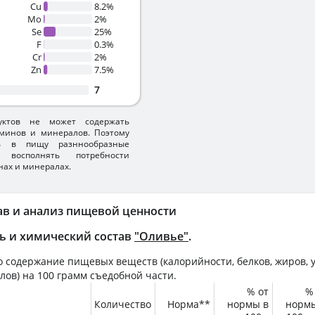
Cu
8.2%
Mo
2%
Se
25%
F
0.3%
Cr
2%
Zn
7.5%
7
уктов не может содержать
минов и минералов. Поэтому
ть в пищу разннообразные
 восполнять потребности
нах и минералах.
ав и анализ пищевой ценности
ь и химический состав
"Оливье"
.
 содержание пищевых веществ (калорийности, белков, жиров, у
лов) на
100 грамм
съедобной части.
% от
%
Количество
Норма**
нормы в
норм