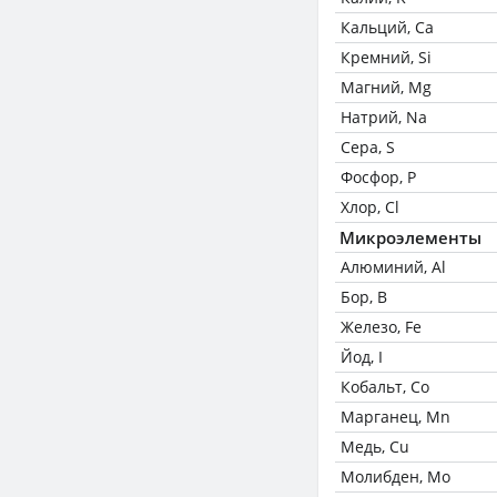
Кальций, Ca
Кремний, Si
Магний, Mg
Натрий, Na
Сера, S
Фосфор, P
Хлор, Cl
Микроэлементы
Алюминий, Al
Бор, B
Железо, Fe
Йод, I
Кобальт, Co
Марганец, Mn
Медь, Cu
Молибден, Mo