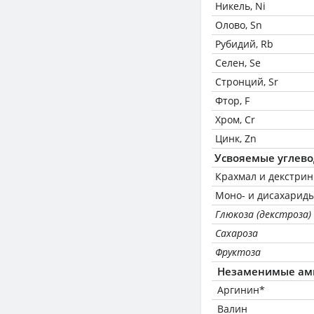
Никель, Ni
Олово, Sn
Рубидий, Rb
Селен, Se
Стронций, Sr
Фтор, F
Хром, Cr
Цинк, Zn
Усвояемые углев
Крахмал и декстри
Моно- и дисахариды
Глюкоза (декстроза)
Сахароза
Фруктоза
Незаменимые ам
Аргинин*
Валин