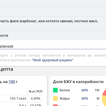
часть филе (карбонат, или котлета свиная), постное мясо,
ности
вления
рецепт с учетом потерь витаминов и минералов вы може
птов в приложении
"Мой здоровый рацион"
.
цепта
ь на
100
г
Доля БЖУ в калорийности
Белки
40
%
10
г
% от РСП
103.7
ккал
6.89
%
Жиры
40
%
4
г
9.6
г
10.67
%