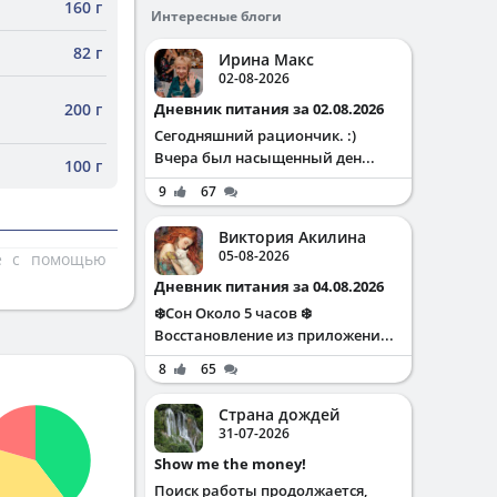
160 г
Интересные блоги
82 г
Ирина Макс
02-08-2026
200 г
Дневник питания за 02.08.2026
Сегодняшний рациончик. :)
Вчера был насыщенный ден...
100 г
9
67
Виктория Акилина
05-08-2026
те с помощью
Дневник питания за 04.08.2026
❄️Сон Около 5 часов ❄️
Восстановление из приложени...
8
65
Страна дождей
31-07-2026
Show me the money!
Поиск работы продолжается,