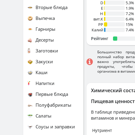
D
5.3%
Вторые блюда
E
1.9%
H
7.2%
Выпечка
вит.К
6.4%
PP
15%
Гарниры
Калий
7.4%
Рейтинг
Десерты
Заготовки
Большинство прод
полный набор вита
Закуски
важно употребля
продукты, чтобы
организма в витами
Каши
Напитки
Химический сост
Первые блюда
Пищевая ценност
Полуфабрикаты
В таблице приведено
Салаты
витаминов и минера
Соусы и заправки
Нутриент