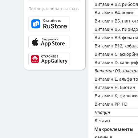
Витамин В2, рибоф
Помощь и обратная связь
Витамин В4, холин
Витамин В5, пантот
Витамин В6, пирид
Витамин В9, фолаты
Витамин В12, кобал
Витамин C, аскорби
Витамин D, кальци
Витамин D3, холека
Витамин Е, альфа т
Витамин Н, биотин
Витамин К, филлох
Витамин РР, НЭ
Ниацин
Бетаин
Макроэлементы
Калий, K