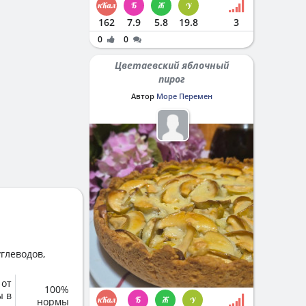
162
7.9
5.8
19.8
3
0
0
Цветаевский яблочный
пирог
Автор
Море Перемен
глеводов,
 от
100%
ы в
нормы