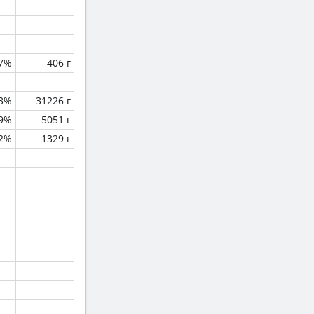
.7%
406 г
.3%
31226 г
.9%
5051 г
.2%
1329 г