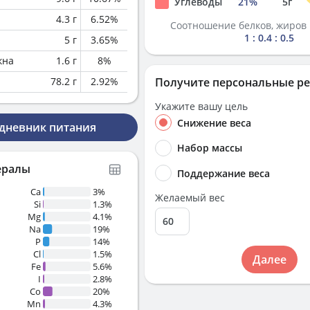
Углеводы
21
%
5
г
4.3
г
6.52
%
Соотношение белков, жиров 
1 : 0.4 : 0.5
5
г
3.65
%
кна
1.6
г
8
%
78.2
г
2.92
%
Получите персональные р
Укажите вашу цель
Снижение веса
 дневник питания
Набор массы
ералы
Поддержание веса
Ca
3%
Желаемый вес
Si
1.3%
Mg
4.1%
Na
19%
P
14%
Cl
1.5%
Далее
Fe
5.6%
I
2.8%
Co
20%
Mn
4.3%