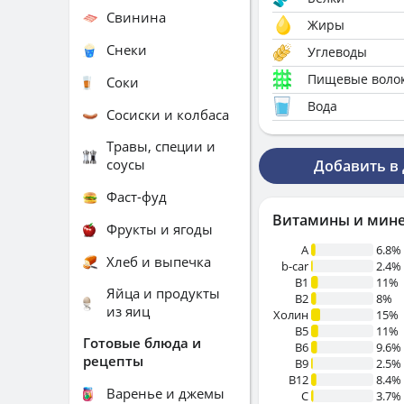
Свинина
Жиры
Снеки
Углеводы
Пищевые воло
Соки
Вода
Сосиски и колбаса
Травы, специи и
соусы
Добавить в
Фаст-фуд
Витамины и мин
Фрукты и ягоды
A
6.8%
Хлеб и выпечка
b-car
2.4%
В1
11%
Яйца и продукты
B2
8%
из яиц
Холин
15%
B5
11%
Готовые блюда и
B6
9.6%
рецепты
B9
2.5%
B12
8.4%
Варенье и джемы
C
3.7%