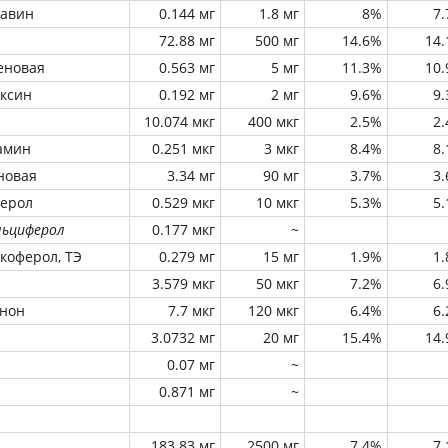
лавин
0.144 мг
1.8 мг
8%
7
72.88 мг
500 мг
14.6%
14
еновая
0.563 мг
5 мг
11.3%
10
оксин
0.192 мг
2 мг
9.6%
9
10.074 мкг
400 мкг
2.5%
2
амин
0.251 мкг
3 мкг
8.4%
8
новая
3.34 мг
90 мг
3.7%
3
ферол
0.529 мкг
10 мкг
5.3%
5
льциферол
0.177 мкг
~
окоферол, ТЭ
0.279 мг
15 мг
1.9%
1
3.579 мкг
50 мкг
7.2%
6
инон
7.7 мкг
120 мкг
6.4%
6
3.0732 мг
20 мг
15.4%
14
0.07 мг
~
0.871 мг
~
183.83 мг
2500 мг
7.4%
7