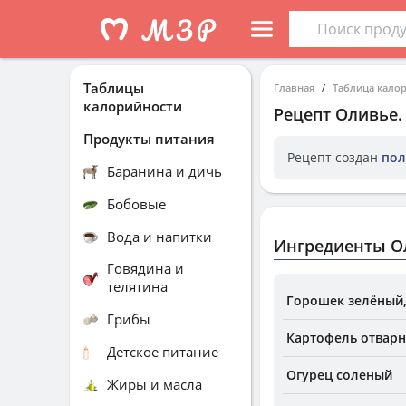
Таблицы
Главная
Таблица кало
калорийности
Рецепт
Оливье
Продукты питания
Рецепт создан
пол
Баранина и дичь
Бобовые
Вода и напитки
Ингредиенты О
Говядина и
телятина
Горошек зелёный,
Грибы
Картофель отварн
Детское питание
Огурец соленый
Жиры и масла