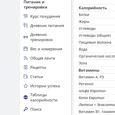
Питание и
тренировки
Калорийность
Белки
Курс похудения
Жиры
Дневник питания
Углеводы
Дневник
Углеводы (общие)
тренировок
Пищевые волокна
Вес и измерения
Вода
Органические кисл
Общая лента
Зола
Рецепты
Витамины
Статьи
Витамин А, РЭ
Ретинол
Истории успеха
альфа Каротин
Таблицы
бета Каротин
калорийности
Лютеин + Зеаксант
Поиск
Витамин В1, тиамин