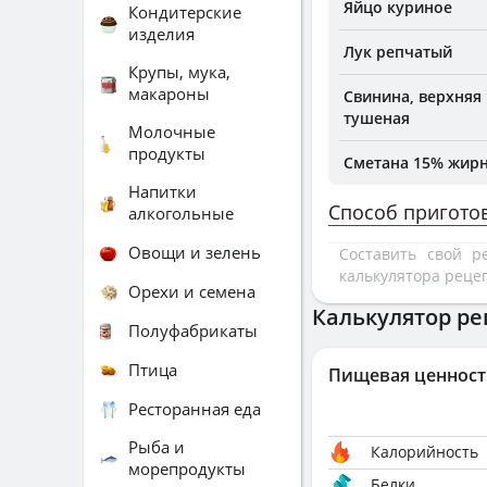
Яйцо куриное
Кондитерские
изделия
Лук репчатый
Крупы, мука,
макароны
Свинина, верхняя 
тушеная
Молочные
продукты
Сметана 15% жир
Напитки
Способ пригото
алкогольные
Овощи и зелень
Составить свой 
калькулятора реце
Орехи и семена
Калькулятор ре
Полуфабрикаты
Птица
Пищевая ценност
Ресторанная еда
Рыба и
Калорийность
морепродукты
Белки