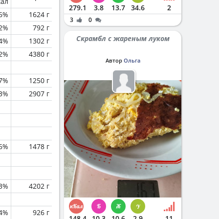
кал
279.1
3.8
13.7
34.6
2
6%
1624 г
3
0
.2%
792 г
Скрамбл с жареным луком
.4%
1302 г
.2%
4380 г
Автор
Ольга
.7%
1250 г
.3%
2907 г
.6%
1478 г
.3%
4202 г
.4%
926 г
148.4
10.3
10.6
2.9
11