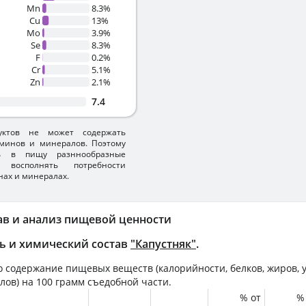
Mn
8.3%
Cu
13%
Mo
3.9%
Se
8.3%
F
0.2%
Cr
5.1%
Zn
2.1%
7.4
уктов не может содержать
минов и минералов. Поэтому
ть в пищу разннообразные
 восполнять потребности
нах и минералах.
ав и анализ пищевой ценности
ь и химический состав
"Капустняк"
.
 содержание пищевых веществ (калорийности, белков, жиров, у
лов) на
100 грамм
съедобной части.
% от
%