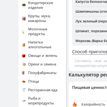
Капуста белокоча
Кондитерские
изделия
Шампиньоны (cro
Крупы, мука,
макароны
Лук зеленый (перо
Молочные
Шпинат, порезанн
продукты
Морковь (Варка бе
Напитки
алкогольные
Способ пригото
Овощи и зелень
Составить свой 
Орехи и семена
калькулятора реце
Полуфабрикаты
Калькулятор ре
Птица
Пищевая ценност
Ресторанная еда
Рыба и
морепродукты
Калорийность