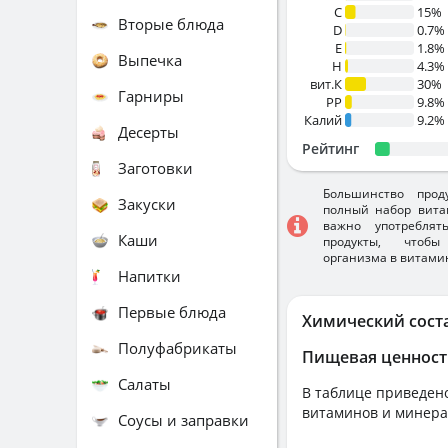
C
15%
Вторые блюда
D
0.7%
E
1.8%
Выпечка
H
4.3%
вит.К
30%
Гарниры
PP
9.8%
Калий
9.2%
Десерты
Рейтинг
Заготовки
Большинство прод
Закуски
полный набор вита
важно употребля
Каши
продукты, чтобы
организма в витами
Напитки
Первые блюда
Химический сост
Полуфабрикаты
Пищевая ценност
Салаты
В таблице приведено
витаминов и минера
Соусы и заправки