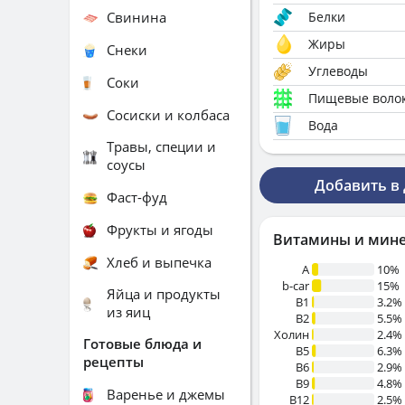
Свинина
Белки
Жиры
Снеки
Углеводы
Соки
Пищевые воло
Сосиски и колбаса
Вода
Травы, специи и
соусы
Добавить в
Фаст-фуд
Фрукты и ягоды
Витамины и мин
Хлеб и выпечка
A
10%
b-car
15%
Яйца и продукты
В1
3.2%
из яиц
B2
5.5%
Холин
2.4%
Готовые блюда и
B5
6.3%
рецепты
B6
2.9%
B9
4.8%
Варенье и джемы
B12
2.5%