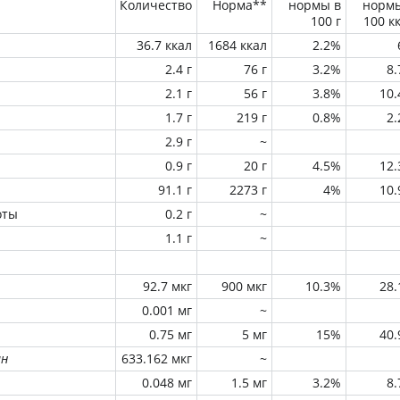
Количество
Норма**
нормы в
норм
100 г
100 к
36.7 ккал
1684 ккал
2.2%
2.4 г
76 г
3.2%
8
2.1 г
56 г
3.8%
10
1.7 г
219 г
0.8%
2
2.9 г
~
0.9 г
20 г
4.5%
12
91.1 г
2273 г
4%
10
оты
0.2 г
~
1.1 г
~
92.7 мкг
900 мкг
10.3%
28
0.001 мг
~
0.75 мг
5 мг
15%
40
ин
633.162 мкг
~
0.048 мг
1.5 мг
3.2%
8