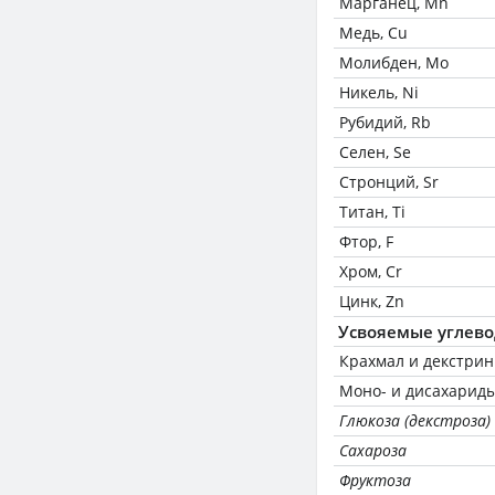
Марганец, Mn
Медь, Cu
Молибден, Mo
Никель, Ni
Рубидий, Rb
Селен, Se
Стронций, Sr
Титан, Ti
Фтор, F
Хром, Cr
Цинк, Zn
Усвояемые углев
Крахмал и декстри
Моно- и дисахариды
Глюкоза (декстроза)
Сахароза
Фруктоза