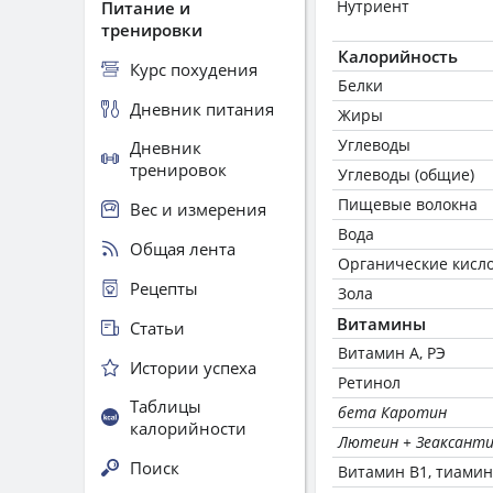
Нутриент
Питание и
тренировки
Калорийность
Курс похудения
Белки
Дневник питания
Жиры
Углеводы
Дневник
тренировок
Углеводы (общие)
Пищевые волокна
Вес и измерения
Вода
Общая лента
Органические кисл
Рецепты
Зола
Витамины
Статьи
Витамин А, РЭ
Истории успеха
Ретинол
Таблицы
бета Каротин
калорийности
Лютеин + Зеаксант
Поиск
Витамин В1, тиамин