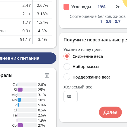
2.4
г
2.67
%
Углеводы
19
%
2
г
2.1
г
3.18
%
Соотношение белков, жиров 
1 : 0.9 : 0.7
1.7
г
1.24
%
кна
0.9
г
4.5
%
91.1
г
3.4
%
Получите персональные р
Укажите вашу цель
Снижение веса
 дневник питания
Набор массы
ералы
Поддержание веса
Ca
2.6%
Желаемый вес
Si
25%
Mg
3.1%
Na
16%
P
5.8%
Cl
0.5%
Далее
Fe
2.6%
I
1.9%
Co
27%