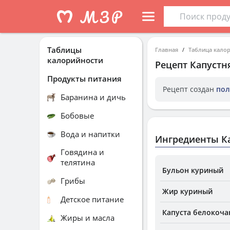
Таблицы
Главная
Таблица кало
калорийности
Рецепт
Капустн
Продукты питания
Рецепт создан
пол
Баранина и дичь
Бобовые
Вода и напитки
Ингредиенты К
Говядина и
телятина
Бульон куриный
Грибы
Жир куриный
Детское питание
Капуста белокочан
Жиры и масла