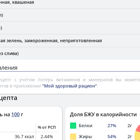
нная, квашеная
n)
)
ая зелень, замороженная, неприготовленная
з слива)
вления
рецепт с учетом потерь витаминов и минералов вы може
птов в приложении
"Мой здоровый рацион"
.
цепта
ь на
100
г
Доля БЖУ в калорийности
Белки
27
%
2
г
% от РСП
36.7
ккал
2.44
%
Жиры
54
%
2
г