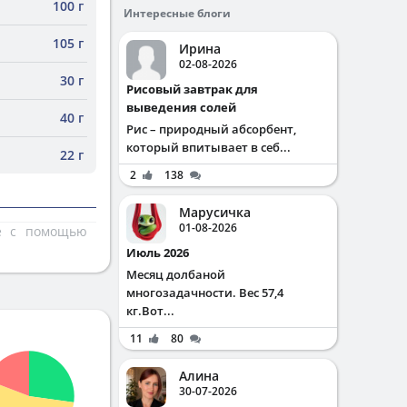
100 г
Интересные блоги
105 г
Ирина
02-08-2026
30 г
Рисовый завтрак для
выведения солей
40 г
Рис – природный абсорбент,
который впитывает в себ...
22 г
2
138
Марусичка
01-08-2026
те с помощью
Июль 2026
Месяц долбаной
многозадачности. Вес 57,4
кг.Вот...
11
80
Алина
30-07-2026