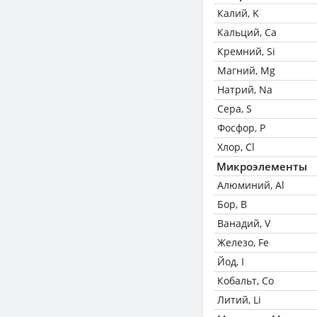
Калий, K
Кальций, Ca
Кремний, Si
Магний, Mg
Натрий, Na
Сера, S
Фосфор, P
Хлор, Cl
Микроэлементы
Алюминий, Al
Бор, B
Ванадий, V
Железо, Fe
Йод, I
Кобальт, Co
Литий, Li