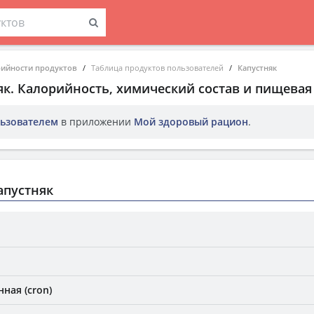
рийности продуктов
Таблица продуктов пользователей
Капустняк
як
. Калорийность, химический состав и пищевая
ьзователем
в приложении
Мой здоровый рацион
.
апустняк
ная (cron)