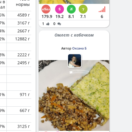
ы в
нормы
кал
6%
4589 г
179.9
19.2
8.1
7.1
6
.7%
3167 г
1
0
.4%
2667 г
Омлет с кабачком
.2%
12882 г
Автор
Оксана Б
.3%
2222 г
.9%
2495 г
.1%
971 г
.9%
667 г
.7%
3125 г