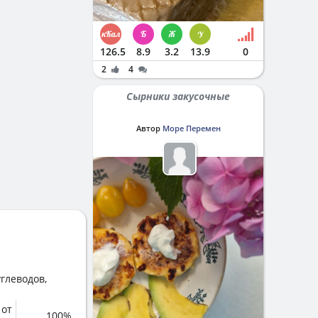
126.5
8.9
3.2
13.9
0
2
4
Сырники закусочные
Автор
Море Перемен
глеводов,
 от
100%