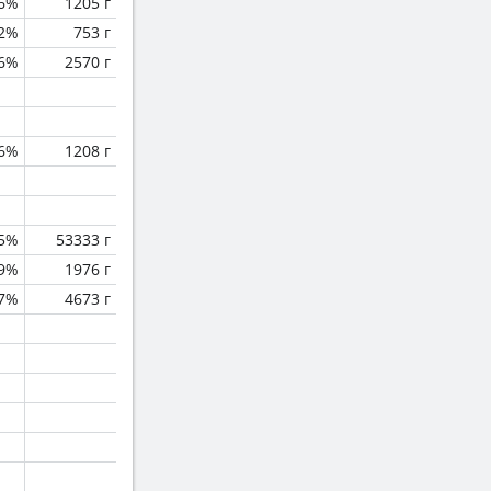
.6%
1205 г
.2%
753 г
.6%
2570 г
.6%
1208 г
.5%
53333 г
.9%
1976 г
.7%
4673 г