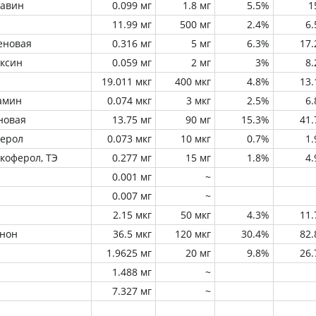
лавин
0.099 мг
1.8 мг
5.5%
1
11.99 мг
500 мг
2.4%
6
еновая
0.316 мг
5 мг
6.3%
17
оксин
0.059 мг
2 мг
3%
8
19.011 мкг
400 мкг
4.8%
13
амин
0.074 мкг
3 мкг
2.5%
6
новая
13.75 мг
90 мг
15.3%
41
ферол
0.073 мкг
10 мкг
0.7%
1
окоферол, ТЭ
0.277 мг
15 мг
1.8%
4
0.001 мг
~
0.007 мг
~
2.15 мкг
50 мкг
4.3%
11
инон
36.5 мкг
120 мкг
30.4%
82
1.9625 мг
20 мг
9.8%
26
1.488 мг
~
7.327 мг
~