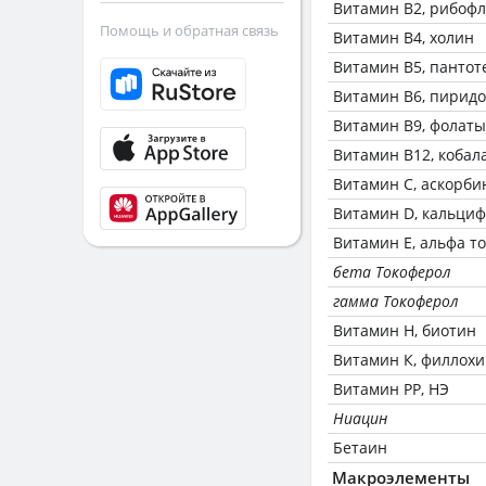
Витамин В2, рибоф
Помощь и обратная связь
Витамин В4, холин
Витамин В5, пантот
Витамин В6, пирид
Витамин В9, фолаты
Витамин В12, кобал
Витамин C, аскорби
Витамин D, кальци
Витамин Е, альфа т
бета Токоферол
гамма Токоферол
Витамин Н, биотин
Витамин К, филлох
Витамин РР, НЭ
Ниацин
Бетаин
Макроэлементы