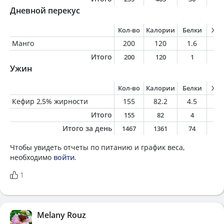
Дневной перекус
Кол-во
Калории
Белки
Жи
Манго
200
120
1.6
0.
Итого
200
120
1
0
Ужин
Кол-во
Калории
Белки
Жи
Кефир 2,5% жирности
155
82.2
4.5
3.
Итого
155
82
4
3
Итого за день
1467
1361
74
6
Чтобы увидеть отчеты по питанию и график веса,
необходимо
войти
.
1
Melany Rouz