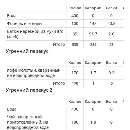
Кол-во
Калории
Белки
Жи
Вода
400
0
0
0
Форель, все виды
100
148
20.8
6.
Батон нарезной из муки в/с
35
91.7
2.6
1
(хлеб)
Итого
535
239
23
7
Утренний перекус
Кол-во
Калории
Белки
Жи
Кофе молотый, сваренный
170
1.7
0.2
0
на водопроводной воде
Итого
170
1
0
0
Утренний перекус 2
Кол-во
Калории
Белки
Жи
Вода
400
0
0
0
Чай, заваренный,
приготовленный, на
180
1.8
0
0
водопроводной воде