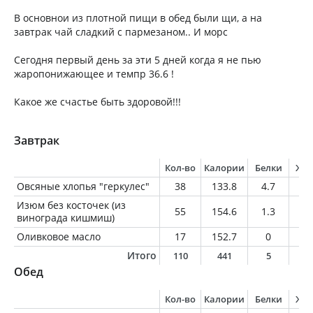
В основнои из плотной пищи в обед были щи, а на
завтрак чай сладкий с пармезаном.. И морс
Сегодня первый день за эти 5 дней когда я не пью
жаропонижающее и темпр 36.6 !
Какое же счастье быть здоровой!!!
Завтрак
Кол-во
Калории
Белки
Жи
Овсяные хлопья "геркулес"
38
133.8
4.7
2.
Изюм без косточек (из
55
154.6
1.3
0.
винограда кишмиш)
Оливковое масло
17
152.7
0
1
Итого
110
441
5
1
Обед
Кол-во
Калории
Белки
Жи