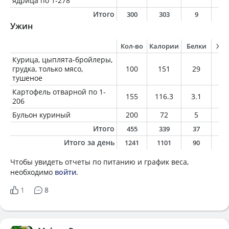
ядрица по 1-278
Итого
300
303
9
1
Ужин
Кол-во
Калории
Белки
Жи
Курица, цыплята-бройлеры,
грудка, только мясо,
100
151
29
3
тушеное
Картофель отварной по 1-
155
116.3
3.1
0.
206
Бульон куриный
200
72
5
2.
Итого
455
339
37
6
Итого за день
1241
1101
90
2
Чтобы увидеть отчеты по питанию и график веса,
необходимо
войти
.
1
8