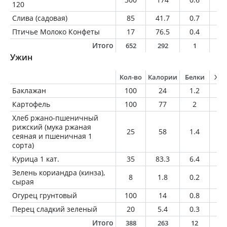
120
Слива (садовая)
85
41.7
0.7
0.
Птичье Молоко Конфеты
17
76.5
0.4
3.
Итого
652
292
1
4
Ужин
Кол-во
Калории
Белки
Жи
Баклажан
100
24
1.2
0.
Картофель
100
77
2
0.
Хлеб ржано-пшеничный
рижский (мука ржаная
25
58
1.4
0.
сеяная и пшеничная 1
сорта)
Курица 1 кат.
35
83.3
6.4
6.
Зелень кориандра (кинза),
8
1.8
0.2
0
сырая
Огурец грунтовый
100
14
0.8
0.
Перец сладкий зеленый
20
5.4
0.3
0
Итого
388
263
12
7