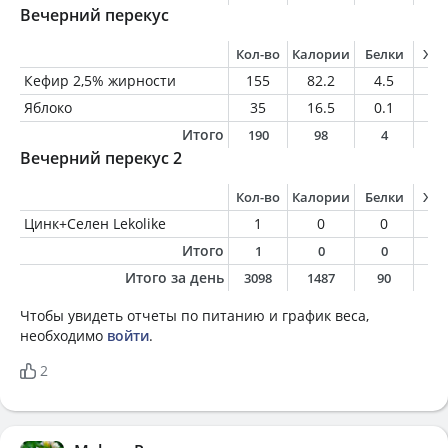
Вечерний перекус
Кол-во
Калории
Белки
Жи
Кефир 2,5% жирности
155
82.2
4.5
3.
Яблоко
35
16.5
0.1
0.
Итого
190
98
4
4
Вечерний перекус 2
Кол-во
Калории
Белки
Жи
Цинк+Селен Lekolike
1
0
0
0
Итого
1
0
0
0
Итого за день
3098
1487
90
4
Чтобы увидеть отчеты по питанию и график веса,
необходимо
войти
.
2