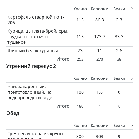
Кол-во
Калории
Белки
Жи
Картофель отварной по 1-
115
86.3
2.3
0.
206
Курица, цыплята-бройлеры,
грудка, только мясо,
115
173.7
33.3
3.
тушеное
Яичный белок куриный
23
11
2.6
0
Итого
253
270
38
4
Утренний перекус 2
Кол-во
Калории
Белки
Жи
Чай, заваренный,
приготовленный, на
180
1.8
0
0
водопроводной воде
Итого
180
1
0
0
Обед
Кол-во
Калории
Белки
Жи
Гречневая каша из крупы
300
303
9
10