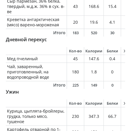
Сыр пармезан, 36% белка,
твердый, м.д.ж. 36% в сух. в-
43
168.6
15.4
10
ве
Креветка антарктическая
20
19.6
4.1
0.
(мясо) варено-мороженая
Итого
183
520
30
1
Дневной перекус
Кол-во
Калории
Белки
Жи
Мед пчелиный
45
147.6
0.4
0
Чай, заваренный,
приготовленный, на
180
1.8
0
0
водопроводной воде
Итого
225
149
0
0
Ужин
Кол-во
Калории
Белки
Жи
Курица, цыплята-бройлеры,
грудка, только мясо,
230
347.3
66.7
7
тушеное
Картофель отварной по 1-