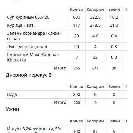
Кол-во
Калории
Белки
Жи
Суп куриный 050420
600
322.8
16.2
4.
Курица 1 кат.
117
278.5
21.3
21
Зелень кориандра (кинза),
20
4.6
0.4
0.
сырая
Лук зеленый (перо)
20
4
0.3
0
Кириешки Maxi Жареная
8
32
0.8
0.
Креветка
Итого
765
641
39
2
Дневной перекус 2
Кол-во
Калории
Белки
Жи
Вода
200
0
0
0
Итого
200
0
0
0
Ужин
Кол-во
Калории
Белки
Жи
Йогурт 3,2% жирности, 5%
100
87
5
3.