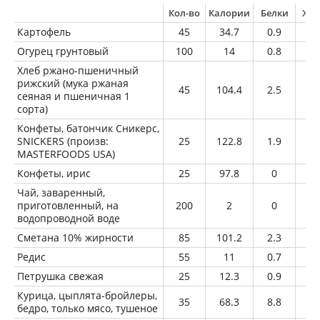
Кол-во
Калории
Белки
Жи
Картофель
45
34.7
0.9
0.
Огурец грунтовый
100
14
0.8
0.
Хлеб ржано-пшеничный
рижский (мука ржаная
45
104.4
2.5
0.
сеяная и пшеничная 1
сорта)
Конфеты, батончик Сникерс,
SNICKERS (произв:
25
122.8
1.9
6
MASTERFOODS USA)
Конфеты, ирис
25
97.8
0
0.
Чай, заваренный,
приготовленный, на
200
2
0
0
водопроводной воде
Сметана 10% жирности
85
101.2
2.3
8.
Редис
55
11
0.7
0.
Петрушка свежая
25
12.3
0.9
0.
Курица, цыплята-бройлеры,
35
68.3
8.8
3.
бедро, только мясо, тушеное