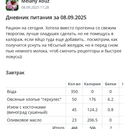
Melany Rouz
08.09.2025 11:28
Дневник питания за 08.09.2025
Рацион на сегодня. Хотела вместо протеина со свежим
творогом, лучше оладушек сделать, но не помещусь в
калораж, если яйцо туда еще добавить.. посмотрим, как
получится уснуть на НЕсытый желудок, но я перед сном
пью немного молока, чтоб смочить рецепторы и быстрее
ложусь))
Завтрак
Кол-во
Калории
Белки
Жи
Вода
350
0
0
0
Овсяные хлопья "геркулес"
50
176
6.2
3.
Изюм с косточками
45
124.2
0.8
0.
(виноград сушеный)
Оливковое масло
23
206.5
0
2
Итого
468
506
7
2