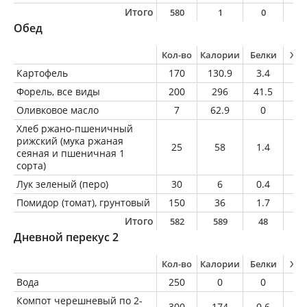
Итого
580
1
0
0
Обед
Кол-во
Калории
Белки
Жи
Картофель
170
130.9
3.4
0.
Форель, все виды
200
296
41.5
13
Оливковое масло
7
62.9
0
7
Хлеб ржано-пшеничный
рижский (мука ржаная
25
58
1.4
0.
сеяная и пшеничная 1
сорта)
Лук зеленый (перо)
30
6
0.4
0
Помидор (томат), грунтовый
150
36
1.7
0.
Итого
582
589
48
2
Дневной перекус 2
Кол-во
Калории
Белки
Жи
Вода
250
0
0
0
Компот черешневый по 2-
300
174
0.6
0.