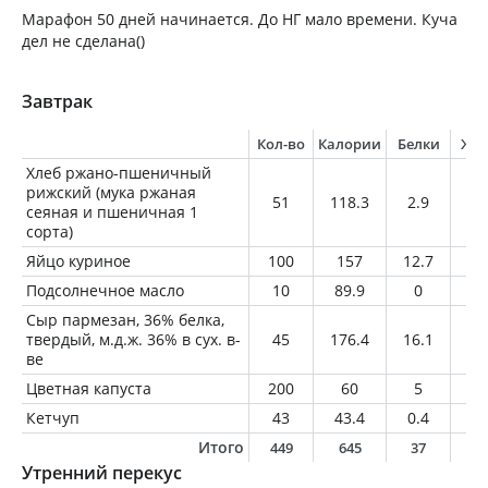
Марафон 50 дней начинается. До НГ мало времени. Куча
дел не сделана()
Завтрак
Кол-во
Калории
Белки
Жи
Хлеб ржано-пшеничный
рижский (мука ржаная
51
118.3
2.9
0.
сеяная и пшеничная 1
сорта)
Яйцо куриное
100
157
12.7
11
Подсолнечное масло
10
89.9
0
1
Сыр пармезан, 36% белка,
твердый, м.д.ж. 36% в сух. в-
45
176.4
16.1
11
ве
Цветная капуста
200
60
5
0.
Кетчуп
43
43.4
0.4
0
Итого
449
645
37
3
Утренний перекус