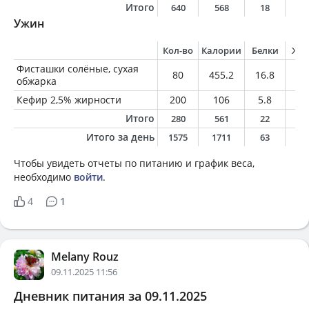
Итого
640
568
18
1
Ужин
Кол-во
Калории
Белки
Жи
Фисташки солёные, сухая
80
455.2
16.8
36
обжарка
Кефир 2,5% жирности
200
106
5.8
5
Итого
280
561
22
4
Итого за день
1575
1711
63
8
Чтобы увидеть отчеты по питанию и график веса,
необходимо
войти
.
4
1
Melany Rouz
09.11.2025 11:56
Дневник питания за 09.11.2025