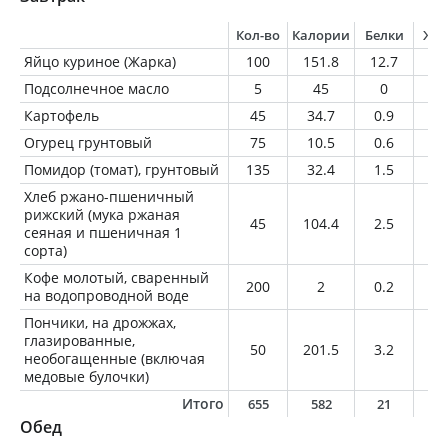
Кол-во
Калории
Белки
Жи
Яйцо куриное (Жарка)
100
151.8
12.7
10
Подсолнечное масло
5
45
0
5
Картофель
45
34.7
0.9
0.
Огурец грунтовый
75
10.5
0.6
0.
Помидор (томат), грунтовый
135
32.4
1.5
0.
Хлеб ржано-пшеничный
рижский (мука ржаная
45
104.4
2.5
0.
сеяная и пшеничная 1
сорта)
Кофе молотый, сваренный
200
2
0.2
0
на водопроводной воде
Пончики, на дрожжах,
глазированные,
50
201.5
3.2
11
необогащенные (включая
медовые булочки)
Итого
655
582
21
2
Обед