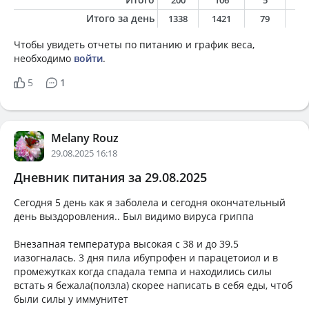
200
106
5
5
Итого за день
1338
1421
79
7
Чтобы увидеть отчеты по питанию и график веса,
необходимо
войти
.
5
1
Melany Rouz
29.08.2025 16:18
Дневник питания за 29.08.2025
Сегодня 5 день как я заболела и сегодня окончательный
день выздоровления.. Был видимо вируса гриппа
Внезапная температура высокая с 38 и до 39.5
иазогналась. 3 дня пила ибупрофен и парацетоиол и в
промежутках когда спадала темпа и находились силы
встать я бежала(ползла) скорее написать в себя еды, чтоб
были силы у иммунитет