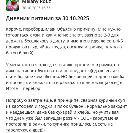
Melany Rouz
30.10.2025 16:55
Дневник питания за 30.10.2025
Короче, переборщила((( Объясню причину. Мне нужно
готовиться к узи, и как многие знают, важно за 2-3 дня
держать бесшлаковую диету, а именно в идеале есть 4-5
продуктов (сыр, яйцо, грудка, овсянка и гречка, немного
батон белый)
У меня как назло, когда я ставлю организм в рамки, он
дико начинает бунтовать и не наедается(( даже если я
съем больше чем обычно, НО без овощей, черного хлеба
и прочего, и зная, что я в рамках, то я не насыщаюсь(( в
Итоге - перебор
Попробую завтра еще, в принципе, сварила куриный суп
из картофеля и грудки и плюс бульон.. нормально заходит
и наедаешься, даже без сухарей и хлеба.. но учитывая,
что днем уже был запущен режим - СОС - караул меня
поставили в рамки, то супчика пришлось съесть не
тарелочку, а две))))