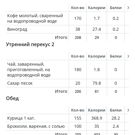
Кол-во
Калории
Белки
Жи
Кофе молотый, сваренный
170
1.7
0.2
0
на водопроводной воде
Виноград
38
27.4
0.2
0.
Итого
208
29
0
0
Утренний перекус 2
Кол-во
Калории
Белки
Жи
Чай, заваренный,
приготовленный, на
180
1.8
0
0
водопроводной воде
Сахар песок
20
79.8
0
0
Итого
200
81
0
0
Обед
Кол-во
Калории
Белки
Жи
Курица 1 кат.
155
368.9
28.2
28
Брокколи, вареная, с солью
100
35
2.4
0.
Итого
255
403
30
2