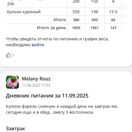
200
150
4
0.
206
Бульон куриный
550
198
13.9
6.
Итого
980
695
84
1
Итого за день
1850
1961
147
6
Чтобы увидеть отчеты по питанию и график веса,
необходимо
войти
.
1
Melany Rouz
11.09.2025 17:53
Дневник питания за 11.09.2025
Купила форель соленую и каждый день на завтрак ем..
сегодня еще и в обед.. омегу 3 восполнила
Завтрак