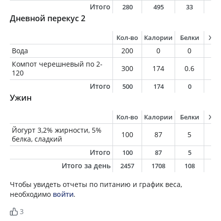
Итого
280
495
33
3
Дневной перекус 2
Кол-во
Калории
Белки
Жи
Вода
200
0
0
0
Компот черешневый по 2-
300
174
0.6
0.
120
Итого
500
174
0
0
Ужин
Кол-во
Калории
Белки
Жи
Йогурт 3,2% жирности, 5%
100
87
5
3.
белка, сладкий
Итого
100
87
5
3
Итого за день
2457
1708
108
8
Чтобы увидеть отчеты по питанию и график веса,
необходимо
войти
.
3