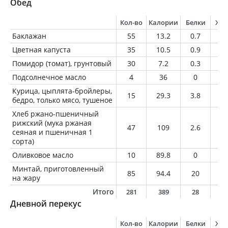
Обед
Кол-во
Калории
Белки
Жи
Баклажан
55
13.2
0.7
0.
Цветная капуста
35
10.5
0.9
0.
Помидор (томат), грунтовый
30
7.2
0.3
0.
Подсолнечное масло
4
36
0
4
Курица, цыплята-бройлеры,
15
29.3
3.8
1.
бедро, только мясо, тушеное
Хлеб ржано-пшеничный
рижский (мука ржаная
47
109
2.6
0.
сеяная и пшеничная 1
сорта)
Оливковое масло
10
89.8
0
1
Минтай, приготовленный
85
94.4
20
1
на жару
Итого
281
389
28
1
Дневной перекус
Кол-во
Калории
Белки
Жи