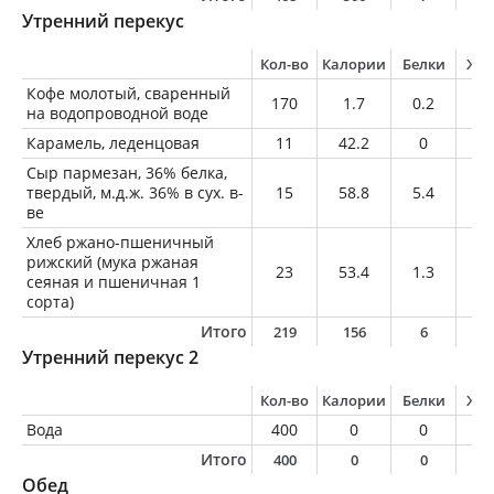
Утренний перекус
Кол-во
Калории
Белки
Жи
Кофе молотый, сваренный
170
1.7
0.2
0
на водопроводной воде
Карамель, леденцовая
11
42.2
0
0
Сыр пармезан, 36% белка,
твердый, м.д.ж. 36% в сух. в-
15
58.8
5.4
3.
ве
Хлеб ржано-пшеничный
рижский (мука ржаная
23
53.4
1.3
0.
сеяная и пшеничная 1
сорта)
Итого
219
156
6
4
Утренний перекус 2
Кол-во
Калории
Белки
Жи
Вода
400
0
0
0
Итого
400
0
0
0
Обед