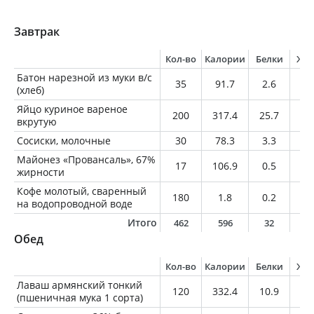
Завтрак
Кол-во
Калории
Белки
Жи
Батон нарезной из муки в/с
35
91.7
2.6
1
(хлеб)
Яйцо куриное вареное
200
317.4
25.7
23
вкрутую
Сосиски, молочные
30
78.3
3.3
7.
Майонез «Провансаль», 67%
17
106.9
0.5
11
жирности
Кофе молотый, сваренный
180
1.8
0.2
0
на водопроводной воде
Итого
462
596
32
4
Обед
Кол-во
Калории
Белки
Жи
Лаваш армянский тонкий
120
332.4
10.9
1.
(пшеничная мука 1 сорта)