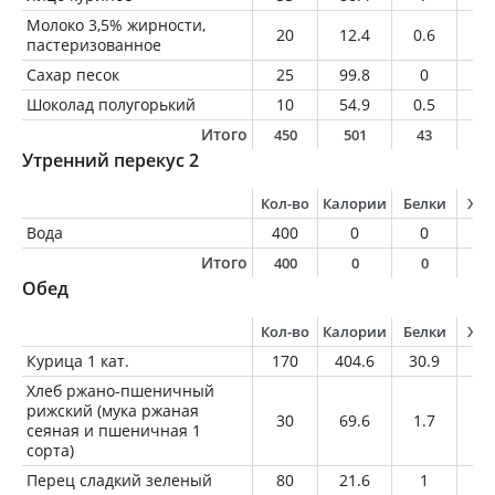
Молоко 3,5% жирности,
20
12.4
0.6
0.
пастеризованное
Сахар песок
25
99.8
0
0
Шоколад полугорький
10
54.9
0.5
3.
Итого
450
501
43
1
Утренний перекус 2
Кол-во
Калории
Белки
Жи
Вода
400
0
0
0
Итого
400
0
0
0
Обед
Кол-во
Калории
Белки
Жи
Курица 1 кат.
170
404.6
30.9
31
Хлеб ржано-пшеничный
рижский (мука ржаная
30
69.6
1.7
0.
сеяная и пшеничная 1
сорта)
Перец сладкий зеленый
80
21.6
1
0.