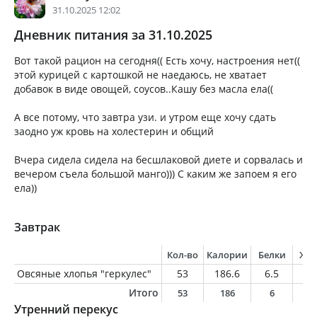
31.10.2025 12:02
Дневник питания за 31.10.2025
Вот такой рацион на сегодня(( Есть хочу, настроения нет((
этой курицей с картошкой не наедаюсь, не хватает
добавок в виде овощей, соусов..Кашу без масла ела((
А все потому, что завтра узи. и утром еще хочу сдать
заодно уж кровь на холестерин и общий
Вчера сидела сидела на бесшлаковой диете и сорвалась и
вечером съела большой манго))) С каким же запоем я его
ела))
Завтрак
Кол-во
Калории
Белки
Жи
Овсяные хлопья "геркулес"
53
186.6
6.5
3.
Итого
53
186
6
3
Утренний перекус