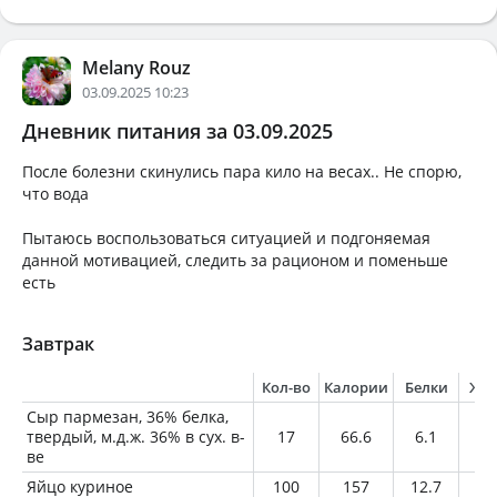
Melany Rouz
03.09.2025 10:23
Дневник питания за 03.09.2025
После болезни скинулись пара кило на весах.. Не спорю,
что вода
Пытаюсь воспользоваться ситуацией и подгоняемая
данной мотивацией, следить за рационом и поменьше
есть
Завтрак
Кол-во
Калории
Белки
Жи
Сыр пармезан, 36% белка,
твердый, м.д.ж. 36% в сух. в-
17
66.6
6.1
4.
ве
Яйцо куриное
100
157
12.7
11