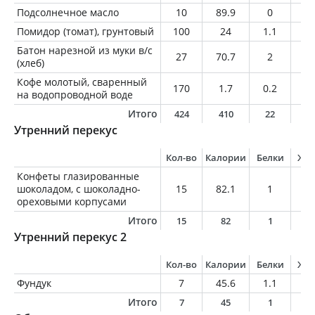
Подсолнечное масло
10
89.9
0
1
Помидор (томат), грунтовый
100
24
1.1
0.
Батон нарезной из муки в/с
27
70.7
2
0.
(хлеб)
Кофе молотый, сваренный
170
1.7
0.2
0
на водопроводной воде
Итого
424
410
22
2
Утренний перекус
Кол-во
Калории
Белки
Жи
Конфеты глазированные
шоколадом, с шоколадно-
15
82.1
1
5.
ореховыми корпусами
Итого
15
82
1
5
Утренний перекус 2
Кол-во
Калории
Белки
Жи
Фундук
7
45.6
1.1
4.
Итого
7
45
1
4