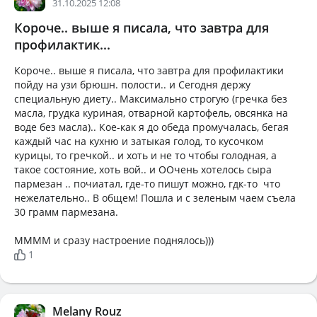
31.10.2025 12:08
Короче.. выше я писала, что завтра для
профилактик...
Короче.. выше я писала, что завтра для профилактики
пойду на узи брюшн. полости.. и Сегодня держу
специальную диету.. Максимально строгую (гречка без
масла, грудка куриная, отварной картофель, овсянка на
воде без масла).. Кое-как я до обеда промучалась, бегая
каждый час на кухню и затыкая голод, то кусочком
курицы, то гречкой.. и хоть и не то чтобы голодная, а
такое состояние, хоть вой.. и ООчень хотелось сыра
пармезан .. почиатал, где-то пишут можно, гдк-то что
нежелательно.. В общем! Пошла и с зеленым чаем съела
30 грамм пармезана.
ММММ и сразу настроение поднялось)))
1
Melany Rouz