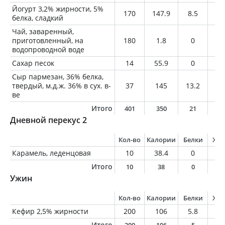
Йогурт 3,2% жирности, 5%
170
147.9
8.5
5.
белка, сладкий
Чай, заваренный,
приготовленный, на
180
1.8
0
0
водопроводной воде
Сахар песок
14
55.9
0
0
Сыр пармезан, 36% белка,
твердый, м.д.ж. 36% в сух. в-
37
145
13.2
9.
ве
Итого
401
350
21
1
Дневной перекус 2
Кол-во
Калории
Белки
Жи
Карамель, леденцовая
10
38.4
0
0
Итого
10
38
0
0
Ужин
Кол-во
Калории
Белки
Жи
Кефир 2,5% жирности
200
106
5.8
5
Итого