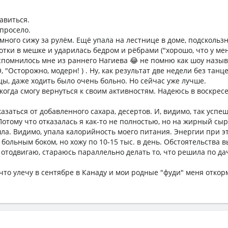
авиться.
 просело.
 много сижу за рулём. Ещё упала на лестнице в доме, подскольз
отки в мешке и ударилась бедром и рёбрами ("хорошо, что у мен
спомнилось мне из раннего Нагиева 😂 не помню как шоу назыв
 "Осторожно, модерн! ) . Ну, как результат две недели без танце
цы, даже ходить было очень больно. Но сейчас уже лучше.
когда смогу вернуться к своим активностям. Надеюсь в воскрес
заться от добавленного сахара, десертов. И, видимо, так успеш
Потому что отказалась я как-то не полностью, но на жирный сы
а. Видимо, упала калорийность моего питания. Энергии при э
с больным боком, но хожу по 10-15 тыс. в день. Обстоятельства 
 отодвигаю, стараюсь параллельно делать то, что решила по да
что улечу в сентябре в Канаду и мои родные "фуди" меня откор