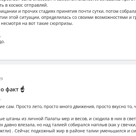
ть в космос отправляй.
трицании и прочих стадиях принятия почти сутки, потом собрала
тии этой ситуации, определилась со своими возможностями и 
 несмотря на вот такие сюрпризы.
.
до.
29
о факт ☝️
г
 сам. Просто лето, просто много движения, просто вкусно то, 
ые штаны из личной Палаты мер и весов, и сходила в них в свет
них давно влезала, но над талией собирался наплыв (как у свечки
дожгли) . Сейчас подкожный жир в районе талии уменьшился и с