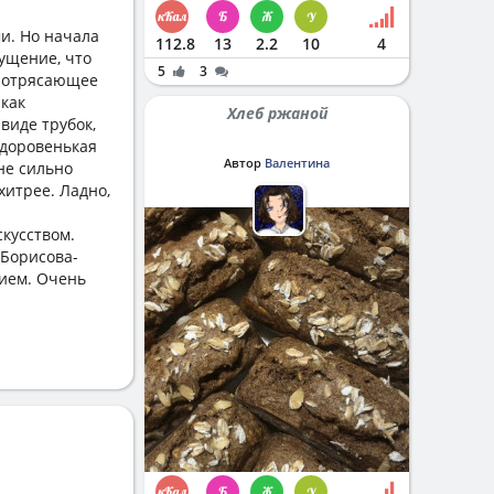
ми. Но начала
112.8
13
2.2
10
4
щущение, что
5
3
 потрясающее
 как
Хлеб ржаной
виде трубок,
здоровенькая
Автор
Валентина
не сильно
хитрее. Ладно,
скусством.
.Борисова-
нием. Очень