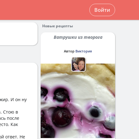
Войти
Новые рецепты
Ватрушки из творога
Автор
Виктория
жир. И он ну
. Стою в
ась после
сто. Как
ой ответ. Не