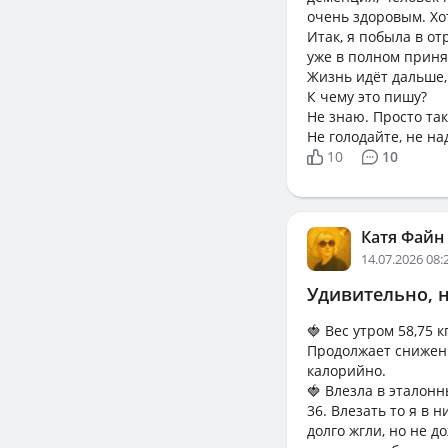
очень здоровым. Хо
Итак, я побыла в о
уже в полном приня
Жизнь идёт дальше,
К чему это пишу?
Не знаю. Просто так
Не голодайте, не на
10
10
Катя Файн
14.07.2026 08:
Удивительно, н
🍓 Вес утром 58,75 к
Продолжает снижение
калорийно.
🍓 Влезла в эталонн
36. Влезать то я в 
долго жгли, но не 