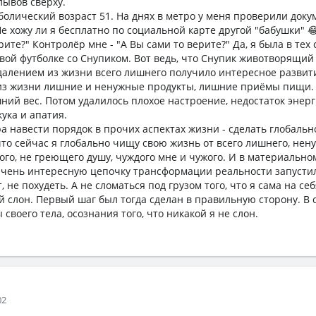
лывов сверху.
болический возраст 51. На днях в метро у меня проверили доку
е хожу ли я бесплатно по социальной карте другой "бабушки" 
ите?" Контролёр мне - "А Вы сами то верите?" Да, я была в тех
овой футболке со Снупиком. Вот ведь, что Снупик животворящий 
далением из жизни всего лишнего получило интересное развит
 из жизни лишние и ненужные продукты, лишние приёмы пищи.
ний вес. Потом удалилось плохое настроение, недостаток энерг
ука и апатия.
навести порядок в прочих аспектах жизни - сделать глобальное
что сейчас я глобально чищу свою жизнь от всего лишнего, нену
ого, не греющего душу, чуждого мне и чужого. И в материально
чень интересную цепочку трансформации реальности запустил
, не похудеть. А не сломаться под грузом того, что я сама на се
 слон. Первый шаг был тогда сделан в правильную сторону. В 
своего тела, осознания того, что никакой я не слон.
02