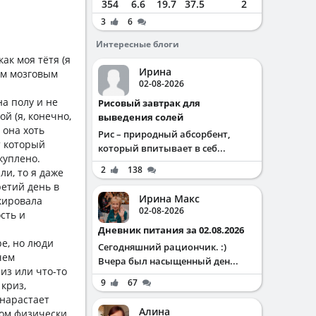
354
6.6
19.7
37.5
2
3
6
Интересные блоги
ак моя тётя (я
Ирина
ым мозговым
02-08-2026
на полу и не
Рисовый завтрак для
ой (я, конечно,
выведения солей
 она хоть
Рис – природный абсорбент,
т который
который впитывает в себ...
куплено.
2
138
ли, то я даже
ретий день в
Ирина Макс
укировала
02-08-2026
сть и
Дневник питания за 02.08.2026
ре, но люди
Сегодняшний рациончик. :)
чем
Вчера был насыщенный ден...
из или что-то
9
67
 криз,
 нарастает
Алина
том физически