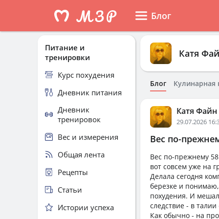
Блог
Питание и
Катя Фа
тренировки
Курс похудения
Блог
Кулинарная 
Дневник питания
Дневник
Катя Файн
тренировок
29.07.2026 16:
Вес и измерения
Вес по-прежнему
Общая лента
Вес по-прежнему 58
вот совсем уже на г
Рецепты
Делала сегодня комп
березке и понимаю, 
Статьи
похудения. И мешала
следствие - в талии
Истории успеха
Как обычно - на про