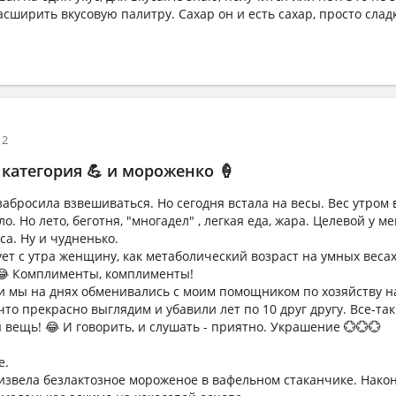
асширить вкусовую палитру. Сахар он и есть сахар, просто сладк
12
 категория 💪 и мороженко 🍦
абросила взвешиваться. Но сегодня встала на весы. Вес утром вд
. Но лето, беготня, "многадел" , легкая еда, жара. Целевой у ме
аса. Ну и чудненько.
ет с утра женщину, как метаболический возраст на умных весах
😂 Комплименты, комплименты!
 мы на днях обменивались с моим помощником по хозяйству на
 что прекрасно выглядим и убавили лет по 10 друг другу. Все-так
 вещь! 😂 И говорить, и слушать - приятно. Украшение 💮💮💮
е.
извела безлактозное мороженое в вафельном стаканчике. Након