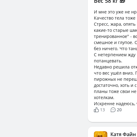
Вес 58 кг 🎁
И мне это уже не нр
Качество тела тоже
Стресс, жара, опять
какие-то старые шм
тренированное" - в
смешное и глупое. О,
без ничего. Что тан
С нетерпением жду 
потанцевать.
Недавно решила отка
что вес ушёл вниз. 
пирожных не перешл
достаточно, хоть и 
планы тоже свои не
хотелкам.
Искренне надеюсь, 
13
20
Катя Файн