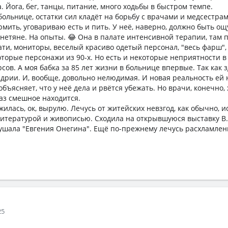
а. Йога, бег, танцы, питание, много ходьбы в быстром темпе.
больнице, остатки сил кладёт на борьбу с врачами и медсестра
кормить, уговариваю есть и пить. У неё, наверно, должно быть о
нетяне. На опыты. 😂 Она в палате интенсивной терапии, там
ати, мониторы, веселый красиво одетый персонал, "весь фарш",
торые персонажи из 90-х. Но есть и некоторые неприятности в 
сов. А моя бабка за 85 лет жизни в больнице впервые. Так как 
ндрии. И, вообще, довольно нелюдимая. И новая реальность ей 
объясняет, что у неё дела и рвётся убежать. Но врачи, конечно, 
раз смешное находится.
жилась, ок, вырулю. Лечусь от житейских невзгод, как обычно, и
литературой и живописью. Сходила на открывшуюся выставку В
лушала "Евгения Онегина". Ещё по-прежнему лечусь расхламле
25