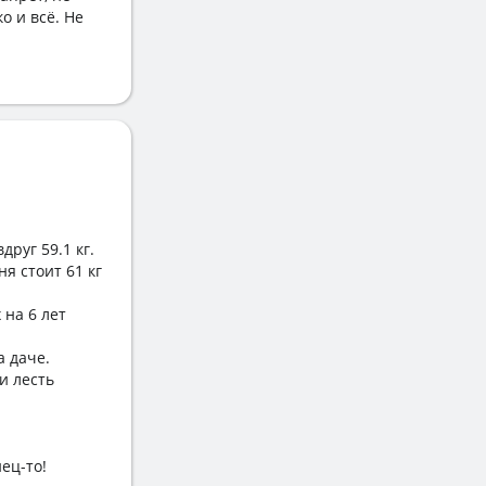
о и всё. Не
руг 59.1 кг.
ня стоит 61 кг
 на 6 лет
 даче.
и лесть
ец-то!