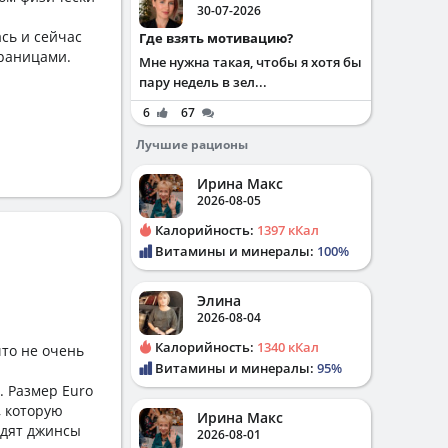
30-07-2026
сь и сейчас
Где взять мотивацию?
границами.
Мне нужна такая, чтобы я хотя бы
пару недель в зел...
6
67
Лучшие рационы
Ирина Макс
2026-08-05
Калорийность:
1397 кКал
Витамины и минералы:
100%
Элина
2026-08-04
Калорийность:
1340 кКал
что не очень
Витамины и минералы:
95%
. Размер Euro
, которую
Ирина Макс
идят джинсы
2026-08-01