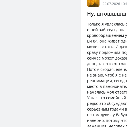
22.07.2026 10:
Ну, штошшшш.
Только я увлеклась 
о ней забочусь, он
кровообращением у
Ей 84, она живёт од
может встать. И даж
сразу подложила под
сейчас может доказа
день, так что от го
Потом скорая, еле-е
не знаю, чтоб я с н
реанимации, сегодн
место в пансионате
началась моя ответс
У нас это семейный
редко это обсужда
серьёзным годами (
в этом духе - у баб
наверно, потому что
деменция, человек 