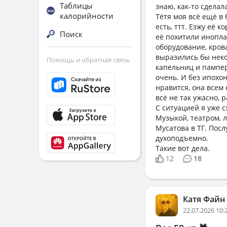
Таблицы
знаю, как-то сделал
калорийности
Тётя моя всё ещё в 
есть, ттт. Езжу её 
Поиск
её похитили инопла
оборудование, кров
выразились бы неко
Помощь и обратная связь
капельниц и пампер
очень. И без ипохо
нравится, она всем 
всё не так ужасно, 
С ситуацией я уже с
Музыкой, театром, 
Мусатова в ТГ. Пос
духоподъемно.
Такие вот дела.
12
18
Катя Файн
22.07.2026 10: