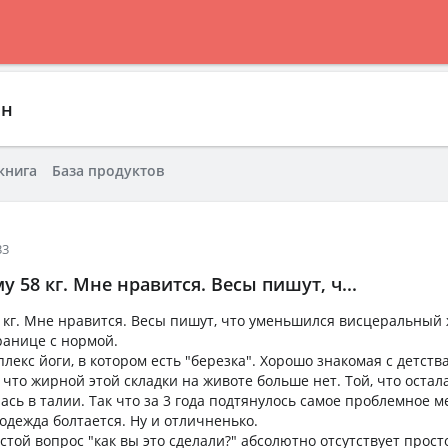
йн
книга
База продуктов
33
 58 кг. Мне нравится. Весы пишут, ч...
 кг. Мне нравится. Весы пишут, что уменьшился висцеральный 
ранице с нормой.
лекс йоги, в котором есть "березка". Хорошо знакомая с детства
что жирной этой складки на животе больше нет. Той, что остал
сь в талии. Так что за 3 года подтянулось самое проблемное ме
 одежда болтается. Ну и отличненько.
стой вопрос "как вы это сделали?" абсолютно отсутствует прост