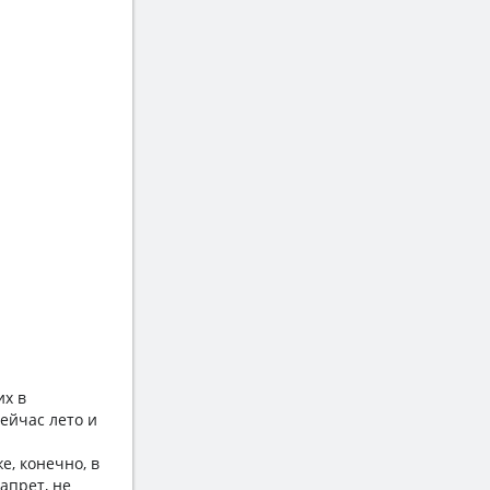
их в
ейчас лето и
е, конечно, в
запрет, не