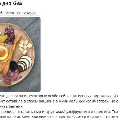
 дня 🥭🧀
обавленного сахара.
ель десертов и некоторых особо соблазнительных пирожных. Я 
т оставила в своём рационе в минимальных количествах. Но с
ить без них.
в решила оставить сыр и фруктами/сухофруктами и орехами. Тож
ах на один укус, для вкуса.Не знаю, получится или нет. Это не 