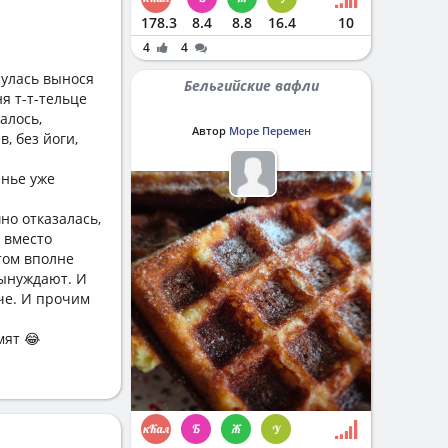
178.3
8.4
8.8
16.4
10
4
4
нулась вынося
Бельгийские вафли
я т-т-тельце
алось,
Автор
Море Перемен
в, без йоги,
енье уже
но отказалась,
р вместо
том вполне
вынуждают. И
че. И прочим
мят 😂