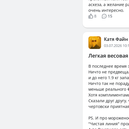
аскеза, а желание р
очень интересно.
8
15
Катя Файн
03.07.2026 10:
Легкая весовая
В последнее время з
Ничто не предвещало
и до него 1.9 кг зап
Ничто так не пораду
меньше реального 
Хотя комплиментами
Сказали друг другу,
чертовски приятная
PS. И про морожено
"Чистая линия" про