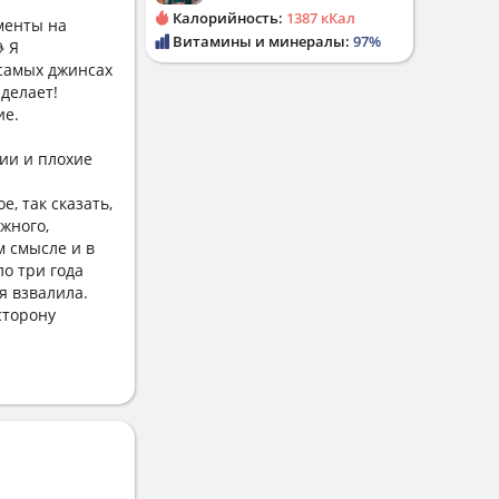
Калорийность:
1387 кКал
менты на
Витамины и минералы:
97%
 Я
 самых джинсах
делает!
ие.
ии и плохие
, так сказать,
жного,
м смысле и в
о три года
бя взвалила.
сторону