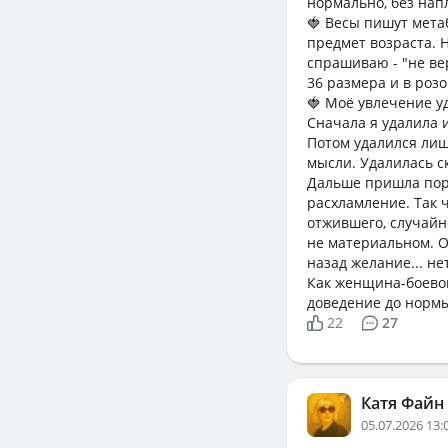
нормально, без нап
🍓 Весы пишут мета
предмет возраста. Н
спрашиваю - "не вер
36 размера и в роз
🍓 Моё увлечение у
Сначала я удалила
Потом удалился лиш
мысли. Удалилась ск
Дальше пришла пора 
расхламление. Так 
отжившего, случайн
не материальном. О
назад желание... нет
Как женщина-боевой
доведение до нормы 
22
27
Катя Файн
05.07.2026 13: