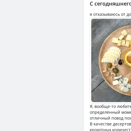
С сегодняшнего
я отказываюсь от д
Я, вообще-то любит
определённый момен
отличный повод пож
В качестве десерто
крохотных количеств