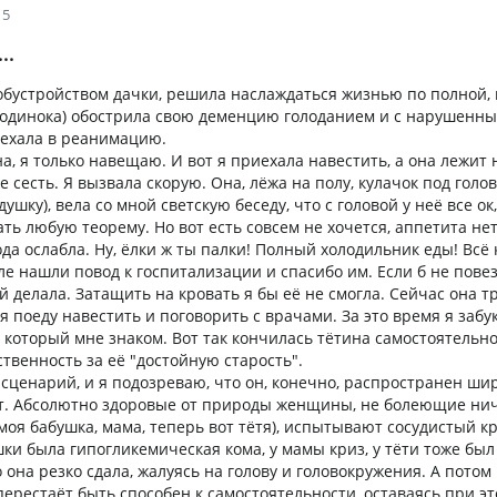
15
..
обустройством дачки, решила наслаждаться жизнью по полной, к
а одинока) обострила свою деменцию голоданием и с нарушенн
ехала в реанимацию.
на, я только навещаю. И вот я приехала навестить, а она лежит 
е сесть. Я вызвала скорую. Она, лёжа на полу, кулачок под голов
ушку), вела со мной светскую беседу, что с головой у неё все ок,
ть любую теорему. Но вот есть совсем не хочется, аппетита не
лода ослабла. Ну, ёлки ж ты палки! Полный холодильник еды! Всё 
ле нашли повод к госпитализации и спасибо им. Если б не повез
ей делала. Затащить на кровать я бы её не смогла. Сейчас она т
я поеду навестить и поговорить с врачами. За это время я заб
, который мне знаком. Вот так кончилась тётина самостоятельно
твенность за её "достойную старость".
 сценарий, и я подозреваю, что он, конечно, распространен ши
ют. Абсолютно здоровые от природы женщины, не болеющие ни
моя бабушка, мама, теперь вот тётя), испытывают сосудистый кр
ушки была гипогликемическая кома, у мамы криз, у тёти тоже был
 она резко сдала, жалуясь на голову и головокружения. А потом
перестаёт быть способен к самостоятельности, оставаясь при э