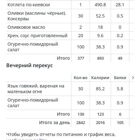
Котлета по-киевски
1
490.8
28.1
33
Оливки (маслины чёрные).
30
52.5
0.5
4.
Консервы
Оливковое масло
2
18
0
2
Хрен, соус приготовленный
20
9.6
0.2
0.
Огуречно-помидорный
100
38.3
0.9
2.
салат
Итого
377
893
49
6
Вечерний перекус
Кол-во
Калории
Белки
Жи
Язык говяжий, вареная на
30
85.2
5.8
6.
маленьком огне
Огуречно-помидорный
100
38.3
0.9
2.
салат
Итого
130
123
6
8
Итого за день
2842
2016
105
12
Чтобы увидеть отчеты по питанию и график веса,