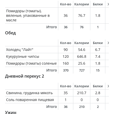
Кол-во
Калории
Белки
Жи
Помидоры (томаты),
вяленые, упакованные в
36
76.7
1.8
5.
масле
Итого
36
76
1
5
Обед
Кол-во
Калории
Белки
Жи
Холодец "Лайт"
90
54.6
6.7
3
Кукурузные чипсы
120
646.8
7.4
4
Помидоры (томаты) соленые
160
25.6
1.8
0.
Итого
370
727
15
4
Дневной перекус 2
Кол-во
Калории
Белки
Жи
Свинина, грудинка мякоть
35
210.7
2.8
22
Соль поваренная пищевая
1
0
0
0
Итого
36
210
2
2
Ужин