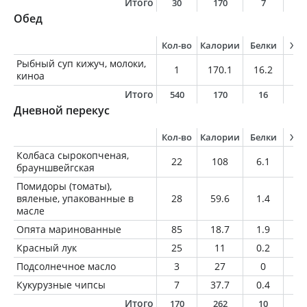
Итого
30
170
7
1
Обед
Кол-во
Калории
Белки
Жи
Рыбный суп кижуч, молоки,
1
170.1
16.2
5.
киноа
Итого
540
170
16
5
Дневной перекус
Кол-во
Калории
Белки
Жи
Колбаса сырокопченая,
22
108
6.1
9.
брауншвейгская
Помидоры (томаты),
вяленые, упакованные в
28
59.6
1.4
3.
масле
Опята маринованные
85
18.7
1.9
1
Красный лук
25
11
0.2
0
Подсолнечное масло
3
27
0
3
Кукурузные чипсы
7
37.7
0.4
2.
Итого
170
262
10
1