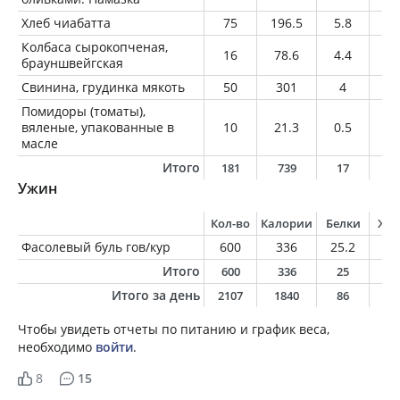
Хлеб чиабатта
75
196.5
5.8
2.
Колбаса сырокопченая,
16
78.6
4.4
6.
брауншвейгская
Свинина, грудинка мякоть
50
301
4
31
Помидоры (томаты),
вяленые, упакованные в
10
21.3
0.5
1.
масле
Итого
181
739
17
5
Ужин
Кол-во
Калории
Белки
Жи
Фасолевый буль гов/кур
600
336
25.2
1
Итого
600
336
25
1
Итого за день
2107
1840
86
9
Чтобы увидеть отчеты по питанию и график веса,
необходимо
войти
.
8
15