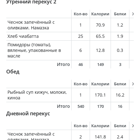
Утренний перекус 2
Кол-во
Калории
Белки
Жи
Чеснок запечённый с
1
70.9
1.2
5.
оливками. Намазка
Хлеб чиабатта
25
65.5
1.9
1
Помидоры (томаты),
вяленые, упакованные в
6
12.8
0.3
0.
масле
Итого
46
149
3
6
Обед
Кол-во
Калории
Белки
Жи
Рыбный суп кижуч, молоки,
1
170.1
16.2
5.
киноа
Итого
540
170
16
5
Дневной перекус
Кол-во
Калории
Белки
Жи
Чеснок запечённый с
2
141.8
2.4
10
оливками. Намазка