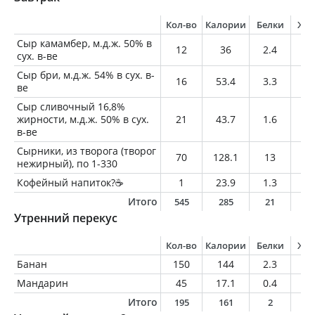
Кол-во
Калории
Белки
Жи
Сыр камамбер, м.д.ж. 50% в
12
36
2.4
2.
сух. в-ве
Сыр бри, м.д.ж. 54% в сух. в-
16
53.4
3.3
4.
ве
Сыр сливочный 16,8%
жирности, м.д.ж. 50% в сух.
21
43.7
1.6
3.
в-ве
Сырники, из творога (творог
70
128.1
13
2.
нежирный), по 1-330
Кофейный напиток?☕️
1
23.9
1.3
1.
Итого
545
285
21
1
Утренний перекус
Кол-во
Калории
Белки
Жи
Банан
150
144
2.3
0.
Мандарин
45
17.1
0.4
0.
Итого
195
161
2
0