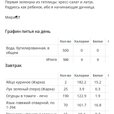
Первая зеленуха из теплицы: кресс-салат и латук.
Радуюсь как ребенок, ибо я начинающая дачница.
Мира🌏❗
Графин питья на день
Кол-во
Калории
Белки
Жи
Вода, бутилированная, в
500
0
0
0
общем
Итого
500
0
0
0
Завтрак
Кол-во
Калории
Белки
Жи
Яйцо куриное (Жарка)
2
182.2
15.2
13
Лук зеленый (перо) (Жарка)
25
3.9
0.3
0
Огурцы в томате - лечо
190
122.9
1.9
5.
Язык говяжий отварной, по
70
161.7
16.8
10
1-394