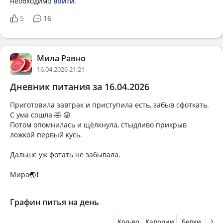
необходимо
войти
.
5
16
Мила Равно
16.04.2026 21:21
Дневник питания за 16.04.2026
Приготовила завтрак и приступила есть, забыв сфоткать.
С ума сошла 🤣 😜
Потом опомнилась и щёлкнула, стыдливо прикрыв
ложкой первый кусь.
Дальше уж фотать не забывала.
Мира🌏❗
Графин питья на день
Кол-во
Калории
Белки
Жи