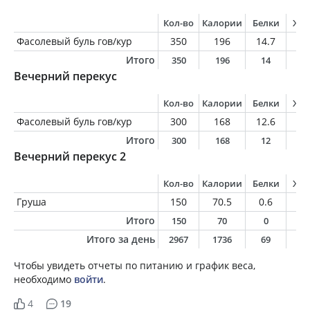
Кол-во
Калории
Белки
Жи
Фасолевый буль гов/кур
350
196
14.7
7
Итого
350
196
14
7
Вечерний перекус
Кол-во
Калории
Белки
Жи
Фасолевый буль гов/кур
300
168
12.6
6
Итого
300
168
12
6
Вечерний перекус 2
Кол-во
Калории
Белки
Жи
Груша
150
70.5
0.6
0.
Итого
150
70
0
0
Итого за день
2967
1736
69
9
Чтобы увидеть отчеты по питанию и график веса,
необходимо
войти
.
4
19