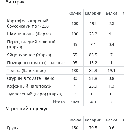
Завтрак
Кол-во
Калории
Белки
Жи
Картофель жареный
100
192
2.8
9.
брусочками по 1-230
Шампиньоны (Жарка)
100
25.2
4.1
0.
Перец сладкий зеленый
35
7.1
0.4
0
(Жарка)
Яйцо куриное (Жарка)
55
83.5
7
6
Помидоры (томаты) соленые
95
15.2
1
0.
Треска (Запекание)
130
82.3
19.1
0.
Огурцы в томате - лечо
80
51.8
0.8
2.
Кофейный напиток?☕️
1
23.9
1.3
1.
Лук зеленый (перо) (Жарка)
7
1.1
0.1
0
Итого
1028
481
36
2
Утренний перекус
Кол-во
Калории
Белки
Жи
Груша
150
70.5
0.6
0.