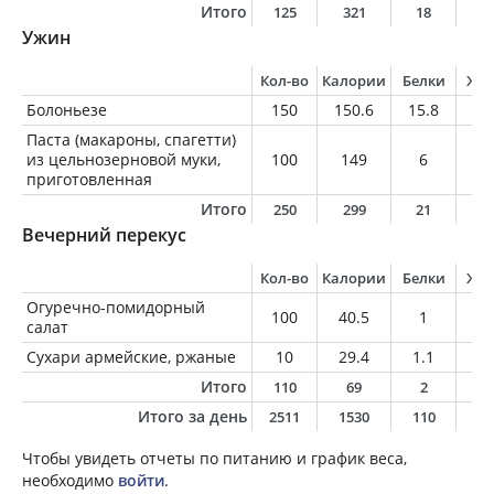
Итого
125
321
18
1
Ужин
Кол-во
Калории
Белки
Жи
Болоньезе
150
150.6
15.8
8
Паста (макароны, спагетти)
из цельнозерновой муки,
100
149
6
1.
приготовленная
Итого
250
299
21
9
Вечерний перекус
Кол-во
Калории
Белки
Жи
Огуречно-помидорный
100
40.5
1
2.
салат
Сухари армейские, ржаные
10
29.4
1.1
0.
Итого
110
69
2
2
Итого за день
2511
1530
110
6
Чтобы увидеть отчеты по питанию и график веса,
необходимо
войти
.