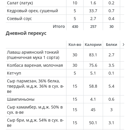
Салат (латук)
10
1.6
0.2
0
Кедровый орех, сушеный
5
33.7
0.7
3.
Соевый соус
5
2.7
0.4
0
Итого
430
257
30
6
Дневной перекус
Кол-во
Калории
Белки
Жи
Лаваш армянский тонкий
30
83.1
2.7
0.
(пшеничная мука 1 сорта)
Колбаса вареная, молочная
30
75.6
3.5
6.
Кетчуп
5
5.1
0.1
0
Сыр пармезан, 36% белка,
твердый, м.д.ж. 36% в сух. в-
15
58.8
5.4
3.
ве
Шампиньоны
15
4.1
0.6
0.
Сыр камамбер, м.д.ж. 50% в
15
45
3
3.
сух. в-ве
Сыр бри, м.д.ж. 54% в сух. в-
15
50.1
3.1
4.
ве