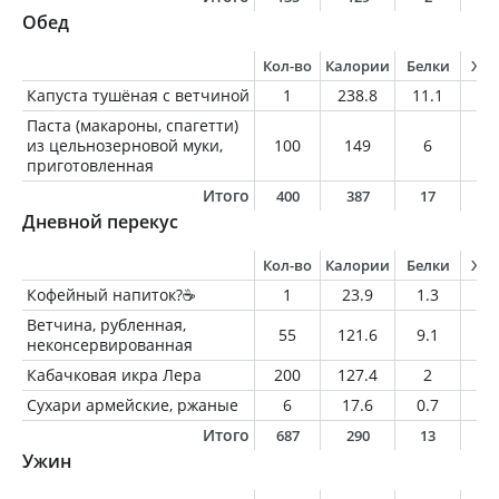
Обед
Кол-во
Калории
Белки
Жи
Капуста тушёная с ветчиной
1
238.8
11.1
14
Паста (макароны, спагетти)
из цельнозерновой муки,
100
149
6
1.
приготовленная
Итого
400
387
17
1
Дневной перекус
Кол-во
Калории
Белки
Жи
Кофейный напиток?☕️
1
23.9
1.3
1.
Ветчина, рубленная,
55
121.6
9.1
9.
неконсервированная
Кабачковая икра Лера
200
127.4
2
6.
Сухари армейские, ржаные
6
17.6
0.7
0.
Итого
687
290
13
1
Ужин