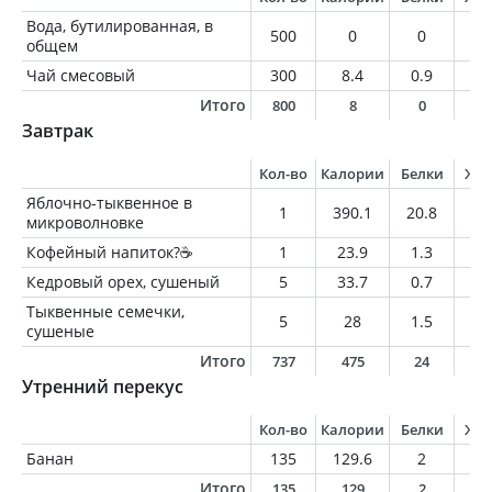
Вода, бутилированная, в
500
0
0
0
общем
Чай смесовый
300
8.4
0.9
0.
Итого
800
8
0
0
Завтрак
Кол-во
Калории
Белки
Жи
Яблочно-тыквенное в
1
390.1
20.8
18
микроволновке
Кофейный напиток?☕️
1
23.9
1.3
1.
Кедровый орех, сушеный
5
33.7
0.7
3.
Тыквенные семечки,
5
28
1.5
2.
сушеные
Итого
737
475
24
2
Утренний перекус
Кол-во
Калории
Белки
Жи
Банан
135
129.6
2
0.
Итого
135
129
2
0