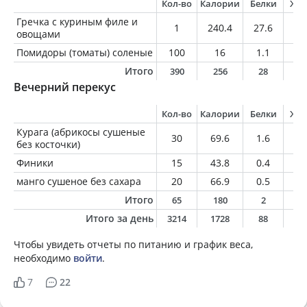
Кол-во
Калории
Белки
Жи
Гречка с куриным филе и
1
240.4
27.6
4.
овощами
Помидоры (томаты) соленые
100
16
1.1
0.
Итого
390
256
28
4
Вечерний перекус
Кол-во
Калории
Белки
Жи
Курага (абрикосы сушеные
30
69.6
1.6
0.
без косточки)
Финики
15
43.8
0.4
0.
манго сушеное без сахара
20
66.9
0.5
0.
Итого
65
180
2
0
Итого за день
3214
1728
88
6
Чтобы увидеть отчеты по питанию и график веса,
необходимо
войти
.
7
22