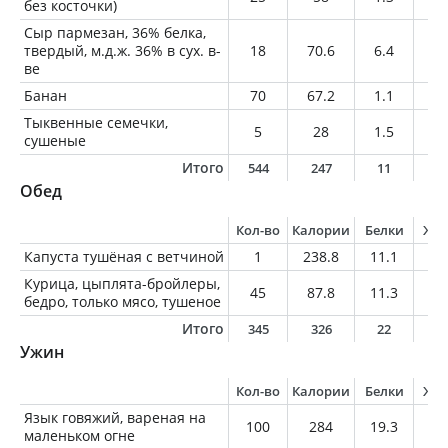
без косточки)
Сыр пармезан, 36% белка,
твердый, м.д.ж. 36% в сух. в-
18
70.6
6.4
4.
ве
Банан
70
67.2
1.1
0.
Тыквенные семечки,
5
28
1.5
2.
сушеные
Итого
544
247
11
9
Обед
Кол-во
Калории
Белки
Жи
Капуста тушёная с ветчиной
1
238.8
11.1
14
Курица, цыплята-бройлеры,
45
87.8
11.3
4.
бедро, только мясо, тушеное
Итого
345
326
22
1
Ужин
Кол-во
Калории
Белки
Жи
Язык говяжий, вареная на
100
284
19.3
22
маленьком огне