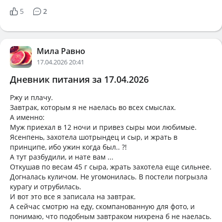
5
2
Мила Равно
17.04.2026 20:41
Дневник питания за 17.04.2026
Ржу и плачу.
Завтрак, которым я не наелась во всех смыслах.
А именно:
Муж приехал в 12 ночи и привез сыры мои любимые.
Ясенпень, захотела шотрындец и сыр, и жрать в
принципе, ибо ужин когда был.. ?!
А тут разбудили, и нате вам ...
Откушав по весам 45 г сыра, жрать захотела еще сильнее.
Догналась куличом. Не угомонилась. В постели погрызла
курагу и отрубилась.
И вот это все я записала на завтрак.
А сейчас смотрю на еду, скомпанованную для фото, и
понимаю, что подобным завтраком нихрена б не наелась.