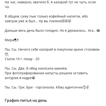
На час, наверно, хватило б. А калорий тут не чуть, если
чо.
В общем, сижу пью только кофейный напиток, ибо
завтрак уже ж был... Ну вы поняли🤣🤣🤣
Дальше весь день было голодно. Но я держалась.. Ага.. 😂
Мира🌏❗
Пы. Сы. Ничего себе калорий в покупном хрене столовом
😯.
Съела 10 г, пишу - 20
Пы. Сы. Два. В обед наносила макияж.
При фотографировании капусты решила оставить
антураж в кадре😁
Пы. Сы. Три. Бри - горгонзола. Кбжу идентично👌✌️
Графин питья на день