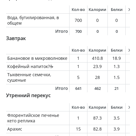
Кол-во
Калории
Белки
Жи
Вода, бутилированная, в
700
0
0
0
общем
Итого
700
0
0
0
Завтрак
Кол-во
Калории
Белки
Жи
Банановое в микроволновке
1
410.8
18.9
19
Кофейный напиток?☕️
1
23.9
1.3
1.
Тыквенные семечки,
5
28
1.5
2.
сушеные
Итого
641
462
21
2
Утренний перекус
Кол-во
Калории
Белки
Жи
Флорентийское печенье
1
87.3
3.5
7.
кето реплика
Арахис
15
82.8
3.9
6.