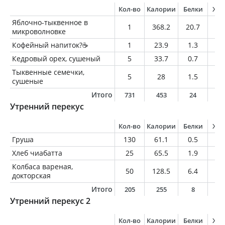
Кол-во
Калории
Белки
Жи
Яблочно-тыквенное в
1
368.2
20.7
18
микроволновке
Кофейный напиток?☕️
1
23.9
1.3
1.
Кедровый орех, сушеный
5
33.7
0.7
3.
Тыквенные семечки,
5
28
1.5
2.
сушеные
Итого
731
453
24
2
Утренний перекус
Кол-во
Калории
Белки
Жи
Груша
130
61.1
0.5
0.
Хлеб чиабатта
25
65.5
1.9
1
Колбаса вареная,
50
128.5
6.4
11
докторская
Итого
205
255
8
1
Утренний перекус 2
Кол-во
Калории
Белки
Жи