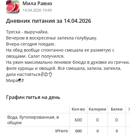
Мила Равно
14.04.2026 19:49
Дневник питания за 14.04.2026
Треска - выручайка.
Вечером в воскресенье запекла голубушку.
Вчера-сегодня поедаю.
На обед вообще спонтанно смешала ее размятую с
овощами. Салат получился.
На ужин максимально ленивое блюдо в духовке из гречки,
филе курицы и овощей. Все смешала, залила, запекла,
дала настояться✌️😊👌
Мира🌏❗
Графин питья на день
Кол-во
Калории
Белки
Жи
Вода, бутилированная, в
600
0
0
0
общем
Итого
600
0
0
0