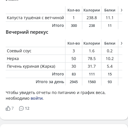
Кол-во
Калории
Белки
Жи
Капуста тушёная с ветчиной
1
238.8
11.1
14
Итого
300
238
11
1
Вечерний перекус
Кол-во
Калории
Белки
Жи
Соевый соус
3
1.6
0.2
0
Нерка
50
78.5
10.2
4.
Печень куриная (Жарка)
30
31.7
5.4
1
Итого
83
111
15
5
Итого за день
2945
1560
93
6
Чтобы увидеть отчеты по питанию и график веса,
необходимо
войти
.
7
12