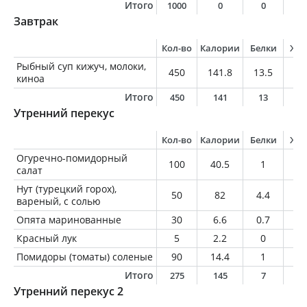
Итого
1000
0
0
0
Завтрак
Кол-во
Калории
Белки
Жи
Рыбный суп кижуч, молоки,
450
141.8
13.5
4.
киноа
Итого
450
141
13
4
Утренний перекус
Кол-во
Калории
Белки
Жи
Огуречно-помидорный
100
40.5
1
2.
салат
Нут (турецкий горох),
50
82
4.4
1.
вареный, с солью
Опята маринованные
30
6.6
0.7
0.
Красный лук
5
2.2
0
0
Помидоры (томаты) соленые
90
14.4
1
0.
Итого
275
145
7
3
Утренний перекус 2