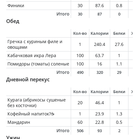
Финики
30
87.6
0.8
0.
Итого
30
87
0
0
Обед
Кол-во
Калории
Белки
Жи
Гречка с куриным филе и
1
240.4
27.6
4.
овощами
Кабачковая икра Лера
100
63.7
1
3.
Помидоры (томаты) соленые
100
16
1.1
0.
Итого
490
320
29
7
Дневной перекус
Кол-во
Калории
Белки
Жи
Курага (абрикосы сушеные
20
46.4
1
0.
без косточки)
Кофейный напиток?☕️
1
23.9
1.3
1.
Мандарин
60
22.8
0.5
0.
Итого
506
93
2
1
Ужин