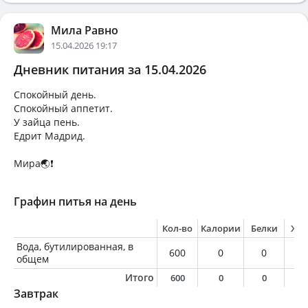
Мила Равно
15.04.2026 19:17
Дневник питания за 15.04.2026
Спокойный день.
Спокойный аппетит.
У зайца пень.
Едрит Мадрид.
Мира🌏❗
Графин питья на день
Кол-во
Калории
Белки
Жи
Вода, бутилированная, в
600
0
0
0
общем
Итого
600
0
0
0
Завтрак