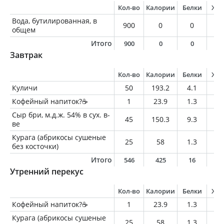
Кол-во
Калории
Белки
Жи
Вода, бутилированная, в
900
0
0
0
общем
Итого
900
0
0
0
Завтрак
Кол-во
Калории
Белки
Жи
Куличи
50
193.2
4.1
8.
Кофейный напиток?☕️
1
23.9
1.3
1.
Сыр бри, м.д.ж. 54% в сух. в-
45
150.3
9.3
12
ве
Курага (абрикосы сушеные
25
58
1.3
0.
без косточки)
Итого
546
425
16
2
Утренний перекус
Кол-во
Калории
Белки
Жи
Кофейный напиток?☕️
1
23.9
1.3
1.
Курага (абрикосы сушеные
25
58
1.3
0.