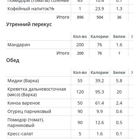
Помидоры (томаты) соленые
65
10.4
0.7
0.
Кофейный напиток?☕️
1
23.9
1.3
1.
Итого
896
504
36
3
Утренний перекус
Кол-во
Калории
Белки
Жи
Мандарин
200
76
1.6
0.
Итого
200
76
1
0
Обед
Кол-во
Калории
Белки
Жи
Мидии (Варка)
55
39.2
5.8
1
Креветка дальневосточная
120
95.3
20
1.
(мясо) (Варка)
Киноа вареное
50
61.4
2.4
1
Огурец парниковый
90
9.9
0.6
0.
Помидор (томат),
90
12.6
0.5
0
парниковый
Кресс-салат
5
1.6
0.1
0