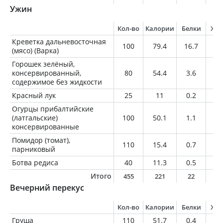
Ужин
Кол-во
Калории
Белки
Жи
Креветка дальневосточная
100
79.4
16.7
1.
(мясо) (Варка)
Горошек зелёный,
консервированный,
80
54.4
3.6
0.
содержимое без жидкости
Красный лук
25
11
0.2
0
Огурцы прибалтийские
(латгальские)
100
50.1
1.1
2.
консервированные
Помидор (томат),
110
15.4
0.7
0
парниковый
Ботва редиса
40
11.3
0.5
0
Итого
455
221
22
4
Вечерний перекус
Кол-во
Калории
Белки
Жи
Груша
110
51.7
0.4
0.