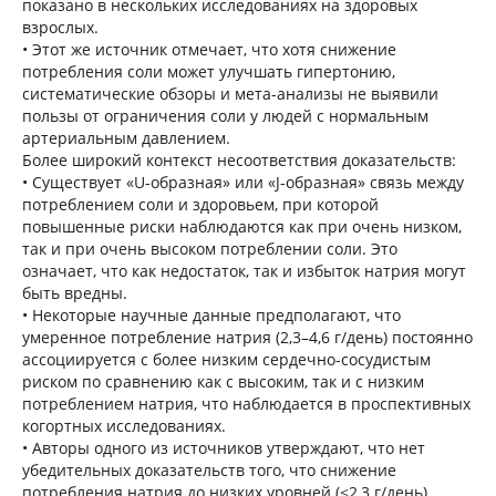
показано в нескольких исследованиях на здоровых
взрослых.
• Этот же источник отмечает, что хотя снижение
потребления соли может улучшать гипертонию,
систематические обзоры и мета-анализы не выявили
пользы от ограничения соли у людей с нормальным
артериальным давлением.
Более широкий контекст несоответствия доказательств:
• Существует «U-образная» или «J-образная» связь между
потреблением соли и здоровьем, при которой
повышенные риски наблюдаются как при очень низком,
так и при очень высоком потреблении соли. Это
означает, что как недостаток, так и избыток натрия могут
быть вредны.
• Некоторые научные данные предполагают, что
умеренное потребление натрия (2,3–4,6 г/день) постоянно
ассоциируется с более низким сердечно-сосудистым
риском по сравнению как с высоким, так и с низким
потреблением натрия, что наблюдается в проспективных
когортных исследованиях.
• Авторы одного из источников утверждают, что нет
убедительных доказательств того, что снижение
потребления натрия до низких уровней (<2,3 г/день)