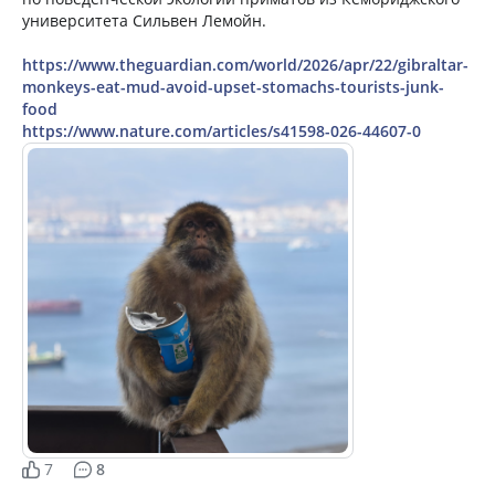
уни­вер­си­те­та Силь­вен Ле­мойн.
https://www.theguardian.com/world/2026/apr/22/gibraltar-
monkeys-eat-mud-avoid-upset-stomachs-tourists-junk-
food
https://www.nature.com/articles/s41598-026-44607-0
7
8