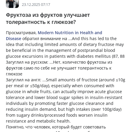
23.12.2025 07:17
Фруктоза из фруктов улучшает
толерантность к глюкозе?
Просматривая,
Modern Nutrition in Health and
Disease
обратил внимание на ...And this has led to the
idea that including limited amounts of dietary fructose may
be beneficial in the management of postprandial blood
glucose excursions in patients with diabetes mellitus (87, 88
Загуглил на русском: ...Нет, количество фруктозы из
фруктов само по себе не улучшает толерантность к
глюкозе
Загуглил на англ: ...Small amounts of fructose (around ≤10g
per meal or ≤50g/day), especially when consumed with
glucose in whole fruits, can actually improve acute glucose
tolerance and lower blood sugar spikes in insulin-resistant
individuals by promoting faster glucose clearance and
reducing insulin demand, but high intakes (over 100g/day)
from sugary drinks/processed foods worsen insulin
resistance and metabolic health.
Понятно, что человек, который будет советовать