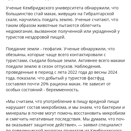
Ученые Кембриджского университета обнаружили, что
большинство стай макак, живущих на Гибралтарской
скале, научились поедать землю. Ученые считают, что
таким образом животные пытаются облегчить
недомогание, вызванное полученной или украденной у
туристов нездоровой пищей.
Поедание земли - геофагия. Ученые обнаружили, что
обезьяны, которые чаще всего контактировали с
туристами, съедали больше земли. Активнее всего макаки
поедали землю в сезон отпусков. Наблюдения,
проведенные в период с лета 2022 года до весны 2024
года, показали, что добытый у туристов фастфуд
составлял почти 20% рациона макак. Не зависит от
особых состояний - беремменность.
«Мы счи­та­ем, что упо­треб­ле­ние в пищу вред­ной пищи
на­ру­ша­ет со­став мик­ро­био­ма, и мы зна­ем, что бак­те­рии и
ми­не­ра­лы в поч­ве мо­гут по­мочь вос­ста­но­вить мик­ро­биом
и смяг­чить нега­тив­ные по­след­ствия. Мы ду­ма­ем, что поч­
ва ока­зы­ва­ет за­щит­ное дей­ствие», — за­явил спе­ци­а­лист
по по­ве­ден­че­ской эко­ло­гии при­ма­тов из Кем­бридж­ско­го