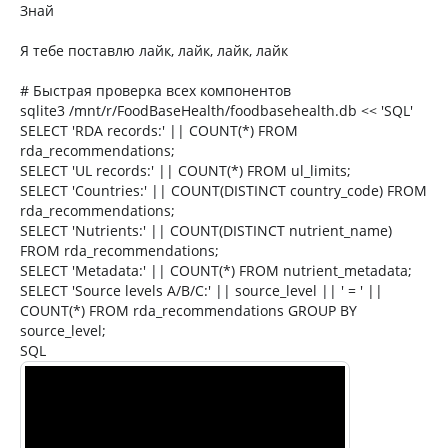
Знай
Я тебе поставлю лайк, лайк, лайк, лайк
# Быстрая проверка всех компонентов
sqlite3 /mnt/r/FoodBaseHealth/foodbasehealth.db << 'SQL'
SELECT 'RDA records:' || COUNT(*) FROM
rda_recommendations;
SELECT 'UL records:' || COUNT(*) FROM ul_limits;
SELECT 'Countries:' || COUNT(DISTINCT country_code) FROM
rda_recommendations;
SELECT 'Nutrients:' || COUNT(DISTINCT nutrient_name)
FROM rda_recommendations;
SELECT 'Metadata:' || COUNT(*) FROM nutrient_metadata;
SELECT 'Source levels A/B/C:' || source_level || ' = ' ||
COUNT(*) FROM rda_recommendations GROUP BY
source_level;
SQL