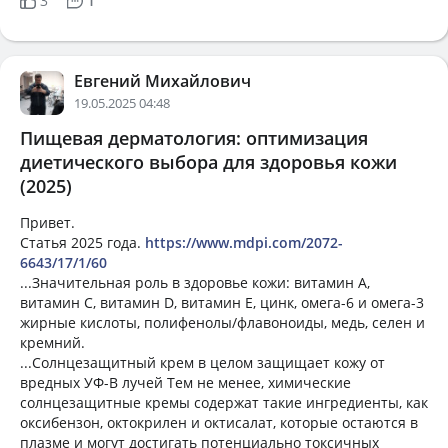
3
1
Евгений Михайлович
19.05.2025 04:48
Пищевая дерматология: оптимизация
диетического выбора для здоровья кожи
(2025)
Привет.
Статья 2025 года.
https://www.mdpi.com/2072-
6643/17/1/60
...Значительная роль в здоровье кожи: витамин А,
витамин С, витамин D, витамин Е, цинк, омега-6 и омега-3
жирные кислоты, полифенолы/флавоноиды, медь, селен и
кремний.
...Солнцезащитный крем в целом защищает кожу от
вредных УФ-В лучей Тем не менее, химические
солнцезащитные кремы содержат такие ингредиенты, как
оксибензон, октокрилен и октисалат, которые остаются в
плазме и могут достигать потенциально токсичных