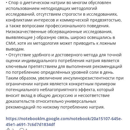
• Спор о диетическом натрии во многом обусловлен
использованием неподходящих методологий
исследований, отсутствием строгости в исследованиях,
конфликтами интересов и коммерческой предвзятостью,
а также вопросами профессионального поведения.
Низкокачественные обсервационные исследования,
выявляющие J-образную связь, широко освещались в
СМИ, хотя их методология может приводить к ложным
выводам.
• Отсутствие удобного и достоверного метода для точной
оценки индивидуального потребления натрия является
ключевым препятствием для выполнения рекомендаций
по потреблению определённых уровней соли в день.
Таким образом, увеличение инсулинорезистентности при
ограничении натрия является конкретным примером
потенциального неблагоприятного эффекта, который
вносит вклад в общую дискуссию и несоответствие
доказательств относительно универсальных
рекомендаций по низкому потреблению натрия.
https://notebooklm.google.com/notebook/20a15107-645e-
45e1-a691-7c6d7d1834df