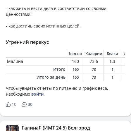
- как жить и вести дела в соответствии со своими
ценностями;
- как достичь своих истинных целей.
Утренний перекус
Кол-во
Калории
Белки
Жи
Малина
160
73.6
1.3
0.
Итого
160
73
1
0
Итого за день
160
73
1
0
Чтобы увидеть отчеты по питанию и график веса,
необходимо
войти
.
10
30
ГалинаЯ (ИМТ 24,5) Белгород