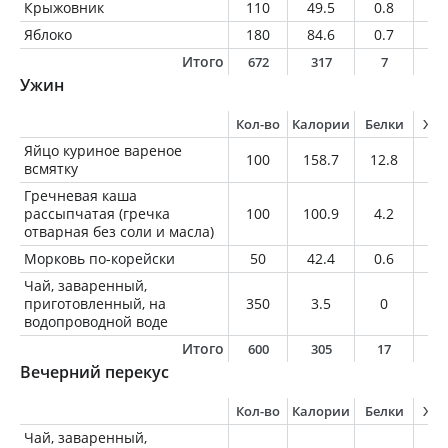
Крыжовник
110
49.5
0.8
0.
Яблоко
180
84.6
0.7
0.
Итого
672
317
7
5
Ужин
Кол-во
Калории
Белки
Жи
Яйцо куриное вареное
100
158.7
12.8
11
всмятку
Гречневая каша
рассыпчатая (гречка
100
100.9
4.2
1.
отварная без соли и масла)
Морковь по-корейски
50
42.4
0.6
2.
Чай, заваренный,
приготовленный, на
350
3.5
0
0
водопроводной воде
Итого
600
305
17
1
Вечерний перекус
Кол-во
Калории
Белки
Жи
Чай, заваренный,