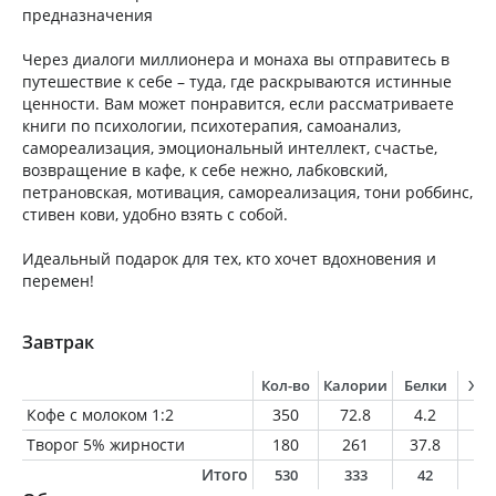
предназначения
Через диалоги миллионера и монаха вы отправитесь в
путешествие к себе – туда, где раскрываются истинные
ценности. Вам может понравится, если рассматриваете
книги по психологии, психотерапия, самоанализ,
самореализация, эмоциональный интеллект, счастье,
возвращение в кафе, к себе нежно, лабковский,
петрановская, мотивация, самореализация, тони роббинс,
стивен кови, удобно взять с собой.
Идеальный подарок для тех, кто хочет вдохновения и
перемен!
Завтрак
Кол-во
Калории
Белки
Жи
Кофе с молоком 1:2
350
72.8
4.2
3.
Творог 5% жирности
180
261
37.8
9
Итого
530
333
42
1