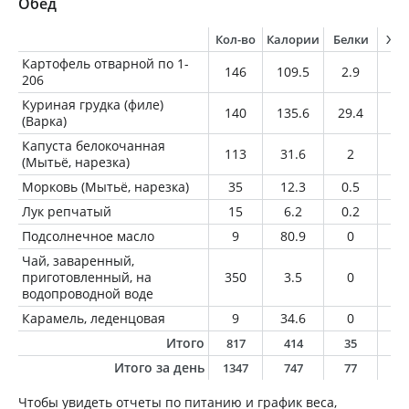
Обед
Кол-во
Калории
Белки
Жи
Картофель отварной по 1-
146
109.5
2.9
0.
206
Куриная грудка (филе)
140
135.6
29.4
1.
(Варка)
Капуста белокочанная
113
31.6
2
0.
(Мытьё, нарезка)
Морковь (Мытьё, нарезка)
35
12.3
0.5
0
Лук репчатый
15
6.2
0.2
0
Подсолнечное масло
9
80.9
0
9
Чай, заваренный,
приготовленный, на
350
3.5
0
0
водопроводной воде
Карамель, леденцовая
9
34.6
0
0
Итого
817
414
35
1
Итого за день
1347
747
77
2
Чтобы увидеть отчеты по питанию и график веса,