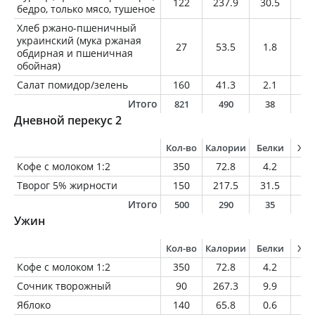
122
237.9
30.5
11
бедро, только мясо, тушеное
Хлеб ржано-пшеничный
украинский (мука ржаная
27
53.5
1.8
0.
обдирная и пшеничная
обойная)
Салат помидор/зелень
160
41.3
2.1
0.
Итого
821
490
38
1
Дневной перекус 2
Кол-во
Калории
Белки
Жи
Кофе с молоком 1:2
350
72.8
4.2
3.
Творог 5% жирности
150
217.5
31.5
7.
Итого
500
290
35
1
Ужин
Кол-во
Калории
Белки
Жи
Кофе с молоком 1:2
350
72.8
4.2
3.
Сочник творожный
90
267.3
9.9
8.
Яблоко
140
65.8
0.6
0.