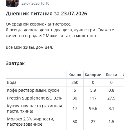
29.07.2026 10:10
Дневник питания за 23.07.2026
Очередной коврик - антистресс.
Я всегда должна делать два дела, лучше три. Скажете
качество страдает? Может и так, а может нет.
Все мои живы, дом цел.
Завтрак
Кол-во
Калории
Белки
Жи
Вода
250
0
0
0
Кофе растворимый, сухой
5
5.9
0.8
0.
Protein Supplenent ISO 93%
30
117
27.9
0
Кунжутная паста (тахинная
17
99.6
3.1
8.
паста, тхина)
Молоко 2,5% жирности,
50
27
1.5
1.
пастеризованное