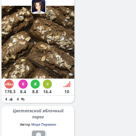
178.3
8.4
8.8
16.4
10
4
4
Цветаевский яблочный
пирог
Автор
Море Перемен