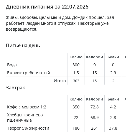
Дневник питания за 22.07.2026
Живы, здоровы, целы мы и дом. Дождик прошёл. Зал
работает, людей много в отпусках. Некоторые уже
возвращаются.
Питьё на день
Кол-во
Калории
Белки
Жи
Вода
300
0
0
0
Ежовик гребенчатый
1.5
15
2.9
0.
Итого
303
15
2
0
Завтрак
Кол-во
Калории
Белки
Жи
Кофе с молоком 1:2
350
72.8
4.2
3.
Хлебцы гречнево
22
68.9
2.8
0.
пшеничные
Творог 5% жирности
180
261
37.8
9