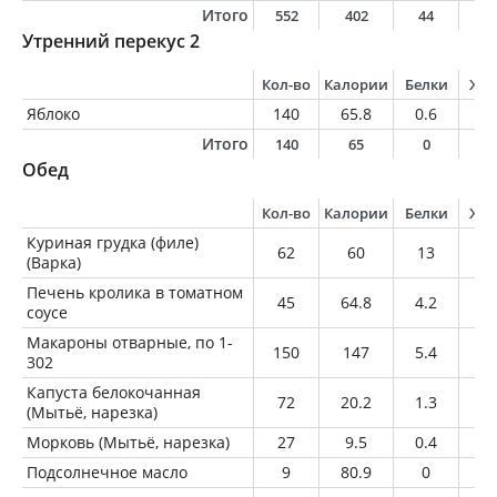
Итого
552
402
44
1
Утренний перекус 2
Кол-во
Калории
Белки
Жи
Яблоко
140
65.8
0.6
0.
Итого
140
65
0
0
Обед
Кол-во
Калории
Белки
Жи
Куриная грудка (филе)
62
60
13
0.
(Варка)
Печень кролика в томатном
45
64.8
4.2
4.
соусе
Макароны отварные, по 1-
150
147
5.4
0.
302
Капуста белокочанная
72
20.2
1.3
0.
(Мытьё, нарезка)
Морковь (Мытьё, нарезка)
27
9.5
0.4
0
Подсолнечное масло
9
80.9
0
9