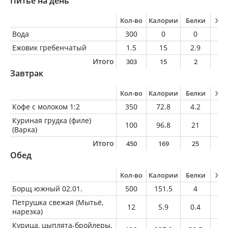
Питьё на день
Кол-во
Калории
Белки
Жи
Вода
300
0
0
0
Ежовик гребенчатый
1.5
15
2.9
0.
Итого
303
15
2
0
Завтрак
Кол-во
Калории
Белки
Жи
Кофе с молоком 1:2
350
72.8
4.2
3.
Куриная грудка (филе)
100
96.8
21
1.
(Варка)
Итого
450
169
25
4
Обед
Кол-во
Калории
Белки
Жи
Борщ южный 02.01.
500
151.5
4
7
Петрушка свежая (Мытьё,
12
5.9
0.4
0
нарезка)
Курица, цыплята-бройлеры,