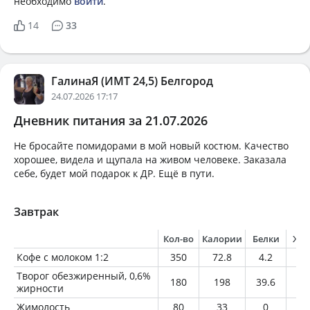
необходимо
войти
.
14
33
ГалинаЯ (ИМТ 24,5) Белгород
24.07.2026 17:17
Дневник питания за 21.07.2026
Не бросайте помидорами в мой новый костюм. Качество
хорошее, видела и щупала на живом человеке. Заказала
себе, будет мой подарок к ДР. Ещё в пути.
Завтрак
Кол-во
Калории
Белки
Жи
Кофе с молоком 1:2
350
72.8
4.2
3.
Творог обезжиренный, 0,6%
180
198
39.6
1.
жирности
Жимолость
80
33
0
0