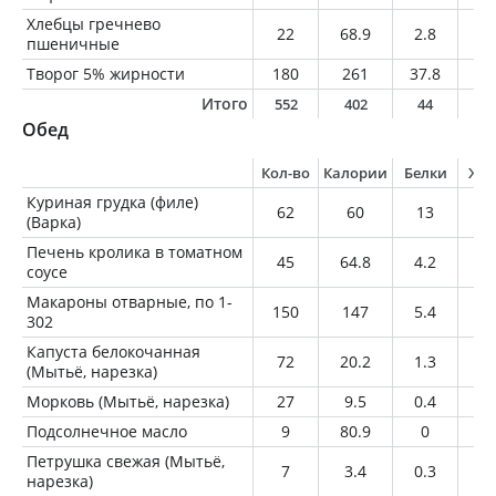
Хлебцы гречнево
22
68.9
2.8
0.
пшеничные
Творог 5% жирности
180
261
37.8
9
Итого
552
402
44
1
Обед
Кол-во
Калории
Белки
Жи
Куриная грудка (филе)
62
60
13
0.
(Варка)
Печень кролика в томатном
45
64.8
4.2
4.
соусе
Макароны отварные, по 1-
150
147
5.4
0.
302
Капуста белокочанная
72
20.2
1.3
0.
(Мытьё, нарезка)
Морковь (Мытьё, нарезка)
27
9.5
0.4
0
Подсолнечное масло
9
80.9
0
9
Петрушка свежая (Мытьё,
7
3.4
0.3
0
нарезка)