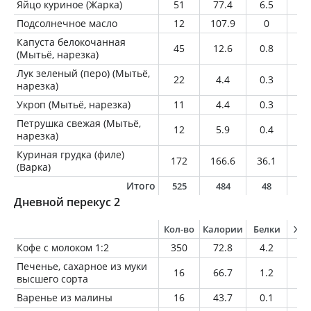
Яйцо куриное (Жарка)
51
77.4
6.5
5.
Подсолнечное масло
12
107.9
0
1
Капуста белокочанная
45
12.6
0.8
0.
(Мытьё, нарезка)
Лук зеленый (перо) (Мытьё,
22
4.4
0.3
0
нарезка)
Укроп (Мытьё, нарезка)
11
4.4
0.3
0.
Петрушка свежая (Мытьё,
12
5.9
0.4
0
нарезка)
Куриная грудка (филе)
172
166.6
36.1
2.
(Варка)
Итого
525
484
48
2
Дневной перекус 2
Кол-во
Калории
Белки
Жи
Кофе с молоком 1:2
350
72.8
4.2
3.
Печенье, сахарное из муки
16
66.7
1.2
1.
высшего сорта
Варенье из малины
16
43.7
0.1
0