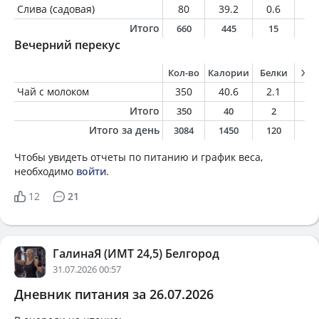
Слива (садовая)
80
39.2
0.6
0.
Итого
660
445
15
1
Вечерний перекус
Кол-во
Калории
Белки
Жи
Чай с молоком
350
40.6
2.1
1.
Итого
350
40
2
1
Итого за день
3084
1450
120
4
Чтобы увидеть отчеты по питанию и график веса,
необходимо
войти
.
12
21
ГалинаЯ (ИМТ 24,5) Белгород
31.07.2026 00:57
Дневник питания за 26.07.2026