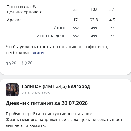
Тосты из хлеба
35
102
5.1
1.
цельнозернового
Арахис
17
93.8
4.5
7.
Итого
662
499
53
1
Итого за день
662
499
53
1
Чтобы увидеть отчеты по питанию и график веса,
необходимо
войти
.
20
26
ГалинаЯ (ИМТ 24,5) Белгород
20.07.2026 09:25
Дневник питания за 20.07.2026
Пробую перейти на интуитивное питание.
Жизнь немного напряжённее стала, цель не совать в рот
лишнего, и выжить.