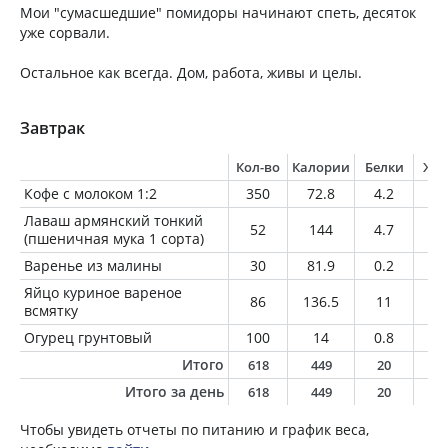
Мои "сумасшедшие" помидоры начинают спеть, десяток
уже сорвали.
Остальное как всегда. Дом, работа, живы и целы.
Завтрак
Кол-во
Калории
Белки
Жи
Кофе с молоком 1:2
350
72.8
4.2
3.
Лаваш армянский тонкий
52
144
4.7
0.
(пшеничная мука 1 сорта)
Варенье из малины
30
81.9
0.2
0.
Яйцо куриное вареное
86
136.5
11
1
всмятку
Огурец грунтовый
100
14
0.8
0.
Итого
618
449
20
1
Итого за день
618
449
20
1
Чтобы увидеть отчеты по питанию и график веса,