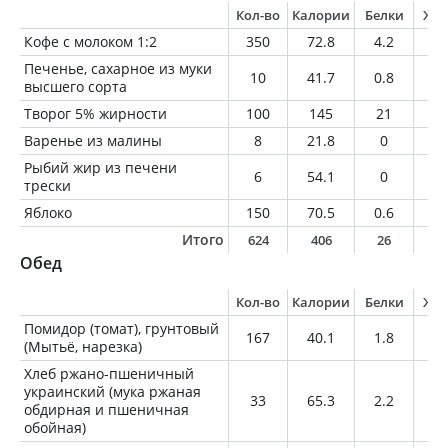
Кол-во
Калории
Белки
Жи
Кофе с молоком 1:2
350
72.8
4.2
3.
Печенье, сахарное из муки
10
41.7
0.8
1
высшего сорта
Творог 5% жирности
100
145
21
5
Варенье из малины
8
21.8
0
0
Рыбий жир из печени
6
54.1
0
6
трески
Яблоко
150
70.5
0.6
0.
Итого
624
406
26
1
Обед
Кол-во
Калории
Белки
Жи
Помидор (томат), грунтовый
167
40.1
1.8
0.
(Мытьё, нарезка)
Хлеб ржано-пшеничный
украинский (мука ржаная
33
65.3
2.2
0.
обдирная и пшеничная
обойная)