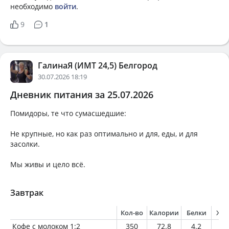
необходимо
войти
.
9
1
ГалинаЯ (ИМТ 24,5) Белгород
30.07.2026 18:19
Дневник питания за 25.07.2026
Помидоры, те что сумасшедшие:
Не крупные, но как раз оптимально и для, еды, и для
засолки.
Мы живы и цело всё.
Завтрак
Кол-во
Калории
Белки
Жи
Кофе с молоком 1:2
350
72.8
4.2
3.