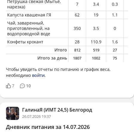
Петрушка свежая (Мытьё,
7
3.4
0.3
0
нарезка)
Капуста квашеная ГЯ
62
19
1.1
0.
Чай, заваренный,
приготовленный, на
350
3.5
0
0
водопроводной воде
Конфеты крокант
28
110.9
1.6
10
Итого
812
519
27
2
Итого за день
1807
1002
75
3
Чтобы увидеть отчеты по питанию и график веса,
необходимо
войти
.
7
10
ГалинаЯ (ИМТ 24,5) Белгород
26.07.2026 19:37
Дневник питания за 14.07.2026