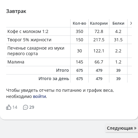
Завтрак
Кол-во
Калории
Белки
Жи
Кофе с молоком 1:2
350
72.8
4.2
3.
Творог 5% жирности
150
217.5
31.5
7.
Печенье сахарное из муки
30
122.1
2.2
2.
первого сорта
Малина
145
66.7
1.2
0.
Итого
675
479
39
1
Итого за день
675
479
39
1
Чтобы увидеть отчеты по питанию и график веса,
необходимо
войти
.
14
29
Следующая