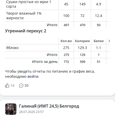
Сушки простые из муки 1
45
149
4.9
0.
сорта
Творог влажный 1%
100
72
12.4
1
жирности
Итого
497
470
50
1
Утренний перекус 2
Кол-во
Калории
Белки
Жи
Яблоко
275
129.3
1.1
1.
Итого
275
129
1
1
Итого за день
772
599
51
1
Чтобы увидеть отчеты по питанию и график веса,
необходимо
войти
.
14
30
ГалинаЯ (ИМТ 24,5) Белгород
28.07.2026 23:57