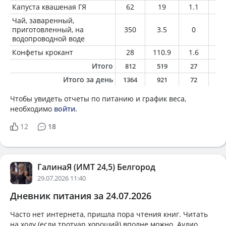
Капуста квашеная ГЯ
62
19
1.1
0.
Чай, заваренный,
приготовленный, на
350
3.5
0
0
водопроводной воде
Конфеты крокант
28
110.9
1.6
10
Итого
812
519
27
2
Итого за день
1364
921
72
3
Чтобы увидеть отчеты по питанию и график веса,
необходимо
войти
.
12
18
ГалинаЯ (ИМТ 24,5) Белгород
29.07.2026 11:40
Дневник питания за 24.07.2026
Часто нет интернета, пришла пора чтения книг. Читать
на ходу (если тротуар хороший) вполне можно. Аудио