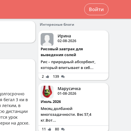
Войти
Интересные блоги
Ирина
02-08-2026
Рисовый завтрак для
выведения солей
Рис – природный абсорбент,
который впитывает в себ...
2
139
Марусичка
 долгосрочно
01-08-2026
я бегал 3 км в
Июль 2026
 легким, в
Месяц долбаной
всю дистанции
многозадачности. Вес 57,4
тся урок
кг.Вот...
ерки на доске.
11
80