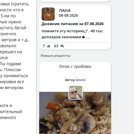
овки (тратить
ности что я
ЛАНА
 5 км по
08-08-2026
алые нужно
Дневник питания за 07.08.2026
ростить бегай
помните эту историю¿? . 40 тыс
 конечно
долларов экономии🔥 ...
метров и т.д.,
довольно
7
63
 перешел на
Новые рецепты
ался
 Ты годами
Плов с грибами
цы. Плюсом
гу заниматься
Автор
Алеся
нировки все
ом вечером,
хотя я
ожительный
 немного