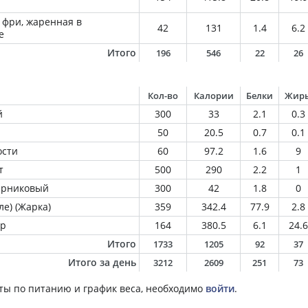
 фри, жаренная в
42
131
1.4
6.2
е
Итого
196
546
22
26
Кол-во
Калории
Белки
Жир
й
300
33
2.1
0.3
50
20.5
0.7
0.1
ости
60
97.2
1.6
9
т
500
290
2.2
1
парниковый
300
42
1.8
0
ле) (Жарка)
359
342.4
77.9
2.8
ир
164
380.5
6.1
24.6
Итого
1733
1205
92
37
Итого за день
3212
2609
251
73
ты по питанию и график веса, необходимо
войти
.