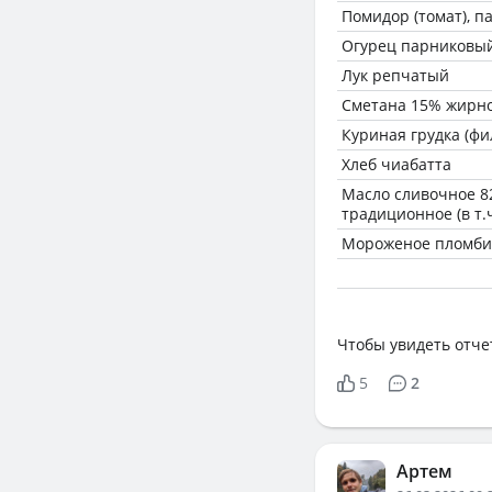
Помидор (томат), 
Огурец парниковы
Лук репчатый
Сметана 15% жирн
Куриная грудка (фи
Хлеб чиабатта
Масло сливочное 8
традиционное (в т.
Мороженое пломб
Чтобы увидеть отче
5
2
Артем