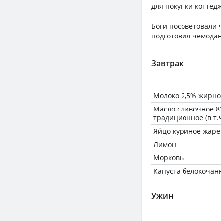
для покупки коттед
Боги посоветовали ч
подготовил чемодан
Завтрак
Молоко 2,5% жирно
Масло сливочное 8
традиционное (в т.
Яйцо куриное жарен
Лимон
Морковь
Капуста белокочан
Ужин