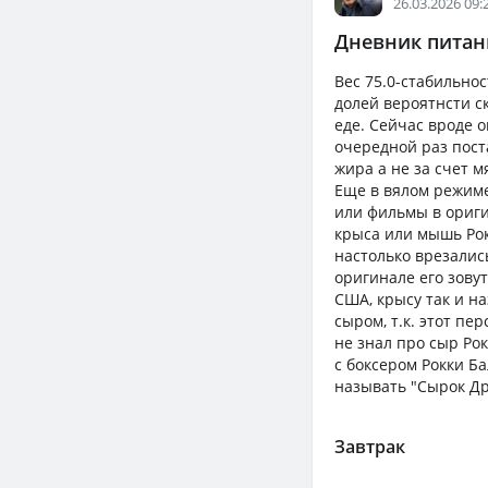
26.03.2026 09:
Дневник питани
Вес 75.0-стабильно
долей вероятнсти ск
еде. Сейчас вроде 
очередной раз поста
жира а не за счет м
Еще в вялом режиме
или фильмы в ориги
крыса или мышь Рок
настолько врезались
оригинале его зовут
США, крысу так и н
сыром, т.к. этот пе
не знал про сыр Ро
с боксером Рокки Ба
называть "Сырок Д
Завтрак