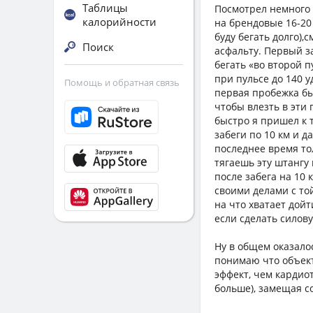
Таблицы
Посмотрел немного 
калорийности
на брендовые 16-20
буду бегать долго),
Поиск
асфальту. Первый з
бегать «во второй п
при пульсе до 140 
Помощь и обратная связь
первая пробежка был
чтобы влезть в эти 
быстро я пришел к т
забеги по 10 км и д
последнее время то
тягаешь эту штангу
после забега на 10 
своими делами с то
на что хватает дойт
если сделать силов
Ну в общем оказалос
понимаю что объек
эффект, чем кардиот
больше), замещая с