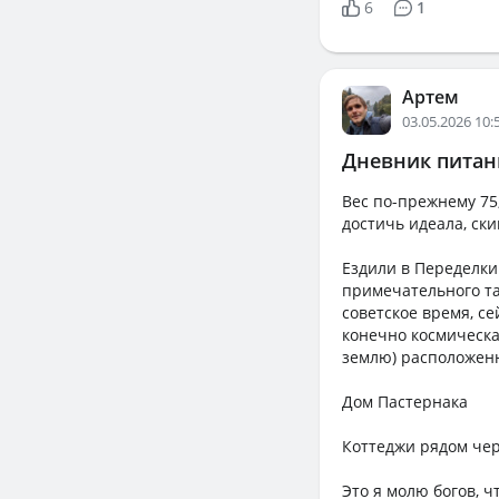
6
1
Артем
03.05.2026 10:
Дневник питани
Вес по-прежнему 75
достичь идеала, ски
Ездили в Переделки
примечательного та
советское время, с
конечно космическа
землю) расположен
Дом Пастернака
Коттеджи рядом чер
Это я молю богов, чтобы о