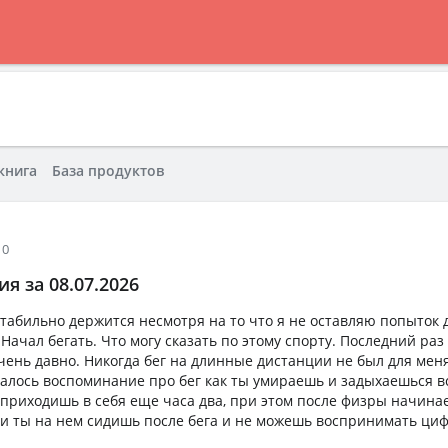
книга
База продуктов
10
я за 08.07.2026
 стабильно держится несмотря на то что я не оставляю попыток
. Начал бегать. Что могу сказать по этому спорту. Последний раз 
чень давно. Никогда бег на длинные дистанции не был для меня
талось воспоминание про бег как ты умираешь и задыхаешься 
приходишь в себя еще часа два, при этом после физры начинае
и ты на нем сидишь после бега и не можешь воспринимать циф