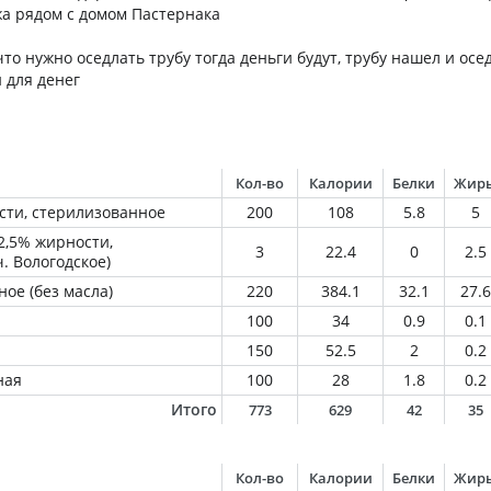
жа рядом с домом Пастернака
то нужно оседлать трубу тогда деньги будут, трубу нашел и осед
 для денег
Кол-во
Калории
Белки
Жир
сти, стерилизованное
200
108
5.8
5
2,5% жирности,
3
22.4
0
2.5
ч. Вологодское)
ое (без масла)
220
384.1
32.1
27.6
100
34
0.9
0.1
150
52.5
2
0.2
ная
100
28
1.8
0.2
Итого
773
629
42
35
Кол-во
Калории
Белки
Жир