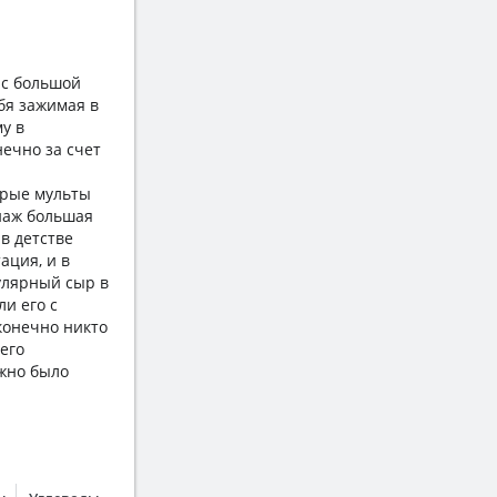
 с большой
ебя зажимая в
у в
нечно за счет
арые мульты
онаж большая
в детстве
ация, и в
пулярный сыр в
и его с
 конечно никто
его
ужно было