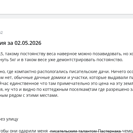
52
я за 02.05.2026
,5, такому постоянству веса наверное можно позавидовать, но х
нуть 5кг и в таком весе уже демонтстрировать постоянство.
но, где компактно распологались писательские дачи. Ничего ос
м нет, обычные дачные домики и участки, которые выдавали п
ейчас единственное что там примечательно это цена на эту зем
я, ну что и видно по коттеджным поселкам(там где разрешено 
ным рядом с этими местами.
ез улицу
ни одарили меня ̶п̶и̶с̶а̶т̶е̶л̶ь̶с̶к̶и̶м̶ ̶т̶а̶л̶а̶н̶т̶о̶м̶ ̶П̶а̶с̶т̶е̶р̶н̶а̶к̶а̶