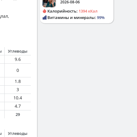
2026-08-06
Калорийность:
1394 кКал
лал,
Витамины и минералы:
99%
ы
Углеводы
9.6
0
1.8
3
10.4
4.7
29
ы
Углеводы