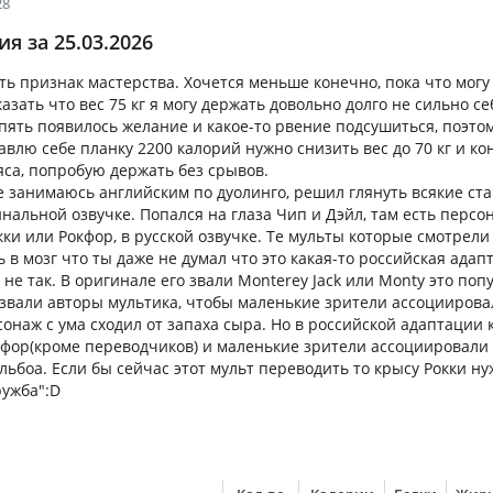
28
я за 25.03.2026
сть признак мастерства. Хочется меньше конечно, пока что могу
азать что вес 75 кг я могу держать довольно долго не сильно с
опять появилось желание и какое-то рвение подсушиться, поэтом
влю себе планку 2200 калорий нужно снизить вес до 70 кг и ко
яса, попробую держать без срывов.
 занимаюсь английским по дуолинго, решил глянуть всякие ст
нальной озвучке. Попался на глаза Чип и Дэйл, там есть перс
ки или Рокфор, в русской озвучке. Те мульты которые смотрели 
 в мозг что ты даже не думал что это какая-то российская адапт
 не так. В оригинале его звали Monterey Jack или Monty это по
азвали авторы мультика, чтобы маленькие зрители ассоциировал
рсонаж с ума сходил от запаха сыра. Но в российской адаптации
кфор(кроме переводчиков) и маленькие зрители ассоциировали 
льбоа. Если бы сейчас этот мульт переводить то крысу Рокки н
ружба":D