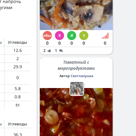
от напрочь
ругими
ы
Углеводы
0
0
0
0
0
12.6
2
1
2
Томатный с
29.9
морепродуктами
Автор
Светланушка
0
5.8
0.8
51
ы
Углеводы
36.3