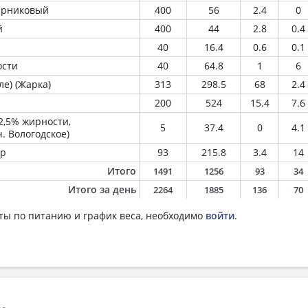
парниковый
400
56
2.4
0
й
400
44
2.8
0.4
40
16.4
0.6
0.1
ости
40
64.8
1
6
ле) (Жарка)
313
298.5
68
2.4
200
524
15.4
7.6
2,5% жирности,
5
37.4
0
4.1
ч. Вологодское)
ир
93
215.8
3.4
14
Итого
1491
1256
93
34
Итого за день
2264
1885
136
70
ты по питанию и график веса, необходимо
войти
.