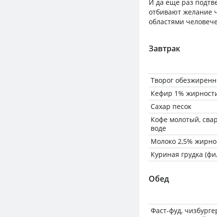
И да еще раз подтве
отбивают желание ч
областями человече
Завтрак
Творог обезжиренн
Кефир 1% жирност
Сахар песок
Кофе молотый, сва
воде
Молоко 2,5% жирно
Куриная грудка (фи
Обед
Фаст-фуд, чизбурге