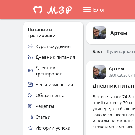
Блог
Питание и
Артем
тренировки
Курс похудения
Блог
Кулинарная 
Дневник питания
Дневник
Артем
тренировок
09.07.2026 07:
Вес и измерения
Дневник питани
Общая лента
Вес все также 74.8,
прийти к весу 70 кг
Рецепты
универе, это было о
голове со школы ос
Статьи
и потом на финише 
скажем математики 
Истории успеха