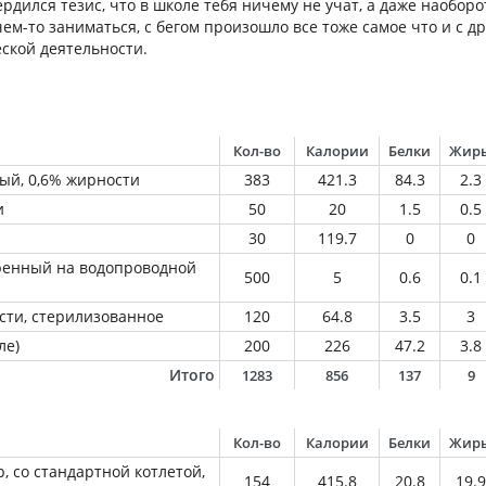
рдился тезис, что в школе тебя ничему не учат, а даже наобор
ем-то заниматься, с бегом произошло все тоже самое что и с д
ской деятельности.
Кол-во
Калории
Белки
Жир
ый, 0,6% жирности
383
421.3
84.3
2.3
и
50
20
1.5
0.5
30
119.7
0
0
ренный на водопроводной
500
5
0.6
0.1
сти, стерилизованное
120
64.8
3.5
3
ле)
200
226
47.2
3.8
Итого
1283
856
137
9
Кол-во
Калории
Белки
Жир
р, со стандартной котлетой,
154
415.8
20.8
19.9