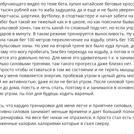
обучающего видео по теме бега, купил китайские беговые кросс
 тысяч рублей как-то жаба задушила, да и еще и не было уверен
смартчасы, шортики, футболку, в спортмастере и начал забеги на
абег был такой же тяжелый как и в школе, но как пояснили быв
ульсовой зоне», там есть какой-то сложный подсчет, но если уп
ударов в минуту. В таком режиме тренируется выносливость. Ну
а такая бег 100 метров переключение на ходьбу, опять бег 100 
пульсовые зоны. Но уже на второй трене все было куда лучше, 
ому что могу пробегать 5км без перехода на ходьбу, а потом и
ается это довольно легко. Для меня это удивительно т.к. я заним
лько силовыми тренями, там такого прогресса даже близко нет.
 просто чтобы оставаться в том же состоянии и не терять мыш
км у меня появляется энергия, пробежав утром я целый день мо
й же активностью, даже если не бегал утром. После силовой тре
и до дома, поесть и лечь спать, поэтому я и занимался в основн
ую утром, ты пол дня будешь ходить вареный.
ь, что кардио тренировки для меня легче и приятнее силовых, 
тивно силовая занимает меньше времени и дает больший пол
ренировка. На весе бег никак не отразился, я просто стал есть
оженные калории, калориями которые я съел сверху.