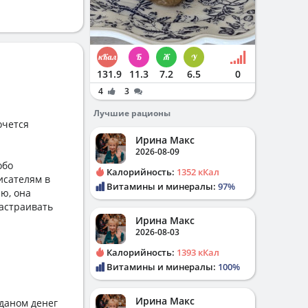
131.9
11.3
7.2
6.5
0
4
3
Лучшие рационы
очется
Ирина Макс
2026-08-09
обо
Калорийность:
1352 кКал
исателям в
Витамины и минералы:
97%
лю, она
застраивать
Ирина Макс
2026-08-03
Калорийность:
1393 кКал
Витамины и минералы:
100%
Ирина Макс
 чемоданом денег