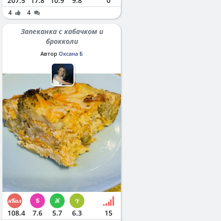
207.5
17.8
10.9
9.8
0
4
4
Запеканка с кабачком и
брокколи
Автор
Оксана Б
108.4
7.6
5.7
6.3
15