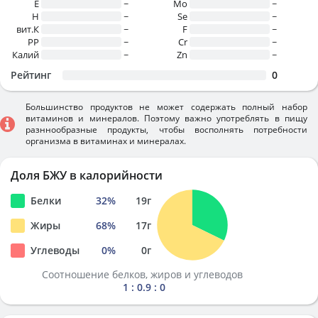
E
~
Mo
~
H
~
Se
~
вит.К
~
F
~
PP
~
Cr
~
Калий
~
Zn
~
Рейтинг
0
Большинство продуктов не может содержать полный набор
витаминов и минералов. Поэтому важно употреблять в пищу
разннообразные продукты, чтобы восполнять потребности
организма в витаминах и минералах.
Доля БЖУ в калорийности
Белки
32
%
19
г
Жиры
68
%
17
г
Углеводы
0
%
0
г
Соотношение белков, жиров и углеводов
1 : 0.9 : 0