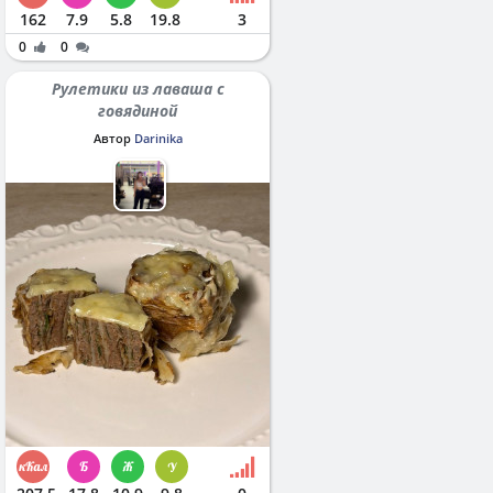
162
7.9
5.8
19.8
3
0
0
Рулетики из лаваша с
говядиной
Автор
Darinika