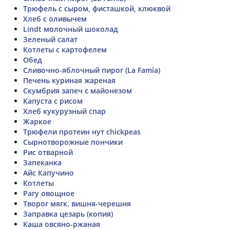
Трюфель с сыром, фисташкой, клюквой
Хлеб с оливычем
Lindt молочный шоколад
Зеленый салат
Котлеты с картофелем
Обед
Сливочно-яблочный пирог (La Famia)
Печень куриная жареная
Скумбрия запеч с майонезом
Капуста с рисом
Хлеб кукурузный спар
Жаркое
Трюфели протеин нут chickpeas
Сырнотворожные пончики
Рис отварной
Запеканка
Айс Капучино
Котлеты
Рагу овощное
Творог мягк. вишня-черешня
Заправка цезарь (копия)
Каша овсяно-ржаная