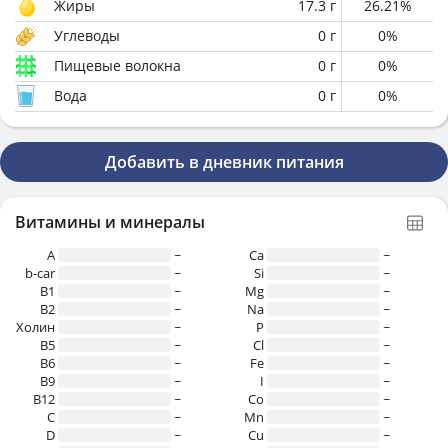
Жиры
17.3
г
26.21
%
Углеводы
0
г
0
%
Пищевые волокна
0
г
0
%
Вода
0
г
0
%
Добавить в дневник питания
Витамины и минералы
A
~
Ca
~
b-car
~
Si
~
В1
~
Mg
~
B2
~
Na
~
Холин
~
P
~
B5
~
Cl
~
B6
~
Fe
~
B9
~
I
~
B12
~
Co
~
C
~
Mn
~
D
~
Cu
~