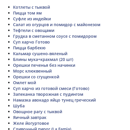
Котлеты с тыквой
Пицца том ям
Суфле из индейки
Салат из огурцов и помидор с майонезом
Тефтели с овощами
Грудка в сметанном соусе с помидором
Суп харчо Готово
Пицца барбекю
Кальмар сушено-вяленый
Блины мука+крахмал (20 шт)
Орешки печенья без начинки
Морс клюквенный
Орешки со сгущенкой
Омлет мой
Суп харчо из готовой смеси (Готово)
Запеканка творожная с пудингом
Намазка авокадо яйцо тунец греческий
Шуба
Овощное рагу с тыквой
Яичный завтрак
Желе йогуртовое
Сливочный пирог (La Famia)