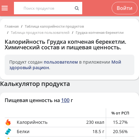
Войти
Главная
Таблица калорийности продуктов
Таблица продуктов пользователей
Грудка копченая берекетли
Калорийность
Грудка копченая берекетли
.
Химический состав и пищевая ценность.
Продукт создан
пользователем
в приложении
Мой
здоровый рацион
.
Калькулятор продукта
Пищевая ценность на
100
г
% от РСП
Калорийность
230
ккал
15.27
%
Белки
18.5
г
20.56
%