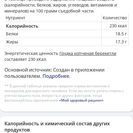
(калорийности, белков, жиров, углеводов, витаминов и
минералов) на
100 грамм
съедобной части.
Нутриент
Количество
Калорийность
230 ккал
Белки
18.5 г
Жиры
17.3 г
Энергетическая ценность
Грудка копченая берекетли
составляет 230 кКал.
Основной источник: Создан в приложении
пользователем.
Подробнее
.
** В данной таблице указаны средние нормы витаминов и
минералов для взрослого человека. Если вы хотите узнать нормы с
учетом вашего пола, возраста и других факторов, тогда
воспользуйтесь приложением
«Мой здоровый рацион»
.
Калорийность и химический состав других
продуктов