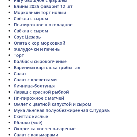
Рагу овощное с фаршем
Блины 2025 фаворит 12 шт
Морковный торт новый
Свёкла с сыром
Пп-пирожное шоколадное
Свёкла с сыром
Соус Цезарь
Опята с кор морковкой
Желудочки и печень
Торт
Колбасы сырокопченые
Вареники картошка грибы гал
Салат
Салат с креветками
Яичница-болтунья
Лаваш с красной рыбкой
Пп-пирожное с матчей
Омлет с цветной капустой и сыром
Мука льняная полуобезжиренная С.Пудовъ
Скиттлс кислые
Яблоко (моё)
Окорочка копчено-вареные
Салат с кальмарами