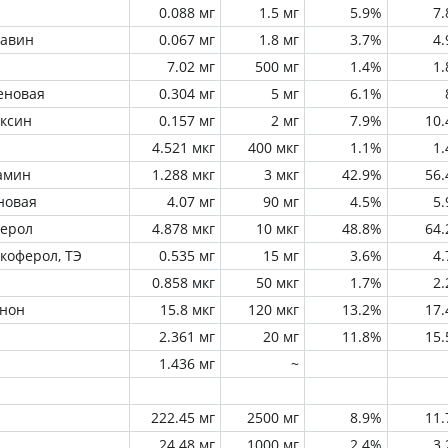
0.088 мг
1.5 мг
5.9%
7
лавин
0.067 мг
1.8 мг
3.7%
4
7.02 мг
500 мг
1.4%
1
еновая
0.304 мг
5 мг
6.1%
оксин
0.157 мг
2 мг
7.9%
10
4.521 мкг
400 мкг
1.1%
1
амин
1.288 мкг
3 мкг
42.9%
56
новая
4.07 мг
90 мг
4.5%
5
ферол
4.878 мкг
10 мкг
48.8%
64
окоферол, ТЭ
0.535 мг
15 мг
3.6%
4
0.858 мкг
50 мкг
1.7%
2
инон
15.8 мкг
120 мкг
13.2%
17
2.361 мг
20 мг
11.8%
15
1.436 мг
~
222.45 мг
2500 мг
8.9%
11
24.48 мг
1000 мг
2.4%
3