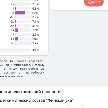
Далее
Fe
2.5%
I
6.8%
Co
62%
Mn
2.2%
Cu
7.1%
Mo
4.3%
Se
17%
F
2.5%
Cr
18%
Zn
2.9%
11.1
уктов не может содержать
минов и минералов. Поэтому
ть в пищу разннообразные
 восполнять потребности
нах и минералах.
ав и анализ пищевой ценности
ь и химический состав
"Финская уха"
.