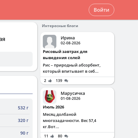
Войти
Интересные блоги
Ирина
ая
02-08-2026
Рисовый завтрак для
выведения солей
Рис – природный абсорбент,
который впитывает в себ...
2
139
Марусичка
01-08-2026
Июль 2026
532 г
Месяц долбаной
320 г
многозадачности. Вес 57,4
кг.Вот...
90 г
11
80