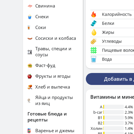
Свинина
Калорийность
Снеки
Белки
Соки
Жиры
Сосиски и колбаса
Углеводы
Травы, специи и
Пищевые воло
соусы
Вода
Фаст-фуд
Фрукты и ягоды
Добавить в
Хлеб и выпечка
Витамины и мин
Яйца и продукты
из яиц
A
4.4%
b-car
2.3%
Готовые блюда и
В1
5.9%
рецепты
B2
3.7%
Холин
1.4%
Варенье и джемы
B5
6.1%