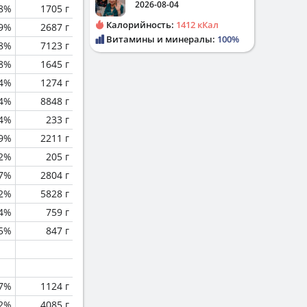
2026-08-04
.8%
1705 г
Калорийность:
1412 кКал
.9%
2687 г
Витамины и минералы:
100%
.8%
7123 г
8%
1645 г
.4%
1274 г
.4%
8848 г
.4%
233 г
.9%
2211 г
.2%
205 г
.7%
2804 г
.2%
5828 г
.4%
759 г
.5%
847 г
.7%
1124 г
.2%
4085 г