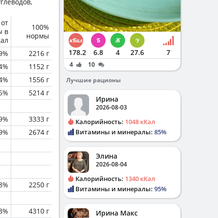
глеводов,
 от
100%
ы в
нормы
кал
178.2
6.8
4
27.6
7
.9%
2216 г
4
10
.4%
1152 г
.4%
1556 г
Лучшие рационы
.5%
5214 г
Ирина
2026-08-03
.9%
3333 г
Калорийность:
1048 кКал
.9%
2674 г
Витамины и минералы:
85%
Элина
2026-08-04
Калорийность:
1340 кКал
.8%
2250 г
Витамины и минералы:
95%
3%
4310 г
Ирина Макс