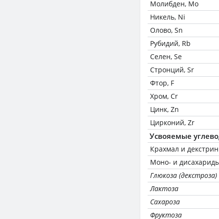
Молибден, Mo
Никель, Ni
Олово, Sn
Рубидий, Rb
Селен, Se
Стронций, Sr
Фтор, F
Хром, Cr
Цинк, Zn
Цирконий, Zr
Усвояемые углев
Крахмал и декстри
Моно- и дисахариды
Глюкоза (декстроза)
Лактоза
Сахароза
Фруктоза