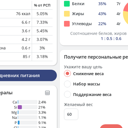
Белки
35
%
7
г
% от РСП
76
ккал
5.05
%
Жиры
43
%
4
г
6.6
г
7.33
%
Углеводы
22
%
4
г
3.6
г
5.45
%
Соотношение белков, жиров 
1 : 0.5 : 0.6
4.2
г
3.07
%
кна
0.6
г
3
%
85
г
3.18
%
Получите персональные р
Укажите вашу цель
Снижение веса
 дневник питания
Набор массы
ералы
Поддержание веса
Ca
2.4%
Желаемый вес
Si
21%
Mg
3.3%
Na
1.1%
P
9.1%
Cl
2.1%