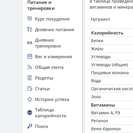
В таблице приведено
Питание и
витаминов и минера
тренировки
Курс похудения
Нутриент
Дневник питания
Калорийность
Дневник
Белки
тренировок
Жиры
Вес и измерения
Углеводы
Углеводы (общие)
Общая лента
Пищевые волокна
Рецепты
Вода
Статьи
Органические кисл
Зола
Истории успеха
Витамины
Таблицы
Витамин А, РЭ
калорийности
Ретинол
Поиск
бета Каротин