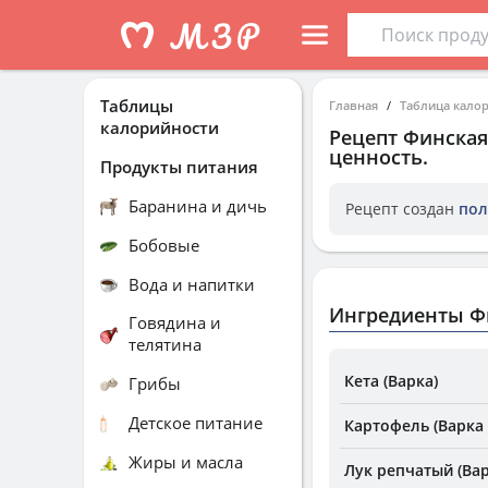
Таблицы
Главная
Таблица кало
калорийности
Рецепт
Финская
ценность.
Продукты питания
Баранина и дичь
Рецепт создан
пол
Бобовые
Вода и напитки
Ингредиенты Ф
Говядина и
телятина
Кета (Варка)
Грибы
Детское питание
Картофель (Варка 
Жиры и масла
Лук репчатый (Вар