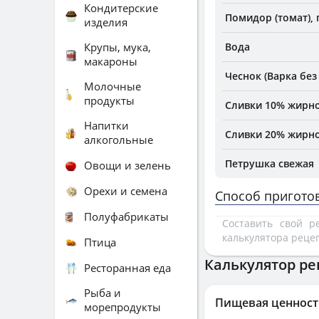
Кондитерские
Помидор (томат), 
изделия
Крупы, мука,
Вода
макароны
Чеснок (Варка без
Молочные
продукты
Сливки 10% жирно
Напитки
Сливки 20% жирно
алкогольные
Петрушка свежая
Овощи и зелень
Орехи и семена
Способ пригото
Полуфабрикаты
Составить свой 
калькулятора реце
Птица
Калькулятор ре
Ресторанная еда
Рыба и
Пищевая ценност
морепродукты