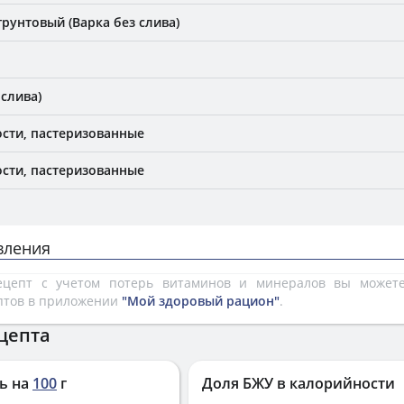
грунтовый (Варка без слива)
 слива)
сти, пастеризованные
сти, пастеризованные
вления
рецепт с учетом потерь витаминов и минералов вы може
птов в приложении
"Мой здоровый рацион"
.
цепта
ь на
100
г
Доля БЖУ в калорийности