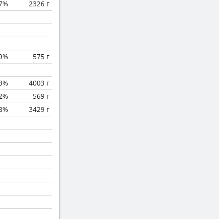
.7%
2326 г
.9%
575 г
.3%
4003 г
.2%
569 г
.8%
3429 г