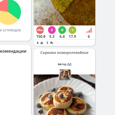
и углеводов
150.8
5.3
6.4
17.9
6
4
3
екомендации
Сырники низкоуглеводные
Автор
ДД