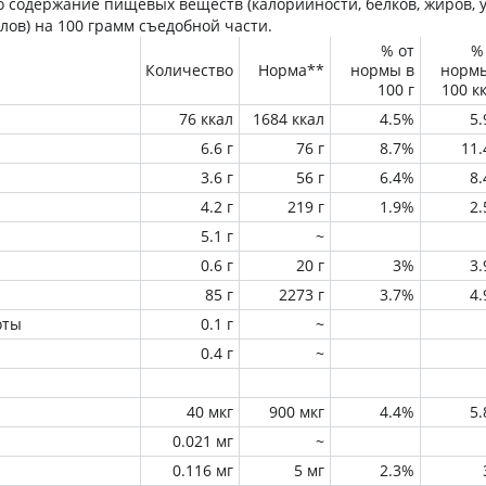
 содержание пищевых веществ (калорийности, белков, жиров, у
лов) на
100 грамм
съедобной части.
% от
%
Количество
Норма**
нормы в
норм
100 г
100 к
76 ккал
1684 ккал
4.5%
5
6.6 г
76 г
8.7%
11
3.6 г
56 г
6.4%
8
4.2 г
219 г
1.9%
2
5.1 г
~
0.6 г
20 г
3%
3
85 г
2273 г
3.7%
4
оты
0.1 г
~
0.4 г
~
40 мкг
900 мкг
4.4%
5
0.021 мг
~
0.116 мг
5 мг
2.3%