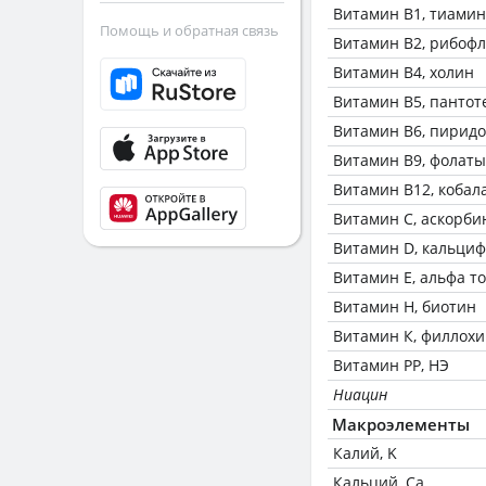
Витамин В1, тиамин
Помощь и обратная связь
Витамин В2, рибоф
Витамин В4, холин
Витамин В5, пантот
Витамин В6, пирид
Витамин В9, фолаты
Витамин В12, кобал
Витамин C, аскорби
Витамин D, кальци
Витамин Е, альфа т
Витамин Н, биотин
Витамин К, филлох
Витамин РР, НЭ
Ниацин
Макроэлементы
Калий, K
Кальций, Ca