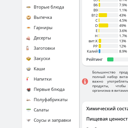
B6
7.9%
Вторые блюда
B9
1.1%
B12
43%
Выпечка
C
4.5%
D
49%
Гарниры
E
3.6%
H
1.7%
Десерты
вит.К
13%
PP
12%
Заготовки
Калий
8.9%
Закуски
Рейтинг
Каши
Большинство прод
полный набор вита
Напитки
важно употребля
продукты, чтобы
Первые блюда
организма в витами
Полуфабрикаты
Химический сост
Салаты
Пищевая ценност
Соусы и заправки