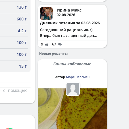
130 г
Ирина Макс
02-08-2026
600 г
Дневник питания за 02.08.2026
Сегодняшний рациончик. :)
4.2 г
Вчера был насыщенный ден...
100 г
9
67
Новые рецепты
100 г
Блины кабачковые
15 г
Автор
Море Перемен
те с помощью