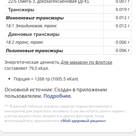
22:6 Омега-3, докозагексаеновая (ДГК),
0.007 г
Трансжиры
0.019 г
Моноеновые трансжиры
0.012 г
18:1 Элаидиновая, транс
0.012 г
Диеновые трансжиры
18:2 транс, транс
0.006 г
Полиеновые трансжиры
0.006 г
Энергетическая ценность
Для макарон по флотски
составляет 79,3 кКал.
Порция = 1268 гр (1005.5 кКал)
Основной источник: Создан в приложении
пользователем.
Подробнее
.
** В данной таблице указаны средние нормы витаминов и
минералов для взрослого человека. Если вы хотите узнать нормы с
учетом вашего пола, возраста и других факторов, тогда
воспользуйтесь приложением
«Мой здоровый рацион»
.