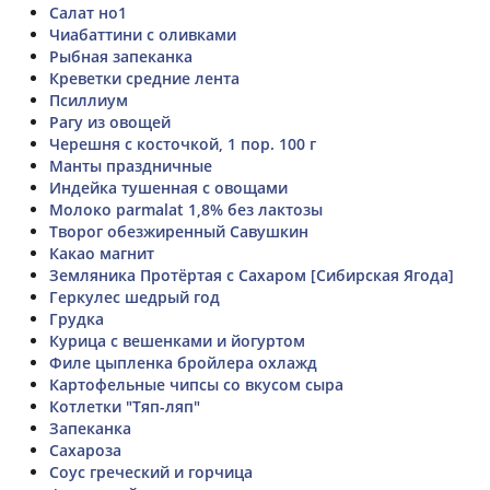
Салат но1
Чиабаттини с оливками
Рыбная запеканка
Креветки средние лента
Псиллиум
Рагу из овощей
Черешня с косточкой, 1 пор. 100 г
Манты праздничные
Индейка тушенная с овощами
Молоко parmalat 1,8% без лактозы
Творог обезжиренный Савушкин
Какао магнит
Земляника Протёртая с Сахаром [Сибирская Ягода]
Геркулес шедрый год
Грудка
Курица с вешенками и йогуртом
Филе цыпленка бройлера охлажд
Картофельные чипсы со вкусом сыра
Котлетки "Тяп-ляп"
Запеканка
Сахароза
Соус греческий и горчица