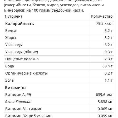
(калорийности, белков, жиров, углеводов, витаминов и
минералов) на
100 грамм
съедобной части.
Нутриент
Количество
Калорийность
79.3 ккал
Белки
6.2 г
Жиры
3.2 г
Углеводы
6.2 г
Углеводы (общие)
9.3 г
Пищевые волокна
2.3 г
Вода
80.4 г
Органические кислоты
0.2 г
Зола
1.1 г
Витамины
Витамин А, РЭ
639.6 мкг
бета Каротин
3.838 мг
Витамин В1, тиамин
0.065 мг
Витамин В2, рибофлавин
0.099 мг