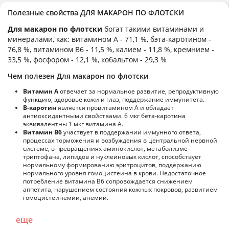
Полезные свойства ДЛЯ МАКАРОН ПО ФЛОТСКИ
Для макарон по флотски
богат такими витаминами и
минералами, как: витамином А - 71,1 %, бэта-каротином -
76,8 %, витамином B6 - 11,5 %, калием - 11,8 %, кремнием -
33,5 %, фосфором - 12,1 %, кобальтом - 29,3 %
Чем полезен Для макарон по флотски
Витамин А
отвечает за нормальное развитие, репродуктивную
функцию, здоровье кожи и глаз, поддержание иммунитета.
В-каротин
является провитамином А и обладает
антиоксидантными свойствами. 6 мкг бета-каротина
эквивалентны 1 мкг витамина А.
Витамин В6
участвует в поддержании иммунного ответа,
процессах торможения и возбуждения в центральной нервной
системе, в превращениях аминокислот, метаболизме
триптофана, липидов и нуклеиновых кислот, способствует
нормальному формированию эритроцитов, поддержанию
нормального уровня гомоцистеина в крови. Недостаточное
потребление витамина В6 сопровождается снижением
аппетита, нарушением состояния кожных покровов, развитием
гомоцистеинемии, анемии.
еще