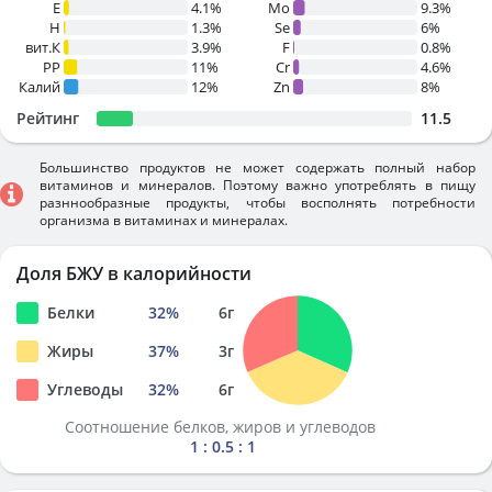
E
4.1%
Mo
9.3%
H
1.3%
Se
6%
вит.К
3.9%
F
0.8%
PP
11%
Cr
4.6%
Калий
12%
Zn
8%
Рейтинг
11.5
Большинство продуктов не может содержать полный набор
витаминов и минералов. Поэтому важно употреблять в пищу
разннообразные продукты, чтобы восполнять потребности
организма в витаминах и минералах.
Доля БЖУ в калорийности
Белки
32
%
6
г
Жиры
37
%
3
г
Углеводы
32
%
6
г
Соотношение белков, жиров и углеводов
1 : 0.5 : 1