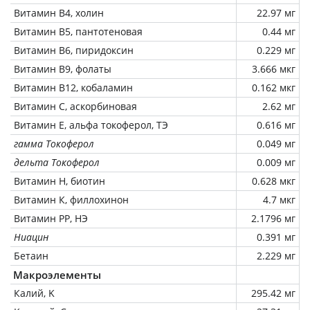
Витамин В4, холин
22.97 мг
Витамин В5, пантотеновая
0.44 мг
Витамин В6, пиридоксин
0.229 мг
Витамин В9, фолаты
3.666 мкг
Витамин В12, кобаламин
0.162 мкг
Витамин C, аскорбиновая
2.62 мг
Витамин Е, альфа токоферол, ТЭ
0.616 мг
гамма Токоферол
0.049 мг
дельта Токоферол
0.009 мг
Витамин Н, биотин
0.628 мкг
Витамин К, филлохинон
4.7 мкг
Витамин РР, НЭ
2.1796 мг
Ниацин
0.391 мг
Бетаин
2.229 мг
Макроэлементы
Калий, K
295.42 мг