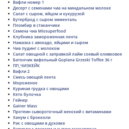
Вафли номер 1
Десерт с семенами чиа на миндальном молоке
Салат с сыром, яйцом и кукурузой
Бутерброд с сыром эмменталь
Пломбир в стаканчике
Семена чиа Miosuperfood
Клубника замороженная лента
Намазка с авокадо, яйцами и сыром
Чиа пудинг с молоком
Салат овощной с заправкой лайм соевый оливковое
Батончик вафельный Goplana Grzeski Toffee 36 г
ПП_ЧИЗКЕЙК
Вафли 2
Смесь овощей лента
Мороженое
Куриная грудка с овощами
Кето булочка
Гейнер
Gainer Mass
Протеин сывороточный женский с витаминами
Ханум с брокколи
Рис с овощами в духовке
Равиоли с лососем и сыром маскарпоне