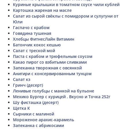
Куриные крылышки в томатном соусе чили кублей
Картошка жареная на масле
Салат из сырой свёклы с помидором и сулугуни от
Юли
Гаспачо с крабом
Говядина тушеная
Хлебцы ФитнесЛайн Витамин
Батончик кокос кешью
Салат с треской мой
Паста с крабом и трюфельным соусом
Какао пирог со взбитыми сливками
Запеканка творожная с овсянкой
Анигири с консервированным тунцом
Салат кз
Гринч (десерт)
Ленивые голубцы с манкой на бульоне
Мехико Бургер с курицей . Вкусно и Точка 252г
Шу фисташка (десерт)
Щетка К
Сырники с малиной
Мороженое арахис-карамель
Запеканка с абрикосами