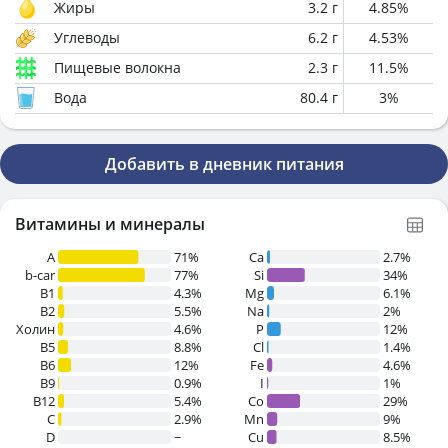
Жиры
3.2
г
4.85
%
Углеводы
6.2
г
4.53
%
Пищевые волокна
2.3
г
11.5
%
Вода
80.4
г
3
%
Добавить в дневник питания
Витамины и минералы
A
71%
Ca
2.7%
b-car
77%
Si
34%
В1
4.3%
Mg
6.1%
B2
5.5%
Na
2%
Холин
4.6%
P
12%
B5
8.8%
Cl
1.4%
B6
12%
Fe
4.6%
B9
0.9%
I
1%
B12
5.4%
Co
29%
C
2.9%
Mn
9%
D
~
Cu
8.5%