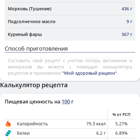
Морковь (Тушение)
436 г
Подсолнечное масло
9 г
Куриный фарш
367 г
Способ приготовления
Составить свой рецепт с учетом потерь витаминов и
минералов вы можете с помощью калькулятора
рецептов в приложении
"Мой здоровый рацион"
.
Калькулятор рецепта
Пищевая ценность на
100
г
% от РСП
Калорийность
79.3
ккал
5.27
%
Белки
6.2
г
6.89
%