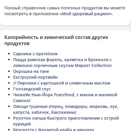
Полный справочник самых полезных продуктов вы можете
посмотреть в приложении
«Мой здоровый рацион»
.
Калорийность и химический состав других
продуктов
Сирники з протеїном
Пицца римская форель, креветка и брокколи с
лимонно-горчичным соусом Маркет Collection
Окрошка на тане
Екстрсухий портвейн
// Пирожки с картошкой и сливочным маслом
Голландский соус
Чизкейк Нью-Йорк Franzfood, с маком и малиной
Самокат
Овощи тушеные (перец, помидоры, морковь, лук,
капуста, кабачок, баклажаны)
Роллтон лапша быстрого приготовления с острой
курицей
Брускетта с фалангой краба и авокадо