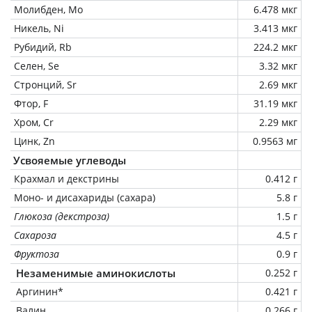
Молибден, Mo
6.478 мкг
Никель, Ni
3.413 мкг
Рубидий, Rb
224.2 мкг
Селен, Se
3.32 мкг
Стронций, Sr
2.69 мкг
Фтор, F
31.19 мкг
Хром, Cr
2.29 мкг
Цинк, Zn
0.9563 мг
Усвояемые углеводы
Крахмал и декстрины
0.412 г
Моно- и дисахариды (сахара)
5.8 г
Глюкоза (декстроза)
1.5 г
Сахароза
4.5 г
Фруктоза
0.9 г
Незаменимые аминокислоты
0.252 г
Аргинин*
0.421 г
Валин
0.266 г