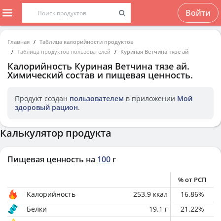
Войти
Главная
Таблица калорийности продуктов
Таблица продуктов пользователей
Куриная Ветчина тязе ай
Калорийность
Куриная Ветчина тязе ай
.
Химический состав и пищевая ценность.
Продукт создан
пользователем
в приложении
Мой
здоровый рацион
.
Калькулятор продукта
Пищевая ценность на
100
г
% от РСП
Калорийность
253.9
ккал
16.86
%
Белки
19.1
г
21.22
%