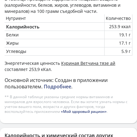
(калорийности, белков, жиров, углеводов, витаминов и
минералов) на
100 грамм
съедобной части.
Нутриент
Количество
Калорийность
253.9 ккал
Белки
19.1 г
Жиры
17.1 г
Углеводы
5.9 г
Энергетическая ценность
Куриная Ветчина тязе ай
составляет 253,9 кКал.
Основной источник: Создан в приложении
пользователем.
Подробнее
.
** В данной таблице указаны средние нормы витаминов и
минералов для взрослого человека. Если вы хотите узнать нормы с
учетом вашего пола, возраста и других факторов, тогда
воспользуйтесь приложением
«Мой здоровый рацион»
.
Калорийность и химический состав других