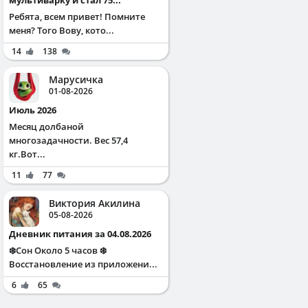
Ребята, всем привет! Помните
меня? Того Вову, кото...
14
138
Марусичка
01-08-2026
Июль 2026
Месяц долбаной
многозадачности. Вес 57,4
кг.Вот...
11
77
Виктория Акилина
05-08-2026
Дневник питания за 04.08.2026
❄️Сон Около 5 часов ❄️
Восстановление из приложени...
6
65