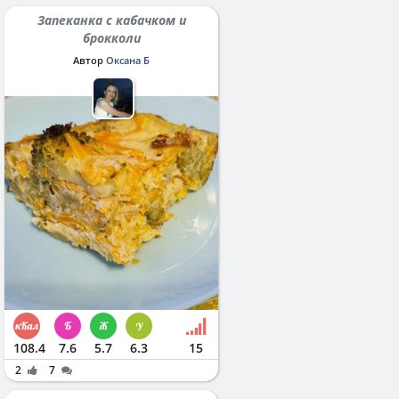
Запеканка с кабачком и
брокколи
Автор
Оксана Б
108.4
7.6
5.7
6.3
15
2
7