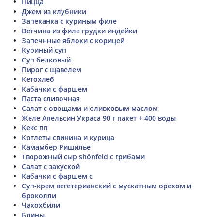
Пицца
Джем из клубники
Запеканка с куриным филе
Ветчина из филе грудки индейки
Запечнные яблоки с корицей
Куриный суп
Суп белковый.
Пирог с щавелем
Кетохлеб
Кабачки с фаршем
Паста сливочная
Салат с овощами и оливковым маслом
Желе Апельсин Украса 90 г пакет + 400 воды
Кекс пп
Котлеты свинина и курица
Камамбер Ришилье
Творожный сыр shönfeld с грибами
Салат с закуской
Кабачки с фаршем с
Суп-крем вегетерианский с мускатным орехом и
броколли
Чахохбили
Блины