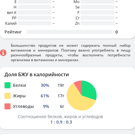
E
~
Mo
~
H
~
Se
~
вит.К
~
F
~
PP
~
Cr
~
Калий
~
Zn
~
Рейтинг
0
Большинство продуктов не может содержать полный набор
витаминов и минералов. Поэтому важно употреблять в пищу
разннообразные продукты, чтобы восполнять потребности
организма в витаминах и минералах.
Доля БЖУ в калорийности
Белки
30
%
19
г
Жиры
61
%
17
г
Углеводы
9
%
6
г
Соотношение белков, жиров и углеводов
1 : 0.9 : 0.3