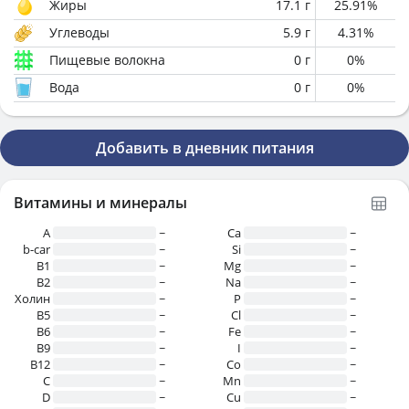
Жиры
17.1
г
25.91
%
Углеводы
5.9
г
4.31
%
Пищевые волокна
0
г
0
%
Вода
0
г
0
%
Добавить в дневник питания
Витамины и минералы
A
~
Ca
~
b-car
~
Si
~
В1
~
Mg
~
B2
~
Na
~
Холин
~
P
~
B5
~
Cl
~
B6
~
Fe
~
B9
~
I
~
B12
~
Co
~
C
~
Mn
~
D
~
Cu
~