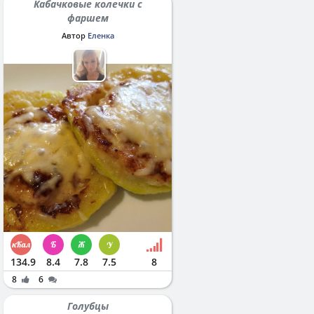
Кабачковые колечки с
фаршем
Автор
Еленка
134.9
8.4
7.8
7.5
8
8
6
Голубцы