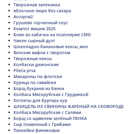
Творожная запеканка
яблочное пюре без сахара
Ассорти2
Грушево горчичный соус
Компот вишня 2025
Блин из кабачка на псиллиуме СМО
Чикен сырный дуэт
Шоколадно-банановые кексы_мое
Венские вафли с творогом
Творожные кексы
Колбаски дижонские
Pileća prsa
Макароны по-флотски
Курица по-гавайски
Борщ букреев из банки
Колбаса Мясорубская с Грудинкой
Котлеты для бургера кур
ШНИЦЕЛЬ ИЗ СВИНИНЫ ЖАРЕНЫЙ НА СКОВОРОДЕ
Колбаса Мясорубская с Салями
Борщ со щавелем зелёный ПЕНКА
Сыр плавленый с Грибами
Панкейки финиковые