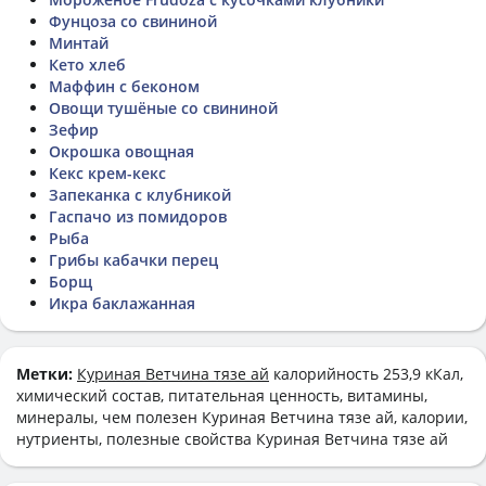
Фунцоза со свининой
Минтай
Кето хлеб
Маффин с беконом
Овощи тушёные со свининой
Зефир
Окрошка овощная
Кекс крем-кекс
Запеканка с клубникой
Гаспачо из помидоров
Рыба
Грибы кабачки перец
Борщ
Икра баклажанная
Метки:
Куриная Ветчина тязе ай
калорийность 253,9 кКал,
химический состав, питательная ценность, витамины,
минералы, чем полезен Куриная Ветчина тязе ай, калории,
нутриенты, полезные свойства Куриная Ветчина тязе ай