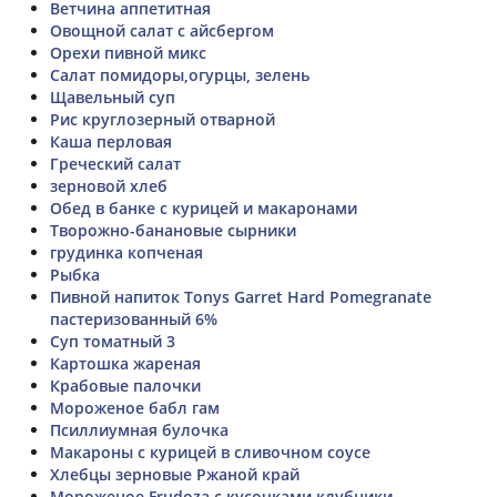
Ветчина аппетитная
Овощной салат с айсбергом
Орехи пивной микс
Салат помидоры,огурцы, зелень
Щавельный суп
Рис круглозерный отварной
Каша перловая
Греческий салат
зерновой хлеб
Обед в банке с курицей и макаронами
Творожно-банановые сырники
грудинка копченая
Рыбка
Пивной напиток Tonys Garret Hard Pomegranate
пастеризованный 6%
Суп томатный 3
Картошка жареная
Крабовые палочки
Мороженое бабл гам
Псиллиумная булочка
Макароны с курицей в сливочном соусе
Хлебцы зерновые Ржаной край
Мороженое Frudoza с кусочками клубники