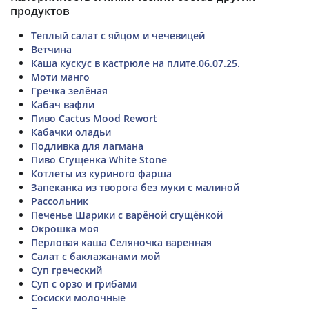
продуктов
Теплый салат с яйцом и чечевицей
Ветчина
Каша кускус в кастрюле на плите.06.07.25.
Моти манго
Гречка зелёная
Кабач вафли
Пиво Cactus Mood Rewort
Кабачки оладьи
Подливка для лагмана
Пиво Сгущенка White Stone
Котлеты из куриного фарша
Запеканка из творога без муки с малиной
Рассольник
Печенье Шарики с варёной сгущёнкой
Окрошка моя
Перловая каша Селяночка варенная
Салат с баклажанами мой
Суп греческий
Суп с орзо и грибами
Сосиски молочные