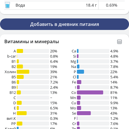
Вода
18.4
г
0.69
%
Добавить в дневник питания
Витамины и минералы
A
20%
Ca
4.9%
b-car
0.8%
Si
4.8%
В1
6.4%
Mg
3.7%
B2
19%
Na
7.8%
Холин
39%
P
22%
B5
21%
Cl
5.4%
B6
7.2%
Fe
14%
B9
2.4%
I
8.7%
B12
13%
Co
81%
C
~
Mn
11%
D
15%
Cu
9.9%
E
6.5%
Mo
13%
H
31%
Se
43%
вит.К
0.3%
F
1.2%
PP
17%
Cr
7.6%
Калий
6%
Zn
9.1%