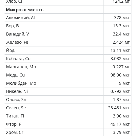
Хлор, Cl
124.2 мг
Микроэлементы
Алюминий, Al
378 мкг
Бор, B
13.3 мкг
Ванадий, V
32.4 мкг
Железо, Fe
2.424 мг
Йод, I
13.11 мкг
Кобальт, Co
8.082 мкг
Марганец, Mn
0.227 мг
Медь, Cu
98.96 мкг
Молибден, Mo
9 мкг
Никель, Ni
0.792 мкг
Олово, Sn
1.87 мкг
Селен, Se
23.481 мкг
Титан, Ti
3.96 мкг
Фтор, F
49.17 мкг
Хром, Cr
3.79 мкг