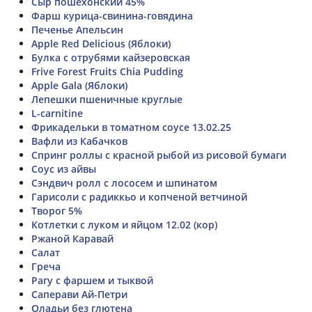
Сыр пошехонский 45%
Фарш курица-свинина-говядина
Печенье Апельсин
Apple Red Delicious (Яблоки)
Булка с отрубями кайзеровская
Frive Forest Fruits Chia Pudding
Apple Gala (Яблоки)
Лепешки пшеничные круглые
L-carnitine
Фрикадельки в томатном соусе 13.02.25
Вафли из Кабачков
Спринг роллы с красной рыбой из рисовой бумаги
Соус из айвы
Сэндвич ролл с лососем и шпинатом
Гарисоли с радиккьо и копченой ветчиной
Творог 5%
Котлетки с луком и яйцом 12.02 (кор)
Ржаной Каравай
Салат
Греча
Рагу с фаршем и тыквой
Саперави Ай-Петри
Оладьи без глютена