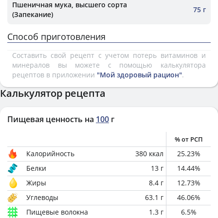
Пшеничная мука, высшего сорта
75 г
(Запекание)
Способ приготовления
Составить свой рецепт с учетом потерь витаминов и
минералов вы можете с помощью калькулятора
рецептов в приложении
"Мой здоровый рацион"
.
Калькулятор рецепта
Пищевая ценность на
100
г
% от РСП
Калорийность
380
ккал
25.23
%
Белки
13
г
14.44
%
Жиры
8.4
г
12.73
%
Углеводы
63.1
г
46.06
%
Пищевые волокна
1.3
г
6.5
%