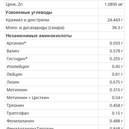
Цинк, Zn
1.0895 мг
Усвояемые углеводы
Крахмал и декстрины
24.443 г
Моно- и дисахариды (сахара)
38.3 г
Незаменимые аминокислоты
Аргинин*
0.593 г
Валин
0.578 г
Гистидин*
0.255 г
Изолейцин
0.45 г
Лейцин
0.81 г
Лизин
0.675 г
Метионин
0.315 г
Метионин + Цистеин
0.54 г
Треонин
0.458 г
Триптофан
0.15 г
Фенилаланин
0.488 г
Фенилаланин+Тирозин
0.848 г