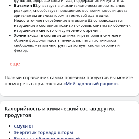
функцию, здоровье кожи и глаз, поддержание иммунитета.
Витамин В2
участвует в окислительно-восстановительных
реакциях, способствует повышению восприимчивости цвета
зрительным анализатором и темновой адаптации.
Недостаточное потребление витамина В2 сопровождается
нарушением состояния кожных покровов, слизистых оболочек,
нарушением светового и сумеречного зрения.
Холин
входит в состав лецитина, играет роль в синтезе и
обмене фосфолипидов в печени, является источником
свободных метильных групп, действует как липотропный
фактор.
еще
Полный справочник самых полезных продуктов вы можете
посмотреть в приложении
«Мой здоровый рацион»
.
Калорийность и химический состав других
продуктов
Смузи 01
Энергетик торнадо шторм
Вертута с яблоком и корицей