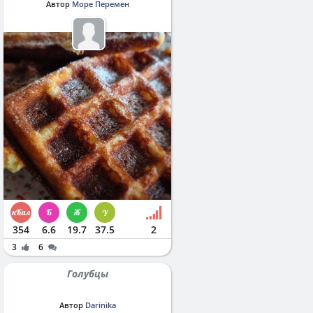
Автор
Море Перемен
354
6.6
19.7
37.5
2
3
6
Голубцы
Автор
Darinika