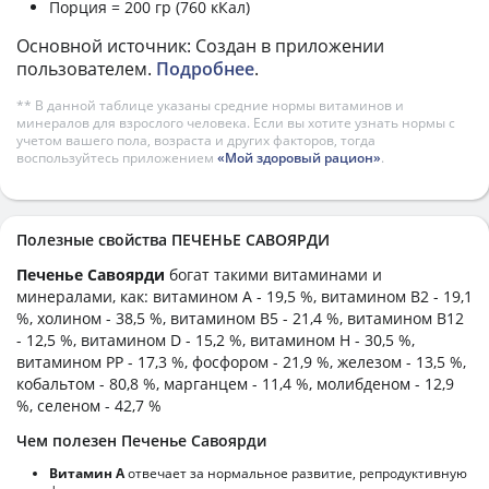
Порция = 200 гр (760 кКал)
Основной источник: Создан в приложении
пользователем.
Подробнее
.
** В данной таблице указаны средние нормы витаминов и
минералов для взрослого человека. Если вы хотите узнать нормы с
учетом вашего пола, возраста и других факторов, тогда
воспользуйтесь приложением
«Мой здоровый рацион»
.
Полезные свойства ПЕЧЕНЬЕ САВОЯРДИ
Печенье Савоярди
богат такими витаминами и
минералами, как: витамином А - 19,5 %, витамином B2 - 19,1
%, холином - 38,5 %, витамином B5 - 21,4 %, витамином B12
- 12,5 %, витамином D - 15,2 %, витамином H - 30,5 %,
витамином PP - 17,3 %, фосфором - 21,9 %, железом - 13,5 %,
кобальтом - 80,8 %, марганцем - 11,4 %, молибденом - 12,9
%, селеном - 42,7 %
Чем полезен Печенье Савоярди
Витамин А
отвечает за нормальное развитие, репродуктивную