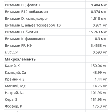
Витамин В9, фолаты
9.484 мкг
Витамин В12, кобаламин
0.374 мкг
Витамин D, кальциферол
1.518 мкг
Витамин Е, альфа токоферол, ТЭ
0.971 мг
Витамин Н, биотин
15.263 мкг
Витамин К, филлохинон
0.3 мкг
Витамин РР, НЭ
3.4538 мг
Ниацин
0.593 мг
Макроэлементы
Калий, K
150.04 мг
Кальций, Ca
48.99 мг
Кремний, Si
1.44 мг
Магний, Mg
14.76 мг
Натрий, Na
101.96 мг
Сера, S
151.95 мг
Фосфор, P
175.3 мг