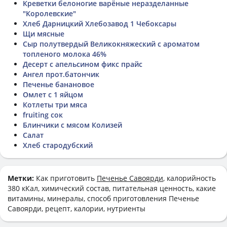
Креветки белоногие варёные неразделанные
"Королевские"
Хлеб Дарницкий Хлебозавод 1 Чебоксары
Щи мясные
Сыр полутвердый Великокняжеский с ароматом
топленого молока 46%
Десерт с апельсином фикс прайс
Ангел прот.батончик
Печенье банановое
Омлет с 1 яйцом
Котлеты три мяса
fruiting сок
Блинчики с мясом Колизей
Салат
Хлеб стародубский
Метки:
Как приготовить
Печенье Савоярди
, калорийность
380 кКал, химический состав, питательная ценность, какие
витамины, минералы, способ приготовления Печенье
Савоярди, рецепт, калории, нутриенты