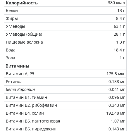
Калорийность
380 ккал
Белки
13 г
Жиры
8.4 г
Углеводы
63.1 г
Углеводы (общие)
28.1 г
Пищевые волокна
1.3 г
Вода
18.4 г
Зола
1 г
Витамины
Витамин А, РЭ
175.5 мкг
Ретинол
0.188 мг
бета Каротин
0.041 мг
Витамин В1, тиамин
0.096 мг
Витамин В2, рибофлавин
0.343 мг
Витамин В4, холин
192.48 мг
Витамин В5, пантотеновая
1.07 мг
Витамин В6, пиридоксин
0.143 мг