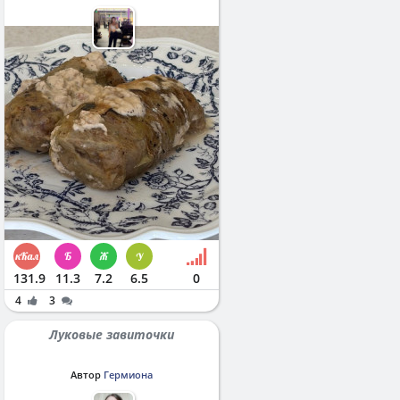
131.9
11.3
7.2
6.5
0
4
3
Луковые завиточки
Автор
Гермиона