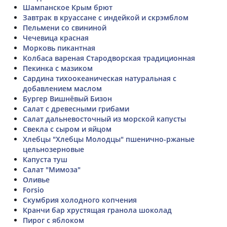
Шампанское Крым брют
Завтрак в круассане с индейкой и скрэмблом
Пельмени со свининой
Чечевица красная
Морковь пикантная
Колбаса вареная Стародворская традиционная
Пекинка с мазиком
Сардина тихоокеаническая натуральная с
добавлением маслом
Бургер Вишнёвый Бизон
Салат с древесными грибами
Салат дальневосточный из морской капусты
Свекла с сыром и яйцом
Хлебцы "Хлебцы Молодцы" пшенично-ржаные
цельнозерновые
Капуста туш
Салат "Мимоза"
Оливье
Forsio
Скумбрия холодного копчения
Кранчи бар хрустящая гранола шоколад
Пирог с яблоком