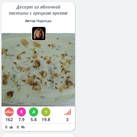
Десерт из яблочной
пастилы с грецким орехом
Автор
Надежда
162
7.9
5.8
19.8
3
0
0