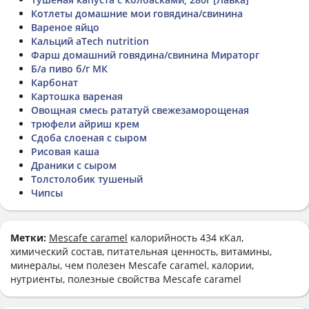
Котлеты домашние мои говядина/свинина
Вареное яйцо
Кальций aTech nutrition
Фарш домашний говядина/свинина Мираторг
Б/а пиво б/г МК
Карбонат
Картошка вареная
Овощная смесь рататуй свежезаморощеная
трюфели айриш крем
Сдоба слоеная с сыром
Рисовая каша
Драники с сыром
Толстолобик тушеный
Чипсы
Метки:
Mescafe caramel
калорийность 434 кКал,
химический состав, питательная ценность, витамины,
минералы, чем полезен Mescafe caramel, калории,
нутриенты, полезные свойства Mescafe caramel