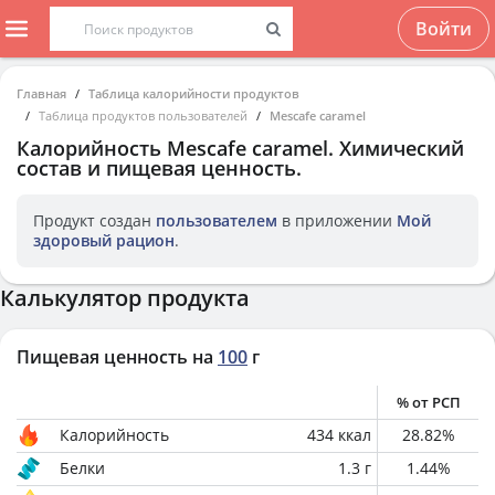
Войти
Главная
Таблица калорийности продуктов
Таблица продуктов пользователей
Mescafe caramel
Калорийность
Mescafe caramel
. Химический
состав и пищевая ценность.
Продукт создан
пользователем
в приложении
Мой
здоровый рацион
.
Калькулятор продукта
Пищевая ценность на
100
г
% от РСП
Калорийность
434
ккал
28.82
%
Белки
1.3
г
1.44
%