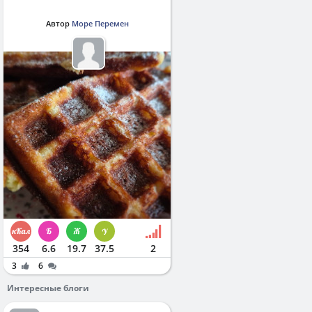
Автор
Море Перемен
354
6.6
19.7
37.5
2
3
6
Интересные блоги