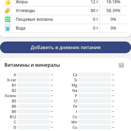
Жиры
12
г
18.18
%
Углеводы
80
г
58.39
%
Пищевые волокна
0
г
0
%
Вода
0
г
0
%
Добавить в дневник питания
Витамины и минералы
A
~
Ca
~
b-car
~
Si
~
В1
~
Mg
~
B2
~
Na
~
Холин
~
P
~
B5
~
Cl
~
B6
~
Fe
~
B9
~
I
~
B12
~
Co
~
C
~
Mn
~
D
~
Cu
~