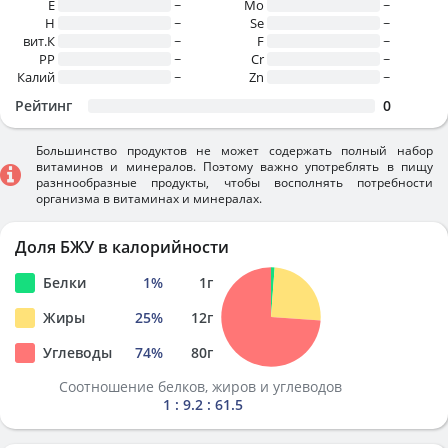
E
~
Mo
~
H
~
Se
~
вит.К
~
F
~
PP
~
Cr
~
Калий
~
Zn
~
Рейтинг
0
Большинство продуктов не может содержать полный набор
витаминов и минералов. Поэтому важно употреблять в пищу
разннообразные продукты, чтобы восполнять потребности
организма в витаминах и минералах.
Доля БЖУ в калорийности
Белки
1
%
1
г
Жиры
25
%
12
г
Углеводы
74
%
80
г
Соотношение белков, жиров и углеводов
1 : 9.2 : 61.5