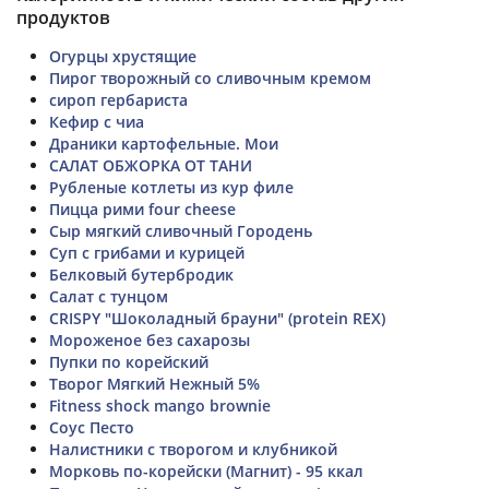
продуктов
Огурцы хрустящие
Пирог творожный со сливочным кремом
сироп гербариста
Кефир с чиа
Драники картофельные. Мои
САЛАТ ОБЖОРКА ОТ ТАНИ
Рубленые котлеты из кур филе
Пицца рими four cheese
Сыр мягкий сливочный Городень
Суп с грибами и курицей
Белковый бутербродик
Салат с тунцом
CRISPY "Шоколадный брауни" (protein REX)
Мороженое без сахарозы
Пупки по корейский
Творог Мягкий Нежный 5%
Fitness shock mango brownie
Соус Песто
Налистники с творогом и клубникой
Морковь по-корейски (Магнит) - 95 ккал