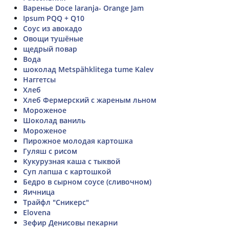
Варенье Doce laranja- Orange Jam
Ipsum PQQ + Q10
Соус из авокадо
Овощи тушёные
щедрый повар
Вода
шоколад Metspähklitega tume Kalev
Наггетсы
Хлеб
Хлеб Фермерский с жареным льном
Мороженое
Шоколад ваниль
Мороженое
Пирожное молодая картошка
Гуляш с рисом
Кукурузная каша с тыквой
Суп лапша с картошкой
Бедро в сырном соусе (сливочном)
Яичница
Трайфл "Сникерс"
Elovena
Зефир Денисовы пекарни