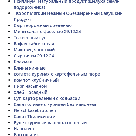
Псиллиум. Натуральный продукт (шелуха семян
подорожника)
Творог Мягкий Нежный Обезжиренный Савушкин
Продукт
Сыр творожный с зеленью
Мини салат с фасолью 29.12.24
Тыквенный суп
Вафля кабочковая
Маковец японский
Сырнички 29.12.24
Крахмал
Блины яичные
котлета куриная с картофельным пюре
Компот клубничный
Пирг насыпной
Хлеб Посадный
Суп картофельный с колбасой
Салат оливье с курицей без майонеза
Fleischkäsebrötchen
Салат Тбилиси дом
Рулет куриный варено-копченый
Наполеон
Рассольник