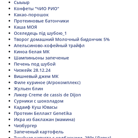
Сыыыр
Конфеты "ЧИО РИО"
Какао-порошок
Протеиновые батончики
Каша МОЯ
Оселедець під шубою_1
Творог домашний Молочный бидончик 5%
Апельсиново-кофейный трайфл
Киноа белая МК
Шампиньоны запеченые
Печень под шубой
Чизкейк 28.12.24
Вишневый джем МК
Филе куриное (Агрокомплекс)
Жульен блин
Ликер Creme de cassis de Dijon
Сурники с шоколадом
Кадаиф Куш Ювасы
Протеин Беллакт Genetika
Икра из баклажан (мамина)
Чизбургер
Запеченый картофель
Тушёная капуста с колбасками, 280г [Лавка]