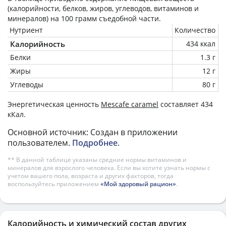
(калорийности, белков, жиров, углеводов, витаминов и
минералов) на
100 грамм
съедобной части.
Нутриент
Количество
Калорийность
434 ккал
Белки
1.3 г
Жиры
12 г
Углеводы
80 г
Энергетическая ценность
Mescafe caramel
составляет 434
кКал.
Основной источник: Создан в приложении
пользователем.
Подробнее
.
** В данной таблице указаны средние нормы витаминов и
минералов для взрослого человека. Если вы хотите узнать нормы с
учетом вашего пола, возраста и других факторов, тогда
воспользуйтесь приложением
«Мой здоровый рацион»
.
Калорийность и химический состав других