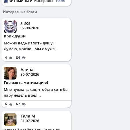
Витамины и минералы:
100%
Интересные блоги
Лиса
07-08-2026
Крик души
Можно ведь излить душу?
Думаю, можно.. Мы с муже...
4
84
Алина
30-07-2026
Где взять мотивацию?
Мне нужна такая, чтобы я хотя бы
пару недель в зел...
6
67
Тала М
31-07-2026
у людей с сайта есть какие-то