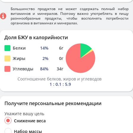
Большинство продуктов не может содержать полный набор
витаминов и минералов. Поэтому важно употреблять в пищу
разннообразные продукты, чтобы восполнять потребности
организма в витаминах и минералах.
Доля БЖУ в калорийности
Белки
14
%
6
г
Жиры
2
%
0
г
Углеводы
84
%
34
г
Соотношение белков, жиров и углеводов
1 : 0.1 : 5.9
Получите персональные рекомендации
Укажите вашу цель
Снижение веса
Набор массы