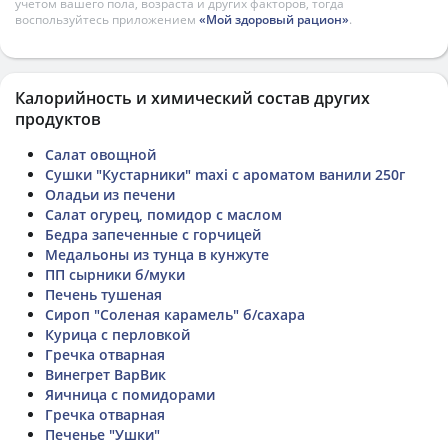
учетом вашего пола, возраста и других факторов, тогда
воспользуйтесь приложением
«Мой здоровый рацион»
.
Калорийность и химический состав других
продуктов
Салат овощной
Сушки "Кустарники" maxi с ароматом ванили 250г
Оладьи из печени
Салат огурец, помидор с маслом
Бедра запеченные с горчицей
Медальоны из тунца в кунжуте
ПП сырники б/муки
Печень тушеная
Сироп "Соленая карамель" б/сахара
Курица с перловкой
Гречка отварная
Винегрет ВарВик
Яичница с помидорами
Гречка отварная
Печенье "Ушки"