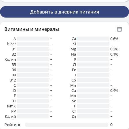
Добавить в дневник питания
Витамины и минералы
A
~
Ca
0.6%
b-car
~
Si
~
В1
~
Mg
0.3%
B2
~
Na
0.1%
Холин
~
P
~
B5
~
Cl
~
B6
~
Fe
~
B9
~
I
~
B12
~
Co
~
C
~
Mn
~
D
~
Cu
0.4%
E
~
Mo
~
H
~
Se
~
вит.К
~
F
~
PP
~
Cr
~
Калий
~
Zn
~
Рейтинг
0