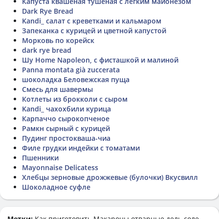
Капуста квашеная тушёная с лёгким майонезом
Dark Rye Bread
Kandi_ салат с креветками и кальмаром
Запеканка с курицей и цветной капустой
Морковь по корейск
dark rye bread
Шу Home Napoleon, с фисташкой и малиной
Panna montata già zuccerata
шоколадка Беловежская пуща
Смесь для шавермы
Котлеты из брокколи с сыром
Kandi_ чахохбили курица
Карпаччо сырокопченое
Рамкн сырный с курицей
Пудинг простокваша-чиа
Филе грудки индейки с томатами
Пшенники
Mayonnaise Delicatess
Хлебцы зерновые дрожжевые (булочки) Вкусвилл
Шоколадное суфле
Метки:
Как приготовить
Макароны отварные дель соле
,