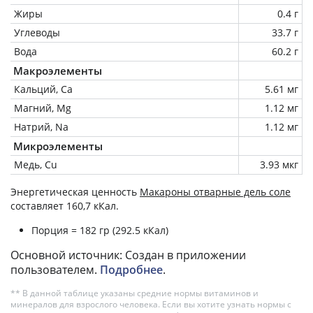
Жиры
0.4 г
Углеводы
33.7 г
Вода
60.2 г
Макроэлементы
Кальций, Ca
5.61 мг
Магний, Mg
1.12 мг
Натрий, Na
1.12 мг
Микроэлементы
Медь, Cu
3.93 мкг
Энергетическая ценность
Макароны отварные дель соле
составляет 160,7 кКал.
Порция = 182 гр (292.5 кКал)
Основной источник: Создан в приложении
пользователем.
Подробнее
.
** В данной таблице указаны средние нормы витаминов и
минералов для взрослого человека. Если вы хотите узнать нормы с