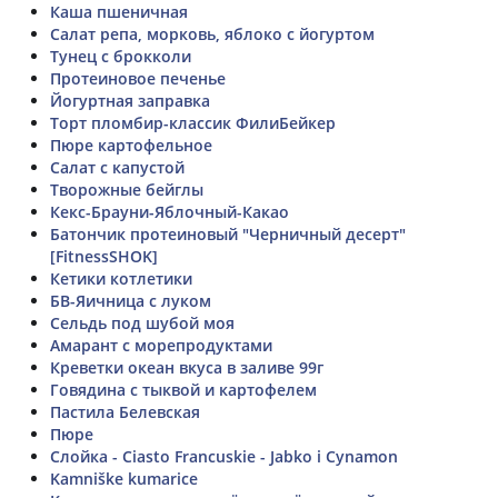
Каша пшеничная
Салат репа, морковь, яблоко с йогуртом
Тунец с брокколи
Протеиновое печенье
Йогуртная заправка
Торт пломбир-классик ФилиБейкер
Пюре картофельное
Салат с капустой
Творожные бейглы
Кекс-Брауни-Яблочный-Какао
Батончик протеиновый "Черничный десерт"
[FitnessSHOK]
Кетики котлетики
БВ-Яичница с луком
Сельдь под шубой моя
Амарант с морепродуктами
Креветки океан вкуса в заливе 99г
Говядина с тыквой и картофелем
Пастила Белевская
Пюре
Слойка - Ciasto Francuskie - Jabko i Cynamon
Kamniške kumarice