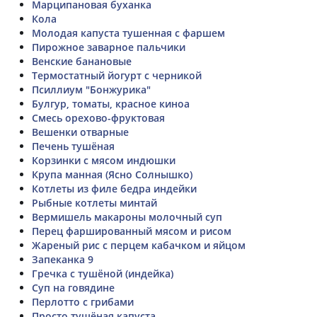
Марципановая буханка
Кола
Молодая капуста тушенная с фаршем
Пирожное заварное пальчики
Венские банановые
Термостатный йогурт с черникой
Псиллиум "Бонжурика"
Булгур, томаты, красное киноа
Смесь орехово-фруктовая
Вешенки отварные
Печень тушёная
Корзинки с мясом индюшки
Крупа манная (Ясно Солнышко)
Котлеты из филе бедра индейки
Рыбные котлеты минтай
Вермишель макароны молочный суп
Перец фаршированный мясом и рисом
Жареный рис с перцем кабачком и яйцом
Запеканка 9
Гречка с тушёной (индейка)
Суп на говядине
Перлотто с грибами
Просто тушёная капуста