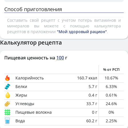
Способ приготовления
Составить свой рецепт с учетом потерь витаминов и
минералов вы можете с помощью калькулятора
рецептов в приложении
"Мой здоровый рацион"
.
Калькулятор рецепта
Пищевая ценность на
100
г
% от РСП
Калорийность
160.7
ккал
10.67
%
Белки
5.7
г
6.33
%
Жиры
0.4
г
0.61
%
Углеводы
33.7
г
24.6
%
Пищевые волокна
0
г
0
%
Вода
60.2
г
2.25
%