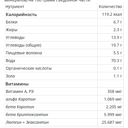
Нутриент
Количество
Калорийность
119.2 ккал
Белки
6.7 г
Жиры
2.3 г
Углеводы
13.9 г
Углеводы (общие)
19.7 г
Пищевые волокна
5.5 г
Вода
70.3 г
Органические кислоты
0.1 г
Зола
1.1 г
Витамины
Витамин А, РЭ
358 мкг
альфа Каротин
1.069 мкг
бета Каротин
2.205 мг
бета Криптоксантин
5.999 мкг
Лютеин + Зеаксантин
25.687 мкг