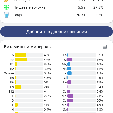
Пищевые волокна
5.5
г
27.5
%
Вода
70.3
г
2.63
%
Добавить в дневник питания
Витамины и минералы
A
40%
Ca
3.1%
b-car
44%
Si
16%
В1
8.6%
Mg
10%
B2
3.3%
Na
14%
Холин
0.5%
P
15%
B5
4.5%
Cl
0.6%
B6
6%
Fe
13%
B9
24%
I
0.4%
B12
~
Co
9.4%
C
2.8%
Mn
21%
D
~
Cu
20%
E
11%
Mo
4.9%
H
0.4%
Se
1.8%