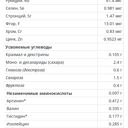
Рубидий, Rb
61.4 мкг
Селен, Se
0.981 мкг
Стронций, Sr
1.47 мкг
Фтор, F
13.01 мкг
Хром, Cr
0.83 мкг
Цинк, Zn
0.9523 мг
Усвояемые углеводы
Крахмал и декстрины
0.105 г
Моно- и дисахариды (сахара)
2.4 г
Глюкоза (декстроза)
0.6 г
Сахароза
1.5 г
Фруктоза
0.4 г
Незаменимые аминокислоты
0.097 г
Аргинин*
0.412 г
Валин
0.335 г
Гистидин*
0.177 г
Изолейцин
0.285 г