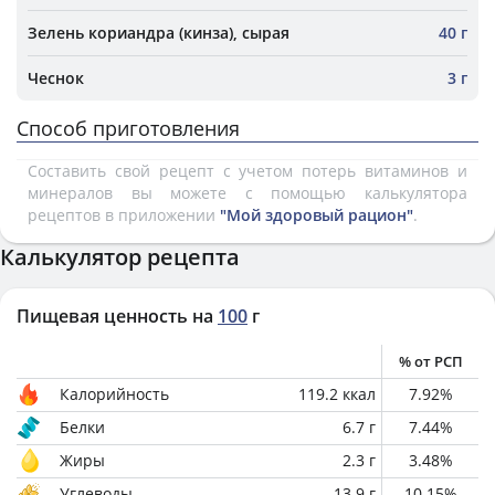
Зелень кориандра (кинза), сырая
40 г
Чеснок
3 г
Способ приготовления
Составить свой рецепт с учетом потерь витаминов и
минералов вы можете с помощью калькулятора
рецептов в приложении
"Мой здоровый рацион"
.
Калькулятор рецепта
Пищевая ценность на
100
г
% от РСП
Калорийность
119.2
ккал
7.92
%
Белки
6.7
г
7.44
%
Жиры
2.3
г
3.48
%
Углеводы
13.9
г
10.15
%