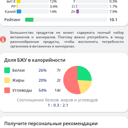
вит.К
12%
F
0.3%
PP
3.4%
Cr
1.7%
Калий
14%
Zn
7.9%
Рейтинг
10.1
Большинство продуктов не может содержать полный набор
витаминов и минералов. Поэтому важно употреблять в пищу
разннообразные продукты, чтобы восполнять потребности
организма в витаминах и минералах.
Доля БЖУ в калорийности
Белки
26
%
7
г
Жиры
20
%
2
г
Углеводы
54
%
14
г
Соотношение белков, жиров и углеводов
1 : 0.3 : 2.1
Получите персональные рекомендации