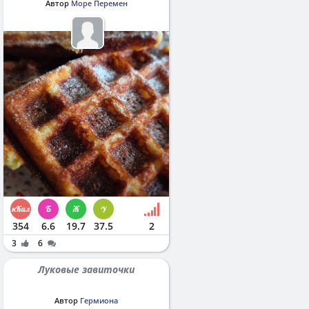
Автор
Море Перемен
354
6.6
19.7
37.5
2
3
6
Луковые завиточки
Автор
Гермиона