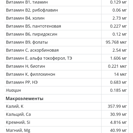
Витамин В1, тиамин
0.129 мг
Витамин В2, рибофлавин
0.06 мг
Витамин В4, холин
2.73 мг
Витамин В5, пантотеновая
0.227 мг
Витамин В6, пиридоксин
0.12 мг
Витамин В9, фолаты
95.768 мкг
Витамин C, аскорбиновая
2.54 мг
Витамин Е, альфа токоферол, ТЭ
1.606 мг
Витамин Н, биотин
0.221 мкг
Витамин К, филлохинон
14 мкг
Витамин РР, НЭ
0.683 мг
Ниацин
0.185 мг
Макроэлементы
Калий, K
357.99 мг
Кальций, Ca
30.99 мг
Кремний, Si
4.816 мг
Магний, Mg
40.99 мг