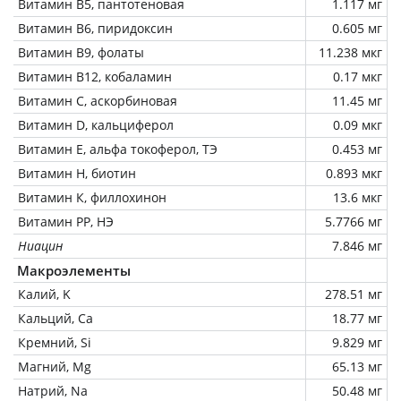
Витамин В5, пантотеновая
1.117 мг
Витамин В6, пиридоксин
0.605 мг
Витамин В9, фолаты
11.238 мкг
Витамин В12, кобаламин
0.17 мкг
Витамин C, аскорбиновая
11.45 мг
Витамин D, кальциферол
0.09 мкг
Витамин Е, альфа токоферол, ТЭ
0.453 мг
Витамин Н, биотин
0.893 мкг
Витамин К, филлохинон
13.6 мкг
Витамин РР, НЭ
5.7766 мг
Ниацин
7.846 мг
Макроэлементы
Калий, K
278.51 мг
Кальций, Ca
18.77 мг
Кремний, Si
9.829 мг
Магний, Mg
65.13 мг
Натрий, Na
50.48 мг