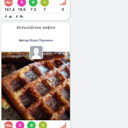
167.4
18.6
7.3
7
0
4
4
Бельгийские вафли
Автор
Море Перемен