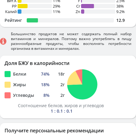
вит.К
11%
F
2.5%
PP
29%
Cr
38%
Калий
11%
Zn
9.2%
Рейтинг
12.9
Большинство продуктов не может содержать полный набор
витаминов и минералов. Поэтому важно употреблять в пищу
разннообразные продукты, чтобы восполнять потребности
организма в витаминах и минералах.
Доля БЖУ в калорийности
Белки
74
%
18
г
Жиры
18
%
2
г
Углеводы
8
%
2
г
Соотношение белков, жиров и углеводов
1 : 0.1 : 0.1
Получите персональные рекомендации