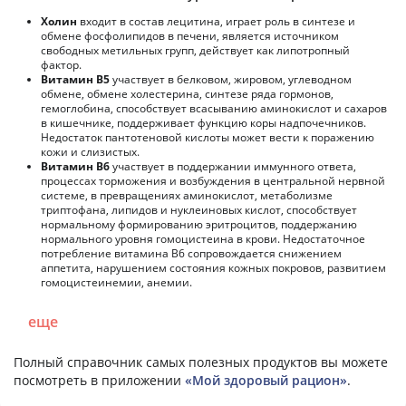
Холин
входит в состав лецитина, играет роль в синтезе и
обмене фосфолипидов в печени, является источником
свободных метильных групп, действует как липотропный
фактор.
Витамин В5
участвует в белковом, жировом, углеводном
обмене, обмене холестерина, синтезе ряда гормонов,
гемоглобина, способствует всасыванию аминокислот и сахаров
в кишечнике, поддерживает функцию коры надпочечников.
Недостаток пантотеновой кислоты может вести к поражению
кожи и слизистых.
Витамин В6
участвует в поддержании иммунного ответа,
процессах торможения и возбуждения в центральной нервной
системе, в превращениях аминокислот, метаболизме
триптофана, липидов и нуклеиновых кислот, способствует
нормальному формированию эритроцитов, поддержанию
нормального уровня гомоцистеина в крови. Недостаточное
потребление витамина В6 сопровождается снижением
аппетита, нарушением состояния кожных покровов, развитием
гомоцистеинемии, анемии.
еще
Полный справочник самых полезных продуктов вы можете
посмотреть в приложении
«Мой здоровый рацион»
.