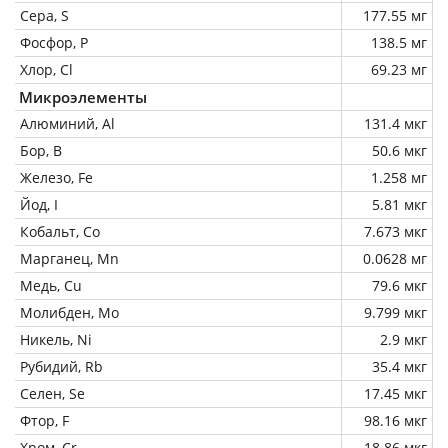
Сера, S
177.55 мг
Фосфор, P
138.5 мг
Хлор, Cl
69.23 мг
Микроэлементы
Алюминий, Al
131.4 мкг
Бор, B
50.6 мкг
Железо, Fe
1.258 мг
Йод, I
5.81 мкг
Кобальт, Co
7.673 мкг
Марганец, Mn
0.0628 мг
Медь, Cu
79.6 мкг
Молибден, Mo
9.799 мкг
Никель, Ni
2.9 мкг
Рубидий, Rb
35.4 мкг
Селен, Se
17.45 мкг
Фтор, F
98.16 мкг
Хром, Cr
18.86 мкг