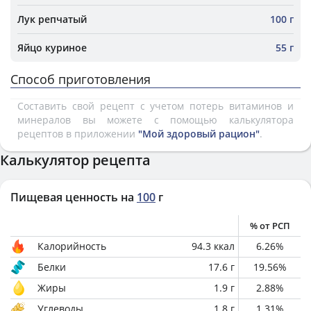
Лук репчатый
100 г
Яйцо куриное
55 г
Способ приготовления
Составить свой рецепт с учетом потерь витаминов и
минералов вы можете с помощью калькулятора
рецептов в приложении
"Мой здоровый рацион"
.
Калькулятор рецепта
Пищевая ценность на
100
г
% от РСП
Калорийность
94.3
ккал
6.26
%
Белки
17.6
г
19.56
%
Жиры
1.9
г
2.88
%
Углеводы
1.8
г
1.31
%