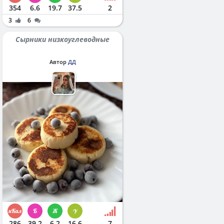
354
6.6
19.7
37.5
2
3
6
Сырники низкоуглеводные
Автор
ДД
286
39.2
6.2
16.6
7