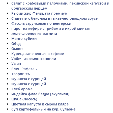
Салат с крабовыми палочками, пекинской капустой и
болгарским перцем
Рыбий жир Фелицата премиум
Спагетти с беконом в тыквенно-овощном соусе
Фасоль стручковая по-венгерски
пирог на кефире с грибами и икрой минтая
желе слоеное из магнита
Манго кубики
Обед
Омлет
Курица запеченная в кефире
Урбеч из семян конопли
Ужин
Блин Рафаэль
Творог 9%
Фунчоза с курицей
Фунчоза с курицей
Хлеб арома
Индейка филе бедра [вкусвилл]
Шуба (Лосось)
Цветная капуста в сыром кляре
Суп картофельный на кур. бульоне