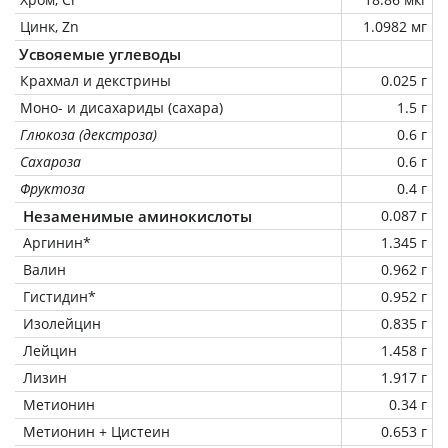
Цинк, Zn
1.0982 мг
Усвояемые углеводы
Крахмал и декстрины
0.025 г
Моно- и дисахариды (сахара)
1.5 г
Глюкоза (декстроза)
0.6 г
Сахароза
0.6 г
Фруктоза
0.4 г
Незаменимые аминокислоты
0.087 г
Аргинин*
1.345 г
Валин
0.962 г
Гистидин*
0.952 г
Изолейцин
0.835 г
Лейцин
1.458 г
Лизин
1.917 г
Метионин
0.34 г
Метионин + Цистеин
0.653 г