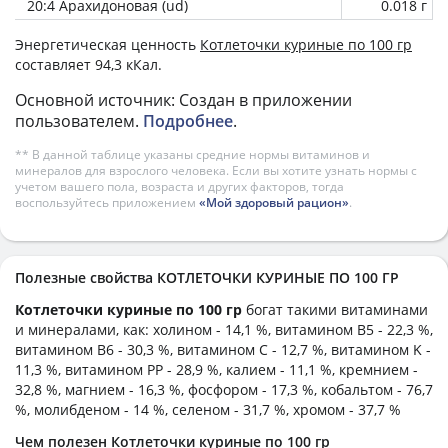
20:4 Арахидоновая (ud)
0.018 г
Энергетическая ценность
Котлеточки куриные по 100 гр
составляет 94,3 кКал.
Основной источник: Создан в приложении
пользователем.
Подробнее
.
** В данной таблице указаны средние нормы витаминов и
минералов для взрослого человека. Если вы хотите узнать нормы с
учетом вашего пола, возраста и других факторов, тогда
воспользуйтесь приложением
«Мой здоровый рацион»
.
Полезные свойства КОТЛЕТОЧКИ КУРИНЫЕ ПО 100 ГР
Котлеточки куриные по 100 гр
богат такими витаминами
и минералами, как: холином - 14,1 %, витамином B5 - 22,3 %,
витамином B6 - 30,3 %, витамином C - 12,7 %, витамином K -
11,3 %, витамином PP - 28,9 %, калием - 11,1 %, кремнием -
32,8 %, магнием - 16,3 %, фосфором - 17,3 %, кобальтом - 76,7
%, молибденом - 14 %, селеном - 31,7 %, хромом - 37,7 %
Чем полезен Котлеточки куриные по 100 гр