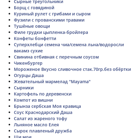
Сырные треугольники
Борщ с говядиной
Куриный рулет с грибами и сыром
Фузили с прованскими травами
Тушёные овощи
Филе грудки цыпленка-бройлера
Конфеты бонфетти
Суперхлебци семена чиа/семена льна/водоросли
вакамэ сухие
Свинина отбивная с перечным соусом
Чикенбургер
Мороженое Вкусно сливочное стак.70гр.без обёртки
Огурцы Даша
Жевательный мармелад "Мayama"
Сырники
Картофель по деревенски
Компот из вишни
Брынза сербская Моя кравица
Соус Краснодарский Даша
Салат из жареного тофу
Льняное масло Елея
Сырок плавленый дружба
Щи мои