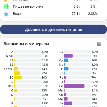
Пищевые волокна
0.6
г
3
%
Вода
77.1
г
2.88
%
Добавить в дневник питания
Витамины и минералы
A
1.9%
Ca
1.9%
b-car
0.3%
Si
33%
В1
4.1%
Mg
16%
B2
4.5%
Na
3.9%
Холин
14%
P
17%
B5
22%
Cl
3%
B6
30%
Fe
7%
B9
2.8%
I
3.9%
B12
5.7%
Co
77%
C
13%
Mn
3.1%
D
0.9%
Cu
8%
E
3%
Mo
14%
H
1.8%
Se
32%