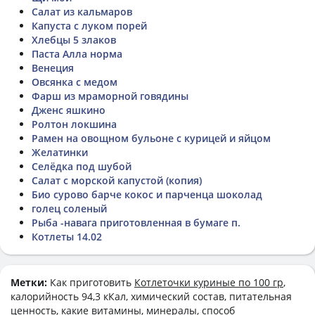
Салат из кальмаров
Капуста с луком порей
Хлебцы 5 злаков
Паста Алла норма
Венеция
Овсянка с медом
Фарш из мраморной говядины
Дженс яшкино
Ролтон локшина
Рамен на овощном бульоне с курицей и яйцом
Желатинки
Селёдка под шубой
Салат с морской капустой (копия)
Био сурово барче кокос и парченца шоколад
голец соленый
Рыба -навага приготовленная в бумаге п.
Котлеты 14.02
Метки:
Как приготовить
Котлеточки куриные по 100 гр
,
калорийность 94,3 кКал, химический состав, питательная
ценность, какие витамины, минералы, способ