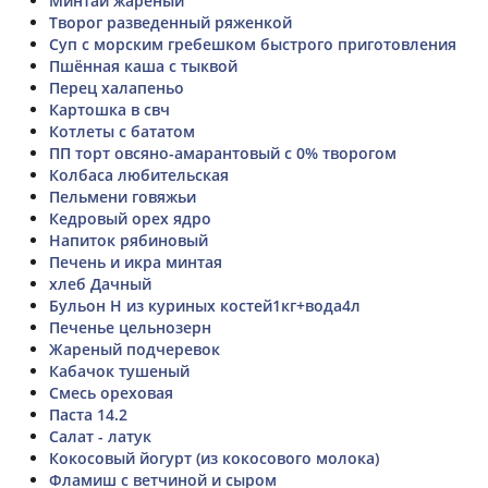
Минтай жареный
Творог разведенный ряженкой
Суп с морским гребешком быстрого приготовления
Пшённая каша с тыквой
Перец халапеньо
Картошка в свч
Котлеты с бататом
ПП торт овсяно-амарантовый с 0% творогом
Колбаса любительская
Пельмени говяжьи
Кедровый орех ядро
Напиток рябиновый
Печень и икра минтая
хлеб Дачный
Бульон Н из куриных костей1кг+вода4л
Печенье цельнозерн
Жареный подчеревок
Кабачок тушеный
Смесь ореховая
Паста 14.2
Салат - латук
Кокосовый йогурт (из кокосового молока)
Фламиш с ветчиной и сыром