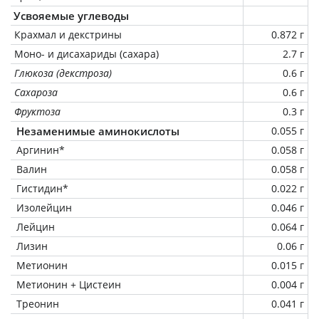
Усвояемые углеводы
Крахмал и декстрины
0.872 г
Моно- и дисахариды (сахара)
2.7 г
Глюкоза (декстроза)
0.6 г
Сахароза
0.6 г
Фруктоза
0.3 г
Незаменимые аминокислоты
0.055 г
Аргинин*
0.058 г
Валин
0.058 г
Гистидин*
0.022 г
Изолейцин
0.046 г
Лейцин
0.064 г
Лизин
0.06 г
Метионин
0.015 г
Метионин + Цистеин
0.004 г
Треонин
0.041 г