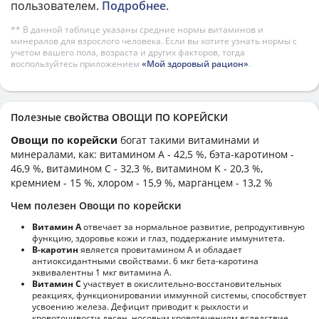
пользователем.
Подробнее
.
** В данной таблице указаны средние нормы витаминов и
минералов для взрослого человека. Если вы хотите узнать нормы с
учетом вашего пола, возраста и других факторов, тогда
воспользуйтесь приложением
«Мой здоровый рацион»
.
Полезные свойства ОВОЩИ ПО КОРЕЙСКИ
Овощи по корейски
богат такими витаминами и
минералами, как: витамином А - 42,5 %, бэта-каротином -
46,9 %, витамином C - 32,3 %, витамином K - 20,3 %,
кремнием - 15 %, хлором - 15,9 %, марганцем - 13,2 %
Чем полезен Овощи по корейски
Витамин А
отвечает за нормальное развитие, репродуктивную
функцию, здоровье кожи и глаз, поддержание иммунитета.
В-каротин
является провитамином А и обладает
антиоксидантными свойствами. 6 мкг бета-каротина
эквивалентны 1 мкг витамина А.
Витамин С
участвует в окислительно-восстановительных
реакциях, функционировании иммунной системы, способствует
усвоению железа. Дефицит приводит к рыхлости и
кровоточивости десен, носовым кровотечениям вследствие