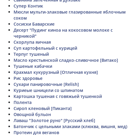
Супер Контик
Мюсли мульти-злаковые глазированные яблочным
соком
Сосиски Баварские
Десерт "Пудинг киноа на кокосовом молоке с
черникой"
Скорлупа яичная
Суп картофельный с курицей
Терпуг тушеный
Масло крестьянской сладко-сливочное [Витако]
Тушеные кабачки
Крахмал кукурузный [Отличная кухня]
Рис здоровье
Сухари панировочные [Relish]
Куриеые шницели со шпинатом
Картошка тушеная с говяжьей тушенкой
Полента
Сироп кленовый [Пиканта]
Овощной бульон
Лаваш "Золотое руно" [Русский хлеб]
Батончик с цельными злаками (клюква, вишня, мед)
Протеин для веганов