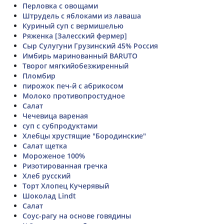
Перловка с овощами
Штрудель с яблоками из лаваша
Куриный суп с вермишелью
Ряженка [Залесский фермер]
Сыр Сулугуни Грузинский 45% Россия
Имбирь маринованный BARUTO
Творог мягкийобезжиренный
Пломбир
пирожок печ-й с абрикосом
Молоко противопростудное
Салат
Чечевица вареная
суп с субпродуктами
Хлебцы хрустящие "Бородинские"
Салат щетка
Мороженое 100%
Ризотированная гречка
Хлеб русский
Торт Хлопец Кучерявый
Шоколад Lindt
Салат
Соус-рагу на основе говядины