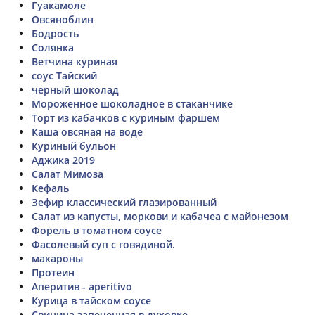
Гуакамоле
Овсяноблин
Бодрость
Солянка
Ветчина куриная
соус Тайский
черный шоколад
Мороженное шоколадное в стаканчике
Торт из кабачков с куриным фаршем
Каша овсяная на воде
Куриный бульон
Аджика 2019
Салат Мимоза
Кефаль
Зефир классический глазированный
Салат из капусты, моркови и кабачеа с майонезом
Форель в томатном соусе
Фасолевый суп с говядиной.
макароны
Протеин
Аперитив - aperitivo
Курица в тайском соусе
Свинина запеченная в духовке