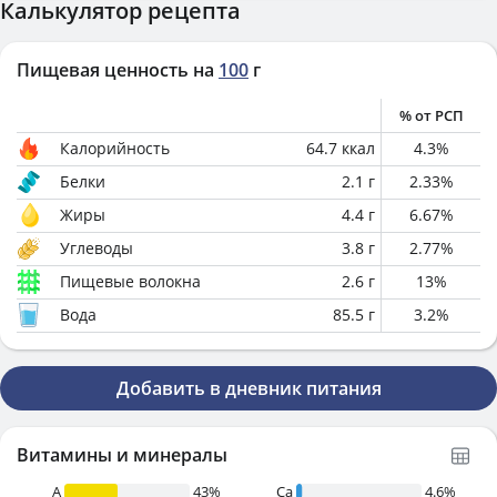
Калькулятор рецепта
Пищевая ценность на
100
г
% от РСП
Калорийность
64.7
ккал
4.3
%
Белки
2.1
г
2.33
%
Жиры
4.4
г
6.67
%
Углеводы
3.8
г
2.77
%
Пищевые волокна
2.6
г
13
%
Вода
85.5
г
3.2
%
Добавить в дневник питания
Витамины и минералы
A
43%
Ca
4.6%