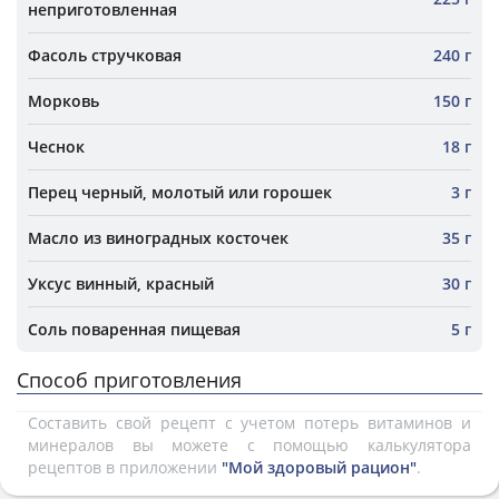
неприготовленная
Фасоль стручковая
240 г
Морковь
150 г
Чеснок
18 г
Перец черный, молотый или горошек
3 г
Масло из виноградных косточек
35 г
Уксус винный, красный
30 г
Соль поваренная пищевая
5 г
Способ приготовления
Составить свой рецепт с учетом потерь витаминов и
минералов вы можете с помощью калькулятора
рецептов в приложении
"Мой здоровый рацион"
.