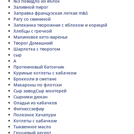
№3 повидло из яблок
Заливной пирог
Заправка французская легкая m&S
Рагу со свининой
Запеканка творожная с яблоком и корицей
Хлебцы с гречкой
Малиновое кето-варенье
Творог Домашний
Шарлотка с творогом
сыр
А
Протеиновый батончик
Куриные котлеты с кабачком
Брокколи в сметане
Макароны по флотски
Сыр заводСыр монтерей
Сырники дюкан
Оладьи из кабачков
Фитнессзефир
Полезное Хачапури
Котлеты с кабачком
Тыквенное масло
Грушевый десерт