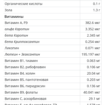
Органические кислоты
0.1 г
Зола
1.3 г
Витамины
Витамин А, РЭ
382.6 мкг
альфа Каротин
3.352 мкг
бета Каротин
2.345 мг
бета Криптоксантин
0.254 мкг
Ликопин
0.071 мкг
Лютеин + Зеаксантин
195.197 мкг
Витамин В1, тиамин
0.063 мг
Витамин В2, рибофлавин
0.106 мг
Витамин В4, холин
20.04 мг
Витамин В5, пантотеновая
0.203 мг
Витамин В6, пиридоксин
0.136 мг
Витамин В9, фолаты
40.041 мкг
Витамин C, аскорбиновая
29.1 мг
Витамин Е, альфа токоферол, ТЭ
1.578 мг