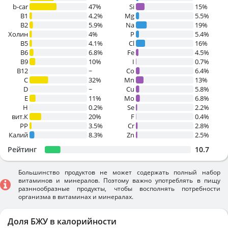
b-car
47%
Si
15%
В1
4.2%
Mg
5.5%
B2
5.9%
Na
19%
Холин
4%
P
5.4%
B5
4.1%
Cl
16%
B6
6.8%
Fe
4.5%
B9
10%
I
0.7%
B12
~
Co
6.4%
C
32%
Mn
13%
D
~
Cu
5.8%
E
11%
Mo
6.8%
H
0.2%
Se
2.2%
вит.К
20%
F
0.4%
PP
3.5%
Cr
2.8%
Калий
8.3%
Zn
2.5%
Рейтинг
10.7
Большинство продуктов не может содержать полный набор
витаминов и минералов. Поэтому важно употреблять в пищу
разннообразные продукты, чтобы восполнять потребности
организма в витаминах и минералах.
Доля БЖУ в калорийности