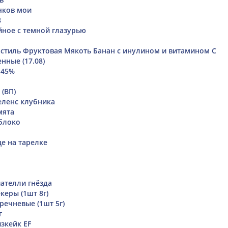
чков мои
8
ное с темной глазурью
стиль Фруктовая Мякоть Банан с инулином и витамином С
ные (17.08)
 45%
 (ВП)
еленс клубника
мята
блоко
е на тарелке
ателли гнёзда
екеры (1шт 8г)
речневые (1шт 5г)
г
зкейк EF