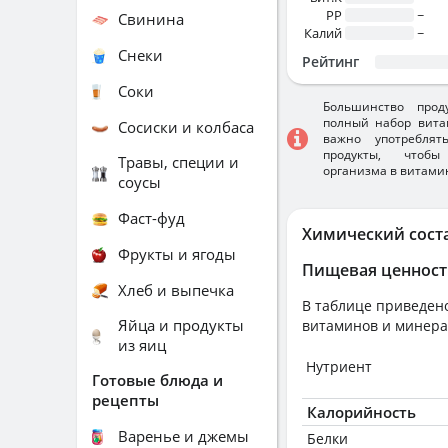
PP
~
Свинина
Калий
~
Снеки
Рейтинг
Соки
Большинство прод
полный набор вита
Сосиски и колбаса
важно употребля
продукты, чтобы
Травы, специи и
организма в витами
соусы
Фаст-фуд
Химический сост
Фрукты и ягоды
Пищевая ценност
Хлеб и выпечка
В таблице приведено
Яйца и продукты
витаминов и минера
из яиц
Нутриент
Готовые блюда и
рецепты
Калорийность
Варенье и джемы
Белки