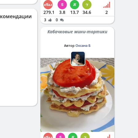
279.1
3.8
13.7
34.6
2
екомендации
3
0
Кабачковые мини-тортики
Автор
Оксана Б