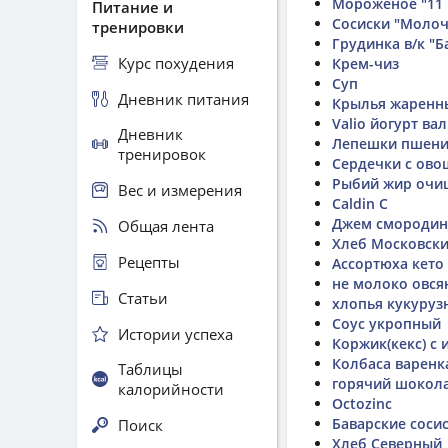
Мороженое "11 
Питание и
Сосиски "Молоч
тренировки
Грудинка в/к "Б
Курс похудения
Крем-чиз
Суп
Дневник питания
Крылья жаренн
Valio йогурт ва
Дневник
Лепешки пшенич
тренировок
Сердечки с ов
Рыбий жир очи
Вес и измерения
Caldin C
Джем смородин
Общая лента
Хлеб Московск
Рецепты
Ассортюха кето
не молоко овся
Статьи
хлопья кукуруз
Соус укропный
Истории успеха
Коржик(кекс) с
Колбаса варенк
Таблицы
горячий шокол
калорийности
Octozinc
Баварские соси
Поиск
Хлеб Северный