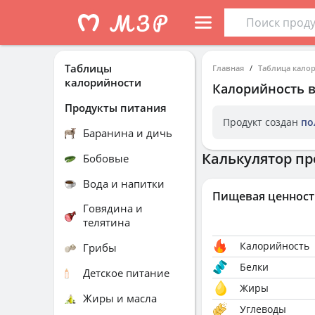
Таблицы
Главная
Таблица кало
калорийности
Калорийность
Продукты питания
Продукт создан
по
Баранина и дичь
Калькулятор пр
Бобовые
Вода и напитки
Пищевая ценност
Говядина и
телятина
Калорийность
Грибы
Белки
Детское питание
Жиры
Жиры и масла
Углеводы