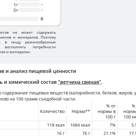
Cr
~
Zn
~
0
уктов не может содержать
минов и минералов. Поэтому
ть в пищу разннообразные
 восполнять потребности
нах и минералах.
ав и анализ пищевой ценности
ь и химический состав
"ветчина свиная"
.
 содержание пищевых веществ (калорийности, белков, жиров, у
лов) на
100 грамм
съедобной части.
% от
%
Количество
Норма**
нормы в
норм
100 г
100 к
118 ккал
1684 ккал
7%
5
16 г
76 г
21.1%
17