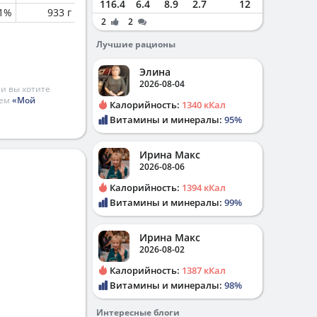
116.4
6.4
8.9
2.7
12
.1%
933 г
2
2
Лучшие рационы
Элина
2026-08-04
и вы хотите
ием
«Мой
Калорийность:
1340 кКал
Витамины и минералы:
95%
Ирина Макс
2026-08-06
Калорийность:
1394 кКал
Витамины и минералы:
99%
Ирина Макс
2026-08-02
Калорийность:
1387 кКал
Витамины и минералы:
98%
Интересные блоги