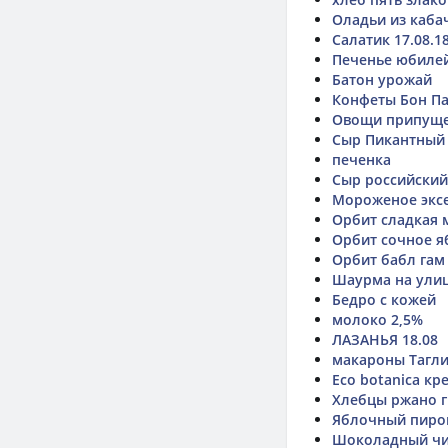
Оладьи из каба
Салатик 17.08.1
Печенье юбилей
Батон урожай
Конфеты Бон Па
Овощи припущен
Сыр Пикантный
печенка
Сыр российский
Мороженое экс
Орбит сладкая 
Орбит сочное я
Орбит бабл гам
Шаурма на улиц
Бедро с кожей
молоко 2,5%
ЛАЗАНЬЯ 18.08
макароны Тагли
Eco botanica кр
Хлебцы ржано г
Яблочный пиро
Шоколадный чи