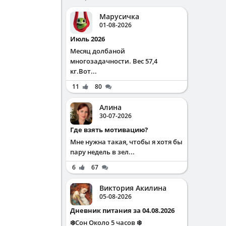
Марусичка
01-08-2026
Июль 2026
Месяц долбаной
многозадачности. Вес 57,4
кг.Вот...
11
80
Алина
30-07-2026
Где взять мотивацию?
Мне нужна такая, чтобы я хотя бы
пару недель в зел...
6
67
Виктория Акилина
05-08-2026
Дневник питания за 04.08.2026
❄️Сон Около 5 часов ❄️