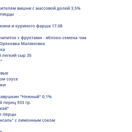
нителем вишни с массовой долей 3,5%
 пиццы
укини и куриного фарша 17.08
апиток с фруктами - яблоко-семена чиа
 Ореховка Малиновка
чка
 легкий сыр 35
"
овые
ом соусе
ики
Савушкин "Нежный" 0,1%
перец 933 гр.
жай"
е перцы
нсаль" с лимонным соком
в