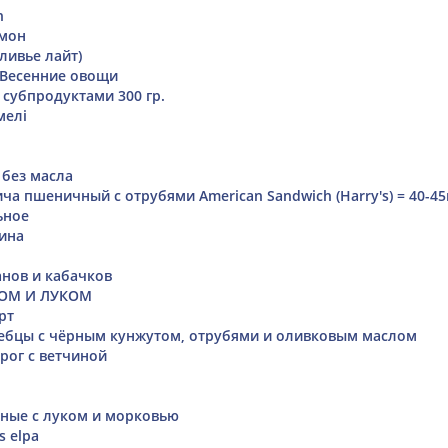
n
имон
ливье лайт)
 Весенние овощи
 субпродуктами 300 гр.
мелі
 без масла
ча пшеничный с отрубями American Sandwich (Harry's) = 40-45
ьное
ина
анов и кабачков
ЛОМ И ЛУКОМ
рт
ебцы с чёрным кунжутом, отрубями и оливковым маслом
рог с ветчиной
ные с луком и морковью
s elpa