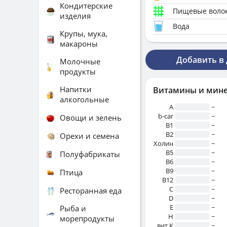
Кондитерские
Пищевые воло
изделия
Вода
Крупы, мука,
макароны
Добавить в
Молочные
продукты
Напитки
Витамины и мин
алкогольные
A
~
b-car
~
Овощи и зелень
В1
~
B2
~
Орехи и семена
Холин
~
B5
~
Полуфабрикаты
B6
~
B9
~
Птица
B12
~
C
~
Ресторанная еда
D
~
E
~
Рыба и
H
~
морепродукты
вит.К
~