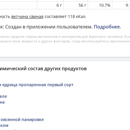
6 г
56 г
10.7%
9
ность
ветчина свиная
составляет 118 кКал.
к: Создан в приложении пользователем.
Подробнее
.
азаны средние нормы витаминов и минералов для взрослого человека. Есл
вашего пола, возраста и других факторов, тогда воспользуйтесь приложен
имический состав других продуктов
я ядрица пропаренная первый сорт
деле
на
 овсянной панировке
оком