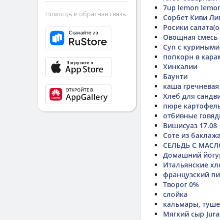
7up lemon lemo
Помощь и обратная связь
Сорбет Киви Л
Росики салата(о
Овощная смесь
Суп с куриными
попкорн в кара
Хинкалии
Баунти
каша гречневая
Хлеб для сандви
пюре картофел
отбивные говяд
Вишисуаз 17.08
Соте из баклаж
СЕЛЬДЬ С МАС
Домашний йогу
Итальянские хл
французский пи
Творог 0%
слойка
кальмары, туше
Мягкий сыр Jura