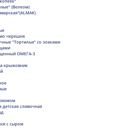
копеек"
ные" (Велком)
аварская"(ALMAK)
ые
лио черешня
ные "Тортильи" со злаками
ощами
щенный ОМЕГА-3
а-крыжовник
ий
ное
ные
 изюмом
а детская сливочная
ад
ски с сыром