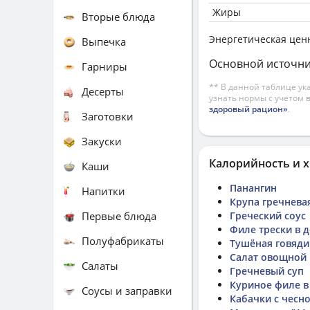
Жиры
Вторые блюда
Энергетическая цен
Выпечка
Основной источни
Гарниры
** В данной таблице ук
Десерты
узнать нормы с учетом 
здоровый рацион»
.
Заготовки
Закуски
Калорийность и х
Каши
Панангин
Напитки
Крупа гречнева
Первые блюда
Греческий соус
Филе трески в 
Полуфабрикаты
Тушёная говяди
Салат овощной
Салаты
Гречневый суп
Куриное филе в
Соусы и заправки
Кабачки с чесн