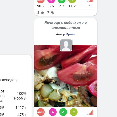
90.2
5.6
2.2
11.7
9
5
7
Яичница с кабачками и
шампиньонами
Автор
Ирина
глеводов,
 от
100%
ы в
нормы
кал
.9%
1427 г
.9%
475 г