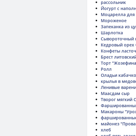
рассольник
Йогурт с напол
Моцарелла для
Мороженое
Запеканка из ц
Шарлотка
Сывороточный н
Кедровый орех
Конфеты ласто
Брест литовский
Торт "Жозефина
Ролл
Оладьи кабачк
крылья в медов
Ленивые варен
Маасдам сыр
Творог мягкий 
Фаршированный 
Макароны "Уро
фаршированны
майонез "Прова
хлеб
хлеб пять злако