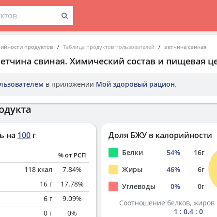
рийности продуктов
Таблица продуктов пользователей
ветчина свиная
ветчина свиная
. Химический состав и пищевая ц
льзователем
в приложении
Мой здоровый рацион
.
одукта
ь на
100
г
Доля БЖУ в калорийности
Белки
54
%
16
г
% от РСП
118
ккал
7.84
%
Жиры
46
%
6
г
16
г
17.78
%
Углеводы
0
%
0
г
6
г
9.09
%
Соотношение белков, жиров 
1 : 0.4 : 0
0
г
0
%