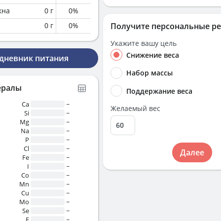
кна
0
г
0
%
0
г
0
%
Получите персональные р
Укажите вашу цель
Снижение веса
 дневник питания
Набор массы
ералы
Поддержание веса
Ca
~
Желаемый вес
Si
~
Mg
~
Na
~
P
~
Cl
~
Далее
Fe
~
I
~
Co
~
Mn
~
Cu
~
Mo
~
Se
~
F
~