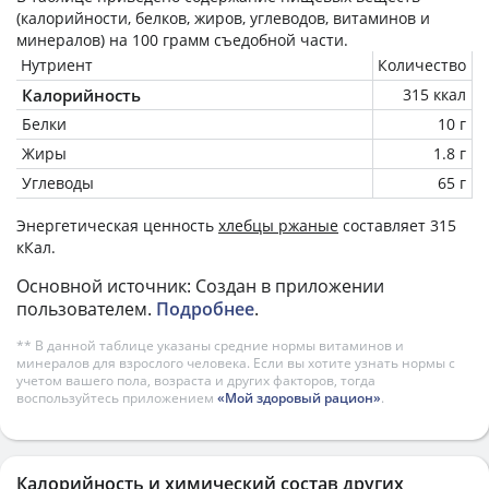
(калорийности, белков, жиров, углеводов, витаминов и
минералов) на
100 грамм
съедобной части.
Нутриент
Количество
Калорийность
315 ккал
Белки
10 г
Жиры
1.8 г
Углеводы
65 г
Энергетическая ценность
хлебцы ржаные
составляет 315
кКал.
Основной источник: Создан в приложении
пользователем.
Подробнее
.
** В данной таблице указаны средние нормы витаминов и
минералов для взрослого человека. Если вы хотите узнать нормы с
учетом вашего пола, возраста и других факторов, тогда
воспользуйтесь приложением
«Мой здоровый рацион»
.
Калорийность и химический состав других