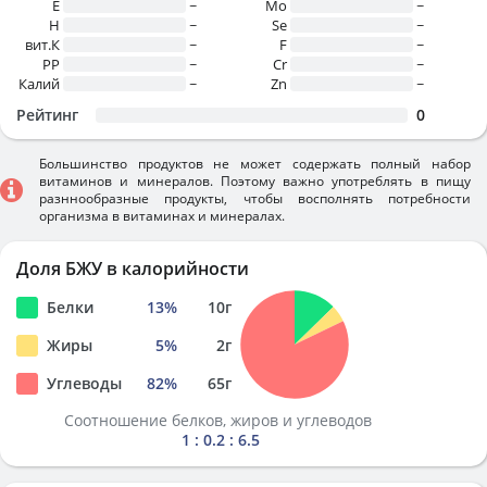
E
~
Mo
~
H
~
Se
~
вит.К
~
F
~
PP
~
Cr
~
Калий
~
Zn
~
Рейтинг
0
Большинство продуктов не может содержать полный набор
витаминов и минералов. Поэтому важно употреблять в пищу
разннообразные продукты, чтобы восполнять потребности
организма в витаминах и минералах.
Доля БЖУ в калорийности
Белки
13
%
10
г
Жиры
5
%
2
г
Углеводы
82
%
65
г
Соотношение белков, жиров и углеводов
1 : 0.2 : 6.5