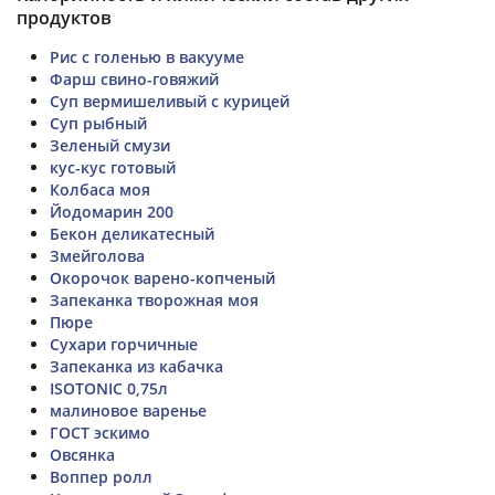
продуктов
Рис с голенью в вакууме
Фарш свино-говяжий
Суп вермишеливый с курицей
Суп рыбный
Зеленый смузи
кус-кус готовый
Колбаса моя
Йодомарин 200
Бекон деликатесный
Змейголова
Окорочок варено-копченый
Запеканка творожная моя
Пюре
Сухари горчичные
Запеканка из кабачка
ISOTONIC 0,75л
малиновое варенье
ГОСТ эскимо
Овсянка
Воппер ролл