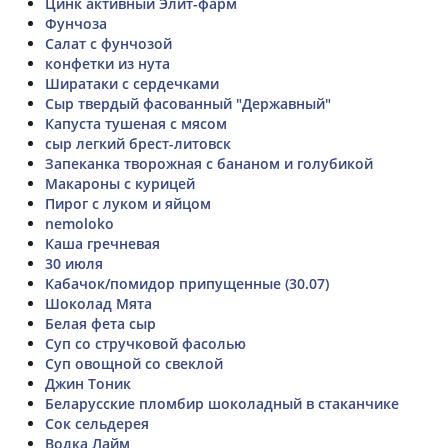
Цинк активный Элит-фарм
Фунчоза
Салат с фунчозой
конфетки из нута
Ширатаки с сердечками
Сыр твердый фасованный "Державный"
Капуста тушеная с мясом
сыр легкий брест-литовск
Запеканка творожная с бананом и голубикой
Макароны с курицей
Пирог с луком и яйцом
nemoloko
Каша гречневая
30 июля
Кабачок/помидор припущенные (30.07)
Шоколад Мята
Белая фета сыр
Суп со стручковой фасолью
Суп овощной со свеклой
Джин Тоник
Беларусские пломбир шоколадный в стаканчике
Сок сельдерея
Водка Лайм