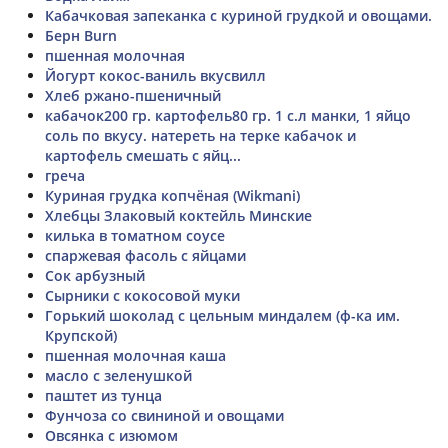
Кабачковая запеканка с куриной грудкой и овощами.
Берн Burn
пшенная молочная
Йогурт кокос-ваниль вкусвилл
Хлеб ржано-пшеничный
кабачок200 гр. картофель80 гр. 1 с.л манки, 1 яйцо
соль по вкусу. натереть на терке кабачок и
картофель смешать с яйц...
греча
Куриная грудка копчёная (Wikmani)
Хлебцы Злаковый коктейль Минские
килька в томатном соусе
спаржевая фасоль с яйцами
Сок арбузный
Сырники с кокосовой муки
Горький шоколад с цельным миндалем (ф-ка им.
Крупской)
пшенная молочная каша
масло с зеленушкой
паштет из тунца
Фунчоза со свининой и овощами
Овсянка с изюмом