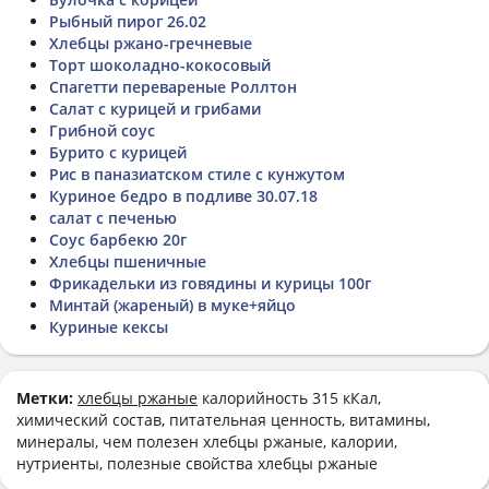
Рыбный пирог 26.02
Хлебцы ржано-гречневые
Торт шоколадно-кокосовый
Спагетти перевареные Роллтон
Салат с курицей и грибами
Грибной соус
Бурито с курицей
Рис в паназиатском стиле с кунжутом
Куриное бедро в подливе 30.07.18
салат с печенью
Соус барбекю 20г
Хлебцы пшеничные
Фрикадельки из говядины и курицы 100г
Минтай (жареный) в муке+яйцо
Куриные кексы
Метки:
хлебцы ржаные
калорийность 315 кКал,
химический состав, питательная ценность, витамины,
минералы, чем полезен хлебцы ржаные, калории,
нутриенты, полезные свойства хлебцы ржаные