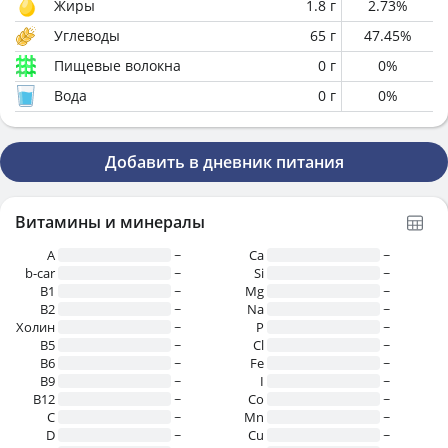
Жиры
1.8
г
2.73
%
Углеводы
65
г
47.45
%
Пищевые волокна
0
г
0
%
Вода
0
г
0
%
Добавить в дневник питания
Витамины и минералы
A
~
Ca
~
b-car
~
Si
~
В1
~
Mg
~
B2
~
Na
~
Холин
~
P
~
B5
~
Cl
~
B6
~
Fe
~
B9
~
I
~
B12
~
Co
~
C
~
Mn
~
D
~
Cu
~