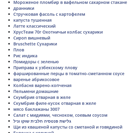
Мороженое пломбир в вафельном сахарном стакане
дранники
Стручковая фасоль с картофелем
капуста тушенная
Латте классический
ХрусТеам 70г Охотничьи колбас сухарики
Сироп вишневый
Bruschette Сухарики
Плов
Рис индика
Помидоры с зеленью
Приправа к узбекскому плову
фаршированные перцы в томатно-сметанном соусе
варенье абрикосовое
Колбасня варено-копченая
Пельмени домашние
Скумбрия отварная в желе
Скумбрия филе-кусок отварная в желе
мясо баклажаны 3007
Салат с мидиями, чесноком, соевым соусом
גלישת פנטסיה חלבית שוקו וניל
Щи из квашеной капусты со сметаной и говядиной
Булочка с корицей