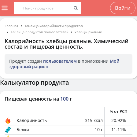
Войти
Главная
Таблица калорийности продуктов
Таблица продуктов пользователей
хлебцы ржаные
Калорийность
хлебцы ржаные
. Химический
состав и пищевая ценность.
Продукт создан
пользователем
в приложении
Мой
здоровый рацион
.
Калькулятор продукта
Пищевая ценность на
100
г
% от РСП
Калорийность
315
ккал
20.92
%
Белки
10
г
11.11
%