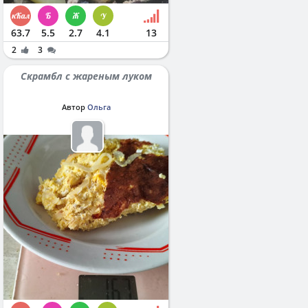
63.7
5.5
2.7
4.1
13
2
3
Скрамбл с жареным луком
Автор
Ольга