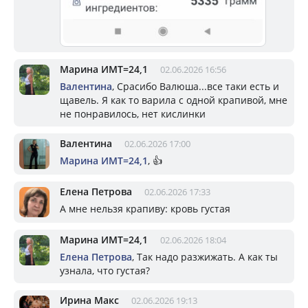
Марина ИМТ=24,1
02.06.2026 16:56
Валентина
, Срасибо Валюша...все таки есть и
щавель. Я как то варила с одной крапивой, мне
не понравилось, нет кислинки
Валентина
02.06.2026 17:00
Марина ИМТ=24,1
, 👍
Елена Петрова
02.06.2026 17:33
А мне нельзя крапиву: кровь густая
Марина ИМТ=24,1
02.06.2026 18:04
Елена Петрова
, Так надо разжижать. А как ты
узнала, что густая?
Ирина Макс
02.06.2026 19:13