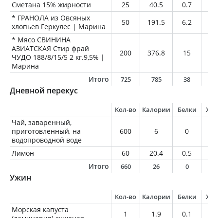
Сметана 15% жирности
25
40.5
0.7
3.
* ГРАНОЛА из Овсяных
50
191.5
6.2
10
хлопьев Геркулес | Марина
* Мясо СВИНИНА
АЗИАТСКАЯ Стир фрай
200
376.8
15
30
ЧУДО 188/8/15/5 2 кг.9,5% |
Марина
Итого
725
785
38
5
Дневной перекус
Кол-во
Калории
Белки
Жи
Чай, заваренный,
приготовленный, на
600
6
0
0
водопроводной воде
Лимон
60
20.4
0.5
0.
Итого
660
26
0
0
Ужин
Кол-во
Калории
Белки
Жи
Морская капуста
1
1.9
0.1
0