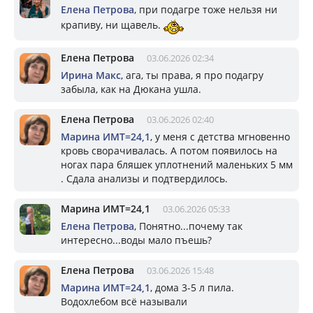
Елена Петрова
, при подагре тоже нельзя ни
крапиву, ни щавель.
Елена Петрова
03.06.2026 02:34
Ирина Макс
, ага, ты права, я про подагру
забыла, как на Дюкана ушла.
Елена Петрова
03.06.2026 02:40
Марина ИМТ=24,1
, у меня с детства мгновенно
кровь сворачивалась. А потом появилось на
ногах пара бляшек уплотнений маленьких 5 мм
. Сдала анализы и подтвердилось.
Марина ИМТ=24,1
03.06.2026 05:33
Елена Петрова
, Понятно...почему так
интересно...воды мало пъешь?
Елена Петрова
03.06.2026 15:48
Марина ИМТ=24,1
, дома 3-5 л пила.
Водохлебом всё называли