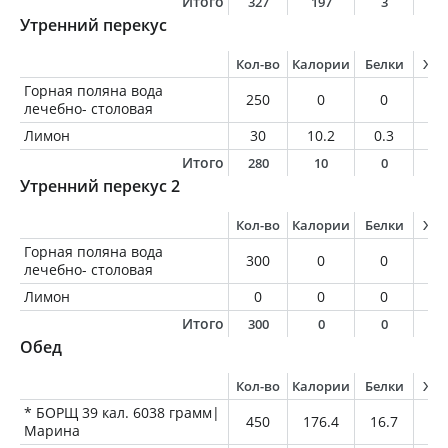
Итого
327
197
3
1
Утренний перекус
Кол-во
Калории
Белки
Жи
Горная поляна вода
250
0
0
0
лечебно- столовая
Лимон
30
10.2
0.3
0
Итого
280
10
0
0
Утренний перекус 2
Кол-во
Калории
Белки
Жи
Горная поляна вода
300
0
0
0
лечебно- столовая
Лимон
0
0
0
0
Итого
300
0
0
0
Обед
Кол-во
Калории
Белки
Жи
* БОРЩ 39 кал. 6038 грамм|
450
176.4
16.7
6.
Марина