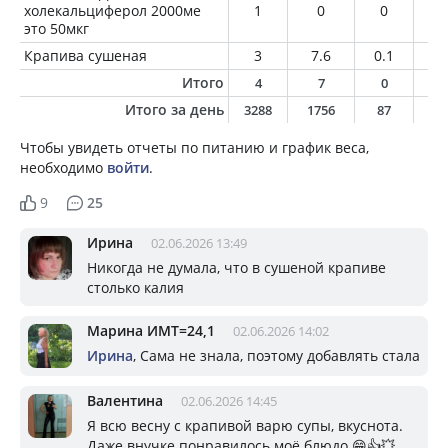
холекальциферол 2000ме
1
0
0
0
это 50мкг
Крапива сушеная
3
7.6
0.1
0
Итого
4
7
0
0
Итого за день
3288
1756
87
12
Чтобы увидеть отчеты по питанию и график веса,
необходимо
войти
.
9
25
Ирина
02.06.2026 13:49
Никогда не думала, что в сушеной крапиве
столько калия
Марина ИМТ=24,1
02.06.2026 14:02
Ирина
, Сама не знала, поэтому добавлять стала
Валентина
02.06.2026 14:45
Я всю весну с крапивой варю супы, вкуснота.
Даже внучке понравилось моё блюдо 😁👍💥