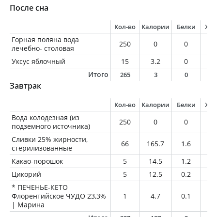
После сна
Кол-во
Калории
Белки
Жи
Горная поляна вода
250
0
0
0
лечебно- столовая
Уксус яблочный
15
3.2
0
0
Итого
265
3
0
0
Завтрак
Кол-во
Калории
Белки
Жи
Вода колодезная (из
250
0
0
0
подземного источника)
Сливки 25% жирности,
66
165.7
1.6
16
стерилизованные
Какао-порошок
5
14.5
1.2
0.
Цикорий
5
12.5
0.2
0
* ПЕЧЕНЬЕ-КЕТО
Флорентийское ЧУДО 23,3%
1
4.7
0.1
0.
| Марина