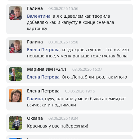
Галина
03.06.2026 15:56
Валентина
, а я с щавелем как творила
добавляю как и капусту в конце сначала
картошку
Галина
03.06.2026 15:58
Елена Петрова
, когда кровь густая - это железо
повышенное, у меня раньше тоже густая была
Марина ИМТ=24,1
03.06.2026 16:07
Елена Петрова
, Ого..Лена, 5 литров, так много
Елена Петрова
03.06.2026 19:15
Галина
, нууу, раньше у меня была анемия,вот
всячески и поднимали
Oksana
03.06.2026 19:34
Красивая у вас набережная!