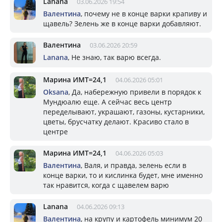
Lanana
03.06.2026 19:54
Валентина
, почему не в конце варки крапиву и
щавель? Зелень же в конце варки добавляют.
Валентина
03.06.2026 20:59
Lanana
, Не знаю, так варю всегда.
Марина ИМТ=24,1
04.06.2026 05:01
Oksana
, Да, набережную привели в порядок к
Мундюалю еще. А сейчас весь центр
переделывают, украшают, газоны, кустарники,
цветы, брусчатку делают. Красиво стало в
центре
Марина ИМТ=24,1
04.06.2026 05:03
Валентина
, Валя, и правда, зелень если в
конце варки, то и кислинка будет, мне именно
так нравится, когда с щавелем варю
Lanana
04.06.2026 09:13
Валентина
, на крупу и картофель минимум 20