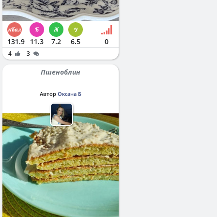
131.9
11.3
7.2
6.5
0
4
3
Пшеноблин
Автор
Оксана Б