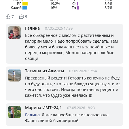
PP
19.2%
Cr
3.6%
Калий
16%
Zn
8.7%
7
9
Галина
07.05.2026 17:39
Всё обжаренное с маслом с растительным и
калорий мало, Надо попробовать сделать, Тем
более у меня баклажаны есть запечённые и
перец в морозилке, Можно наверное любые
овощи
Татьяна из Алматы
07.05.2026 17:54
Прекрасный рецепт! Готовить конечно не буду,
но буду знать, что такое блюдо существует и из
чего оно состоит. Иногда почитаешь рецепт и
кажется, что будто уже наелась )))
Марина ИМТ=24,1
07.05.2026 18:23
Галина
, Я масла вообще не использовала.
Фарш свиной был жирный