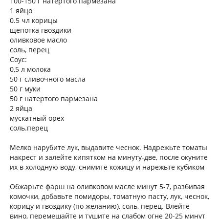
100-150 г натертого пармезана
1 яйцо
0.5 чл корицы
щепотка гвоздики
оливковое масло
соль, перец
Соус:
0,5 л молока
50 г сливочного масла
50 г муки
50 г натертого пармезана
2 яйца
мускатный орех
соль.перец
Мелко нарубите лук, выдавите чеснок. Надрежьте томаты
накрест и залейте кипятком на минуту-две, после окуните
их в холодную воду, снимите кожицу и нарежьте кубиком
Обжарьте фарш на оливковом масле минут 5-7, разбивая
комочки, добавьте помидоры, томатную пасту, лук, чеснок,
корицу и гвоздику (по желанию), соль, перец. Влейте
вино, перемешайте и тушите на слабом огне 20-25 минут