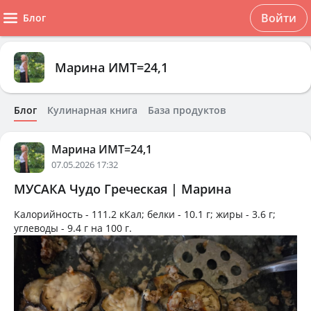
Войти
Блог
Марина ИМТ=24,1
Блог
Кулинарная книга
База продуктов
Марина ИМТ=24,1
07.05.2026 17:32
МУСАКА Чудо Греческая | Марина
Калорийность -
111.2 кКал
; белки -
10.1 г
; жиры -
3.6 г
;
углеводы -
9.4 г
на
100 г
.