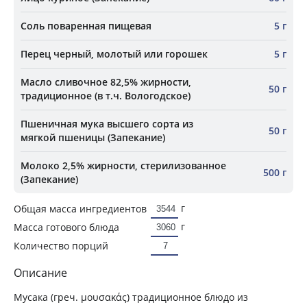
Соль поваренная пищевая
5 г
Перец черный, молотый или горошек
5 г
Масло сливочное 82,5% жирности,
50 г
традиционное (в т.ч. Вологодское)
Пшеничная мука высшего сорта из
50 г
мягкой пшеницы (Запекание)
Молоко 2,5% жирности, стерилизованное
500 г
(Запекание)
г
Общая масса ингредиентов
г
Масса готового блюда
Количество порций
Описание
Мусака (греч. μουσακάς) традиционное блюдо из