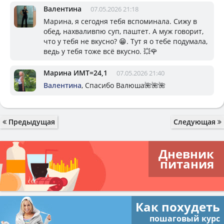
Валентина
07.05.2026 21:18
Марина, я сегодня тебя вспоминала. Сижу в
обед, нахваливпю суп, паштет. А муж говорит,
что у тебя не вкусно? 😁. Тут я о тебе подумала,
ведь у тебя тоже всё вкусно. 💥🌹
Марина ИМТ=24,1
07.05.2026 21:40
Валентина
, Спасибо Валюша🌺🌺🌺
Предыдущая
Следующая
Дневник
питания
Как похудеть
пошаговый курс