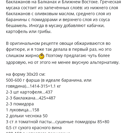
баклажанов на Балканах и Ближнем Востоке. Греческая
мусака состоит из запечённых слоёв: из нижнего слоя
баклажанов с оливковым маслом, среднего слоя из
баранины с помидорами и верхнего слоя из соуса
бешамель. Иногда в мусаку добавляют кабачки,
картофель или грибы.
В оригинальном рецепте овощи обжариваются во
фритюре, и я тоже так делала в первый раз, но это
слишком жирно
Поэтому предлагаю чуть более
здоровую, но от этого не менее вкусную альтернативу.
на форму 30х20 см:
500-600 г фарша (в идеале баранина, или
говядина)...1414-315=1,1 кг
2-3 шт картофеля...437
2-3 баклажана...425+487
2-3 помидора
1 луковица...158
2 дольки чеснока 50
3 ст л томатной пасты...сушеные помидоры 85+80
0,5 ст сухого красного вина