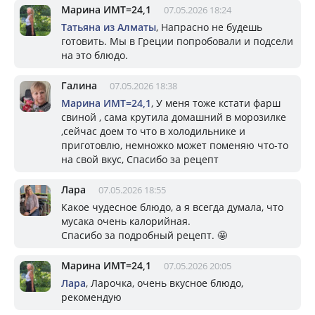
Марина ИМТ=24,1
07.05.2026 18:24
Татьяна из Алматы
, Напрасно не будешь
готовить. Мы в Греции попробовали и подсели
на это блюдо.
Галина
07.05.2026 18:38
Марина ИМТ=24,1
, У меня тоже кстати фарш
свиной , сама крутила домашний в морозилке
,сейчас доем то что в холодильнике и
приготовлю, немножко может поменяю что-то
на свой вкус, Спасибо за рецепт
Лара
07.05.2026 18:55
Какое чудесное блюдо, а я всегда думала, что
мусака очень калорийная.
Спасибо за подробный рецепт. 🤩
Марина ИМТ=24,1
07.05.2026 20:05
Лара
, Ларочка, очень вкусное блюдо,
рекомендую