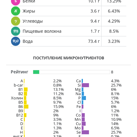
Белки
10.1 г
13.29%
Жиры
3.6 г
6.43%
Углеводы
9.4 г
4.29%
Пищевые волокна
1.7 г
8.5%
Вода
73.4 г
3.23%
ПОСТУПЛЕНИЕ МИКРОНУТРИЕНТОВ
Рейтинг
8
A
2.2%
Ca
4.3%
b-car
0.8%
Si
25.7%
В1
13.1%
Mg
6%
B2
11.2%
Na
8.1%
Холин
8.5%
P
15%
B5
9.7%
Cl
5.7%
B6
15.9%
Fe
6%
B9
2%
I
1.2%
B12
9%
Co
11%
C
3.5%
Mn
10.9%
D
1.1%
Cu
14%
E
1.3%
Mo
6.5%
H
2%
Se
25.7%
вит.К
3.1%
F
0.2%