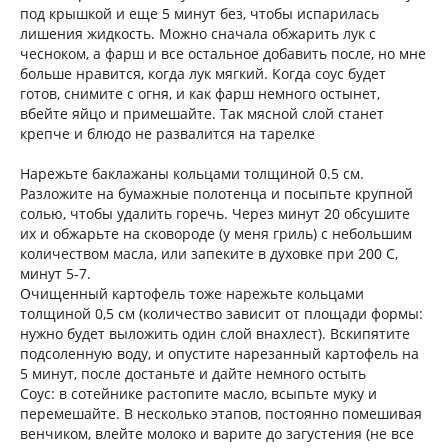
под крышкой и еще 5 минут без, чтобы испарилась
лишения жидкость. Можно сначала обжарить лук с
чесноком, а фарш и все остальное добавить после, но мне
больше нравится, когда лук мягкий. Когда соус будет
готов, снимите с огня, и как фарш немного остынет,
вбейте яйцо и примешайте. Так мясной слой станет
крепче и блюдо не развалится на тарелке
Нарежьте баклажаны кольцами толщиной 0.5 см.
Разложите на бумажные полотенца и посыпьте крупной
солью, чтобы удалить горечь. Через минут 20 обсушите
их и обжарьте на сковороде (у меня гриль) с небольшим
количеством масла, или запеките в духовке при 200 С,
минут 5-7.
Очищенный картофель тоже нарежьте кольцами
толщиной 0,5 см (количество зависит от площади формы:
нужно будет выложить один слой внахлест). Вскипятите
подсоленную воду, и опустите нарезанный картофель на
5 минут, после достаньте и дайте немного остыть
Соус: в сотейнике растопите масло, всыпьте муку и
перемешайте. В несколько этапов, постоянно помешивая
венчиком, влейте молоко и варите до загустения (не все