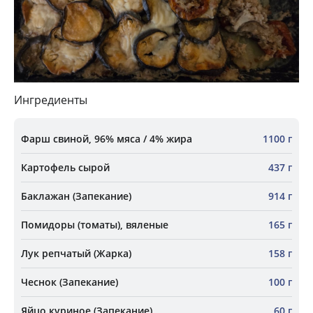
Ингредиенты
Фарш свиной, 96% мяса / 4% жира
1100 г
Картофель сырой
437 г
Баклажан (Запекание)
914 г
Помидоры (томаты), вяленые
165 г
Лук репчатый (Жарка)
158 г
Чеснок (Запекание)
100 г
Яйцо куриное (Запекание)
60 г