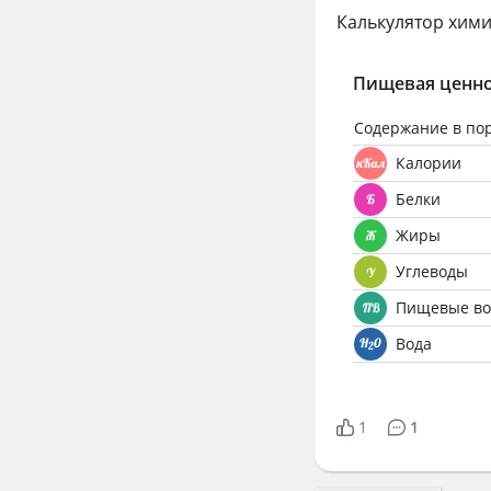
Калькулятор хими
Пищевая ценно
Содержание в по
Калории
Белки
Жиры
Углеводы
Пищевые во
Вода
1
1