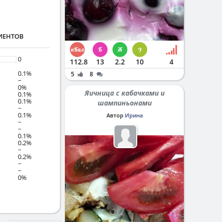
ИЕНТОВ
0
112.8
13
2.2
10
4
0.1%
5
8
~
0%
Яичница с кабачками и
0.1%
0.1%
шампиньонами
~
0.1%
Автор
Ирина
~
~
0.1%
0.2%
~
0.2%
~
~
0%