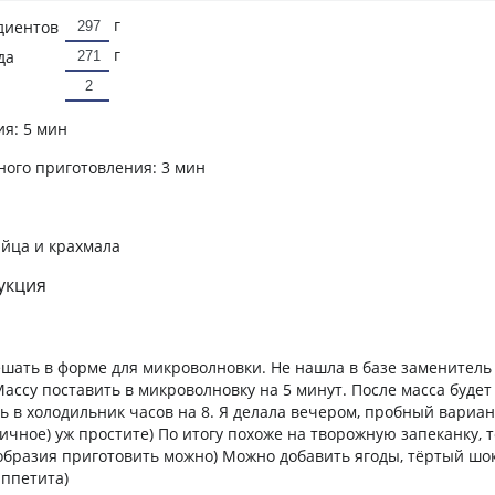
г
диентов
г
да
ия:
5 мин
ного приготовления:
3 мин
яйца и крахмала
укция
шать в форме для микроволновки. Не нашла в базе заменитель 
Массу поставить в микроволновку на 5 минут. После масса будет
ь в холодильник часов на 8. Я делала вечером, пробный вариан
ичное) уж простите) По итогу похоже на творожную запеканку, 
образия приготовить можно) Можно добавить ягоды, тёртый шо
аппетита)