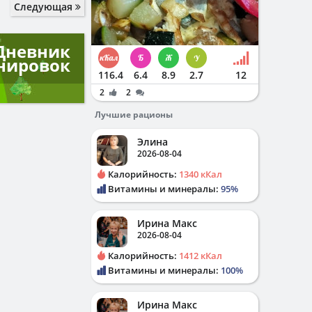
Следующая
Дневник
нировок
116.4
6.4
8.9
2.7
12
2
2
Лучшие рационы
Элина
2026-08-04
Калорийность:
1340 кКал
Витамины и минералы:
95%
Ирина Макс
2026-08-04
Калорийность:
1412 кКал
Витамины и минералы:
100%
Ирина Макс