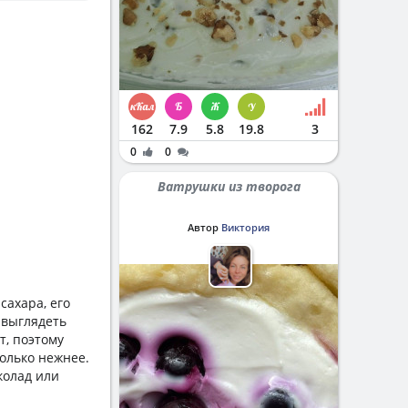
162
7.9
5.8
19.8
3
0
0
Ватрушки из творога
Автор
Виктория
сахара, его
 выглядеть
т, поэтому
только нежнее.
колад или