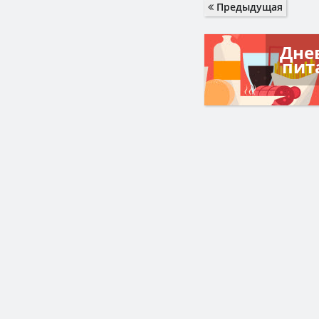
Предыдущая
Дне
пит