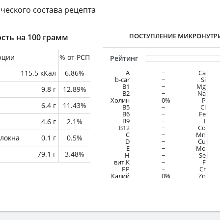
ческого состава рецепта
ПОСТУПЛЕНИЕ МИКРОНУТР
сть на 100 грамм
рции
% от РСП
Рейтинг
115.5 кКал
6.86%
A
~
Ca
b-car
~
Si
В1
~
Mg
9.8 г
12.89%
B2
~
Na
Холин
0%
P
6.4 г
11.43%
B5
~
Cl
B6
~
Fe
B9
~
I
4.6 г
2.1%
B12
~
Co
C
~
Mn
локна
0.1 г
0.5%
D
~
Cu
E
~
Mo
79.1 г
3.48%
H
~
Se
вит.К
~
F
PP
~
Cr
Калий
0%
Zn