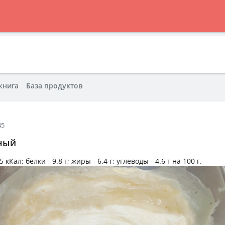
книга
База продуктов
45
ный
5 кКал
; белки -
9.8 г
; жиры -
6.4 г
; углеводы -
4.6 г
на
100 г
.