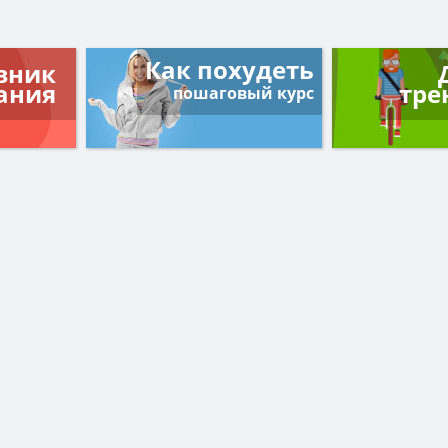
Как похудеть
вник
ания
тре
пошаговый курс