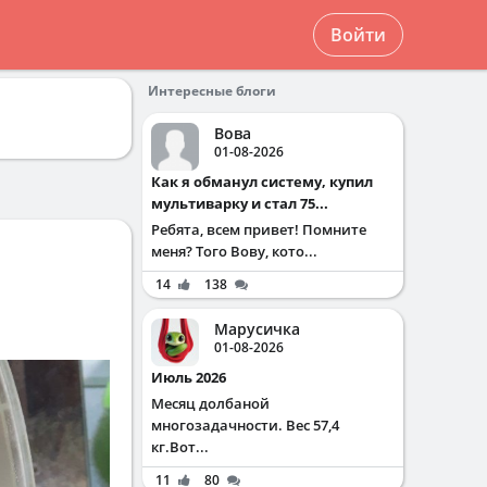
Войти
Интересные блоги
Вова
01-08-2026
Как я обманул систему, купил
мультиварку и стал 75...
Ребята, всем привет! Помните
меня? Того Вову, кото...
14
138
Марусичка
01-08-2026
Июль 2026
Месяц долбаной
многозадачности. Вес 57,4
кг.Вот...
11
80