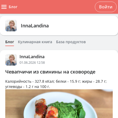
Войти
Блог
InnaLandina
Блог
Кулинарная книга
База продуктов
InnaLandina
01.06.2026 12:58
Чевапчичи из свинины на сковороде
Калорийность -
327.8 кКал
; белки -
15.9 г
; жиры -
28.7 г
;
углеводы -
1.2 г
на
100 г
.