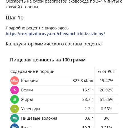
Обжарить на сухой разогретой сковороде по 3–4 минуты с
каждой стороны
Шаг 10.
Подробно рецепт с видео здесь
https://rezeptzdorovya.ru/chevapchichi-iz-svininy/
Калькулятор химического состава рецепта
Пищевая ценность на 100 грамм
Содержание в порции
% от РСП
Калории
327.8 кКал
19.47%
Белки
15.9 г
20.92%
Жиры
28.7 г
51.25%
Углеводы
1.2 г
0.55%
Пищевые волокна
0.6 г
3%
Вода
50.7 г
2.23%