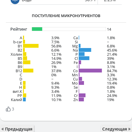
ПОСТУПЛЕНИЕ МИКРОНУТРИЕНТОВ
Рейтинг
14
A
3.9%
Ca
1.8%
b-car
7.5%
Si
~
В1
56.8%
Mg
6.8%
B2
6.6%
Na
45.6%
Холин
12.1%
P
21.4%
B5
14.9%
Cl
39%
B6
26.9%
Fe
8.8%
B9
1%
I
3.1%
B12
37.8%
Co
84.7%
C
0%
Mn
3.3%
D
~
Cu
12.3%
E
9.4%
Mo
19.4%
H
9.3%
Se
0.8%
вит.К
3.4%
F
1.8%
PP
11.9%
Cr
24.9%
Калий
10.1%
Zn
19%
3
Предыдущая
Следующая