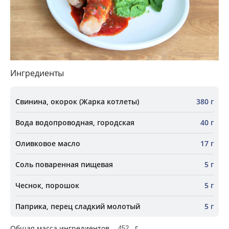
Ингредиенты
Свинина, окорок (Жарка котлеты)
380 г
Вода водопроводная, городская
40 г
Оливковое масло
17 г
Соль поваренная пищевая
5 г
Чеснок, порошок
5 г
Паприка, перец сладкий молотый
5 г
г
Общая масса ингредиентов