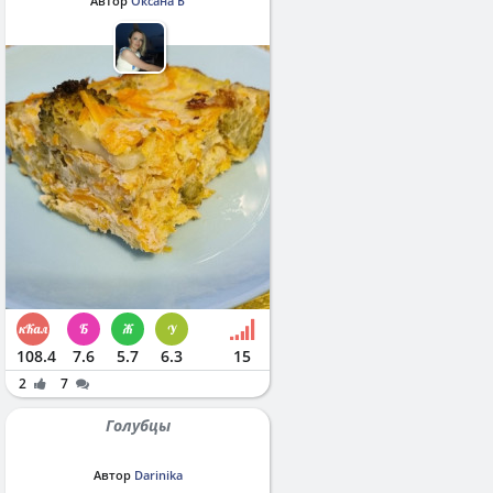
Автор
Оксана Б
108.4
7.6
5.7
6.3
15
2
7
Голубцы
Автор
Darinika