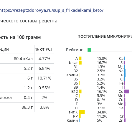
https://rezeptzdorovya.ru/sup_s_frikadelkami_keto/
ческого состава рецепта
ПОСТУПЛЕНИЕ МИКРОНУТР
сть на 100 грамм
рции
% от РСП
Рейтинг
80.4 кКал
4.77%
A
15.8%
Ca
b-car
16.7%
Si
В1
1.3%
Mg
5.2 г
6.84%
B2
2.5%
Na
Холин
3.7%
P
6 г
10.71%
B5
3.2%
Cl
B6
5.2%
Fe
B9
1.4%
I
1.2 г
0.55%
B12
16.1%
Co
C
5.3%
Mn
локна
0.4 г
2%
D
0.1%
Cu
E
3%
Mo
86.3 г
3.8%
H
3.1%
Se
вит.К
34.8%
F
PP
11.2%
Cr
Калий
5%
Zn