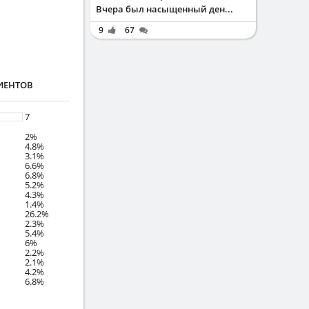
Вчера был насыщенный ден...
9
67
ИЕНТОВ
7
2%
4.8%
3.1%
6.6%
6.8%
5.2%
4.3%
1.4%
26.2%
2.3%
5.4%
6%
2.2%
2.1%
4.2%
6.8%