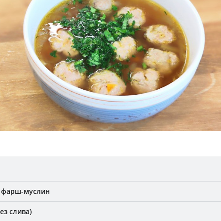
 фарш-муслин
ез слива)