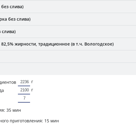
 без слива)
рка без слива)
 слива)
82,5% жирности, традиционное (в т.ч. Вологодское)
г
диентов
г
да
ия:
35 мин
ного приготовления:
15 мин