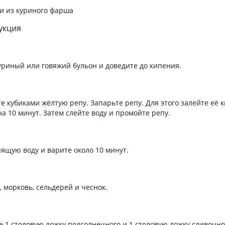
и из куриного фарша
укция
уриный или говяжий бульон и доведите до кипения.
е кубиками жёлтую репу. Запарьте репу. Для этого залейте её 
а 10 минут. Затем слейте воду и промойте репу.
пящую воду и варите около 10 минут.
 морковь, сельдерей и чеснок.
е 1 столовую ложку подсолнечного и 1 столовую ложку сливочно