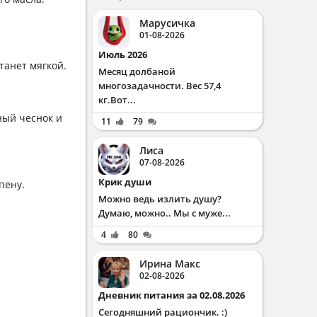
Марусичка
01-08-2026
Июль 2026
танет мягкой.
Месяц долбаной
многозадачности. Вес 57,4
кг.Вот...
ный чеснок и
11
79
Лиса
07-08-2026
Крик души
пену.
Можно ведь излить душу?
Думаю, можно.. Мы с муже...
4
80
Ирина Макс
02-08-2026
Дневник питания за 02.08.2026
Сегодняшний рациончик. :)