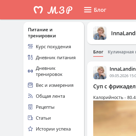
Блог
Питание и
InnaLand
тренировки
Курс похудения
Блог
Кулинарная 
Дневник питания
Дневник
InnaLandin
тренировок
09.05.2026 15:
Вес и измерения
Суп с фрикадел
Общая лента
Калорийность -
80.4
Рецепты
Статьи
Истории успеха