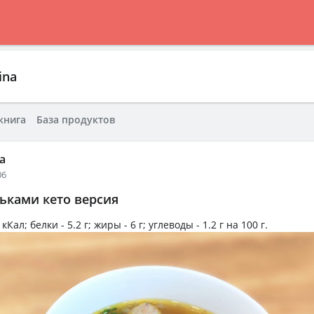
ina
книга
База продуктов
a
06
ьками кето версия
 кКал
; белки -
5.2 г
; жиры -
6 г
; углеводы -
1.2 г
на
100 г
.