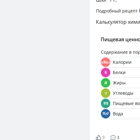
Подробный рецепт
Калькулятор хими
Пищевая ценно
Содержание в по
Калории
Белки
Жиры
Углеводы
Пищевые во
Вода
3
3