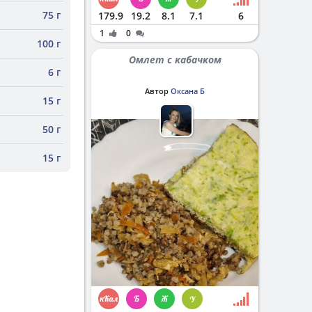
75 г
179.9
19.2
8.1
7.1
6
1
0
100 г
Омлет с кабачком
6 г
Автор
Оксана Б
15 г
50 г
15 г