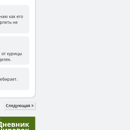
знаю как его
ерпеть не
е
: от курицы
делек.
ребирает.
Следующая
Дневник
нировок