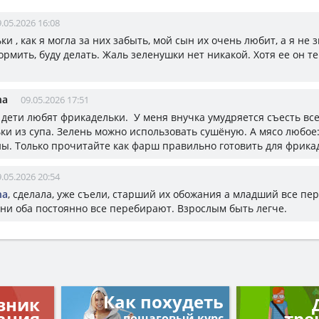
.05.2026 16:08
и , как я могла за них забыть, мой сын их очень любит, а я не 
рмить, буду делать. Жаль зеленушки нет никакой. Хотя ее он т
na
09.05.2026 17:51
, дети любят фрикадельки. У меня внучка умудряется съесть вс
ки из супа. Зелень можно использовать сушёную. А мясо любое
ны. Только прочитайте как фарш правильно готовить для фрика
.05.2026 20:54
na
, сделала, уже съели, старший их обожания а младший все пе
 они оба постоянно все перебирают. Взрослым быть легче.
Как похудеть
вник
ания
тре
пошаговый курс