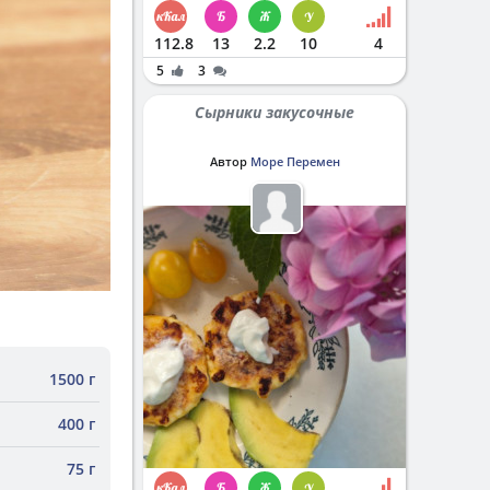
112.8
13
2.2
10
4
5
3
Сырники закусочные
Автор
Море Перемен
1500 г
400 г
75 г