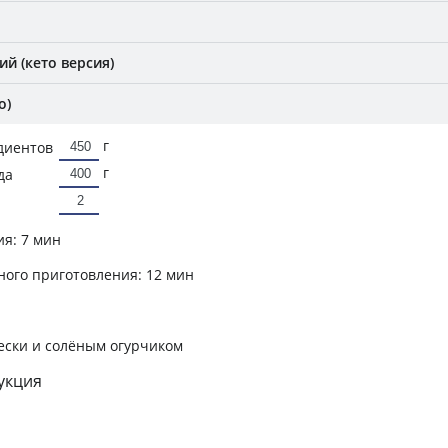
й (кето версия)
о)
г
диентов
г
да
ия:
7 мин
ного приготовления:
12 мин
ески и солёным огурчиком
укция