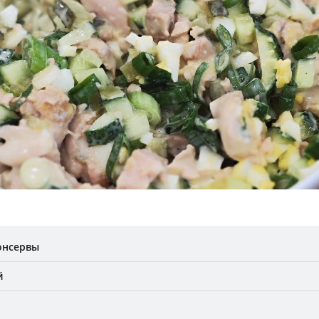
онсервы
й