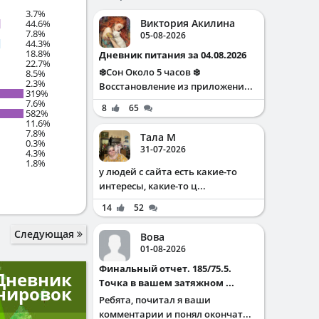
3.7%
Виктория Акилина
44.6%
7.8%
05-08-2026
44.3%
18.8%
Дневник питания за 04.08.2026
22.7%
❄️Сон Около 5 часов ❄️
8.5%
2.3%
Восстановление из приложени...
319%
7.6%
8
65
582%
11.6%
7.8%
Тала М
0.3%
31-07-2026
4.3%
1.8%
у людей с сайта есть какие-то
интересы, какие-то ц...
14
52
Следующая
Вова
01-08-2026
Финальный отчет. 185/75.5.
Дневник
Точка в вашем затяжном ...
нировок
Ребята, почитал я ваши
комментарии и понял окончат...