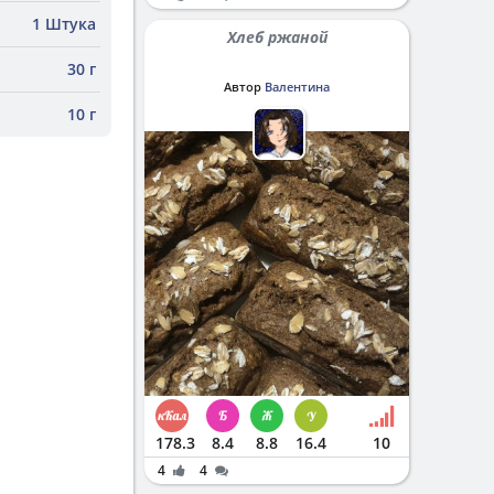
1 Штука
Хлеб ржаной
30 г
Автор
Валентина
10 г
178.3
8.4
8.8
16.4
10
4
4