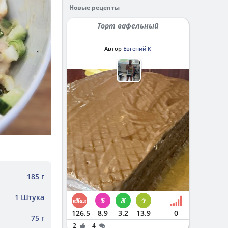
Новые рецепты
Торт вафельный
Автор
Евгений К
185 г
1 Штука
126.5
8.9
3.2
13.9
0
75 г
2
4