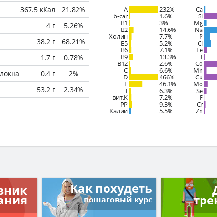
367.5 кКал
21.82%
A
232%
Ca
b-car
1.6%
Si
В1
3%
Mg
4 г
5.26%
B2
14.6%
Na
Холин
7.7%
P
38.2 г
68.21%
B5
5.2%
Cl
B6
7.1%
Fe
B9
13.3%
I
1.7 г
0.78%
B12
2.6%
Co
C
6.6%
Mn
локна
0.4 г
2%
D
466%
Cu
E
46.1%
Mo
53.2 г
2.34%
H
6.3%
Se
вит.К
7.2%
F
PP
9.3%
Cr
Калий
5.5%
Zn
Как похудеть
вник
ания
тре
пошаговый курс