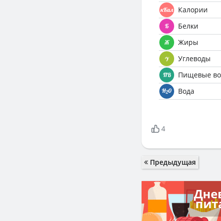
Калории
Белки
Жиры
Углеводы
Пищевые во
Вода
4
Предыдущая
Дне
пит