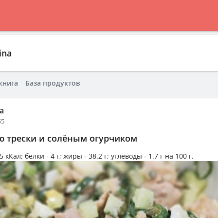
ina
книга
База продуктов
a
55
ю трески и солёным огурчиком
5 кКал
; белки -
4 г
; жиры -
38.2 г
; углеводы -
1.7 г
на
100 г
.