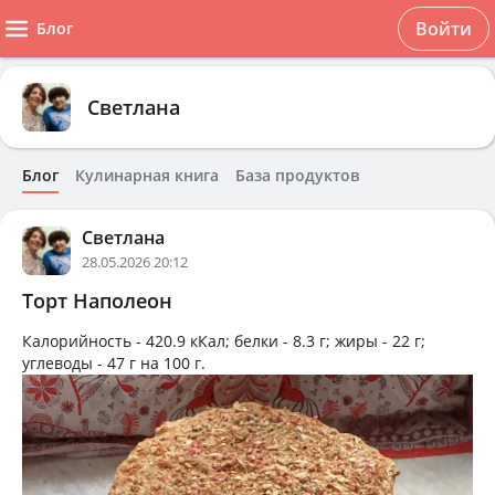
Войти
Блог
Светлана
Блог
Кулинарная книга
База продуктов
Светлана
28.05.2026 20:12
Торт Наполеон
Калорийность -
420.9 кКал
; белки -
8.3 г
; жиры -
22 г
;
углеводы -
47 г
на
100 г
.