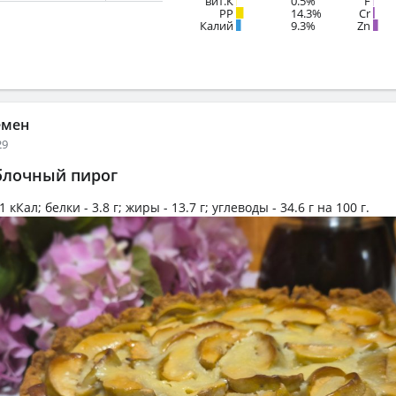
вит.К
0.5%
F
PP
14.3%
Cr
Калий
9.3%
Zn
емен
29
блочный пирог
1 кКал
; белки -
3.8 г
; жиры -
13.7 г
; углеводы -
34.6 г
на
100 г
.