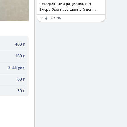
Сегодняшний рациончик. :)
Вчера был насыщенный ден...
9
67
400 г
160 г
2 Штука
60 г
30 г