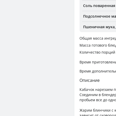
Соль поваренная
Подсолнечное м
Пшеничная мука, 
Общая масса ингре
Масса готового блю
Количество порций
Время приготовлен
Время дополнитель
Описание
Кабачок нарезаем п
Соединим в блендере
пробьем все до одно
Жарим блинчики с к
зависит от сковоро