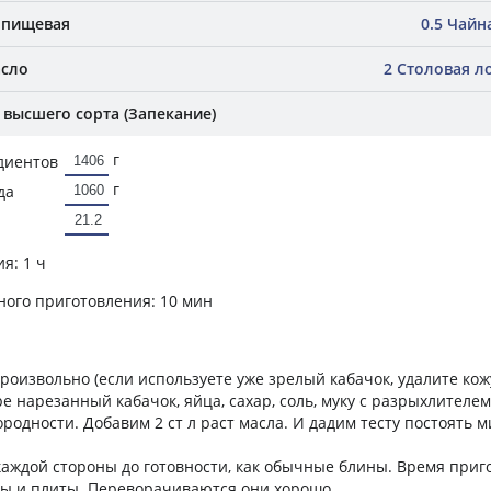
 пищевая
0.5 Чайна
асло
2 Столовая ло
высшего сорта (Запекание)
г
диентов
г
да
ия:
1 ч
ного приготовления:
10 мин
роизвольно (если используете уже зрелый кабачок, удалите кож
 нарезанный кабачок, яйца, сахар, соль, муку с разрыхлителем
родности. Добавим 2 ст л раст масла. И дадим тесту постоять м
аждой стороны до готовности, как обычные блины. Время приг
ды и плиты. Переворачиваются они хорошо.