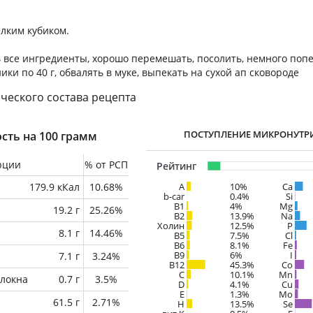
лким кубиком.
 все ингредиенты, хорошо перемешать, посолить, немного поп
и по 40 г, обвалять в муке, выпекать на сухой ап сковороде
ческого состава рецепта
ПОСТУПЛЕНИЕ МИКРОНУТР
сть на 100 грамм
рции
% от РСП
Рейтинг
179.9 кКал
10.68%
A
10%
Ca
b-car
0.4%
Si
В1
4%
Mg
19.2 г
25.26%
B2
13.9%
Na
Холин
12.5%
P
8.1 г
14.46%
B5
7.5%
Cl
B6
8.1%
Fe
B9
6%
I
7.1 г
3.24%
B12
45.3%
Co
C
10.1%
Mn
локна
0.7 г
3.5%
D
4.1%
Cu
E
1.3%
Mo
61.5 г
2.71%
H
13.5%
Se