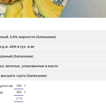
ный, 0,6% жирности (Запекание)
д.ж. 44% в сух. в-ве
уриный (Запекание)
), вяленые, упакованные в масле
высшего сорта (Запекание)
г
диентов
г
да