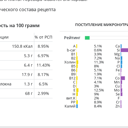
ческого состава рецепта
ПОСТУПЛЕНИЕ МИКРОНУТР
сть на 100 грамм
рции
% от РСП
Рейтинг
150.8 кКал
8.95%
A
5.1%
Ca
b-car
0.6%
Si
В1
3.9%
Mg
5.3 г
6.97%
B2
7.2%
Na
Холин
11.3%
P
6.4 г
11.43%
B5
8%
Cl
B6
5.1%
Fe
B9
1.9%
I
17.9 г
8.17%
B12
7.1%
Co
C
4.1%
Mn
локна
1.3 г
6.5%
D
3%
Cu
E
12.5%
Mo
68 г
2.99%
H
9%
Se
вит.К
2%
F
PP
8.9%
Cr
Калий
8.4%
Zn