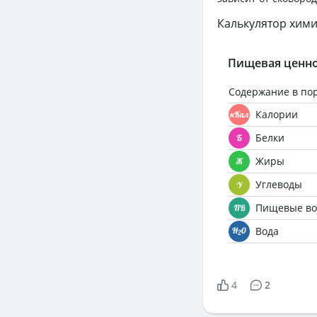
Калькулятор хими
Пищевая ценно
Содержание в по
Калории
Белки
Жиры
Углеводы
Пищевые во
Вода
4
2