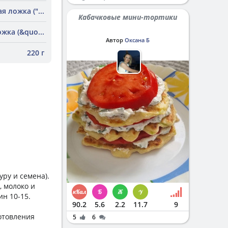
я ложка ("...
Кабачковые мини-тортики
жка (&quo...
Автор
Оксана Б
220 г
уру и семена).
, молоко и
ин 10-15.
90.2
5.6
2.2
11.7
9
отовления
5
6