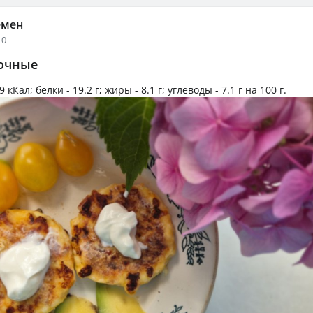
емен
10
очные
9 кКал
; белки -
19.2 г
; жиры -
8.1 г
; углеводы -
7.1 г
на
100 г
.