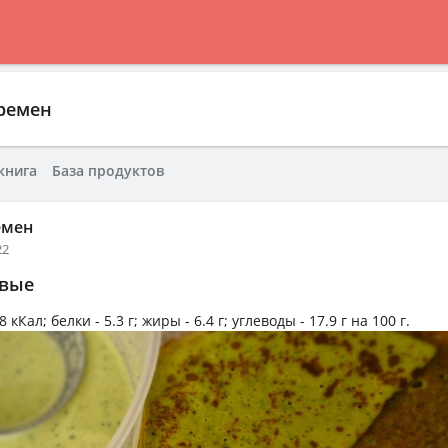
ремен
книга
База продуктов
емен
22
овые
8 кКал
; белки -
5.3 г
; жиры -
6.4 г
; углеводы -
17.9 г
на
100 г
.