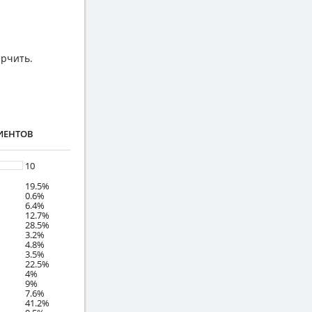
ерчить.
ИЕНТОВ
10
19.5%
0.6%
6.4%
12.7%
28.5%
3.2%
4.8%
3.5%
22.5%
4%
9%
7.6%
41.2%