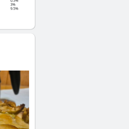
0.5%
3%
9.5%