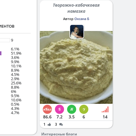
Творожно-кабачковая
намазка
Автор
Оксана Б
ИЕНТОВ
9
6.1%
51.9%
3.6%
9.9%
10.1%
8.9%
4.5%
2.9%
25.6%
8.8%
6%
9.5%
10.6%
0.5%
4.3%
4.7%
86.6
7.2
3.5
6
14
1
3
Интересные блоги