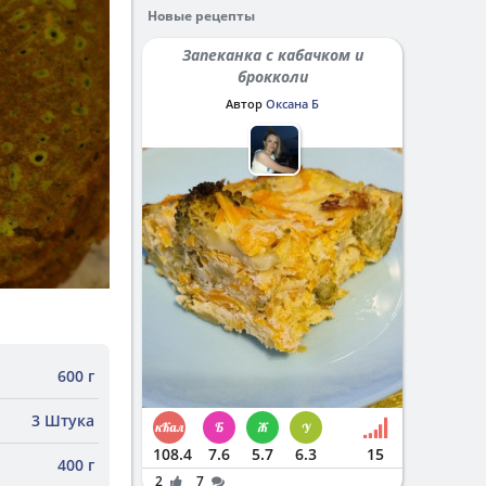
Новые рецепты
Запеканка с кабачком и
брокколи
Автор
Оксана Б
600 г
3 Штука
108.4
7.6
5.7
6.3
15
400 г
2
7