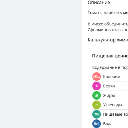
Описание
Томаты нарезать ме
В миске объединить
Сформировать сырник
Калькулятор хими
Пищевая ценно
Содержание в по
Калории
Белки
Жиры
Углеводы
Пищевые во
Вода