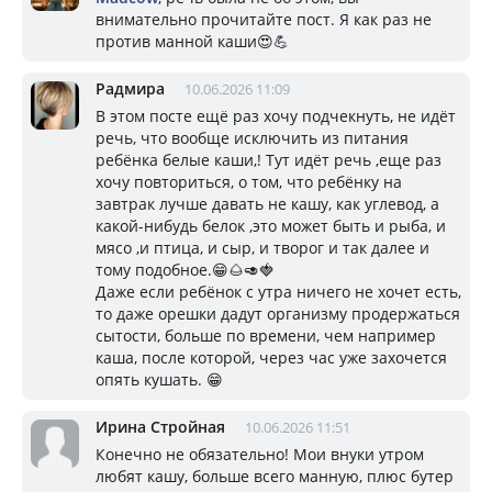
внимательно прочитайте пост. Я как раз не
против манной каши😍💪
Радмира
10.06.2026 11:09
В этом посте ещё раз хочу подчекнуть, не идёт
речь, что вообще исключить из питания
ребёнка белые каши,! Тут идёт речь ,еще раз
хочу повториться, о том, что ребёнку на
завтрак лучше давать не кашу, как углевод, а
какой-нибудь белок ,это может быть и рыба, и
мясо ,и птица, и сыр, и творог и так далее и
тому подобное.😁🌰🥑🍓
Даже если ребёнок с утра ничего не хочет есть,
то даже орешки дадут организму продержаться
сытости, больше по времени, чем например
каша, после которой, через час уже захочется
опять кушать. 😁
Ирина Стройная
10.06.2026 11:51
Конечно не обязательно! Мои внуки утром
любят кашу, больше всего манную, плюс бутер