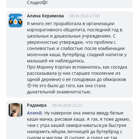
Сладко😋!
Алина Керимова
08.06.2026 21:08
Я много лет проработала в организации
корпоративного общепита, последний год в
школьных и дошкольных учреждениях. С
уверенностью утверждаю, что проблем с
сонливостью и слабостью после комбинации
молочная каша, бутерброд, сладкий напиток у
малышей не наблюдалось.
Про Марину Корпан вспомнилось, как соседка
рассказывала (у них старшее поколение из
одной деревни) о её голодовках до обмороков
🥺 Но это было до того, как она стала
дыхательной знаменитостью.
Радмира
08.06.2026 22:23
Алин@
, Ну наверное она имела ввиду белые
каши манка, рисовая каша. А так, я тоже думаю,
чем с утра кашей заморачиваться,уж быстрее
накормить яйцом, яичницей да бутерброд с
сыром и маслом. И сытнее, и голод не так