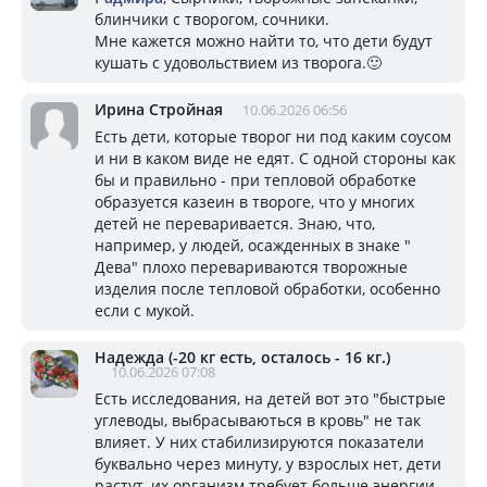
блинчики с творогом, сочники.
Мне кажется можно найти то, что дети будут
кушать с удовольствием из творога.🙂
Ирина Стройная
10.06.2026 06:56
Есть дети, которые творог ни под каким соусом
и ни в каком виде не едят. С одной стороны как
бы и правильно - при тепловой обработке
образуется казеин в твороге, что у многих
детей не переваривается. Знаю, что,
например, у людей, осажденных в знаке "
Дева" плохо перевариваются творожные
изделия после тепловой обработки, особенно
если с мукой.
Надежда (-20 кг есть, осталось - 16 кг.)
10.06.2026 07:08
Есть исследования, на детей вот это "быстрые
углеводы, выбрасываються в кровь" не так
влияет. У них стабилизируются показатели
буквально через минуту, у взрослых нет, дети
растут, их организм требует больше энергии,