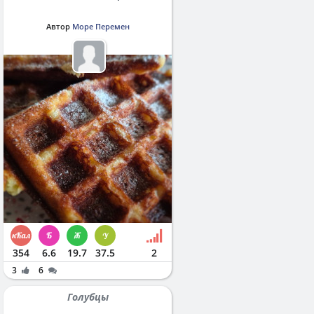
Автор
Море Перемен
354
6.6
19.7
37.5
2
3
6
Голубцы