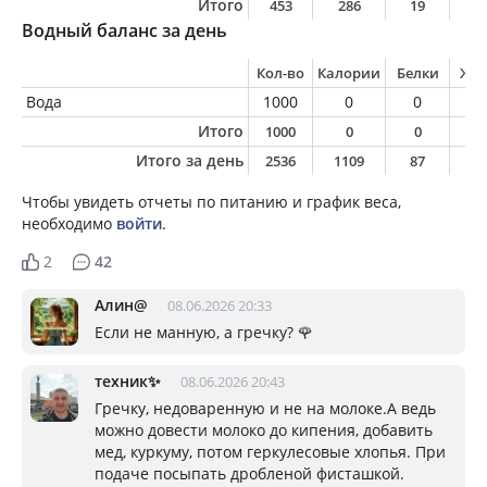
Итого
453
286
19
5
Водный баланс за день
Кол-во
Калории
Белки
Жи
Вода
1000
0
0
0
Итого
1000
0
0
0
Итого за день
2536
1109
87
3
Чтобы увидеть отчеты по питанию и график веса,
необходимо
войти
.
2
42
Алин@
08.06.2026 20:33
Если не манную, а гречку? 🌹
техник✨
08.06.2026 20:43
Гречку, недоваренную и не на молоке.А ведь
можно довести молоко до кипения, добавить
мед, куркуму, потом геркулесовые хлопья. При
подаче посыпать дробленой фисташкой.