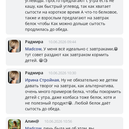
углеводы. Просто предлагают с утра есть не
кашу, как быстрый углевод, так как хватает
сытости на короткое время А что-то белковое,
также и взрослым предлагают на завтрак
белок чтобы Как можно дольше сытость
продлилась до обеда.
Радмира
10.06.2026 09:44
Madcow
, У меня всё идеально с завтраками,😁
тут совет раздают как завтраком кормить
детей. 😁🧐
Радмира
10.06.2026 10:30
Ирина Стройная
, Ну не обязательно же детям
давать творог на завтрак, как альтернатива,
очень много примеров белка, чтобы покормить
детей с утра, даже колбаса тоже белок, хотя и
не полезный продукт😁. Любой белок даёт
сытость до обеда.
Алин@
10.06.2026 10:56
Madcow
, речь была не об этом, вы