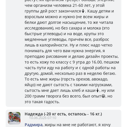
чем организм человека 21-60 лет, у этой
группы дей рост закончился🤷. Кашу детям и
взрослым можно и нужно (не всем жиры и
белки дают долгое насыщение, то же читала
исследования), но без сахара и молока (это
быстрые углеводы) и на воде, крупы это
медленные углеводы, причём все, разброс
лишь в калорийности. Ну и плюс надо четко
понимать для чего вам нужна энергия, я
преподаю рисование и делаю дизайн проекты,
то есть хожу по классу с 9 утра до 16.00, пешком
часть пути иду на работу и с одной работы на
другую, домой, несколько раз в неделю бегаю.
То есть мне жиры (горсть орехов, авокадо,
яйцо) не дают сытость с такими нагрузками,
сытость мне дает лишь хлеб и каши🤷, ну или
200 грамм творога без всего, был опыт😁, но
это такая гадость.
Надежда (-20 кг есть, осталось - 16 кг.)
10.06.2026 07:10
Радмира
, жиры на мне не работают, я хочу