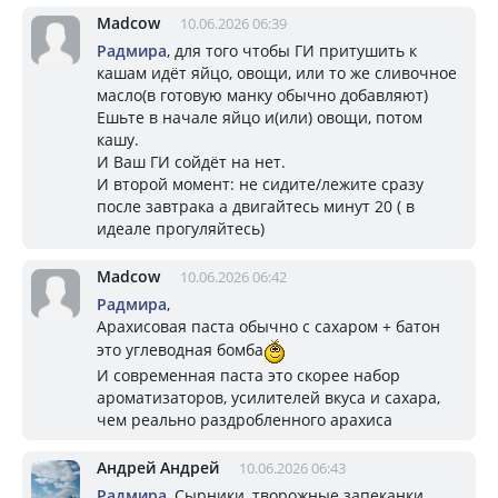
Madcow
10.06.2026 06:39
Радмира
, для того чтобы ГИ притушить к
кашам идёт яйцо, овощи, или то же сливочное
масло(в готовую манку обычно добавляют)
Ешьте в начале яйцо и(или) овощи, потом
кашу.
И Ваш ГИ сойдёт на нет.
И второй момент: не сидите/лежите сразу
после завтрака а двигайтесь минут 20 ( в
идеале прогуляйтесь)
Madcow
10.06.2026 06:42
Радмира
,
Арахисовая паста обычно с сахаром + батон
это углеводная бомба
И современная паста это скорее набор
ароматизаторов, усилителей вкуса и сахара,
чем реально раздробленного арахиса
Андрей Андрей
10.06.2026 06:43
Радмира
, Сырники, творожные запеканки,