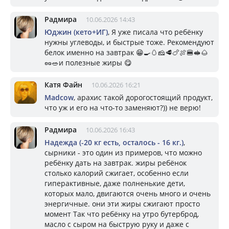
Радмира
10.06.2026 14:43
Юджин (кето+ИГ)
, Я уже писала что ребёнку
нужны углеводы, и быстрые тоже. Рекомендуют
белок именно на завтрак 😁🍳🥚🧀🥩🍗🍖🍔🥪🌰
🥜🥗и полезные жиры 😋
Катя Файн
10.06.2026 16:21
Madcow
, арахис такой дорогостоящий продукт,
что уж и его на что-то заменяют?)) не верю!
Радмира
10.06.2026 16:43
Надежда (-20 кг есть, осталось - 16 кг.)
,
сырники - это один из примеров, что можно
ребёнку дать на завтрак. жиры ребёнок
столько калорий сжигает, особенно если
гиперактивные, даже полненькие дети,
которых мало, двигаются очень много и очень
энергичные. они эти жиры сжигают просто
момент Так что ребёнку на утро бутерброд,
масло с сыром на быструю руку и даже с