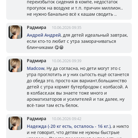
переизбыток сидения в компе, недостаток
прогулок на воздухе и т.п. причин миллион..
не нужно банально всё к кашам сводить ..
Радмира
10.06.2026 09:35
Андрей Андрей
, для детей идеальный завтрак,
если кто-то любит с утра заморачиваться
блинчиками 😋😁
Радмира
10.06.2026 09:39
Madcow
, Ну да согласна, но дети могут это с
утра проглотить и у них сытость ещё останется
до обеда это, просто как вариант,большинство
детей с утра кормят бутербродом с колбасой. А
в колбасе,как вы знаете тоже много и
ароматизаторов и усилителей и так далее, ну
всё-таки там есть белок.
Радмира
10.06.2026 09:42
Надежда (-20 кг есть, осталось - 16 кг.)
, а никто
и не говорит, что детям не нужны быстрые