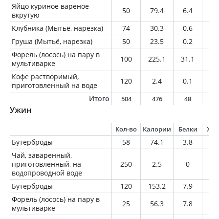
Яйцо куриное вареное
50
79.4
6.4
5.
вкрутую
Клубника (Мытьё, нарезка)
74
30.3
0.6
0.
Груша (Мытьё, нарезка)
50
23.5
0.2
0.
Форель (лосось) на пару в
100
225.1
31.1
1
мультиварке
Кофе растворимый,
120
2.4
0.1
0
приготовленный на воде
Итого
504
476
48
1
Ужин
Кол-во
Калории
Белки
Жи
Бутерброды
58
74.1
3.8
0.
Чай, заваренный,
приготовленный, на
250
2.5
0
0
водопроводной воде
Бутерброды
120
153.2
7.9
1.
Форель (лосось) на пару в
25
56.3
7.8
2.
мультиварке