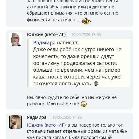
за основного заболевания не может вести
активный образ жизни или родители не
обращают внимания, что он много ест, но
физически не активен...
Юджин (кето+ИГ)
10.06.2026 13:05
Радмира
написал:
Даже если ребёнок с утра ничего не
хочет есть, то даже орешки дадут
организму продержаться сытости,
больше по времени, чем например
каша, после которой, через час уже
захочется опять кушать. 😁
Вы, явно, судите по себе, но Вы же уже не
ребёнок. Или всё же он?
Радмира
10.06.2026 14:36
Юджин (кето+ИГ)
, а вы наверное только тот
кто вычитывает отдельные фразы из чата 😁Я
уже писала когда я была подростком 😁