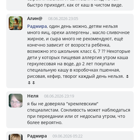
быстро приходит, как от каш в чистом виде.
Алин@
08.06.2026 23:05
Радмира
, один день можно, детям нельзя
много яиц, орехи аллергены , масло сливочное
жирное, и сыра много не рекомендуют, ещё
конечно зависит от возроста ребёнка,
возможно это школьник класс 6, 7 ?? Некоторые
дети у которых пищевая аллергия утром каша
геркулесовая на воде, до 2 лет покупали
специальную кашу в коробочках пшенная,
рисовая, кефир, творог каждый день нельзя. 🌷
🌷🌷
Неля
08.06.2026 23:19
я бы не доверяла "кремлевским"
специалистам. Сонливость может наблюдаться
при переедании или от недосыпа утром, что
более вероятно.
Радмира
09.06.2026 05:22