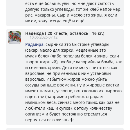
есть ещё больше, увы, но мне дают сытость
долгую только углеводы, тот же хлеб например,
рис, макароны. Сыр и масло это жиры, я если
их ем, хочу всегда ещё и ещё.
Надежда (-20 кг есть, осталось - 16 кг.)
10.06.2026 07:12
Радмира
, сырники это быстрые углеводы
(сахар, масло для жарки, медленные это
мука)+белок (либо пополам белок и жиры если
творог жирный), вообще калорийная бомба, как
и семечки, орехи. Дети не могут питаться как
взрослые, не применимы к ним установки
взрослых. Избытком жиров можно убить
сосуды раньше времени, ну и жировые клетки
имеют память, условно, вот сколько их выросло
в детстве (например ребенок страдает
излишком веса, сейчас много таких, как раз не
любители каш и супов), к этому количеству
организм и будет постоянно стремиться
вернуться всю жизнь 🤷