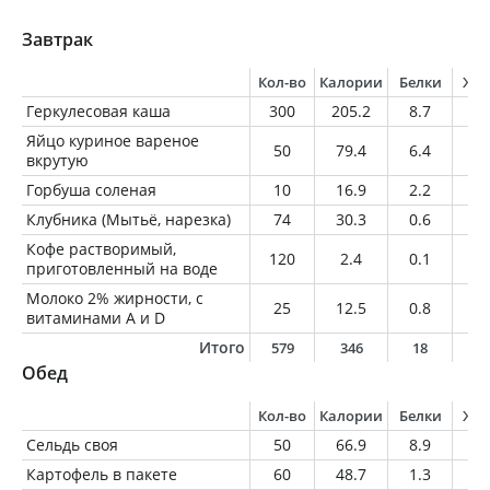
Завтрак
Кол-во
Калории
Белки
Жи
Геркулесовая каша
300
205.2
8.7
6
Яйцо куриное вареное
50
79.4
6.4
5.
вкрутую
Горбуша соленая
10
16.9
2.2
0.
Клубника (Мытьё, нарезка)
74
30.3
0.6
0.
Кофе растворимый,
120
2.4
0.1
0
приготовленный на воде
Молоко 2% жирности, с
25
12.5
0.8
0.
витаминами A и D
Итого
579
346
18
1
Обед
Кол-во
Калории
Белки
Жи
Сельдь своя
50
66.9
8.9
3.
Картофель в пакете
60
48.7
1.3
0.