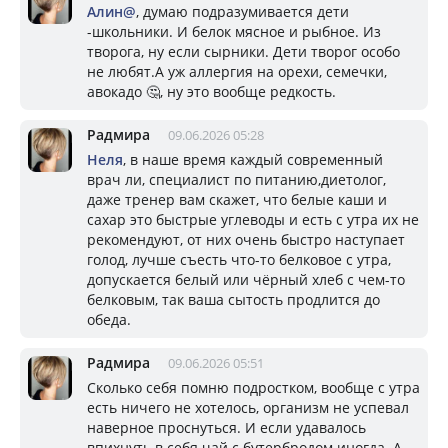
Алин@
, думаю подразумивается дети
-школьники. И белок мясное и рыбное. Из
творога, ну если сырники. Дети творог особо
не любят.А уж аллергия на орехи, семечки,
авокадо 🤔, ну это вообще редкость.
Радмира
09.06.2026 05:28
Неля
, в наше время каждый современный
врач ли, специалист по питанию,диетолог,
даже тренер вам скажет, что белые каши и
сахар это быстрые углеводы и есть с утра их не
рекомендуют, от них очень быстро наступает
голод, лучше съесть что-то белковое с утра,
допускается белый или чёрный хлеб с чем-то
белковым, так ваша сытость продлится до
обеда.
Радмира
09.06.2026 05:51
Сколько себя помню подростком, вообще с утра
есть ничего не хотелось, организм не успевал
наверное проснуться. И если удавалось
впихнуть в себя чай с бутербродом иногда. А