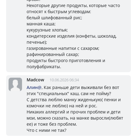
Некоторые другие продукты, которые часто
относят к быстрым углеводам:
белый шлифованный рис;
манная каша;
кукурузные хлопья;
кондитерские изделия (конфеты, шоколад,
печенье);
газированные напитки с сахаром;
рафинированный сахар;
продукты быстрого приготовления и
полуфабрикаты.
Madcow
10.06.2026 06:34
Алин@
, Как раньше дети выживали без вот
этих "специальных" каш, сам не пойму?
С детства люблю манку жиденькую( пенки и
комочки не люблю) на ней и рос.
Никаких аллергий и прочих проблем и дети
мои, можно сказать, на манке выросли(любят
ее) и тоже без проблем.
Что с ними не так?