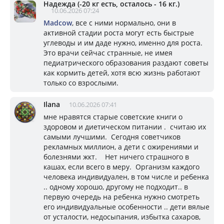
Надежда (-20 кг есть, осталось - 16 кг.)
10.06.2026 07:24
Madcow
, все с ними нормально, они в
активной стадии роста могут есть быстрые
углеводы и им даде нужно, именно для роста.
Это врачи сейчас странные, не имея
педиатрического образования раздают советы
как кормить детей, хотя всю жизнь работают
только со взрослыми.
Ilana
10.06.2026 07:41
мне нравятся старые советские книги о
здоровом и диетическом питании . считаю их
самыми лучшими. Сегодня советчиков
рекламных миллион, а дети с ожирениями и
болезнями жкт. Нет ничего страшного в
кашах, если всего в меру. Организм каждого
человека индивидуален, в том числе и ребенка
.. одному хорошо, другому не подходит.. в
первую очередь на ребенка нужно смотреть
его индивидуальные особенности .. дети вялые
от усталости, недосыпания, избытка сахаров,