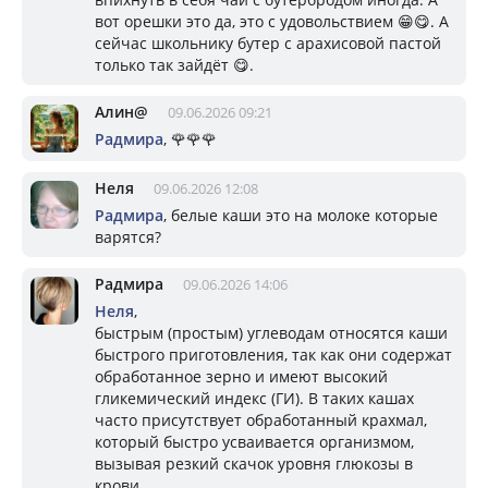
вот орешки это да, это с удовольствием 😁😋. А
сейчас школьнику бутер с арахисовой пастой
только так зайдёт 😋.
Алин@
09.06.2026 09:21
Радмира
, 🌹🌹🌹
Неля
09.06.2026 12:08
Радмира
, белые каши это на молоке которые
варятся?
Радмира
09.06.2026 14:06
Неля
,
быстрым (простым) углеводам относятся каши
быстрого приготовления, так как они содержат
обработанное зерно и имеют высокий
гликемический индекс (ГИ). В таких кашах
часто присутствует обработанный крахмал,
который быстро усваивается организмом,
вызывая резкий скачок уровня глюкозы в
крови.