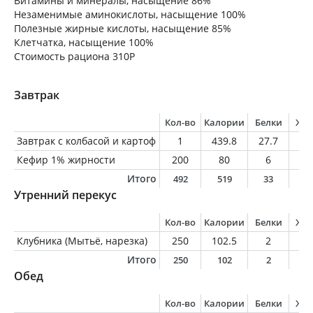
Витамины и минералы, насыщение 86%
Незаменимые аминокислоты, насыщение 100%
Полезные жирные кислоты, насыщение 85%
Клетчатка, насыщение 100%
Стоимость рациона 310Р
Завтрак
Кол-во
Калории
Белки
Жи
Завтрак с колбасой и картоф
1
439.8
27.7
22
Кефир 1% жирности
200
80
6
2
Итого
492
519
33
2
Утренний перекус
Кол-во
Калории
Белки
Жи
Клубника (Мытьё, нарезка)
250
102.5
2
1
Итого
250
102
2
1
Обед
Кол-во
Калории
Белки
Жи