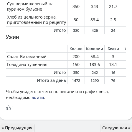
Суп вермишелевый на
350
343
21.7
14
курином бульоне
Хлеб из цельного зерна,
30
83.4
2.5
1.
приготовленный по рецепту
Итого
380
426
24
1
Ужин
Кол-во
Калории
Белки
Жи
Салат Витаминный
200
58.4
3
0.
Говядина тушенная
150
183.6
13.1
10
Итого
350
242
16
1
Итого за день
1472
1290
76
5
Чтобы увидеть отчеты по питанию и график веса,
необходимо
войти
.
1
Предыдущая
Следующая